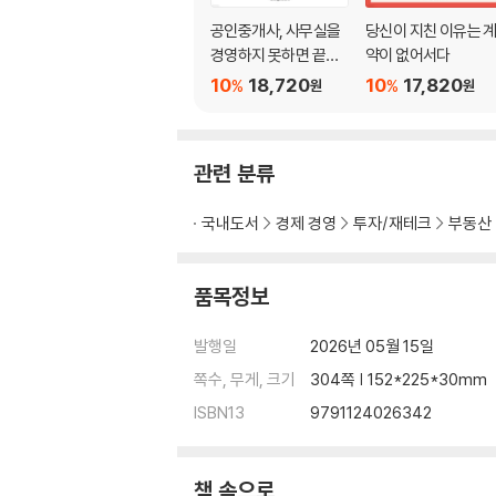
공인중개사, 사무실을
당신이 지친 이유는 
Consulting 19. 설명은 충분했지만 결정은 없다
경영하지 못하면 끝이
약이 없어서다
Consulting 20. “될 것 같습니다”라는 말이 많
다!
10
18,720
10
17,820
%
%
원
원
Consulting 21. 업종 검증은 뒤늦게 이루어진다
Consulting 22. 브리핑은 길지만 기억에 남지 
관련 분류
PART 06. 매매는 하고 싶지만 꺼내지 못한다
국내도서
경제 경영
투자/재테크
부동산
Consulting 23. 수익률을 말로만 설명한다 192
Consulting 24. 의향서를 먼저 제안하지 못한다
Consulting 25. 일부 계약금이 부담스럽게 느
품목정보
Consulting 26. 투자 상담은 길지만, 확정은 드
발행일
2026년 05월 15일
PART 07. 계약은 끝났지만, 리스크는 남아 있
쪽수, 무게, 크기
304쪽 | 152*225*30mm
ISBN13
9791124026342
Consulting 27. 점검 없이 서명한다 222
Consulting 28. 고지는 했지만, 방어는 약하다 
Consulting 29. 특약은 그때그때 달라진다 23
책 속으로