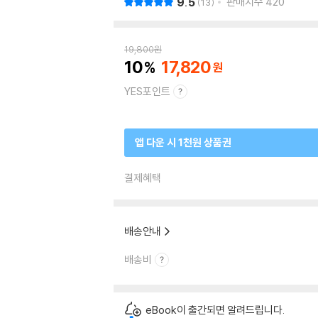
9.5
판매지수
420
13
19,800
원
10
17,820
YES포인트
앱 다운 시 1천원 상품권
결제혜택
배송안내
배송비
eBook이 출간되면 알려드립니다.