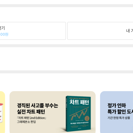
팔기
내 
000원