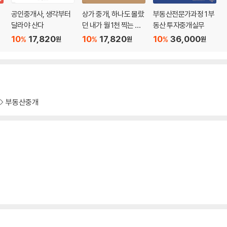
계
공인중개사, 생각부터
상가 중개, 하나도 몰랐
부동산전문가과정 1 부
 164
달라야 산다
던 내가 월 1천 찍는 진
동산 투자중개실무
다 170
짜 방법
10
17,820
10
17,820
10
36,000
%
%
%
원
원
원
 176
않는다 183
부동산중개
 198
껴진다 204
물다 211
다
229
6