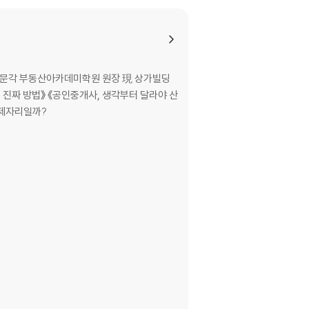
종박문각 부동산아카데미학원 원장 現 상가빌딩
가 중개, 왜 열심히 하는데 제자리일까?