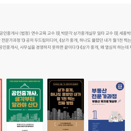
않는다 74
공인중개사 (법정) 연수교육 교수 現 박문각 상가중개실무 일타 교수 現 세
다》 《당신이 지친 이유는 계약이 없어서다》 《공인중개사, 사무실을 경영하지 못하면 끝이다!》 《상
6
4
34
다 140
단계에서 무너진다 147
 155