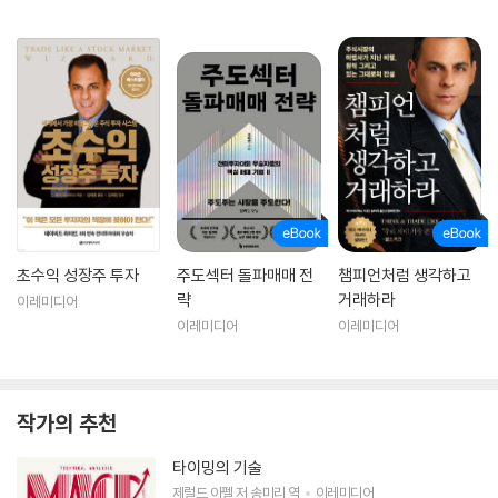
초수익 성장주 투자
주도섹터 돌파매매 전
챔피언처럼 생각하고
략
거래하라
이레미디어
이레미디어
이레미디어
작가의 추천
타이밍의 기술
제럴드 아펠
저
송미리
역
이레미디어