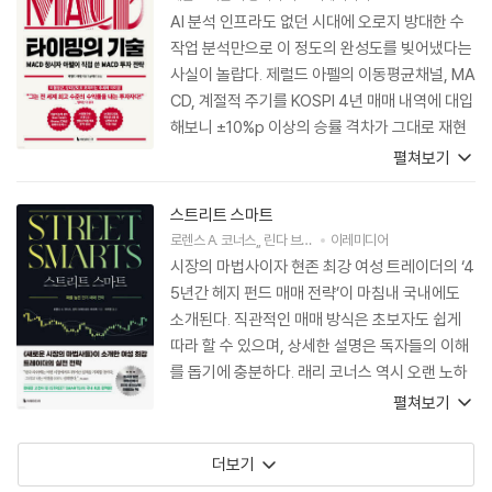
AI 분석 인프라도 없던 시대에 오로지 방대한 수
작업 분석만으로 이 정도의 완성도를 빚어냈다는
사실이 놀랍다. 제럴드 아펠의 이동평균채널, MA
CD, 계절적 주기를 KOSPI 4년 매매 내역에 대입
해보니 ±10%p 이상의 승률 격차가 그대로 재현
됐다. 지금 바로 꺼내 쓸 수 있는 보물 같은 레시피
펼쳐보기
맛집이다.
스트리트 스마트
로렌스 A. 코너스
,
린다 브래드포드 라쉬케
이레미디어
저
이주영
역
시장의 마법사이자 현존 최강 여성 트레이더의 ‘4
5년간 헤지 펀드 매매 전략’이 마침내 국내에도
소개된다. 직관적인 매매 방식은 초보자도 쉽게
따라 할 수 있으며, 상세한 설명은 독자들의 이해
를 돕기에 충분하다. 래리 코너스 역시 오랜 노하
우를 아낌없이 공유해 이 책의 가치를 더욱 높인
펼쳐보기
다. 기술적 분석을 공부하는 투자자라면 반드시
읽어야 할 필독서다.
더보기