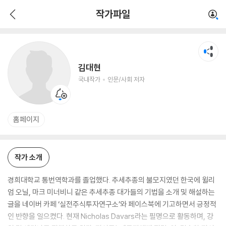
김대현
작가파일
국내작가
인문/사회 저자
김대현
국내작가
인문/사회 저자
홈페이지
작가 소개
경희대학교 통번역학과를 졸업했다. 추세추종의 불모지였던 한국에 윌리
엄 오닐, 마크 미너비니 같은 추세추종 대가들의 기법을 소개 및 해설하는
글을 네이버 카페 ‘실전주식투자연구소’와 페이스북에 기고하면서 긍정적
인 반향을 일으켰다. 현재 Nicholas Davars라는 필명으로 활동하며, 강