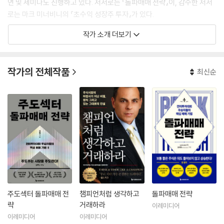
연 및 세미나도 진행하고 있다. 저서로는 『돌파매매 전략』이, 감수한 저서
로는 마크 미너비니의 『초수익 성장주 투자』가 있다.
작가 소개 더보기
작가의 전체작품
최신순
주도섹터 돌파매매 전
챔피언처럼 생각하고
돌파매매 전략
략
거래하라
이레미디어
이레미디어
이레미디어