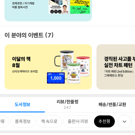
이 분야의 이벤트
7
리뷰/한줄평
도서정보
배송/반품/교환
247
분류
품목정보
책 속으로
출판사 리뷰
추천평