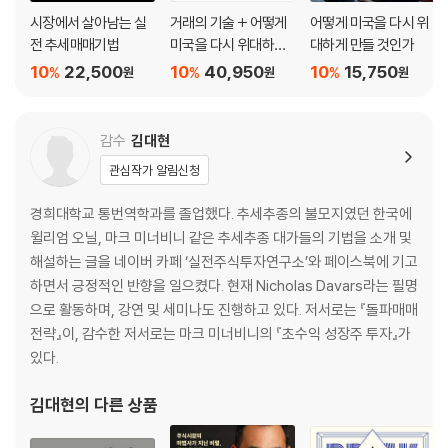
인다 / 재무제표에 나타난 실적 / 영업이익 증가율 상승 / 매출이 이익을 받
시장에서 살아남는 실
거래의 기술 + 어떻게
어떻게 미국을 다시 위
쳐주는 종목을 찾아라 / 추세를 확인하라 / 연 실적 / 박스권 돌파 연도를
전 추세매매기법
미국을 다시 위대하게
대하게 만들 것인가
찾아라 / 실적 개선 종목을 포착하는 법 / 증가율 감소는 위험 신호다
만들 것인가 세트
10
22,500
10
40,950
10
15,750
%
%
%
원
원
원
[8장] 이익의 질 평가
감수
김대현
영업외 수익 또는 일회성 수익 / 조정된 수치에 주의하라 / 일회성 비용 /
감가상각과 매출 이전 / 비용 삭감을 통한 수익 실현에 주의하라 / 마진 측
관심작가 알림신청
정 / 검증의 시간 / 기업 제시 가이던스 / 장기 전망 / 재고 분석 / 재고와 매
경희대학교 통번역학과를 졸업했다. 추세추종의 불모지였던 한국에
출을 비교하라 / 매출채권 분석 / 차등 공시 / 모든 실린더 가동: 코드 33
윌리엄 오닐, 마크 미너비니 같은 추세추종 대가들의 기법을 소개 및
해설하는 글을 네이버 카페 ‘실전주식투자연구소’와 페이스북에 기고
[9장] 주도주를 따르라
하면서 긍정적인 반향을 일으켰다. 현재 Nicholas Davars라는 필명
으로 활동하며, 강연 및 세미나도 진행하고 있다. 저서로는 『돌파매매
보조 맞추기 / 소외장, 기다리는 조정은 오지 않는다 / 최고의 종목은 먼저
전략』이, 감수한 저서로는 마크 미너비니의 『초수익 성장주 투자』가
저점을 찍는다 / 기회의 창 / 기조적 성장 주기 / 시장 주도주의 전형적 사
있다.
례 / 기술적 주제를 찾아라 / 어느 주도주를 먼저 매수해야 할까? / 양날의
검 / 주도주는 다가오는 난관을 예고한다 / 주도주를 매수하고 부진 종목
김대현
의 다른 상품
을 피하는 법을 배워라 / 언론을 걸러라