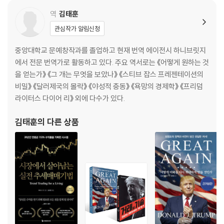
하락 국면: 투매 / 주가 성숙 주기 / 2단계를 짚어내는 방법 / 파도타기의
역
김태훈
타이밍 / 이 산의 어디까지 올랐을까? / 신뢰하되 검증하라 / 추세 반전에
관심작가 알림신청
주의하라 / 임박한 위험을 경고하는 금융주 / 귀가 아니라 눈을 믿어라 / 증
권사의 투자 의견 / 주가 움직임의 중대한 변화는 주요 경보 / 순풍을 타라
중앙대학교 문예창작과를 졸업하고 현재 번역 에이전시 하니브릿지
에서 전문 번역가로 활동하고 있다. 주요 역서로는 《어떻게 원하는 것
[6장] 범주, 산업군, 재료
을 얻는가》 《그 개는 무엇을 보았나》 《스티브 잡스 프레젠테이션의
비밀》 《달러제국의 몰락》 《야성적 충동》 《욕망의 경제학》 《프리덤
주도주 / 최고 경쟁 기업: 경쟁 상황을 주시하라 / 기관 선호 기업 / 실적 반
라이터스 다이어 리》 외에 다수가 있다.
등 기업(턴어라운드) / 경기 민감 기업 / 부진 종목을 멀리하라 / 특정 산업
군이 새로운 강세장을 이끈다 / 혁신은 새로운 기회를 창출한다 / 산업군
김태훈
의 다른 상품
주기 역학 / 주도주가 재채기를 하면 해당 산업군은 감기에 걸린다 / 신기
술은 구기술이 된다
[7장] 초점을 맞춰야 할 펀더멘털
무엇이 초수익을 이끄는가? / 왜 영업이익이 중요할까? / 예상과 서프라
이즈 / 어닝 서프라이즈 / 바퀴벌레 효과 / 모든 서프라이즈가 같은 것은 아
니다 / 애널리스트의 추정치 조정 / 대규모 이익은 대규모 관심을 끌어들