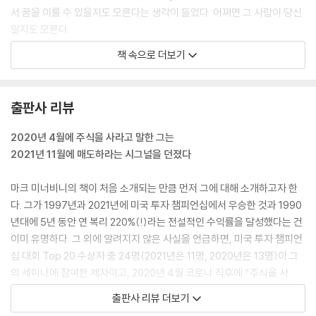
성공하면 규모를 키워라 / 분할 매수 대 물타기 / 손절선을 본전까지 높여
서 꿈을 이룰 수 있을지도 모른다는 생각이 들었다. 어쩌면 그 사람이 당신
야 할 때 / 모든 비율이 같은 것은 아니다 / 분산한다고 보호받는 건 아니다
일지도 모른다.
/ 눈밭을 맨발로 걸었던 이야기
--- p.33~34
책 속으로 더보기
감사의 글
모든 혁신은 결국 혁신이 아니게 된다. 그 과정에서 시장 침투와 최종적인
포화의 경로를 따른다. 이는 시대를 초월한 진실이다. 초기에 모든 새로운
출판사 리뷰
혁신(철도, 자동차, 라디오, 텔레비전, 컴퓨터, 인터넷 등)은 소수만 구매
할 수 있는 비교적 높은 가격 수준에서 시작한다. 그러다가 기술과 제조술
2020년 4월에 주식을 사라고 말한 그는
의 발전으로 신제품의 가격이 상대적으로 점차 낮아진다. 이는 갈수록 많
2021년 11월에 매도하라는 시그널을 던졌다
은 잠재 사용자들이 새로운 제품이나 서비스를 획득할 수 있는 시장 침투
로 이어진다. 그렇게 시간이 흐르면 시장 포화 상태에 이른다. 즉, 신제품을
마크 미너비니의 책이 처음 소개되는 만큼 먼저 그에 대해 소개하고자 한
구매하고 사용하는 모든 기업이나 가구가 이미 그것을 확보한다는 말이다.
다. 그가 1997년과 2021년에 미국 투자 챔피언십에서 우승한 것과 1990
자동차와 텔레비전이 좋은 사례다. 이 시장은 전반적인 단위 성장이 경제
년대에 5년 동안 연 복리 220%(!)라는 전설적인 수익률을 달성했다는 건
전반의 느린 성장으로 제한되는 가운데 대체 구매 시장이 된다.
이미 유명하다. 그 외에 알려지지 않은 사실을 언급하면, 미국 투자 챔피언
--- p.164
십 대회 Top 20 수상자 중 24명(2021년은 11명, 2020년은 13명)이 그
의 세미나에 참여한 제자이고, 2020년 4월 코로나 직후에 “주식을 사
주식시장에서 가장 흔히 듣는 말 중 하나는 “저가 매수, 고가 매도”다. 이
라”고 말한 그는 2021년 11월 하락장이 시작되고 두 달이 지난 시점에서
출판사 리뷰 더보기
말은 대다수 사람들이 주식으로 돈을 버는 방법에 대해 생각하는 방식과
미국 시장을 매도하라는 시그널을 던졌다는 것이다. 우연이라고 생각할 수