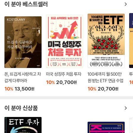
이 분야 베스트셀러
돈, 뜨겁게 사랑하고 차
미국 성장주 처음 투자
100세까지 월 500만
투
갑게 다루어라
원 받는 ETF 연금 수업
10
20,700
1
%
원
10
13,500
10
20,700
%
%
원
원
이 분야 신상품