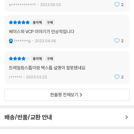
세파전략+추세+펀더멘탈+주도주+리스크관리=초수익.
s***********1
2023.05.02.
2
종이책
구매
베이스와 VCP 이야기가 인상적입니다
t******g
2023.04.06.
2
종이책
구매
트레일링스톱이랑 백스톱 설명이 잘못됐네요
r*****l
2023.03.22.
2
한줄평 전체보기
배송/반품/교환 안내