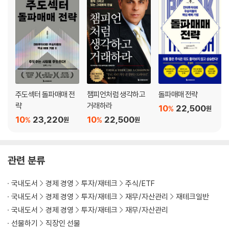
[10장] 그림 한 장이 백 마디 설명보다 낫다
차트가 초고수익을 달성하는 데 도움을 줄까? / 차트를 도구로 활용하라 /
차트는 원인이 아닌 결과다? / 기차가 정시에 오는가? / 먼저 해야 할 일 /
보합 구간을 찾아라 / 변동성 축소 패턴 / 축소 횟수 계산 / 기술적 발자국 /
변동성 축소는 무엇을 말해주는가? / 매물대 감지하기 / 왜 신고가 부근에
서 매수해야 할까? / 깊은 조정 패턴은 붕괴에 취약하다 / 시간 압축 / 흔들
기 / 수요의 증거를 확인하라 / 보합 이전의 급등 / 피봇 지점 / 피봇 지점에
주도섹터 돌파매매 전
챔피언처럼 생각하고
돌파매매 전략
서의 거래량 / 일중 거래량을 통한 추정 / 피봇 지점을 넘을 때까지 항상 기
략
거래하라
10
22,500
%
원
다려라 / 스쿼트와 반전 회복 / 돌파 실패 여부는 어떻게 알까? / 오전장 반
10
23,220
10
22,500
%
%
원
원
락에 대한 대응 / 모든 요소의 통합 / 관심 종목 구성 / 정상적인 반응과 테
니스공 액션 / 플랫폼을 갖춘 접시형 / 3C 패턴 / 추세 전환 과정 / 왜 추세
전환을 기다려야 할까? / 리버모어 시스템 / 실패 재설정 / 실패 피봇 재설
관련 분류
정 / 파워 플레이 / 탄탄한 펀더멘털 대 준비된 가격
국내도서
경제 경영
투자/재테크
주식/ETF
[11장] 아는 종목만 매수하지 마라
국내도서
경제 경영
투자/재테크
재무/자산관리
재테크일반
국내도서
경제 경영
투자/재테크
재무/자산관리
기본 베이스 / 기본 베이스가 형성될 시간을 줘라 / 누구도 검토하지 않는
선물하기
직장인 선물
기본 베이스 / 모든 개구리가 왕자가 되는 것은 아니다 / 혁신 기업에서 파