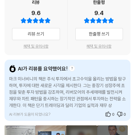
리뷰
한줄평
- 데이비드 라이언 (3회 연속 전미투자대회 우승자)
며, 그러기 위해서는 절제력이 필요하다. 그 부분은 내가 해줄 수 없다. 다
2. 펀더멘털: 대다수의 초고수익 구간은 영업이익, 매출, 마진이 개선되며
만 어떻게 하면 되는지는 가르쳐줄 수 있다.
9.6
9.4
나타났다. 이 요건은 대개 초고수익 구간이 시작되기 전에 실현된다.
--- p.371
대다수 트레이더는 미너비니가 기록한 최악의 수익률인 128퍼센트를 기
3. 재료: 크게 상승하는 모든 종목의 이면에는 재료가 있다. 재료가 항상 쉽
꺼이 자신의 최고 수익률로 삼을 것이다.
게 드러나는 것은 아니다. 그러나 기업의 이야기를 조금만 조사해보면 초
주식판이 당신에게 불리하다거나 개미 투자자는 이길 수 없다거나 전문가
리뷰 쓰기
한줄평 쓰기
고수익 잠재력을 지닌 종목에 대한 팁을 얻을 수 있다.
- 잭 슈웨거 (『시장의 마법사들』 저자)
만 시장에서 돈을 번다고 말하지 마라! 핑계에 불과하다. 나는 15살에 학교
4. 매수 지점: 대다수 초고수익 종목은 리스크는 적지만 급등할 수 있는 포
를 중퇴해서 돈도 없고, 배운 것도 없었다. 하지만 지금 그런 나도 주식시장
혜택 및 유의사항
혜택 및 유의사항
인트를 적어도 한 번, 때로는 여러 번 제공한다. 매수 타이밍을 잡는 일은
역사상 최고의 주식 책 중 하나다.
에서 큰돈을 벌고 있다. 내 사례에 비추어 당신은 얼마나 잘할 수 있을지 생
대단히 중요하다. 매수 타이밍을 잘못 잡으면 불필요하게 손절해야 하는
- [BookAuthority]
각해보라! 당신이 나보다 나은 성과를 거두지 못할 이유가 없다. 현명한 사
경우가 생기거나 돌파 후 다시 매수 시점 이하로 떨어질 때 빨리 매도하지
람은 실수로부터 배운다고 한다. 나는 여기서 한발 더 나아가 정말로 현명
AI가 리뷰를 요약했어요!
못해서 큰 손실을 입는다. 반면 강세장에서 매수 타이밍을 잘 잡으면 대규
한 사람은 다른 사람의 실수로부터 배운다고 생각한다. 나는 우리 시대의
모 상승으로 이어진다.
마크 미너비니의 책은 주식 투자에서 초고수익을 올리는 방법을 탐구
뛰어난 투자자와 혁신적인 사상가를 자세히 살피면서 그들의 철학을 따르
5. 매도 지점: 초고수익 속성을 드러내는 모든 종목이 수익으로 이어지는
하며, 투자에 대한 새로운 시각을 제시한다. 그는 중장기 성장주에 초
려고 했다. 나도 많은 실수를 저질렀지만 거기서부터 뼈저린 교훈을 얻었
점을 맞춘 투자 방법을 강조하며, 리버모어의 추세매매를 발전시켜
것은 아니다. 다수는 정확한 지점에서 매수해도 주가가 오르지 않을 것이
다.
재무와 차트 패턴을 중시하는 장기적인 관점에서 투자하는 전략을 소
다. 계좌를 보호하기 위해 손실이 난 포지션에서 강제로 빠져나오도록 손
개한다. 이 책은 단기 트레이딩과 달리 기업의 실적과 재무 상태를 중
--- p.397~398
절 지점을 설정해야 하는 이유다. 반대로 일정한 시점이 되면 보유 주식을
요시하며, 성장주를 매매할 때 PER 지표에 대한 새로
팔아서 수익을 실현해야 한다.
AI 리뷰가 도움이 되었나요?
0
0
이 책은 이 SEPA를 기반으로 이후 이야기를 전개해 나간다. 추세는 네 단