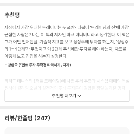
동의어가 되었다. 물론 수익을 내려면 매도 가격보다 낮은 가격에 매수해
도 있다. 하지만 이 책을 다 읽고 나면 그 생각을 더는 하지 않을 것이다. 『초
야 한다. 그렇다고 해서 반드시 역사적 저점이나 그 근처에서 매수해야 하
수익 성장주 투자(Trade Like a Stock Market Wizard)』는 그의 대표
추천평
는 것은 아니다. 시장은 개인적 의견이나 전문가의 예측보다 더 정확하다.
작 중 하나로 당연하지만 국내에 처음 소개되는 책이다.
새로운 강세장의 초반에 52주 신고가를 찍는 주식은 태동기에 있는 대박
세상에서 가장 위대한 트레이더는 누굴까? 더불어 ‘트레이딩의 신’에 가장
주식일 수 있다. 반면 52주 신저가 근처에 있는 주식은 기껏해야 매물대를
50%의 확률로 큰 수익을 올릴 수 있었던 이유!
근접한 사람은? 나는 이 책의 저자인 마크 미너비니라고 생각한다. 이 책은
처리해야 하며, 상방 모멘텀이 부족하다. 이런 주식은 연이어 저점을 낮출
그가 만들어 낸 비밀스러운 주식 투자 시스템,
그가 어떤 펀더멘털, 기술적 지표를 보고 성장주에 투자를 하는지, ‘성장주
수 있다. 신고가를 찍은 주식은 맞서 싸울 매물대가 없다. 이런 주식은 “내
SEPA의 다섯 가지 핵심 요소
의 1~4단계’가 무엇이고 왜 2단계 주식에만 투자를 해야 하는지, 차트를
가 뭔가 일을 벌이는 중인데, 사람들이 눈치채고 있네?”라고 말한다. 반면
어떻게 보고 진입을 하는지 설명한다.
신저가를 찍는 주식은 명백히 부진하다. 이런 주식은 투자자의 관심을 끌
마크 미너비니의 이력 중 흥미로운 사실은 중학교 중퇴라는 것이다. 많은
지 못하거나, 기관에 의해 대량으로 매도된다.
- 강환국 (『퀀트 투자 무작정 따라하기』 저자)
주식 대가가 그렇듯이 그 역시 산전수전을 겪었고, 그 과정에서 교훈을 얻
--- p.270
으며 지금의 자리까지 올랐다. 이 책에서 그는 SEPA라는 그만의 전략을
리처드 데니스의 《터틀 트레이딩》에 나온 추세 추종과 시스템 매매의 핵심
설명하고 있지만, 그는 그 역시 100% 맞는다고 말하지 않는다. 그가 말하
이런 말이 익숙하게 들리는가? 당신은 어떤 주식을 35달러에 매수했고, 3
원칙에 윌리엄 오닐의 실전적인 주식 투자론이 결합된 정말 놀라운 명저
는 확률은 50%다. 즉 그는 50%의 확률을 만들고자 많은 노력을 기울였
2달러에 매도하기를 주저한다. 뒤이어 주가는 26달러까지 떨어진다. 이제
로, 솔직히 혼자만 보고 싶은 책이다.
추천평 더보기
다.
매수가인 35달러에라도 매도할 수 있다면 기쁠 것이다. 그러나 주가는 16
- Systrader79 (『주식투자 ETF로 시작하라』 저자)
달러까지 떨어진다. 그제야 당신은 ‘작은 손실을 보고 빠져나갈 기회가 있
그의 SEPA 전략을 일부 소개하면 다음과 같다.
었는데 왜 26달러나 심지어 32달러에 팔지 않았지?’라고 생각한다. 투자
리뷰/한줄평
247
마크의 책은 모든 투자자의 책꽂이에 있어야 한다. 성장주 투자에 관해 내
자들이 이런 상황에 처하는 이유는 리스크에 대처하기 위한 적절한 계획
1. 추세: 대형 상승 종목의 초고수익 구간은 대부분 주가가 상승 추세를 그
가 읽은 것 중 가장 포괄적이다.
없이 자존심이 끼어들도록 놔두기 때문이다. 적절한 계획은 실천을 요구하
릴 때 등장했다.