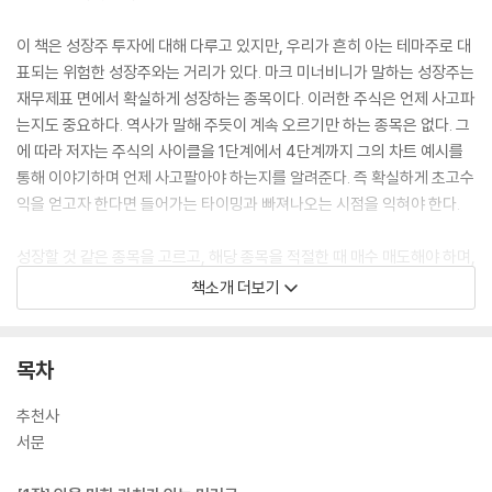
이 책은 성장주 투자에 대해 다루고 있지만, 우리가 흔히 아는 테마주로 대
표되는 위험한 성장주와는 거리가 있다. 마크 미너비니가 말하는 성장주는
재무제표 면에서 확실하게 성장하는 종목이다. 이러한 주식은 언제 사고파
는지도 중요하다. 역사가 말해 주듯이 계속 오르기만 하는 종목은 없다. 그
에 따라 저자는 주식의 사이클을 1단계에서 4단계까지 그의 차트 예시를
통해 이야기하며 언제 사고팔아야 하는지를 알려준다. 즉 확실하게 초고수
익을 얻고자 한다면 들어가는 타이밍과 빠져나오는 시점을 익혀야 한다.
성장할 것 같은 종목을 고르고, 해당 종목을 적절한 때 매수 매도해야 하며,
이 과정에서 잘못 들어갔다면 확실한 손절점을 정해서 손실을 보더라도 빠
책소개 더보기
져나와야 결과적으로 수익을 볼 수 있다는 것이다. 초고수익은 운으로 만
들어지지 않는다. 마크 미너비니가 공유한 투자법을 통해 모두 차세대 애
플, 구글, 스타벅스를 찾길 바란다.
목차
추천사
서문