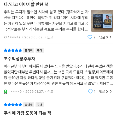
시장에서 큰돈을 벌고 있다. 내 사례에 비추어 당신은 얼마나 잘할 수 있을
추세매매의 아들, '이 책은 모든 투자자의 책장에 꽂혀야 한
지 생각해보라! 당신이 나보다 나은 성과를 거두지 못할 이유가 없다.’
다.'라고 이야기할 만한 책
우리는 투자가 필수인 시대에 살고 있다.(정확하게는 자
이 책을 읽고 나면 여러분도 할 수 있다는 걸 알게 될 것이다.
산을 지킨다는 표현이 적절한 것 같다.)이런 시대에 우리
는 가만히 있질 못한다.어떻게든 자산을 지키고 늘리고 궁
극적으로는 부자가 되는걸 목표로 우리는 투자를 한다.그
리고 우리는 그 과정에서 두려움, 어려움, 괴로움을 겪게
k*******e
2023.05.02.
신고
2
댓글
0
된다.나는 그런 어려움을 겪는 사람들에게 이 책에 대해서
이야기 해주고 싶다.나는 이 책을 보기 전
종이책
구매
초수익성장주투자
머리글부터 부터 예사롭지 않다는 느낌을 받았다.주식에 관해 수많은 책을
읽었지만 대부분 두번다시 펼쳐보는 책은 극히 드물다. 스캘핑,데이트레이
딩 을10년 이상 하다 방향을 틀기위해 구입했다. 매매는 단타 였지만 그동
안 보아온 책들은 가치성장주에 관한 책들이 압도적으로 많았다. 처음부터
마음을 사로잡는 이책을 적극 추천한다.
h*****9
2026.01.27.
신고
1
댓글
0
종이책
구매