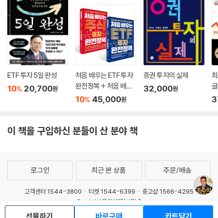
ETF 투자 5일 완성
처음 배우는 ETF 투자
증권 투자의 실제
최
완전정복 + 처음 배우
글
10
20,700
32,000
%
원
원
는 주식 투자 완전정복
10
45,000
3
%
원
세트
이 책을 구입하신 분들이 산 분야 책
로그인
최근 본 상품
주문/배송
고객센터 1544-3800
티켓 1544-6399
중고샵 1566-4295
eBook 1:1문의/채팅상담
선물하기
바로구매
카트담기