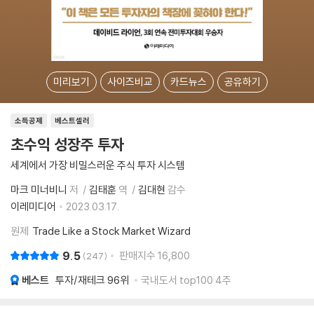
미리보기
사이즈비교
카드뉴스
공유하기
소득공제
베스트셀러
초수익 성장주 투자
세계에서 가장 비밀스러운 주식 투자 시스템
마크 미너비니
저
김태훈
역
김대현
감수
이레미디어
2023.03.17.
원제
Trade Like a Stock Market Wizard
9.5
판매지수
16,800
247
베스트
투자/재테크
96위
국내도서 top100 4주