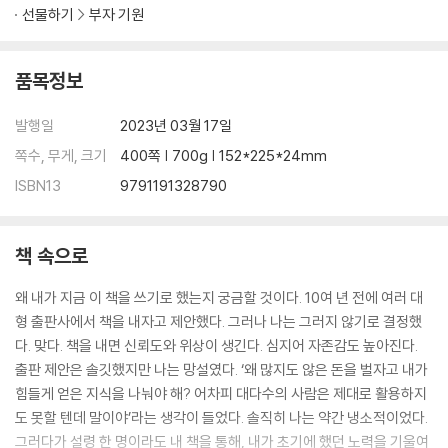
선물하기
부자 기원
산 기업으로
[12장] 리스크의 속성
품목정보
챔피언의 공통점 / 지켜내야 내 돈이다 / 타당한 원칙은 명확성을 제공한
발행일
2023년 03월 17일
다 / 잭 사범님의 교훈 / 손실은 더 많은 고생을 불러온다 / 2번 상승, 1번
쪽수, 무게, 크기
400쪽 | 700g | 152*225*24mm
하락 / 확신 갖기: 손실 조정 연습 / 시장의 판결 받아들이기 / 자신이 틀렸
ISBN13
9791191328790
을 때를 아는 것 / 큰 오류를 피하라 / 비자발적 장기 투자자가 되지 마라 /
내려가봐야 얼마나 내려갈까? / 카지노 방문 / 100만 분의 1 / 무엇이 다를
까? / 아주 좋은 조건 / 실수가 문제가 될 때 / 바보 같다는 생각이 들지 않
책 속으로
는다면 리스크를 관리하지 않는 것이다 / 왜 손절에 실패할까?
왜 내가 지금 이 책을 쓰기로 했는지 궁금할 것이다. 10여 년 전에 여러 대
[13장] 리스크 대처 및 통제 방법
형 출판사에서 책을 내자고 제안했다. 그러나 나는 그러지 않기로 결정했
다. 맞다. 책을 내면 신뢰도와 위상이 생긴다. 심지어 자존감도 높아진다.
생활 습관을 길러라 / 비상 계획 수립 / 손실은 기대 수익의 함수다 / 언제
출판 제안은 솔깃했지만 나는 망설였다. ‘왜 많지도 않은 돈을 벌자고 내가
손절해야 할까? / 투자자의 대죄를 피하라 / 실패 수용 / 미리 리스크를 확
힘들게 얻은 지식을 나눠야 해? 어차피 대다수의 사람은 제대로 활용하지
정하라 / 손절 원칙을 준수하라 / 손절 슬리피지에 대한 대응 / 연속적인 매
도 못할 텐데 말이야’라는 생각이 들었다. 솔직히 나는 약간 냉소적이었다.
수 실패에 대처하는 법 / 재난을 보장하는 관행 / 속도 조절법을 배워라 /
그러다가 설령 한 명이라도 내 책을 통해, 내가 초기에 했던 노력을 기울여