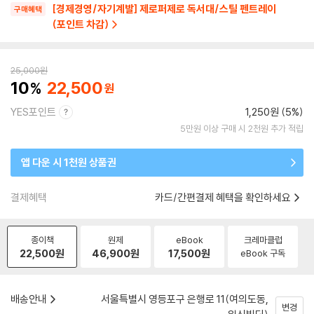
[경제경영/자기계발] 제로퍼제로 독서대/스틸 펜트레이
구매혜택
(포인트 차감)
25,000
원
10
22,500
YES포인트
1,250원 (5%)
5만원 이상 구매 시 2천원 추가 적립
앱 다운 시 1천원 상품권
결제혜택
카드/간편결제 혜택을 확인하세요
종이책
원제
eBook
크레마클럽
22,500
원
46,900
원
17,500
원
eBook 구독
배송안내
서울특별시 영등포구 은행로 11(여의도동,
변경