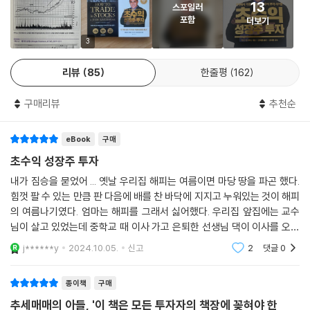
계 사이클로 대변할 수 있다. 우리는 2단계에서 사서 3단계에서 팔아야 한
다. 펀더멘털은 영업이익과 매출 상승률이다. 즉 영업이익과 매출이 꾸준
13
스포일러
히 상승하는 기업을 관심 종목에 넣어야 한다. 2단계로 보이는 위치에 있어
포함
더보기
도 펀더멘털이 받쳐 주지 않는다면 매수하면 안 된다. 재료와 매수 지점은
3
앞서 언급한 추세 및 펀더멘털과 연관되어 나타난다. 매도 지점은 손절점
으로 대변된다. 다른 말로는 익절점으로 이야기할 수도 있다. 이 방식은 리
리뷰
85
한줄평
162
스크를 최소화하기 위함이다. 3회 연속 전미투자대회 우승자인 데이비드
라이언은 ‘미너비니같이 위대한 투자자도 예측이 맞는 경우가 50퍼센트
구매리뷰
추천순
밖에 되지 않는다’며 이 사실을 믿을 수 있느냐고 되묻는다. 1990년대 5년
동안 연 복리 220%(!)라는 전설적인 수익률의 비결이 바로 여기에 있다.
eBook
구매
비자발적 장기 투자자가 되지 않은 덕분에 그는 큰 수익률을 거둘 수 있었
초수익 성장주 투자
다.
내가 짐승을 묻었어 ... 옛날 우리집 해피는 여름이면 마당 땅을 파곤 했다.
힘껏 팔 수 있는 만큼 판 다음에 배를 찬 바닥에 지지고 누워있는 것이 해피
그가 ‘주식의 신’으로 불리는 까닭은 바로 무엇을 살 것인지, 언제 살 것인
의 여름나기였다. 엄마는 해피를 그래서 싫어했다. 우리집 앞집에는 교수
지, 언제 팔 것인지에 대한 결정을 기가 막히게 내렸기 때문이다. 그리고 그
님이 살고 있었는데 중학교 때 이사 가고 은퇴한 선생님 댁이 이사를 오셨
비법을 이 책에서 공개하고 있다! 저자는 마지막 장에서 다음과 같이 말했
다. 전 집은 우리집 마당과 현관문이 보이는 뒷 주방 창문을 열지 않았는데
j******y
2024.10.05.
신고
2
댓글
0
다.‘주식판이 당신에게 불리하다거나 개미 투자자는 이길 수 없다거나 전
그 집
문가만 시장에서 돈을 번다고 말하지 마라! 핑계에 불과하다. 나는 15살에
종이책
구매
학교를 중퇴해서 돈도 없고, 배운 것도 없었다. 하지만 지금 그런 나도 주식