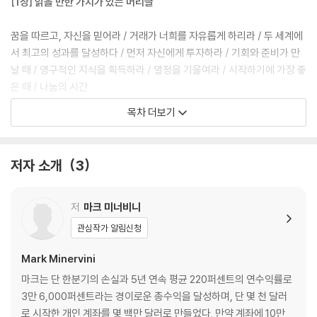
[1장] 읽을 만한 가치가 있는 머리글
꿈을 따르고, 자신을 믿어라 / 거래가 너희를 자유롭게 하리라 / 두 세계에
서 최고의 성과를 달성하다 / 먼저 자신에게 투자하라 / 기회와 준비가 만
날 때 / 영구적인 지식을 획득하라 / 열정을 기울여라 / 시작하기에 가장 좋
은 때 / 나눔의 시간
목차 더보기
[2장] 당신이 먼저 알아야 할 것
운은 필요 없다 / 작게 시작할 수 있다 / 이번이라고 해서 다르지 않다 / 가
저자 소개
3
장 큰 난관은 시장이 아니다 / 누구도 대신해주지 않는다 / 답을 맞히고 싶
은가, 아니면 돈을 벌고 싶은가? / 연습해도 완벽해지지 않는다 / 내가 모
의 투자를 좋아하지 않는 이유 / 주식투자는 사업이다 / 펀드 매니저처럼
저
마크 미너비니
투자하지 마라 / 통상적인 방식은 통상적인 결과를 낳는다 / 피할 수 없는
관심작가 알림신청
성공의 대가 / 하나라도 잘하려면 집중하라 / 트레이더 아니면 투자자? /
고난의 시기를 예상하라 / 기록은 깨어지기 위해 만들어진다
Mark Minervini
마크는 단 한분기의 손실과 5년 연속 평균 220퍼센트의 연수익률로
[3장] 세파® 전략
3만 6,000퍼센트라는 경이로운 총수익을 달성하며, 단 몇 천 달러
로 시작한 개인 계좌를 몇 백만 달러로 만들었다. 만약 계좌에 10만