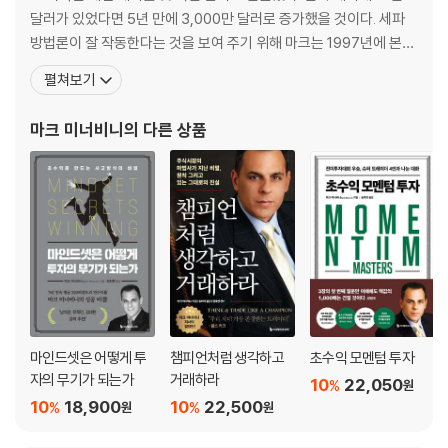
전환점의 시작 / 지식의 용광로 / 마침내 등장한 기술 / 투자 공부의 활용 /
달러가 있었다면 5년 만에 3,000만 달러로 증가했을 것이다. 세파
리더십 프로필 / 세파: 정밀성의 전략 / 세파의 다섯 가지 핵심 요소 / 확률
방법론이 잘 작동한다는 것을 보여 주기 위해 마크는 1997년에 본인
수렴 / 초고수익 속성 / 초고수익 종목은 어리다 / 크기는 중요하다 / 종목
돈 25만 달러를 들고 미국투자챔피언십에 참가했다. 그는 높은 레버
펼쳐보기
검색 / 하나의 접근법에 헌신하라
리지를 이용하는 선물, 옵션 트레이더들에 대항해 롱-온리 포트폴리
오 전략으로, 그에게 가장 근접한 자산관리 매니저 수익률의 거의 두
마크 미너비니
의 다른 상품
[4장] 가치에는 대가가 따른다
배인 연간 155퍼센트의 수익을 올리며 우
PER, 남용과 오해 / 저가 매수의 행복 / 저가의 함정 / PER이 높다고 배제
하지 마라 / 고성장은 애널리스트를 당황하게 만든다 / 어디가 높은가? 어
디가 낮은가? / 페라리가 현대보다 비싼 데는 이유가 있다 / 주가를 움직이
는 것은 가치가 아닌 사람이다 / 가치를 찾아서 / 마법의 숫자는 없다 / 주
의: 초저PER / PER의 속임수 / 한물간 주도주를 선호하는 현상 / PER은
심리의 바로미터다 / PEG(주가이익성장비율) / PER 상승에 대한 판단 /
이 모든 것의 의미
마인드셋은 어떻게 투
챔피언처럼 생각하고
초수익 모멘텀 투자
[5장] 추세에 따른 투자
자의 무기가 되는가
거래하라
10
22,050
%
원
10
18,900
10
22,500
%
%
원
원
추세와 친해지기 / 초고수익과 단계 분석 / 주가의 성숙: 4단계 / 1단계-무
시 국면: 보합 / 2단계-상승 국면: 매집 / 3단계-고점 국면: 분산 / 4단계-