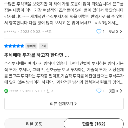
주식에 가장 도움이 되는 책
수많은 주식책을 보았지만 이 책이 가장 도움이 많이 되었습니다! 뜬구름
잡는 내용이 아닌 가장 현실적인 조언들이 많이 들어 있어서 좋았습니다
감사합니다~~ 세계적인 주식투자자의 책을 이렇게 번역서로 볼 수 있어
서 행복합니다 다들 많이 많이 보시고 돈 많이 버세요! ㅎㅎ3장에서는 저
자의 SEPA전략(정밀성 전략)에 대한 내용인데 5가지 핵심 요소는 1.추세
n****a
2023.09.02.
신고
1
댓글
0
2.펀더멘탈 3.재료 4.
종이책
구매
추세매매 투자를 하고자 한다면....
주식투자에는 여려가지 방식이 있습니다.펀더멘털에 투자하는 방식 기본
적 투자, 추세나, 그래프, 신호등을 보고 투자하는 기술적 투자, 시장전체
를 골고루 투자하는 투자등 말이죠.기술적 투자를 예전엔 한때는 주식투자
에 맞지 않는 방식이라 하지만... 과학적인 방식과 합쳐져서 퀀트의 영역으
로 들어섰다고 봅니다.기술적인 투자도 감정을 배제하고 숫자만 보고 기계
i***n
2023.05.10.
신고
1
댓글
0
적으로 투자한다
리뷰 전체보기