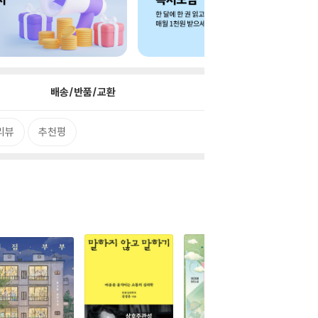
배송/반품/교환
리뷰
추천평