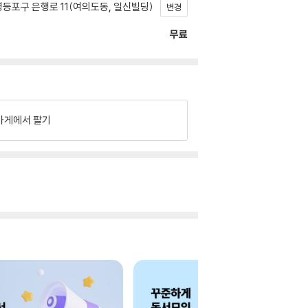
등포구 은행로 11(여의도동, 일신빌딩)
변경
무료
가게에서 팔기