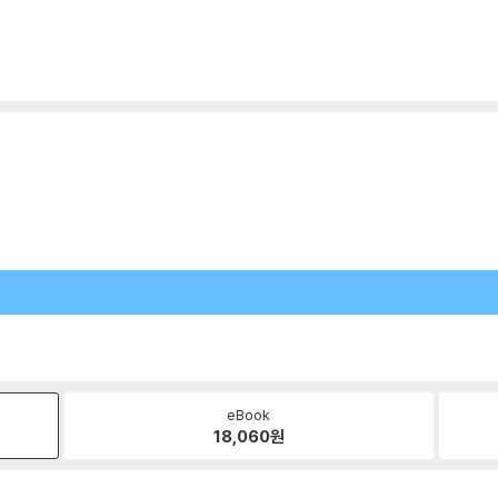
eBook
18,060
원