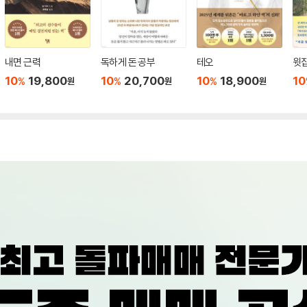
내면 근력
독하게 돈 공부
테오
윗집
10
19,800
10
20,700
10
18,900
10
%
%
%
원
원
원