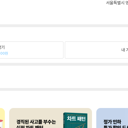
서울특별시 영
팔기
내 
500원