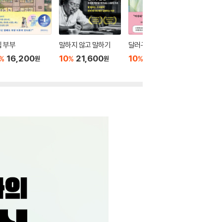
 부부
말하지 않고 말하기
달러구트 꿈 백화점 0
위버멘
16,200
10
21,600
10
16,020
10
1
%
%
%
%
원
원
원