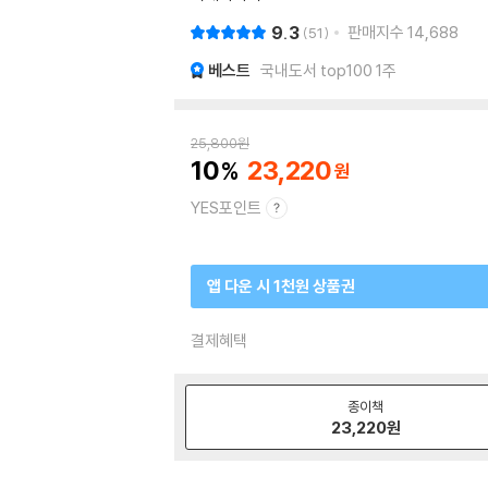
9.3
판매지수
14,688
51
베스트
국내도서 top100 1주
25,800
원
10
23,220
YES포인트
앱 다운 시 1천원 상품권
결제혜택
종이책
23,220
원