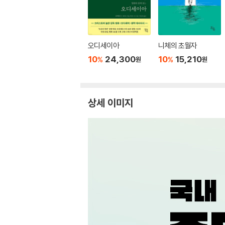
오디세이아
니체의 초월자
10
24,300
10
15,210
%
%
원
원
상세 이미지