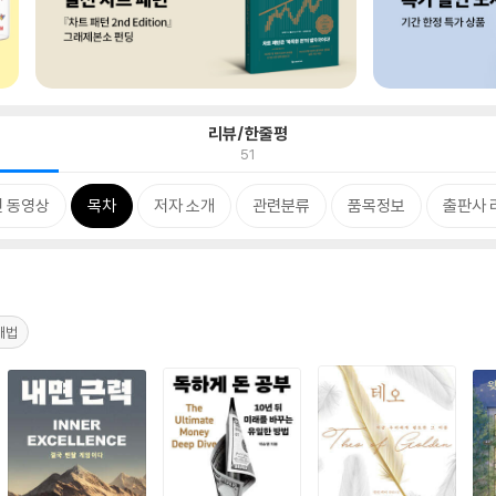
리뷰/한줄평
51
 동영상
목차
저자 소개
관련분류
품목정보
출판사 
매법