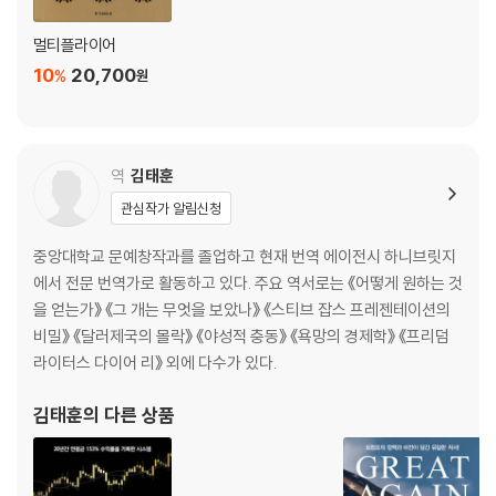
멀티플라이어
10
20,700
%
원
역
김태훈
관심작가 알림신청
중앙대학교 문예창작과를 졸업하고 현재 번역 에이전시 하니브릿지
에서 전문 번역가로 활동하고 있다. 주요 역서로는 《어떻게 원하는 것
을 얻는가》 《그 개는 무엇을 보았나》 《스티브 잡스 프레젠테이션의
비밀》 《달러제국의 몰락》 《야성적 충동》 《욕망의 경제학》 《프리덤
라이터스 다이어 리》 외에 다수가 있다.
김태훈
의 다른 상품