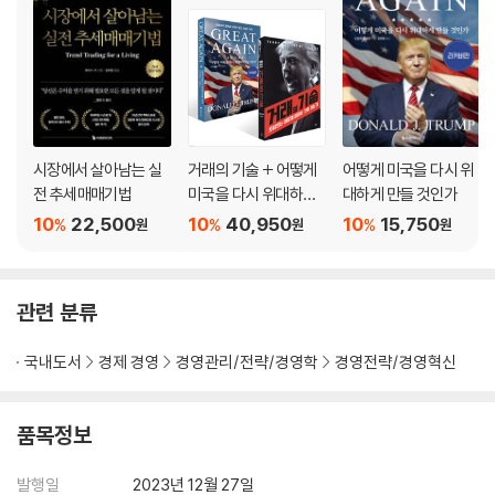
시장에서 살아남는 실
거래의 기술 + 어떻게
어떻게 미국을 다시 위
전 추세매매기법
미국을 다시 위대하게
대하게 만들 것인가
만들 것인가 세트
10
22,500
10
40,950
10
15,750
%
%
%
원
원
원
관련 분류
국내도서
경제 경영
경영관리/전략/경영학
경영전략/경영혁신
품목정보
발행일
2023년 12월 27일