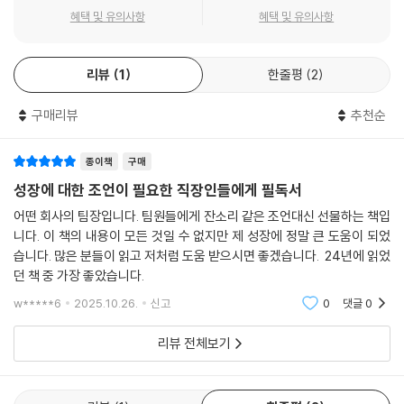
혜택 및 유의사항
혜택 및 유의사항
리더를 따라야 할 때를 가르쳐준다.
셋째, 기여자는 문제를 위로 넘기지만, 임팩트 플레이어는 확실하게 마무
리 한다. 임팩트 플레이어는 끈기를 발휘해 전체 일을 마무리한다. 설령 일
- 킴 스콧 (『실리콘밸리의 팀장들』 저자)
이 힘들어지고 예견하지 못한 장애물로 가득하더라도 말이다. 그렇다고 해
리뷰
1
한줄평
2
서 그들이 무턱대고 차단벽을 뚫고 지나가는 것은 아니다. 그들은 임기응
『임팩트 플레이어』는 과감하고, 절도 있고, 전환적인 차세대 리더들이 난
변을 발휘해 다르게 일하고 더 낫게 일하는 방식을 찾는다. 또한 차질이 생
구매리뷰
추천순
관에 대처하고, 내일의 세상을 더 나은 세상으로 만들도록 육성하는 데 도
겨도 결과를 내면서 책임성의 문화를 강화한다. 반면 기여자는 회피하려는
움이 될 것이다.
마인드로 일한다. 그들은 책임감 있게 행동하지만 상황이 어려워지면 주인
종이책
구매
- 키스 크라크 (미국 전 국무부 차관)
의식을 갖기보다 문제를 위로 넘긴다. 최악의 경우에는 한눈을 팔거나 낙
성장에 대한 조언이 필요한 직장인들에게 필독서
담해 완전히 멈춰버리고 만다.
어떤 회사의 팀장입니다. 팀원들에게 잔소리 같은 조언대신 선물하는 책입
니다. 이 책의 내용이 모든 것일 수 없지만 제 성장에 정말 큰 도움이 되었
넷째, 기여자는 자신이 잘 아는 방식을 고수하지만, 임팩트 플레이어는 항
습니다. 많은 분들이 읽고 저처럼 도움 받으시면 좋겠습니다. 24년에 읽었
상 질문하고 그에 맞춰 과정을 조정한다. 임팩트 플레이어는 변화하는 환
던 책 중 가장 좋았습니다.
경에 동료들보다 빨리 적응하는 경향이 있다. 새로운 규칙과 목표를 학습
w*****6
2025.10.26.
신고
0
댓글
0
과 성장의 기회로 해석하기 때문이다. 또한 그들은 인정과 긍정적인 피드
백을 소중히 여긴다. 하지만 동시에 잘못을 바로잡는 피드백과 상반되는
리뷰 전체보기
시각을 적극적으로 구하며, 이 정보를 활용해 노력의 방향을 재조정하고
초점을 재설정한다. 반면 기여자는 변화를 짜증스럽거나, 불공정하거나,
업무 환경의 안정성을 위협하는 것으로 해석한다. 그들은 변동성 심한 여