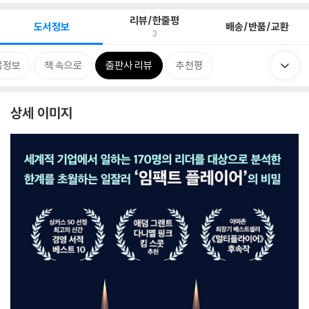
리뷰/한줄평
도서정보
배송/반품/교환
3
목정보
책 속으로
출판사 리뷰
추천평
상세 이미지