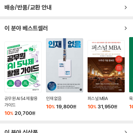
변화를 일으키는 임팩트 플레이어가 돼라!
배송/반품/교환 안내
코로나19 팬데믹을 거치며 직장 내 환경이 달라지고 있다. 이제는 혁신과
기민성, 참여, 포용이 중시되고 있다. 그러나 어떤 이들은 흐름을 읽지 못하
이 분야 베스트셀러
고 하던 대로 하다가 궁지에 몰렸으며, 새로운 문화를 잘못 읽어 중요한 신
호를 놓친 이들도 있다. 그들은 코로나 이후 조직이 나아갈 방향에 집착하
거나, 그동안 놓쳐온 성과를 따라잡아야 한다고 여겼다. 그러나 이 책에서
저자가 말하는 임팩트 플레이어가 되라는 것은 자신을 밀어붙이고, 쉬고
싶어도 참고 더 일하라는 것이 아니다. 저자가 조사한 임팩트 플레이어는
무조건 동료들보다 더 열심히 또는 더 오래 일하는 이들을 가리키는 것이
아니었다. 다만 그들은 일하는 동안 보다 강한 집중력을 갖는 경향이 있었
다. 즉 일할 때 집중력 있게 열심히 하고, 활력과 파급력을 조직에 창출했으
며, 개인의 잠재력을 끌어올려 기업과 개인의 동반 성장을 불러왔다.
공무원 AI 54제 활용
인재 없음
퍼스널 MBA
육
가이드
조직 내에서 파급력을 발휘하고 자신의 영향력을 키우고 싶다면 임팩트 플
10
19,800
10
31,950
1
%
%
원
원
레이어처럼 생각하는 것부터 시작해 임팩트 플레이어의 사고방식을 온전
10
20,700
%
원
히 당신의 것으로 만들어라. 이 강력한 사고방식은 조직에 가치 있는 기여
를 하고, 뒤이어 그에 응당한 보상을 얻으며, 다른 사람들도 영향을 받아 함
이 분야 신상품