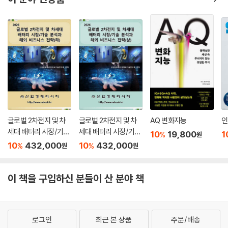
께 성장할 수 있도록 만들어준다. 보통 사람들이 세상을 바꾸려는 시도만
할 때 임팩트 플레이어는 실제로 그 일을 이룬다. 그들은 자신을 바꾸는 데
서 출발해 지속적으로 정보를 구하고, 목표를 달성하기 위해 끊임없이 노
력하고 조정한다. 그리고 임팩트 플레이어 마인드셋을 통해 사고의 함정에
서 벗어난다.
저자는 세계적으로 일 잘하는 리더는 물론, 우리 주변에서 흔히 볼 수 있는
다양한 임팩트 플레이어들의 사례를 통해 자신의 업무를 반드시 탁월한 성
과로 연결해내는 공식을 실천하기 위해 무엇을 해야 하는지 구체적으로 알
려준다. 저자가 말하는 일 잘하는 사람은 그 사람이 어떤 학벌을 가졌는지,
글로벌 2차전지 및 차
글로벌 2차전지 및 차
AQ 변화지능
인
어떤 기술을 가졌는지와는 아무 상관이 없다. 다만 5가지 공통된 특징을
세대 배터리 시장/기술
세대 배터리 시장/기술
10
19,800
1
%
원
묵묵히 실천할 뿐이다.
분석과 해외 비즈니스
분석과 해외 비즈니스
10
432,000
10
432,000
%
%
원
원
전략 (하)
전략 (상)
지금 자신의 업무 능력이 평균이라고 생각된다면, 또한 자신이 그저 ‘기여
자’라고 여겨진다면 ‘임팩트 플레이어’로 발돋움할 수 있는 이 책을 놓쳐서
이 책을 구입하신 분들이 산 분야 책
는 안 될 것이다.
로그인
최근 본 상품
주문/배송