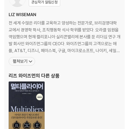
관심작가 알림신청
감사의 말
부록 A 조직 내 신뢰를 높이는 방법
LIZ WISEMAN
부록 B 자주 묻는 질문들
전 세계 수많은 리더를 교육하고 양성하는 전문가로, 브리검영대학
주
교에서 경영학 학사, 조직행동학 석사 학위를 받았다. 오라클 임원을
역임했으며 현재 캘리포니아 실리콘밸리에 본사를 둔 리더십 연구 개
발 회사인 와이즈먼그룹의 CEO다. 와이즈먼그룹의 고객으로는 애
플, AT&T, 디즈니, 페이스북, 구글, 마이크로소프트, 나이키, 세일즈
포스, 테슬라가 있다. 리즈 와이즈먼은 리더십과 집단 지성 분야에서
펼쳐보기
중요한 연구를 수행해 최고의 경영 사상가 리스트인 ‘싱커스 50(Thi
nkers 50)’에 포함됐으며, 세계 최고의 리더십 사상가 10인에도 선
리즈 와이즈먼
의 다른 상품
정됐다. 그리고 〈하버드비즈니스리뷰〉, 〈