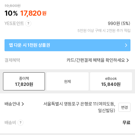
19,800
원
10
17,820
YES포인트
990원 (5%)
5만원 이상 구매 시 2천원 추가 적립
앱 다운 시 1천원 상품권
결제혜택
카드/간편결제 혜택을 확인하세요
종이책
eBook
원제
17,820
원
15,840
원
배송안내
서울특별시 영등포구 은행로 11(여의도동,
변경
일신빌딩)
배송비
무료