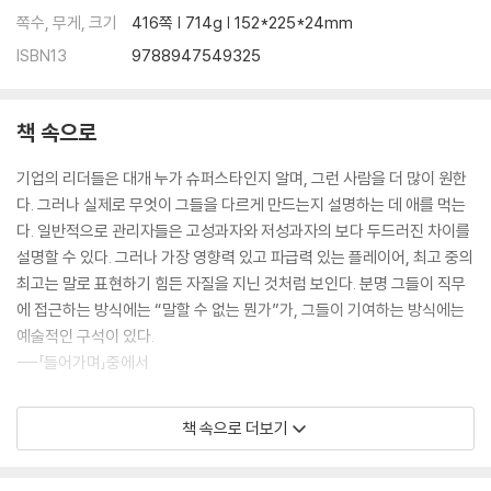
쪽수, 무게, 크기
416쪽 | 714g | 152*225*24mm
ISBN13
9788947549325
책 속으로
기업의 리더들은 대개 누가 슈퍼스타인지 알며, 그런 사람을 더 많이 원한
다. 그러나 실제로 무엇이 그들을 다르게 만드는지 설명하는 데 애를 먹는
다. 일반적으로 관리자들은 고성과자와 저성과자의 보다 두드러진 차이를
설명할 수 있다. 그러나 가장 영향력 있고 파급력 있는 플레이어, 최고 중의
최고는 말로 표현하기 힘든 자질을 지닌 것처럼 보인다. 분명 그들이 직무
에 접근하는 방식에는 “말할 수 없는 뭔가”가, 그들이 기여하는 방식에는
예술적인 구석이 있다.
---「들어가며」중에서
그들은 임팩트 플레이어, 즉 개인적으로 상당한 기여를 하는 동시에 전체
책 속으로 더보기
팀에 엄청나게 긍정적인 효과를 끼치는 플레이어다. 스포츠계의 임팩트 플
레이어처럼 직장의 슈퍼스타는 모두 ‘경기’에 나선다. 그들은 똑똑하고 유