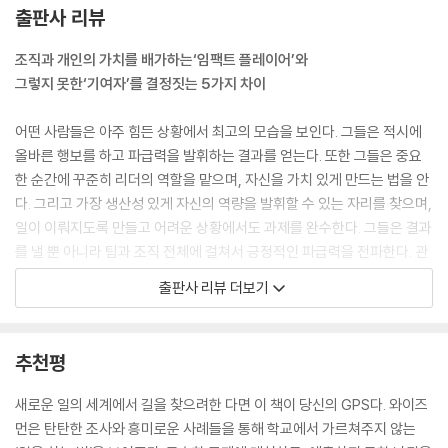
능하며, 직업 정신이 탁월하다. 다만 스포츠계의 임팩트 플레이어와 마찬
출판사 리뷰
가지로 재능과 직업 정신 외에 다른 요소도 작용한다. 그것은 그들이 자신
의 역할을 어떻게 보는지, 어떻게 관리자들과 협력하고 역경 및 모호성에
조직과 개인의 가치를 배가하는‘임팩트 플레이어’와
대처하는지, 개선 의지가 얼마나 강한지를 좌우하는 멘털 게임이다.
그렇지 못한‘기여자’를 결정짓는 5가지 차이
---「1장 임팩트 플레이어 vs. 기여자」중에서
어떤 사람들은 아주 힘든 상황에서 최고의 모습을 보인다. 그들은 적시에
임팩트 플레이어는 목적의식과 확신을 가지고 일한다. 그들은 개인적 관심
올바른 행보를 하고 파급력을 발휘하는 결과를 얻는다. 또한 그들은 중요
사가 아니라 조직의 충족되지 않은 필요를 섬기기 위해 일한다. 관리자들
한 순간에 꾸준히 리더의 역할을 맡으며, 자신을 가치 있게 만드는 법을 안
은 그들이 어떤 주제에 열정적이라고 말하는 경우가 드물다(이를테면, “그
다. 그리고 가장 생산성 있게 자신의 역량을 발휘할 수 있는 자리를 찾으며,
는 인공지능에 열의가 있어요”). 대신 일 자체에 대해 열정적이라고 말하
일이 이뤄지도록 만들고 어려운 상황에서도 과제를 완수한다. 그들은 결과
는 경우가 많다(이를테면, “그는 문제를 해결하는 데 열의가 있어요”). 임
를 낼 뿐 아니라 팀과 조직 전체에 걸쳐서 긍정적인 파급력을 전파한다. 관
팩트 플레이어의 에너지는 일의 유형이 아니라 일을 하는 방식에 집중된
리자들은 그들을 신뢰하고, 중요한 상황에서 그들에게 기댄다. 저자는 이
출판사 리뷰 더보기
다.
들을 ‘임팩트 플레이어’로 칭한다.
---「2장 쓸모 있는 사람이 돼라」중에서
대다수의 직장인은 일 잘한다는 말을 듣고 싶어 한다. 그들은 자신의 일이
추천평
역할이 불분명할 때 기여자 마인드셋으로 일하는 사람은 지시해줄 리더를
의미를 지니고, 세상에 변화를 일으키기를 원한다. 또한 자신의 기여가 존
찾는다. 그들은 충직한 추종자이자 지원자로서 상사의 요청을 전달하고,
중받기를 원한다. 문제는 명확한 지침이 없어 이를 수행하기 어렵다는 점
새로운 일의 세계에서 길을 찾으려한 다면 이 책이 당신의 GPS다. 와이즈
동료들과 협력한다. 그들은 상사를 어느 정도 편하게 해준다. 그러나 아무
이다. 저자는 이렇게 조직에서 자신의 가치를 실현하고 조직에 이바지하고
먼은 탄탄한 조사와 흥미로운 사례들을 통해 학교에서 가르쳐주지 않는
런 영향력을 발휘하지 못하며, 필요한 변화를 일으키지 못한다. 그들은 문
싶지만 임팩트 플레이어만큼의 성과를 내기 힘든 사람을 ‘기여자’로 칭한