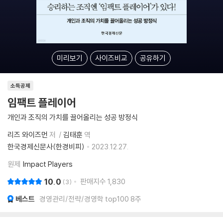
미리보기
사이즈비교
공유하기
소득공제
임팩트 플레이어
개인과 조직의 가치를 끌어올리는 성공 방정식
리즈 와이즈먼
저
김태훈
역
한국경제신문사(한경비피)
2023.12.27.
원제
Impact Players
10.0
판매지수
1,830
3
베스트
경영관리/전략/경영학 top100 8주