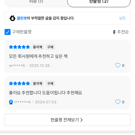
리뷰
1
한줄평
2
건에서도 자신이 가장 잘 아는 것을 고수하려는 경향을 보인다.
다섯째, 기여자는 일을 복잡하게 하지만, 임팩트 플레이어는 일을 간단하
클린봇
이 부적절한 글을 감지 중입니다.
설정
게 한다. 팀이 심해지는 압박과 끊임없는 요구에 짓눌려 있을 때 임팩트 플
구매한줄평
추천순
레이어는 힘든 일을 더 쉽게 만든다. 그들은 다른 사람의 일을 맡아주는 것
이 아니라 같이 일하기 쉬운 사람이 됨으로써 부담을 덜어준다. 그들은 밝
고 차분한 분위기를 조성해 드라마, 정치, 스트레스를 줄이고 일하는 재미
종이책
구매
를 늘린다. 반면 기여자는 압박이 가해지고 업무 부하가 절정에 이르면 도
모든 회사원에게 추천하고 싶은 책
움을 주기보다 받으려는 경향이 있다. 이는 힘든 시기에 이미 버거워하는
w*****6
2025.10.26.
0
팀의 부담을 더하고, 리더와 동료들에게 짐이 될 수 있다.
이상의 5가지 특징은 임팩트 플레이어와 기여자를 구분하는 주요한 특징
종이책
구매
이다. 본인이 현재 기여자로 느껴지더라도 5가지 특징을 실행하려고 노력
좋아요 추천합니다 도움이됩니다 추천해요
한다면, 임팩트 플레이어가 될 수 있다. 물론 처음엔 적용하는 게 처음엔 쉽
l******4
2024.07.03.
0
지 않을지 모른다. 하지만 천천히 조금씩 노력하다보면 자신의 잠재력을
끌어올려 조직과 개인의 가치를 업그레이드하는 성공 방정식의 밑바탕이
될 것이다.
한줄평 전체보기
잠재력을 끌어올려 조직에서 파급력을 발휘하고