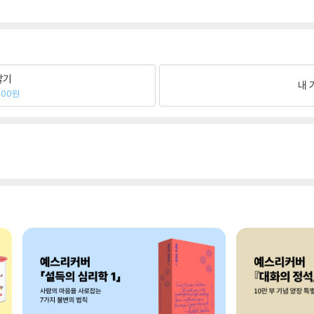
팔기
내 
000원