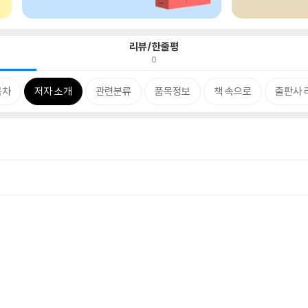
리뷰/한줄평
0
목차
저자 소개
관련분류
품목정보
책 속으로
출판사 