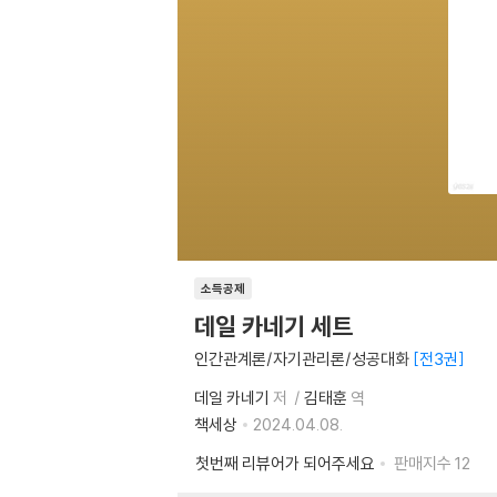
소득공제
데일 카네기 세트
인간관계론/자기관리론/성공대화
전3권
데일 카네기
저
김태훈
역
책세상
2024.04.08.
첫번째 리뷰어가 되어주세요
판매지수
12