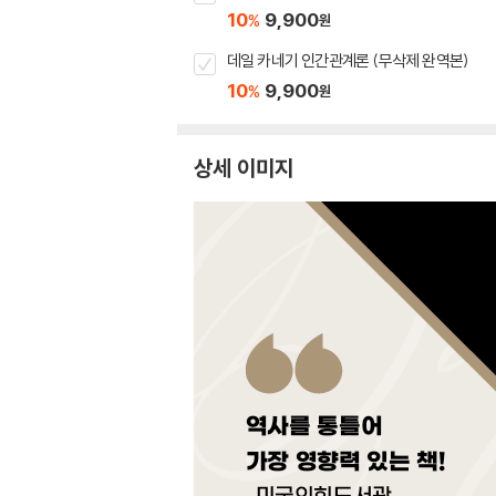
10
9,900
%
원
데일 카네기 인간관계론 (무삭제 완역본)
10
9,900
%
원
상세 이미지