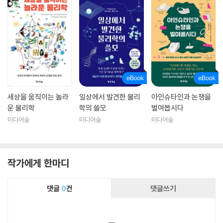
세상을 움직이는 놀라
일상에서 발견한 물리
아인슈타인과 논쟁을
운 물리학
학의 쓸모
벌여봅시다
미디어숲
미디어숲
미디어숲
작가에게 한마디
댓글
0
건
댓글쓰기