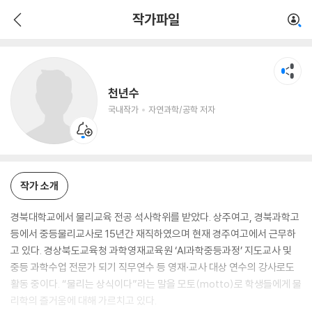
천년수
작가파일
국내작가
자연과학/공학 저자
천년수
국내작가
자연과학/공학 저자
작가 소개
경북대학교에서 물리교육 전공 석사학위를 받았다. 상주여고, 경북과학고
등에서 중등물리교사로 15년간 재직하였으며 현재 경주여고에서 근무하
고 있다. 경상북도교육청 과학영재교육원 ‘AI과학중등과정’ 지도교사 및
중등 과학수업 전문가 되기 직무연수 등 영재·교사 대상 연수의 강사로도
활동 중이다. “물리는 상식이다”라는 말을 모토(motto)로 학생들에게 물
리학의 즐거움에 대해 가르치고 있다.