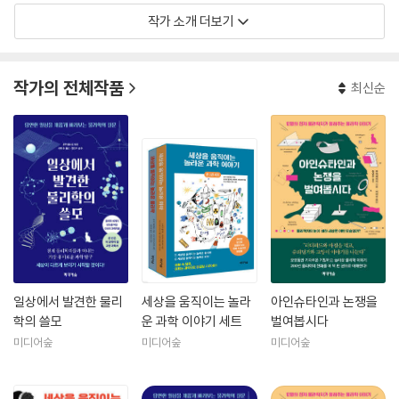
작가 소개 더보기
작가의 전체작품
최신순
일상에서 발견한 물리
세상을 움직이는 놀라
아인슈타인과 논쟁을
학의 쓸모
운 과학 이야기 세트
벌여봅시다
미디어숲
미디어숲
미디어숲