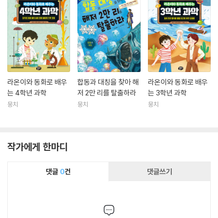
라온이와 동화로 배우
합동과 대칭을 찾아 해
라온이와 동화로 배우
는 4학년 과학
저 2만 리를 탈출하라
는 3학년 과학
뭉치
뭉치
뭉치
작가에게 한마디
댓글
0
건
댓글쓰기