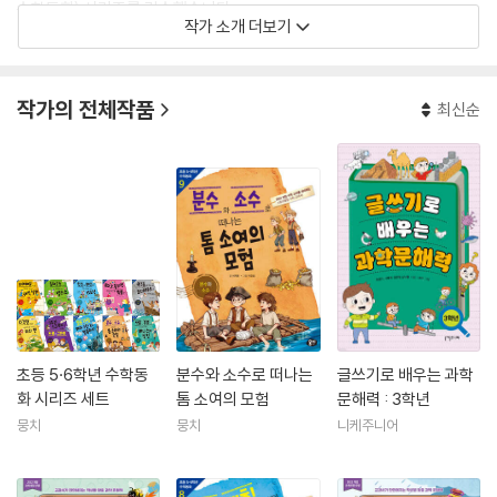
수학동화〉 시리즈를 감수했습니다.
작가 소개 더보기
작가의 전체작품
최신순
초등 5·6학년 수학동
분수와 소수로 떠나는
글쓰기로 배우는 과학
화 시리즈 세트
톰 소여의 모험
문해력 : 3학년
뭉치
뭉치
니케주니어