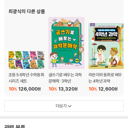
최광식
의 다른 상품
초등 5·6학년 수학동화
글쓰기로 배우는 과학
라온이와 동화로 배우
시리즈 세트
문해력 : 3학년
는 4학년 과학
10
126,000
10
13,320
10
12,600
%
%
%
원
원
원
더보기
관련 분류