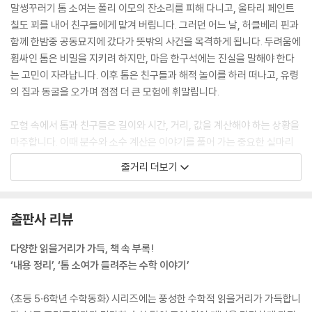
말썽꾸러기 톰 소여는 폴리 이모의 잔소리를 피해 다니고, 울타리 페인트
칠도 꾀를 내어 친구들에게 맡겨 버립니다. 그러던 어느 날, 허클베리 핀과
함께 한밤중 공동묘지에 갔다가 뜻밖의 사건을 목격하게 됩니다. 두려움에
휩싸인 톰은 비밀을 지키려 하지만, 마음 한구석에는 진실을 말해야 한다
는 고민이 자라납니다. 이후 톰은 친구들과 해적 놀이를 하러 떠나고, 유령
의 집과 동굴을 오가며 점점 더 큰 모험에 휘말립니다.
모험 속에서 톰과 친구들은 길이와 시간, 거리, 값을 계산해야 하는 상황을
마주합니다. 이때 분수와 소수 계산은 이야기를 풀어 가는 중요한 실마리
가 되고, 아이들은 사건을 해결하는 과정에서 자연스럽게 수학의 원리를
줄거리 더보기
익혀 나갑니다. 과연 톰 소여와 허클베리 핀은 위험한 순간을 지나 보물까
지 찾아낼 수 있을까요?
출판사 리뷰
다양한 읽을거리가 가득, 책 속 부록!
‘내용 정리’, ‘톰 소여가 들려주는 수학 이야기’
〈초등 5·6학년 수학동화〉 시리즈에는 풍성한 수학적 읽을거리가 가득합니