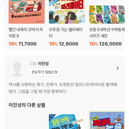
빨간 내복의 코딱지 히
우주로 가는 엘리베이
초등 5·6학년 수학동화
어로 9
터
시리즈 세트
10
11,700
10
12,600
10
126,000
%
%
%
원
원
원
그림
이진성
관심작가 알림신청
역사를 사랑하는 화가, 만화가. 오랫동안 일러스트레이터로 활약해
왔다. 그림을 그릴 때 가장 행복하다.
이진성
의 다른 상품