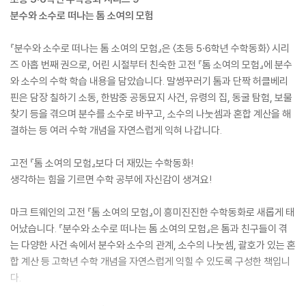
분수와 소수로 떠나는 톰 소여의 모험
『분수와 소수로 떠나는 톰 소여의 모험』은 〈초등 5·6학년 수학동화〉 시리
즈 아홉 번째 권으로, 어린 시절부터 친숙한 고전 『톰 소여의 모험』에 분수
와 소수의 수학 학습 내용을 담았습니다. 말썽꾸러기 톰과 단짝 허클베리
핀은 담장 칠하기 소동, 한밤중 공동묘지 사건, 유령의 집, 동굴 탐험, 보물
찾기 등을 겪으며 분수를 소수로 바꾸고, 소수의 나눗셈과 혼합 계산을 해
결하는 등 여러 수학 개념을 자연스럽게 익혀 나갑니다.
고전 『톰 소여의 모험』보다 더 재밌는 수학동화!
생각하는 힘을 기르면 수학 공부에 자신감이 생겨요!
마크 트웨인의 고전 『톰 소여의 모험』이 흥미진진한 수학동화로 새롭게 태
어났습니다. 『분수와 소수로 떠나는 톰 소여의 모험』은 톰과 친구들이 겪
는 다양한 사건 속에서 분수와 소수의 관계, 소수의 나눗셈, 괄호가 있는 혼
합 계산 등 고학년 수학 개념을 자연스럽게 익힐 수 있도록 구성한 책입니
다.