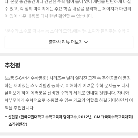
다. 본문 중간중간마다 간단한 수학 팁이 들어 있어 개념을 탄탄하게 다질
수 있고, 각 장의 마지막에는 주요 학습 내용을 정리하는 페이지가 마련되
어 있어 배운 내용을 다시 한번 확인할 수 있습니다.
『분수와 소수로 떠나는 톰 소여의 모험』에는 ‘톰 소여가 들려주는 수학 이
야기’ 코너가 마련되어 있습니다. 호기심 많은 톰이 ‘디오판토스의 묘비 속
출판사 리뷰 더보기
숫자’, ‘산타클로스의 비밀 계산’, ‘8m 이웃, 서울의 거리’, ‘사람에게 필요한
물의 양’, ‘로버의 이동 속도’, ‘에라토스테네스의 소수 찾기’ 등 흥미로운 주
제를 아이들의 눈높이에 맞춰 쉽고 재미있게 들려줍니다. 이를 통해 수학
추천평
이 교과서 안에만 머무는 것이 아니라 우리 삶 곳곳과 연결되어 있음을 자
연스럽게 보여 줍니다.
〈초등 5·6학년 수학동화〉 시리즈는 널리 알려진 고전 속 주인공들이 등장
하는 재미있는 스토리텔링 동화로, 이해하기 어려운 수학 문제들도 다시
이처럼 〈초등 5·6학년 수학동화〉 시리즈는 고전을 활용해 수학을 쉽고 친
살펴보게 하여 여러분을 신비한 수학의 세계로 안내할 것입니다. 자녀와
근하게 느끼게 하고, 아이들이 수학에 자신감을 가질 수 있도록 돕는 학습
학부모에게 수학적으로 소통할 수 있는 가교의 역할을 하길 기대하면서 이
동화입니다. 재미와 학습, 두 마리 토끼를 모두 잡을 수 있는 창의적이고 흥
책을 추천합니다.
미로운 수학동화 『분수와 소수로 떠나는 톰 소여의 모험』을 지금 만나 보
- 신현용 (한국교원대학교 수학교육과 명예교수,2012년 ICME(국제수학교육대회)
세요!
조직위원장)