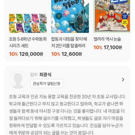
초등 5·6학년 수학동화
합동과 대칭을 찾아 해
열려라 역사 논술
시리즈 세트
저 2만 리를 탈출하라
10
17,100
%
원
10
126,000
10
12,600
%
%
원
원
감수
최광식
관심작가 알림신청
초등 교육과 인공 지능 융합 교육을 전공한 20년 차 초등 교사입니다.
학교에 출근한다고 하지 않고 등교한다고 말하며, 학교가 끝나면 학
생들과 함께 동네 야시장 구경 다니는 것을 좋아합니다. 내 마음을 더
잘 들여다보기 위해 글쓰기를 시작했고, 학생들도 글로 자기 마음을
정확하게 전달할 수 있도록 가르치고 있습니다. 진심을 담아 누군가
에게 위로와 공감이 되는 글을 쓰는 것이 꿈입니다.