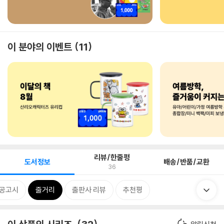
이 분야의 이벤트
11
리뷰/한줄평
도서정보
배송/반품/교환
36
제공고시
줄거리
출판사 리뷰
추천평