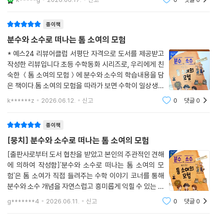
분수와 소수의 계산, 크기 비교 같은 수학을 쉽게 이해할
수 있네~어렵게만 느껴졌던 분수와
종이책
분수와 소수로 떠나는 톰 소여의 모험
* 예스24 리뷰어클럽 서평단 자격으로 도서를 제공받고
작성한 리뷰입니다.초등 수학동화 시리즈로, 우리에게 친
숙한 ＜톰 소여의 모험＞에 분수와 소수의 학습내용을 담
은 책이다.톰 소여의 모험을 따라가 보면 수학이 일상생활
에서 동떨어진 과목이 아니라 밀접하게 연관이 있다는 것
k******z
2026.06.12.
신고
0
댓글
0
을 알 수 있다. 톰이 울타리에 페인트 칠하는 일, 드류 씨의
마차가 25.2km의 거리까지 가는데 걸리는
종이책
[뭉치] 분수와 소수로 떠나는 톰 소여의 모험
[출판사로부터 도서 협찬을 받았고 본인의 주관적인 견해
에 의하여 작성함]'분수와 소수로 떠나는 톰 소여의 모
험'은 톰 소여가 직접 들려주는 수학 이야기 코너를 통해
분수와 소수 개념을 자연스럽고 흥미롭게 익힐 수 있는 책
입니다. 스토리텔링과 함께 등장하는 수학 문제들은 딱딱
g*******4
2026.06.11.
신고
0
댓글
0
한 공식이 아니라, 톰과 친구들의 생활 속 상황과 연결되