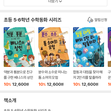
더보기
초등 5·6학년 수학동화 시리즈
알림신청
약분과 통분으로 친구
분수와 소수로 떠나는
합동과 대칭을 찾아 해
구
를 구한 베니스의 상인
톰 소여의 모험
저 2만 리를 탈출하라
꾼
10
12,600
10
12,600
10
12,600
1
%
%
%
원
원
원
책소개
초등 5·6학년 수학동화 시리즈 9