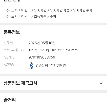
국내도서
어린이
5-6학년
5-6학년 학습
5-6학년 수학
국내도서
어린이
초등학습
수학
품목정보
발행일
2026년 05월 18일
쪽수, 무게, 크기
139쪽 | 340g | 185*235*20mm
ISBN13
9791163638759
KC인증
인증유형 : 적합성확인
상품정보 제공고시
줄거리