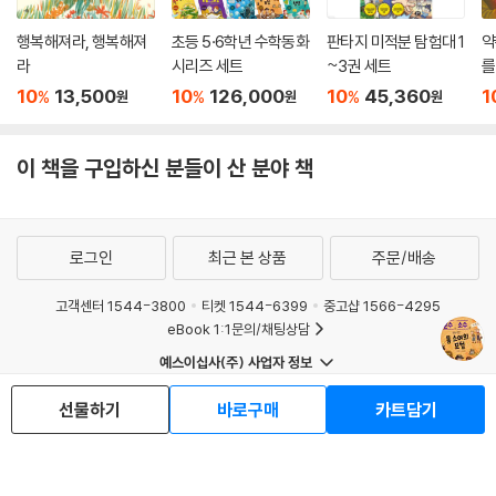
행복해져라, 행복해져
초등 5·6학년 수학동화
판타지 미적분 탐험대 1
약
라
시리즈 세트
~3권 세트
를
10
13,500
10
126,000
10
45,360
1
%
%
%
원
원
원
이 책을 구입하신 분들이 산 분야 책
로그인
최근 본 상품
주문/배송
고객센터 1544-3800
티켓 1544-6399
중고샵 1566-4295
eBook 1:1문의/채팅상담
예스이십사(주) 사업자 정보
이용약관
개인정보처리방침
청소년보호정책
선물하기
바로구매
카트담기
PC버전
회사소개
거래처관계자께
도서홍보
광고
Copyright © YES24 Corp. All Rights Reserved.
MATOM4