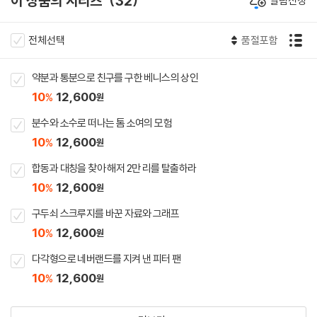
이 상품의 시리즈
32
알림신청
전체선택
품절포함
약분과 통분으로 친구를 구한 베니스의 상인
10
12,600
%
원
분수와 소수로 떠나는 톰 소여의 모험
10
12,600
%
원
합동과 대칭을 찾아 해저 2만 리를 탈출하라
10
12,600
%
원
구두쇠 스크루지를 바꾼 자료와 그래프
10
12,600
%
원
다각형으로 네버랜드를 지켜 낸 피터 팬
10
12,600
%
원