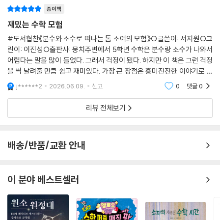
어 있어 아이들이 부담없이 읽을 수 있습니다
종이책
재밌는 수학 모험
#도서협찬《분수와 소수로 떠나는 톰 소여의 모험》○글쓴이: 서지원○그
린이: 이진성○출판사: 뭉치주변에서 5학년 수학은 분수랑 소수가 나와서
어렵다는 말을 많이 들었다. 그래서 걱정이 됐다. 하지만 이 책은 그런 걱정
을 싹 날려줄 만큼 쉽고 재미있다. 가장 큰 장점은 흥미진진한 이야기로 수
학을 배우는 '스토리텔링' 방식이라는 점이다. 톰 소여가 이모의 눈을 속여
j******2
2026.06.09.
신고
0
댓글
0
친구들에게
리뷰 전체보기
배송/반품/교환 안내
이 분야 베스트셀러