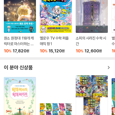
원소 원정대: 118개 캐
멜로우 TV 수학 퍼즐
소피의 사라진 수학 시
별
릭터로 마스터하는 주
매직 팡 1
간
수
기율표 공략집
10
17,820
10
15,120
10
12,600
1
%
%
%
원
원
원
이 분야 신상품