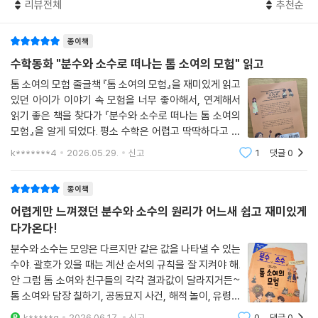
리뷰전체
추천순
종이책
수학동화 "분수와 소수로 떠나는 톰 소여의 모험" 읽고
톰 소여의 모험 줄글책 『톰 소여의 모험』을 재미있게 읽고
있던 아이가 이야기 속 모험을 너무 좋아해서, 연계해서
읽기 좋은 책을 찾다가 『분수와 소수로 떠나는 톰 소여의
모험』을 알게 되었다. 평소 수학은 어렵고 딱딱하다고 느
끼기 쉬운데, 좋아하는 이야기 속에서 분수와 소수를 함께
k*******4
2026.05.29.
신고
1
댓글
0
배울 수 있다는 점이 마음에 들어 선택하게 되었다.책을
읽어 보니 단순히 계산만 하는 방식
종이책
어렵게만 느껴졌던 분수와 소수의 원리가 어느새 쉽고 재미있게
다가온다!
분수와 소수는 모양은 다르지만 같은 값을 나타낼 수 있는
수야. 괄호가 있을 때는 계산 순서의 규칙을 잘 지켜야 해.
안 그럼 톰 소여와 친구들의 각각 결과값이 달라지거든~
톰 소여와 담장 칠하기, 공동묘지 사건, 해적 놀이, 유령의
집, 동굴 탐험, 보물찾기 등 흥미진진하게 모험하다 보니
k*****g
2026.06.17.
신고
0
댓글
0