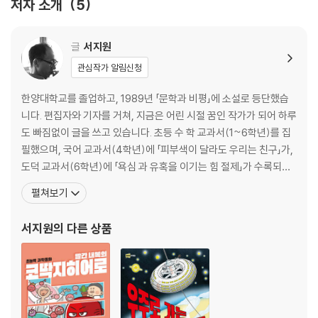
저자 소개
5
이야기 3 해적 놀이
내용 정리 : 대분수를 소수로 바꾸어 길이 구하기
톰 소여가 들려주는 수학 이야기: 8m 이웃, 서울의 거리
글
서지원
관심작가 알림신청
이야기 4 유령의 집
내용 정리 : 소수와 분수가 섞인 나눗셈 계산하기
한양대학교를 졸업하고, 1989년 「문학과 비평」에 소설로 등단했습
톰 소여가 들려주는 수학 이야기: 사람에게 필요한 물의 양
니다. 편집자와 기자를 거쳐, 지금은 어린 시절 꿈인 작가가 되어 하루
도 빠짐없이 글을 쓰고 있습니다. 초등 수 학 교과서(1~6학년)를 집
이야기 5 동굴 탐험
필했으며, 국어 교과서(4학년)에 「피부색이 달라도 우리는 친구」가,
내용 정리 : 계산 순서에 맞게 혼합 계산하기
도덕 교과서(6학년)에 「욕심 과 유혹을 이기는 힘 절제」가 수록되어
톰 소여가 들려주는 수학 이야기: 로버의 이동 속도
있습니다. 지은 책으로 『어느 날 우리 반에 공룡이 전학 왔다』, 『빨간
펼쳐보기
내복의 초능력자』, 『훈민정음 구출 작전』, 『신통방통 수학 시리즈』,
이야기 6 보물을 찾다
『한 권으로 끝내는 초등 수학사전』, 『우리에게 희망을 보여 주세요』,
서지원
의 다른 상품
내용 정리 : 소수와 분수를 바꾸어 계산하기
『우리 한옥에 숨
톰 소여가 들려주는 수학 이야기: 에라토스테네스의 소수 찾기