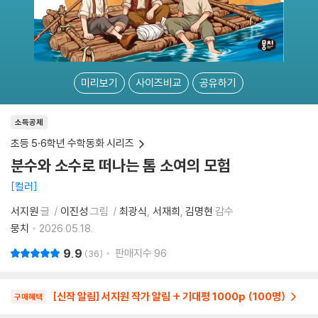
미리보기
사이즈비교
공유하기
소득공제
초등 5·6학년 수학동화 시리즈
분수와 소수로 떠나는 톰 소여의 모험
컬러
서지원
글
이진성
그림
최광식
서재희
김명현
감수
뭉치
2026.05.18.
9.9
판매지수
96
36
[신작 알림] 서지원 작가 알림 + 기대평 1000p (100명)
구매혜택