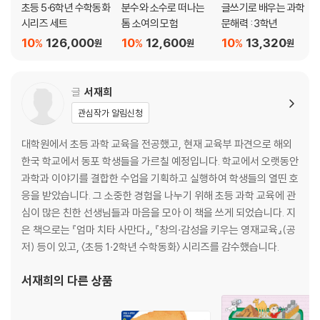
의사소통을 해요_ 동물 올림픽
초등 5·6학년 수학동화
분수와 소수로 떠나는
글쓰기로 배우는 과학
시리즈 세트
톰 소여의 모험
문해력 : 3학년
그것이 궁금해_ 의사소통 능력이 필요한 이유
10
126,000
10
12,600
10
13,320
%
%
%
원
원
원
선생님과 과학 읽기_ 지동설이 밝혀진 이유
더 알아볼까?_ 빨대 잠수함과 부력
글
서재희
에필로그_ 동화 속 모험이 끝나고…
관심작가 알림신청
대학원에서 초등 과학 교육을 전공했고, 현재 교육부 파견으로 해외
한국 학교에서 동포 학생들을 가르칠 예정입니다. 학교에서 오랫동안
과학과 이야기를 결합한 수업을 기획하고 실행하여 학생들의 열띤 호
응을 받았습니다. 그 소중한 경험을 나누기 위해 초등 과학 교육에 관
심이 많은 친한 선생님들과 마음을 모아 이 책을 쓰게 되었습니다. 지
은 책으로는 『엄마 치타 사만다』, 『창의·감성을 키우는 영재교육』(공
저) 등이 있고, 〈초등 1·2학년 수학동화〉 시리즈를 감수했습니다.
서재희
의 다른 상품