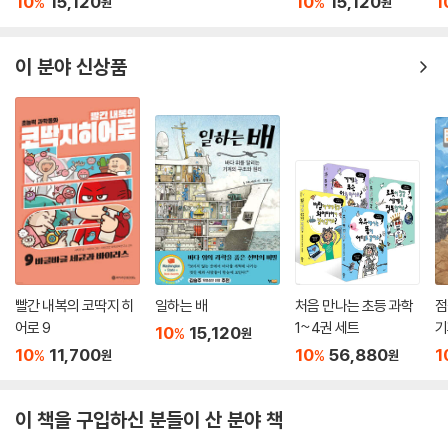
10
15,120
10
15,120
1
%
%
원
원
이 분야 신상품
빨간 내복의 코딱지 히
일하는 배
처음 만나는 초등 과학
점
어로 9
1~4권 세트
기
10
15,120
%
원
10
11,700
10
56,880
1
%
%
원
원
이 책을 구입하신 분들이 산 분야 책