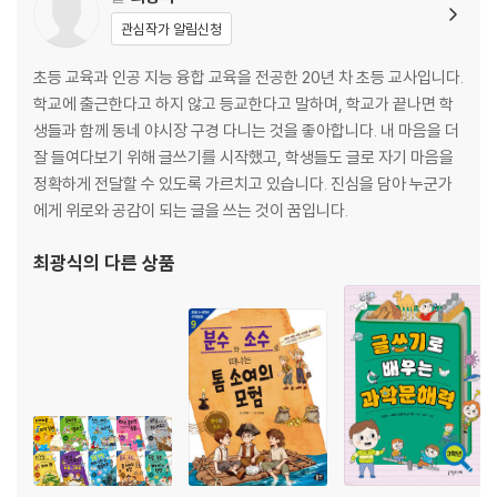
예상을 해요_ 누구를 위한 그릇일까?
관심작가 알림신청
그것이 궁금해_ 예상이 중요한 이유
초등 교육과 인공 지능 융합 교육을 전공한 20년 차 초등 교사입니다.
선생님과 과학 읽기_ 다윈의 예상
학교에 출근한다고 하지 않고 등교한다고 말하며, 학교가 끝나면 학
더 알아볼까?_ 종이비행기 날리기
생들과 함께 동네 야시장 구경 다니는 것을 좋아합니다. 내 마음을 더
잘 들여다보기 위해 글쓰기를 시작했고, 학생들도 글로 자기 마음을
추리를 해요_ 거짓말쟁이 자라
정확하게 전달할 수 있도록 가르치고 있습니다. 진심을 담아 누군가
에게 위로와 공감이 되는 글을 쓰는 것이 꿈입니다.
그것이 궁금해_ 관찰과 추리는 짝꿍
선생님과 과학 읽기_ 바닷물고기가 민물에서 오래 살지 못하는 이유
최광식
의 다른 상품
더 알아볼까?_ 삼투압을 이용한 달걀 분수 만들기
측정을 해요_ 누가누가 더 클까?
그것이 궁금해_ 측정에 필요한 도구는 뭘까?
선생님과 과학 읽기_ 신체를 활용한 측정
더 알아볼까?_ 손가락으로 길이 재기