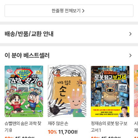
한줄평 전체보기
배송/반품/교환 안내
이 분야 베스트셀러
슈뻘맨의 숨은 과학 찾
재주 많은 손
정재승의 로봇 탐구 보
시
기 8
고서 1
제
10
11,700
%
원