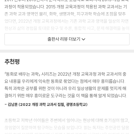
딱 맞는 꽃의 꿀만 먹게 될 거예요.
과정이 적용되었습니다. 2015 개정 교육과정이 적용된 과학 교과서는 기
존 과학 교과 영역인 물리, 화학, 생명과학, 지구과학 학습에 초점을 맞추
예상을 해요_ 누구를 위한 그릇일까?
었다면, 2022년 개정 교육과정에서는 기존 과학 교과 영역을 일상의 자연
현상과 삶의 경험을 토대로 탐구 및 추론, 통합적 사고, 문제 해결력을 높이
달꿈이는 여우와 두루미의 싸움 때문에 벌어진 재판장에 가게 되었어요.
는 데 목표를 두고 있습니다. 더불어 이전 과학 교과서에서 다루지 않았던
출판사 리뷰 더보기
서로의 집에 초대해 놓고, 자신들 기준에만 맞는 그릇을 대접하여 싸움이
기후 변화, 감염병, 과학과 나의 진로 등을 연계하여 학습하도록 했습니다.
난 거예요. 달꿈이는 여우와 두루미 모두가 사용할 수 있는 맞춤 그릇을 만
들겠다고 자신만만하게 대답했어요. 하지만 처음 만든 그릇은 크기가 크고
그런데 안타깝게도 새롭게 바뀐 과학 교과에서는 과학적 사고에 관한 내용
추천평
무거워 실패하지요. 하지만 사용하는 사람의 의도에 맞게 다시 제작합니
이 줄었습니다. 이에 「동화로 배우는 과학」 시리즈는 새롭게 바뀐 과학 교
다. 그릇이 만들어지기 전에 어떤 형태가 적당한지 예상을 한다면, 분명 멋
육과정에 맞춘 내용을 다루면서도 아이들이 과학적 사고를 할 수 있도록
「동화로 배우는 과학」 시리즈는 2022년 개정 교육과정 과학 교과서의 중
진 그릇을 만들어 낼 수 있을 거예요. 솜씨 좋기로 유명한 뚝딱 할머니와 달
구성했습니다. 특히 동화 속 주인공이 친구들과 함께 관찰, 실험, 조사, 토
요 내용을 우리에게 익숙한 동화로 묶었다는 점에서 매우 흥미롭습니다.
꿈이가 만든 그릇은 과연 어떤 모양이었을까요?
론 등을 통해 증거를 수집하고 해석하여 새로운 과학 지식을 얻는 과정을
특히 과학은 공부를 위한 것이 아니라 우리 일상생활의 문제를 멋지게 해
통해 과학 탐구 능력과 태도를 기를 수 있게 했습니다. 지금부터 동화 속 주
결하기 위한 매우 흥미로운 도구라는 것을 이 책을 통해 알게 되었습니다.
추리를 해요_ 거짓말쟁이 자라
인공들과 함께 신나는 모험을 통해 과학을 재미나게 배워 보세요!
- 김남훈 (2022 개정 과학 교과서 집필, 광명초등학교)
토끼가 된 달꿈이는 자라의 초대를 받아 용궁으로 가게 된 깡총이를 만났
■ 재미난 전래 동화와 명작 동화를 읽으며, 기초 과학 개념도 배워요!
어요. 그런데 달꿈이는 기뻐하는 깡총이가 걱정되었어요. 땅 위에 사는 토
초등학교 저학년 아이들은 주변에서 일어나는 현상에 대해 호기심이 많고,
끼가 물속에서 살 수 있다는 게 말이 안 되니까요. 깡총이를 데리고 가려는
끊임없이 질문하며 탐구하는 모습을 보입니다. 읽는 독자는 주인공인 달꿈
달꿈이는 ‘동화 나라 요정들’로부터 초대장을 받습니다. 밤 12시, 손뼉을 두
자라는 민물 수조에서도 살 수 있는 고등어를 보여 주며, 용궁의 신비함을