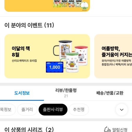
이 분야의 이벤트
11
리뷰/한줄평
도서정보
배송/반품/교환
21
목정보
줄거리
출판사 리뷰
추천평
이 상품의 시리즈
2
알림신청