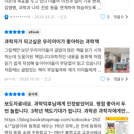
이는데 목표를 두고 있다.더불어 이전과 달리 기후 변화,
참으로 재밌고 멋지다는 것을 알게 될 거예요. 지금부터 달꿈이와 함께 신
감염병, 과학과 나의 진로 등을 연계하여 학습하도록 하
나는 모험을 떠나 볼까요?
였는데 안타깝게도 과학적 사고에 관한 내용은 줄어들었
m*******6
2025.03.21.
신고
2
댓글
0
다.새로운 2022 교육과정에 맞춘 내용을 다루면서도 아
_ 최광식, 서재희, 김명현
이가 과학적 사고도 할 수 있는 방법달꿈이와 동
eBook
과학자가 되고싶은 우리아이가 좋아하는 과학책
그림책만 보던 우리아이들이 글밥이 많은 책을 읽기 시작
하는데 도움이된 책입니다과학적인 내용을 동화책 처럼
읽기 쉽게 작성해 놓아아이들이 부담없이 읽고 있습니다
처음에는 글밥있는 책이 부담될까봐 제가 아이들에게 읽
어 주었고 지금은 아이들 스스로 읽고 있습니다초등학교
a***0
2025.10.10.
신고
0
댓글
0
저학년 학생이 정말 좋아할만 하네요
종이책
보도자료네요. 과학덕후님에게 인정받았어요. 평점 좋아서 두
번 놀랍니다. 3학년 책도기대가 됩니다. 과학은 과학자에게만
필요한 것이 아니라 이 세상을 살아가는 모든 사람에게 필요해
https://blog.bookshopmap.com/scibooks-250
요
4/『달꿈이와 동화로 배우는 1학년 과학』은 전래 동화와
명작 동화 속에 초등학교 1~2학년 통합교과 교과서에서