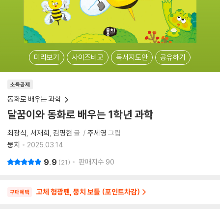
미리보기
사이즈비교
독서지도안
공유하기
소득공제
동화로 배우는 과학
달꿈이와 동화로 배우는 1학년 과학
최광식
서재희
김명현
글
주세영
그림
뭉치
2025.03.14.
9.9
판매지수
90
21
고체 형광펜, 뭉치 보틀 (포인트차감)
구매혜택