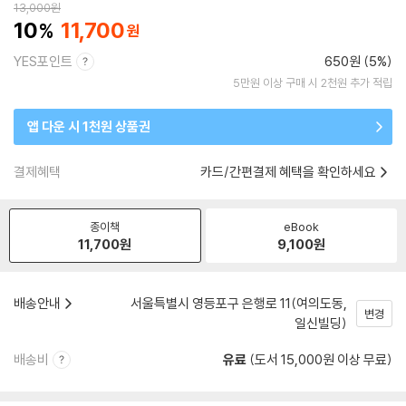
13,000
원
10
11,700
YES포인트
650원 (5%)
5만원 이상 구매 시 2천원 추가 적립
앱 다운 시 1천원 상품권
결제혜택
카드/간편결제 혜택을 확인하세요
종이책
eBook
11,700
원
9,100
원
배송안내
서울특별시 영등포구 은행로 11(여의도동,
변경
일신빌딩)
배송비
유료
(도서 15,000원 이상 무료)