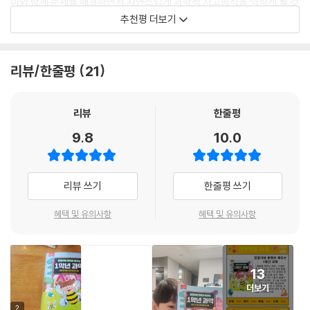
이와 함께 문제를 해결하면서 자연스럽게 과학적 사고방식을 익히게 될 것
번 치고 옷장을 통해 동화 나라에 가게 된 달꿈이는 그곳에서 다양한 문제
알립니다. 깡총이가 용궁으로 가기 직전, 수조를 다시 확인한 달꿈이는 고
입니다.
추천평 더보기
상황에 놓이게 되고, 하나하나 문제를 해결해 나가면서 과학적 탐구 능력
등어의 줄무늬가 예전과 다르다는 것을 확인해요. 그리고 자라가 거짓말을
을 키워 갑니다. 헨젤과 그레텔을 도우면서 관찰을 배우고, 자라에게 잡혀
- 김보연 (문시초등학교)
하고 있음을 멋지게 추리하죠.
갈 뻔한 토끼를 추리로 구해 줍니다. 황금 나비가 낸 문제를 풀어 꿀벌 마야
리뷰/한줄평
21
에게 해독제를 구해 주기도 하고요. 이뿐만이 아닙니다. 예상을 통해 여우
상상력을 자극하는 이야기는 과학의 재미와 쓸모를 알게 합니다. 책을 읽
측정을 해요_ 누가누가 더 클까?
와 두루미 모두가 만족하는 그릇을 만들어 싸움을 멈추게 하고, 청개구리
다 보면 어느새 과학이 친구처럼 친근하게 느껴질 거예요. 이 책을 통해 일
왕눈이에게 측정하는 법을 알려 주어 마을 지도를 만들 수 있도록 돕습니
상생활 속에 숨어 있는 과학을 만나 보세요.
리뷰
한줄평
개구리가 된 달꿈이가 연못가에서 청개구리 왕눈이를 만났어요. 왕눈이는
다. 동물 올림픽에서는 지금까지 배운 기초 탐구 과정을 모두 활용해 과학
- 조선미 (수원 수일고등학교)
길에서 만난 황소의 크기에 깜짝 놀랐지요. 집에 온 왕눈이는 아빠 개구리
9.8
10.0
적인 생각을 다른 사람도 알기 쉽게 설명하는 방법을 익힙니다.
에게 황소의 크기를 설명하지만 정확하지 않아요. 이때 곁에 있던 달꿈이
가 나서서 나무에 올라가는 방식으로 높이 재는 방법을 알려 주고, 팔짝팔
2022 개정 교육과정에서 초등 과학의 목표는 과학적 탐구를 통해 주변의
■ 1학년 눈높이에 맞는 정보 페이지로 과학을 쉽게 배워요!
짝 뛰게 만들어 길이의 개념을 알려 줘요. 덕분에 왕눈이는 측정의 개념을
현상을 이해하는 동시에 여러 문제를 과학적이면서도 창의적으로 해결하
리뷰 쓰기
한줄평 쓰기
익혀요.
는 데 있습니다. 이 책은 문제 상황에 놓인 등장인물과 함께 그 경험을 할
각 동화가 끝날 때마다 주요 학습 내용을 정리하는 코너를 따로 마련하여
혜택 및 유의사항
혜택 및 유의사항
수 있습니다. 우리 아이들이 이 책을 읽으며 과학을 이용해 문제를 해결하
다시 한번 복습할 수 있게 구성했습니다. 「그것이 궁금해」에서는 기본 개념
의사소통을 해요_ 동물 올림픽
는 방법을 배우는 것은 물론 과학을 사랑하는 마음을 가지고 성장하길 바
을 익히고, 「선생님과 과학 읽기」에서는 심화 학습 또는 과학자의 일화 등
랍니다.
을 다루어 다양한 과학 정보를 접할 수 있게 했습니다. 각 정보는 단순 정보
동물 올림픽을 관람하게 된 달꿈이는 뭔가 이상한 걸 발견해요. 코끼리도
전달 수준에 머물지 않고, 기본 과학 원리와 개념을 쉽게 이해할 수 있도록
- 양혜연 (목감초등학교)
13
들지 못한 나무 역기를 수달이 물속에서 번쩍 들었거든요. 모두 놀란 그때
높은 퀄리티의 사진과 일러스트를 통해 한눈에 볼 수 있도록 꾸몄습니다.
더보기
수달이 돌 역기는 들지 못하는 걸 보지요. 이때 달꿈이가 나서서, 지금까지
우리가 세상을 바라보고 이해하는데 눈을 뜨게 도와주는 ‘과학’과 우리가
2