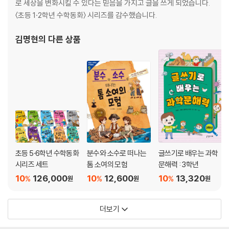
로 세상을 변화시킬 수 있다는 믿음을 가지고 글을 쓰게 되었습니다.
〈초등 1·2학년 수학동화〉 시리즈를 감수했습니다.
김명현
의 다른 상품
초등 5·6학년 수학동화
분수와 소수로 떠나는
글쓰기로 배우는 과학
시리즈 세트
톰 소여의 모험
문해력 : 3학년
10
126,000
10
12,600
10
13,320
%
%
%
원
원
원
더보기