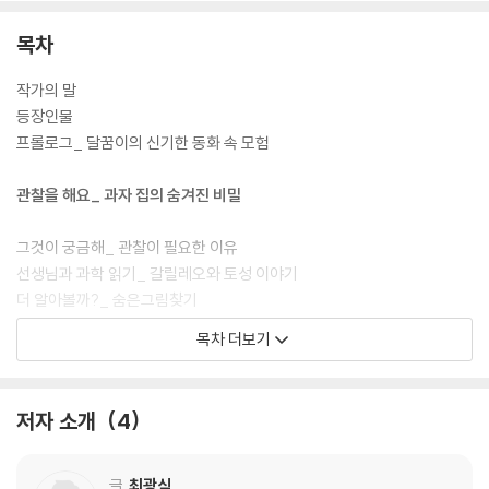
목차
작가의 말
등장인물
프롤로그_ 달꿈이의 신기한 동화 속 모험
관찰을 해요_ 과자 집의 숨겨진 비밀
그것이 궁금해_ 관찰이 필요한 이유
선생님과 과학 읽기_ 갈릴레오와 토성 이야기
더 알아볼까?_ 숨은그림찾기
목차 더보기
분류를 해요_ 꿀벌 마야를 구하라
그것이 궁금해_ 분류는 어떻게 할까?
저자 소개
4
선생님과 과학 읽기_ 맛을 어떻게 구분할까?
더 알아볼까?_ 곤충과 거미의 차이
글
최광식