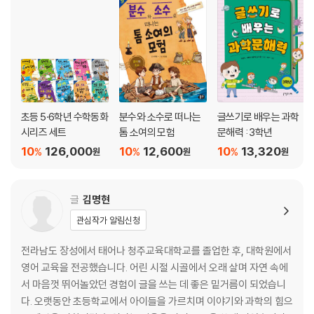
초등 5·6학년 수학동화
분수와 소수로 떠나는
글쓰기로 배우는 과학
시리즈 세트
톰 소여의 모험
문해력 : 3학년
10
126,000
10
12,600
10
13,320
%
%
%
원
원
원
글
김명현
관심작가 알림신청
전라남도 장성에서 태어나 청주교육대학교를 졸업한 후, 대학원에서
영어 교육을 전공했습니다. 어린 시절 시골에서 오래 살며 자연 속에
서 마음껏 뛰어놀았던 경험이 글을 쓰는 데 좋은 밑거름이 되었습니
다. 오랫동안 초등학교에서 아이들을 가르치며 이야기와 과학의 힘으