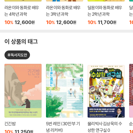
라온이와 동화로 배우
라온이와 동화로 배우
달꿈이와 동화로 배우
달
는 4학년 과학
는 3학년 과학
는 2학년 과학
는
10
12,600
10
12,600
10
11,700
1
%
%
%
원
원
원
이 상품의 태그
#독서지도안
긴긴밤
5번 레인 (30만 부 기
물리박사 김상욱의 수
순
념 리커버)
상한 연구실 0
10
11,250
1
%
원