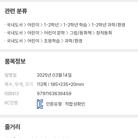
관련 분류
국내도서
어린이
1-2학년
1-2학년 학습
1-2학년 과학/환경
국내도서
어린이
어린이 문학
그림/동화책
창작동화
국내도서
어린이
초등학습
과학/환경
품목정보
발행일
2025년 03월 14일
쪽수, 무게, 크기
112쪽 | 185*235*20mm
ISBN13
9791163639459
KC인증
인증유형 : 적합성확인
줄거리