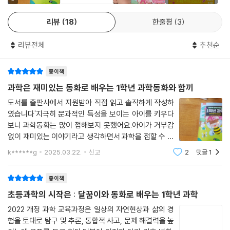
배운 모든 과학 지식을 총동원하여 역기 우승자를 가려냅니다. 과연 누가
■ 간단한 실험으로 과학 원리를 이해해요!
세상을 살아가는 지혜를 배울 수 있게 도와주는 ‘동화’가 만났습니다. 흥미
우승을 차지했을까요?
리뷰
18
한줄평
3
진진한 이야기를 따라가다 보면 과학은 어렵고 재미없는 것이 아니라 우리
「더 알아볼까?」 코너에서는 과학 원리를 이해하는 실험을 중심으로 구성
주변의 문제를 해결하기 위한 멋진 도구라는 것을 알게 될 것입니다. 주인
했습니다. 숨은그림찾기로 관찰 훈련을 하고, 종이비행기를 여러 방법으로
리뷰전체
추천순
공 달꿈이와 함께 위기에 빠진 동화 나라를 구하기 위한 모험을 하며 과학
접어 보면서 예상 활동을 해 볼 수 있습니다. 달걀 분수 실험을 통해 삼투압
적 탐구 방법도 배워 보세요.
현상이 실제로 어떻게 이루어지는지도 확인할 수 있습니다. 간단한 놀이나
종이책
- 이민성 (수원 산남초등학교)
실험을 통해 해당 과학 원리를 쉽고 재밌게 이해해 보세요.
과학은 재미있는 동화로 배우는 1학년 과학동화와 함끼
이 책은 아이들이 동화 속 등장인물과 함께 여러 문제를 해결하며 관찰, 분
도서를 출판사에서 지원받아 직접 읽고 솔직하게 작성하
■ 작가의 말
였습니다'지극히 문과적인 특성을 보이는 아이를 키우다
류, 예상, 추리, 측정, 의사소통 등의 기초 탐구 능력을 자연스럽게 익힐 수
보니 과학동화는 많이 접해보지 못했어요.아이가 거부감
있도록 했습니다. 창의력과 문제 해결 능력이 중요한 요즘 시대에, 딱 맞는
과학은 과학자에게만 필요한 것이 아니라 이 세상을 살아가는 모든 사람에
없이 재미있는 이야기라고 생각하면서 과학을 접할 수 있
책이라는 생각이 듭니다. 이 책을 통해 아이들이 스스로 탐구하고 문제에
게 필요해요. 그런데 안타깝게도 새롭게 바뀐 과학 교과에서는 과학적 사
는 책은 없을까 고민하던 차에 만나게 된 뭉치출판사의 ＜
도전하며 새로운 세상을 발견하길 바랍니다.
k******g
2025.03.22.
신고
2
댓글
1
고에 관한 내용이 줄어들었어요. 그래서 초등학교 과학 교육에 관심이 많
달꿈이와 동화로 배우는 1학년 과학＞책은 저희 아이에게
- 조윤섭 (수원 상촌초등학교)
은 교사 세 명이 똘똘 뭉쳐 또 하나의 특별한 과학 교과서를 쓰기로 마음먹
딱이네요.귀여운 꿀벌이 손짓하는 책표지에서
종이책
었어요.
초등과학의 시작은 : 달꿈이와 동화로 배우는 1학년 과학
우리는 주인공 달꿈이를 통해 동화 나라 속 여러 등장인물을 만나고, 그 과
2022 개정 과학 교육과정은 일상의 자연현상과 삶의 경
정에서 서로 협력하며 과학적 사고를 이용해 문제를 해결해 나가도록 이야
험을 토대로 탐구 및 추론, 통합적 사고, 문제 해결력을 높
기를 풀어냈어요. 이 책을 여러 번 읽다 보면, 과학은 어려운 것이 아니라