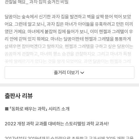
관찰을 해요_ 과자 집의 숨겨진 비밀
달꿈이는 숲속에서 신기한 과자 집을 발견하고 벽을 살짝 뜯어 먹어 보았
어요. 그런데 알고 보니, 과자 집은 마녀가 아이들을 유혹하려고 만든 미끼
였던 거예요. 마녀에게 붙잡혀 집에 들어가 보니, 이미 헨젤과 그레텔이 우
리 안에 갇혀 있지 뭐예요. 마녀는 달꿈이한테 헨젤과 그레텔을 통통하게
살찌우면 잡아먹겠다고 말하지요. 헨젤과 그레텔을 구하고 싶은 달꿈이는
꼼꼼하게 관찰하고, 마녀의 평소 습관을 관찰하지요. 그리고 마녀가 특정
꽃에 알레르기가 있다는 것을 알게 되었어요. 과연 달꿈이는 헨젤과 그레
텔을 구할 수 있을까요?
줄거리 더보기
분류를 해요_ 꿀벌 마야를 구하라
출판사 리뷰
꿀벌이 된 달꿈이는 일벌 마야와 함께 맛있는 꿀을 찾아 벌집 밖으로 나왔
어요. 마야는 노란색을 좋아한다며, 아무 노란색 꽃에 얼굴을 파묻고 달콤
■ 「동화로 배우는 과학」 시리즈 소개
한 꿀을 쭉쭉 빨아들였어요. 그런데 이걸 어쩌지요? 그만 독이 든 꿀을 먹
고 마야는 쓰러지고 말았어요. 해독제를 찾아 황금 나비 동굴로 간 달꿈이
2022 개정 과학 교과를 대비하는 스토리텔링 과학 교과서!
는 곤충과 곤충이 아닌 동물의 분류 기준을 정확하게 말해 무사히 해독제
를 구할 수 있었어요. 이제 마야도 제대된 된 분류 기준을 익혀서 자신에게
2017년부터 2019년까지 순차적으로 초등학교 교과서에 2015 개정 교육