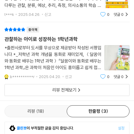
다루는 관찰, 분류, 예상, 추리, 측정, 의사소통의 학습 내
용을 담았습니다
t***k
2025.04.26.
신고
0
댓글
0
종이책
관찰하는 아이로 성장하는 1학년과학
*출판사로부터 도서를 무상으로 제공받아 작성된 서평입
니다.*_저학년 과학 개념을 동화로 재미있게, ＜달꿈이
와 동화로 배우는 1학년 과학＞ 『달꿈이와 동화로 배우는
1학년 과학』은 과학이 처음인 아이도 흥미롭고 쉽게 접근
할 수 있도록 돕는 과학 동화책이에요.2022 개정 과학 교
b**********r
2025.04.20.
신고
0
댓글
0
과에 맞춰 구성되어 있어, 학교 수업과 자연스럽게 연결되
겠더라구요! 과학이라고 하면 어렵고 복잡하
리뷰 전체보기
리뷰
18
한줄평
3
클린봇
이 부적절한 글을 감지 중입니다.
설정