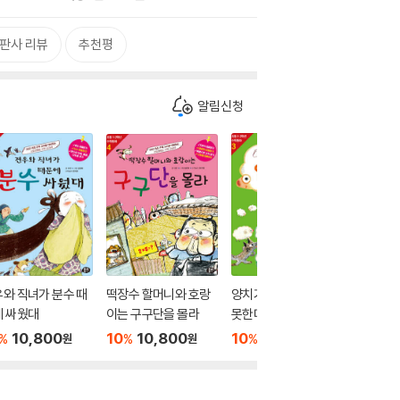
판사 리뷰
추천평
알림신청
와 직녀가 분수 때
떡장수 할머니와 호랑
양치기 소년은 연산을
헨젤과 
에 싸웠대
이는 구구단을 몰라
못한대
이 너무
10,800
10
10,800
10
10,800
10
1
%
%
%
%
원
원
원