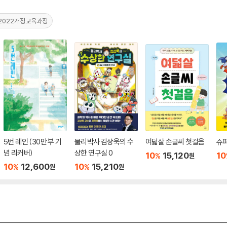
2022개정교육과정
5번 레인 (30만 부 기
물리박사 김상욱의 수
여덟살 손글씨 첫걸음
슈퍼
념 리커버)
상한 연구실 0
10
15,120
10
%
원
10
12,600
10
15,210
%
%
원
원