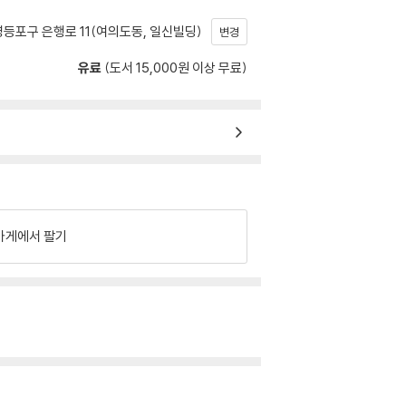
등포구 은행로 11(여의도동, 일신빌딩)
변경
유료
(도서 15,000원 이상 무료)
가게에서 팔기