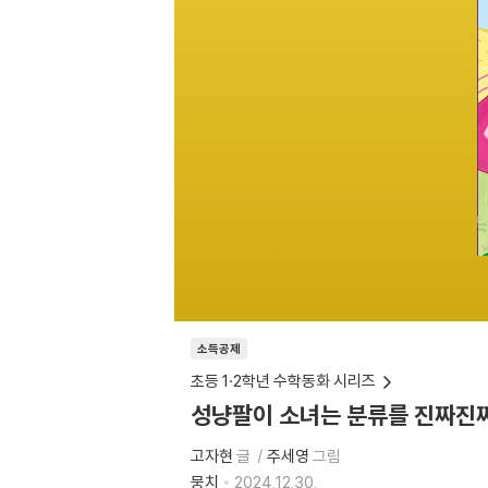
소득공제
초등 1·2학년 수학동화 시리즈
성냥팔이 소녀는 분류를 진짜진
고자현
글
주세영
그림
뭉치
2024.12.30.