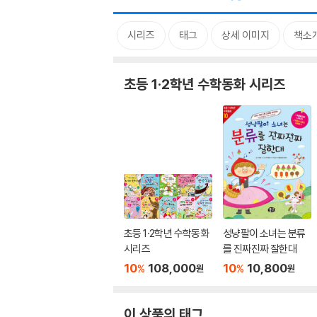
시리즈
태그
상세 이미지
책소
초등 1·2학년 수학동화 시리즈
초등 1·2학년 수학동화
성냥팔이 소녀는 분류
시리즈
를 진짜진짜 잘한대
10
108,000
10
10,800
%
%
원
원
이 상품의 태그