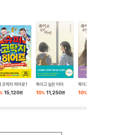
 코딱지 히어로 1
죽이고 싶은 아이
죽이고 싶은 아이 2
페인트
15,120
10
11,250
10
12,600
10
1
%
%
%
%
원
원
원