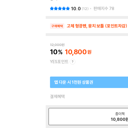
10.0
판매지수
78
12
고체 형광펜, 뭉치 보틀 (포인트차감)
구매혜택
12,000
원
10
10,800
YES포인트
앱 다운 시 1천원 상품권
결제혜택
종이책
10,800