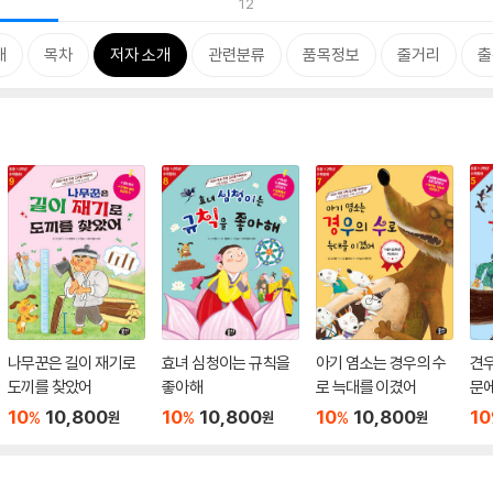
12
개
목차
저자 소개
관련분류
품목정보
줄거리
출
나무꾼은 길이 재기로
효녀 심청이는 규칙을
아기 염소는 경우의 수
견우
도끼를 찾았어
좋아해
로 늑대를 이겼어
문
10
10,800
10
10,800
10
10,800
10
%
%
%
원
원
원