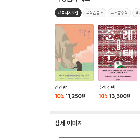
#독서지도안
#학습동화
#초등수학
#
긴긴밤
순례 주택
10
11,250
10
13,500
%
%
원
원
상세 이미지