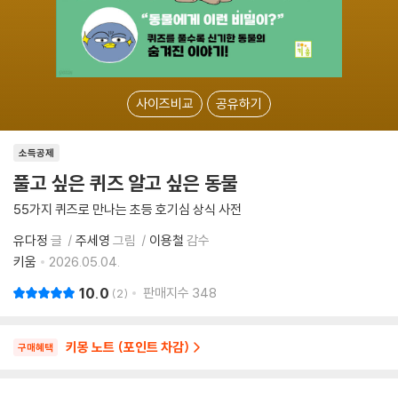
사이즈비교
공유하기
소득공제
풀고 싶은 퀴즈 알고 싶은 동물
55가지 퀴즈로 만나는 초등 호기심 상식 사전
유다정
글
주세영
그림
이용철
감수
키움
2026.05.04.
10.0
판매지수
348
2
키몽 노트 (포인트 차감)
구매혜택