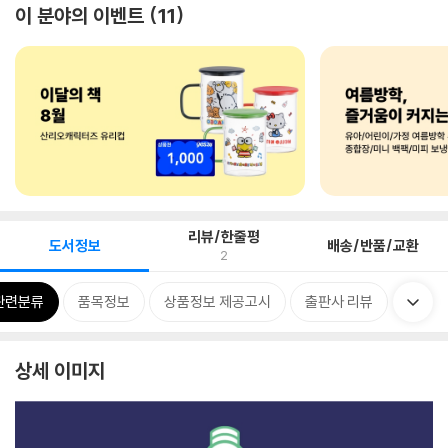
이 분야의 이벤트
11
리뷰/한줄평
도서정보
배송/반품/교환
2
관련분류
품목정보
상품정보 제공고시
출판사 리뷰
상세 이미지