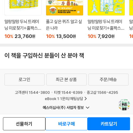
말랑말랑 두뇌 트레이
풀고 싶은 퀴즈 알고 싶
말랑말랑 두뇌 트레이
말
닝 미로찾기+홀짝스도
은 나라
닝 미로찾기+홀짝스도
닝
쿠 1~3 세트
쿠2 중급
쿠
10
23,760
10
13,500
10
7,920
1
%
%
%
원
원
원
이 책을 구입하신 분들이 산 분야 책
로그인
최근 본 상품
주문/배송
고객센터 1544-3800
티켓 1544-6399
중고샵 1566-4295
eBook 1:1문의/채팅상담
예스이십사(주) 사업자 정보
이용약관
개인정보처리방침
청소년보호정책
PC버전
회사소개
거래처관계자께
선물하기
바로구매
카트담기
도서홍보
광고