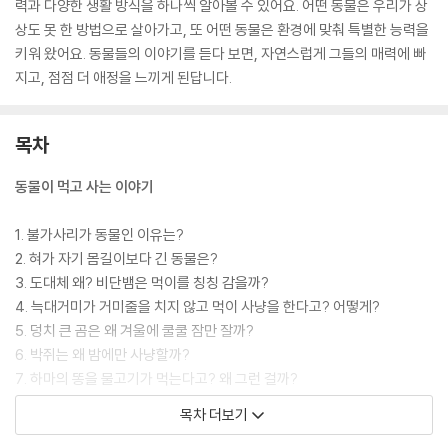
력과 다양한 생활 방식을 하나씩 알아볼 수 있어요. 어떤 동물은 우리가 상
상도 못 한 방법으로 살아가고, 또 어떤 동물은 환경에 맞춰 특별한 능력을
키워 왔어요. 동물들의 이야기를 듣다 보면, 자연스럽게 그들의 매력에 빠
지고, 점점 더 애정을 느끼게 된답니다.
목차
동물이 먹고 사는 이야기
1. 불가사리가 동물인 이유는?
2. 혀가 자기 몸길이보다 긴 동물은?
3. 도대체 왜? 비단뱀은 먹이를 칭칭 감을까?
4. 늑대거미가 거미줄을 치지 않고 먹이 사냥을 한다고? 어떻게?
5. 덩치 큰 곰은 왜 겨울에 쿨쿨 잠만 잘까?
6. 박쥐는 왜 밤에만 사냥할까?
7. 하마의 똥을 물고기가 먹는다고? 왜 그런 걸까?
8. 우웩! 해파리는 입으로 똥 싼다고? 왜?
목차 더보기
9. 딱총새우가 먹이를 잡는 방법은?