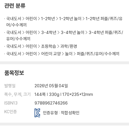
관련 분류
국내도서
어린이
1-2학년
1-2학년 놀이
1-2학년 퍼즐/퀴즈/유
머/수수께끼
국내도서
어린이
3-4학년
3-4학년 놀이
3-4학년 퍼즐/퀴즈/
유머/수수께끼
국내도서
어린이
초등학습
과학/환경
국내도서
어린이
어린이 교양
놀이
퍼즐/퀴즈/유머/수수께끼
품목정보
발행일
2026년 05월 04일
쪽수, 무게, 크기
144쪽 | 330g | 170*235*12mm
ISBN13
9788962746266
KC인증
인증유형 : 적합성확인