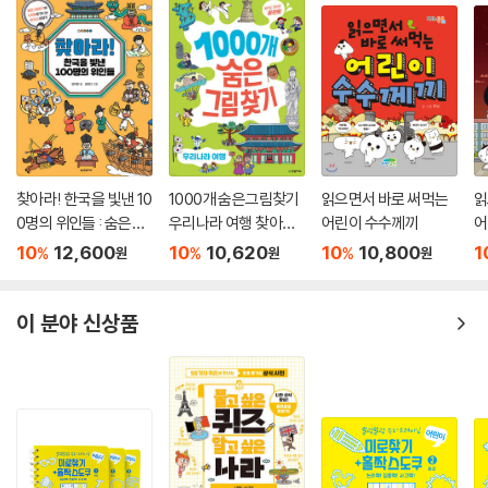
찾아라! 한국을 빛낸 10
1000개 숨은그림찾기
읽으면서 바로 써먹는
읽
0명의 위인들 : 숨은그
우리나라 여행 찾아도
어린이 수수께끼
어
림찾기와 노랫말로 만
찾아도 끝판왕
담
10
12,600
10
10,620
10
10,800
1
%
%
%
원
원
원
나는 한국사 이야기
이 분야 신상품