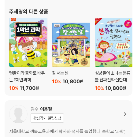
42. 지렁이는 비가 오면 왜 땅 위로 올라올까?
주세영
의 다른 상품
43. 땅속에 가장 오래 사는 매미는 도대체 몇 년이나 살까?
44. 돼지가 진흙 목욕을 즐기는 이유는?
동물의 번식과 소통 이야기
45. 서로 돕고 사는 흰동가리랑 말미잘의 관계를 뭐라고 할까?
46. 공작이 꽁지깃을 펼치고 춤을 추는 진짜 이유는?
47. 꿀벌이 동료에게 춤을 추며 알려 주는 것은?
48. 기러기는 왜 V자 모양으로 하늘을 날까?
달꿈이와 동화로 배우
장 서는 날
성냥팔이 소녀는 분류
49. 목도리도마뱀이 목의 주름을 쫙 펼치는 이유는?
는 1학년 과학
를 진짜진짜 잘한대
10
10,800
%
원
50. 여왕개미가 하는 일은?
10
11,700
10
10,800
%
%
원
원
51. 얌체처럼 다른 새의 둥지에 알을 몰래 낳고 가는 새는?
52. 모래 속에 알을 낳고 부화시키는 바다 동물은?
53. 황제펭귄은 알을 어디에 놓고 품을까?
감수
이용철
54. 암컷 해마는 알을 어디에 낳을까?
관심작가 알림신청
55. 완전탈바꿈이 뭐야?
서울대학교 생물교육과에서 학사와 석사를 졸업했다. 중학교 ‘과학’,