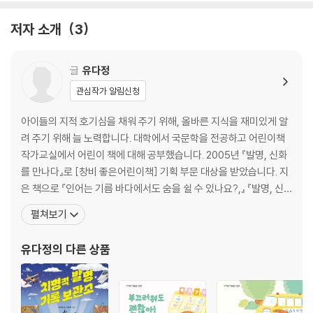
10. 불룩불룩 낙타 혹에 들어 있는 것은 뭘까?
11. 펭귄이 먹이를 잘 먹기 위해 발달한 것은?
저자 소개
3
12. 캥거루쥐는 어떻게 물을 한 번도 안 마시고 살 수 있을까?
13. 편식쟁이 판다의 주식은?
14. 개구리는 먹이를 먹을 때 왜 눈을 끔벅거릴까?
글
유다정
15. 무당벌레가 진딧물을 쫓아다닌다고? 왜?
관심작가 알림신청
16. 독수리는 왜 죽은 동물을 먹을까?
아이들의 지적 호기심을 채워 주기 위해, 올바른 지식을 재미있게 알
동물의 독특한 능력 이야기
려 주기 위해 늘 노력합니다. 대학에서 국문학을 전공하고 어린이책
작가교실에서 어린이 책에 대해 공부했습니다. 2005년 『발명, 신화
17. 눈에서 시뻘건 피를 뿜을 수 있는 동물은?
를 만나다』로 [창비 좋은어린이책] 기획 부문 대상을 받았습니다. 지
18. 메뚜기는 어디로 숨을 쉴까?
은 책으로 『인어는 기름 바다에서도 숨을 쉴 수 있나요?,』 『발명, 신
19. □□에 들어갈 말은?
화를 만나다』, 『곰돌이 공』, 『달 먹는 거인』, 『동에 번쩍』, 『꿈을 입히
펼쳐보기
20. 곤충계의 파일럿, 잠자리의 눈은 몇 개일까?
는 패션 디자이너』, 『터줏대감』, 『교양 있는 어린이를 위한 놀라운 미
21. 동물 올림픽을 열면 100미터 달리기 우승자는 누구?
생물의 역사』, 『까꿍! 누굴까?』, 『우리 세상의 기호들』, 『고래를 삼킨
유다정
의 다른 상품
22. 소금쟁이는 어떻게 물 위를 다닐까?
바다 쓰레기』, 『
23. 돌고래는 어떻게 잠을 잘까?
24. 도마뱀붙이는 어떻게 떨어지지 않고 벽을 올라갈까?
25. 고양이는 왜 높은 곳에서 떨어져도 다치지 않을까?