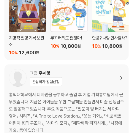
26. 사람처럼 도구를 사용하는 동물은 누구?
27. 날지는 못해도 튼튼한 다리로 빨리 달리는 새는?
28. 사람처럼 부지런히 농사지어 먹이를 구하는 개미는?
29. 곤충 중에 높이뛰기 챔피언은 누구일까?
30. 하늘다람쥐는 날개도 없으면서 어떻게 하늘을 날까?
치명적 발명 기록 보관
부끄러워도 괜찮아!
안녕? 나랑 인사할래?
31. 우유를 얻을 수 있는 소는?
소
10
10,800
10
10,800
32. 말은 어떻게 잠을 잘까?
%
%
원
원
10
12,600
%
33. 알을 낳는 오리너구리를 포유류라고 하는 이유는?
원
동물이 사는 환경 이야기
그림
주세영
34. 개구리처럼 물에서도 살고, 땅에서도 사는 동물을 뭐라고 할까?
관심작가 알림신청
35. 우거진 열대우림에 동물이 많은 이유는?
홍익대학교에서 디자인을 공부하고 졸업 후 기업 기획홍보팀에서 근
36. 계절에 따라 사는 곳을 옮겨 다니는 새를 뭐라고 할까?
무했습니다. 지금은 아이들을 위한 그림책을 만들면서 미술 선생님으
37. 눈보라 치는 북극에 살지 않는 동물은?
로 활동하고 있습니다. 주요 작품으로는 『말문이 빵 터지는 세 마디
38. 북극곰은 어떻게 맹렬한 추위를 견딜까?
영어』 시리즈, 『A Trip to Love Station』, 『웃는 기와』, 『삐뽀삐뽀
39. 사막여우가 북극여우보다 덩치가 작은 이유는 뭘까?
어린이 응급 구조대』, 『하마의 모자』, 『째깍째깍 피자시계』, 『시장에
40. 북극토끼는 왜 겨울이면 털색을 하얗게 바꿀까?
가요』 등이 있습니다.
41. 악어는 왜 입을 벌리고 햇볕을 쬘까?