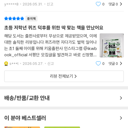
다루고 있어 자연스럽게 과학적 호기심을 키워 줍니다. 단
y*****8
2026.05.31.
신고
0
댓글
0
순히 정답을 알려주는 것이 아니라 "왜 그럴까?"를 이해
할 수 있도록 설명해 주어 아이가 더욱
종이책
초등 저학년 퀴즈 덕후를 위한 딱 맞는 책을 만났어요
해당 도서는 출판사로부터 무상으로 제공받았으며, 이에
대한 솔직한 리뷰입니다.퀴즈라면 자다가도 벌떡 일어나
는 초1 둘째 아이를 위해 키움출판사 인스타그램 @ikwb
ook_official 서평단 모집글을 발견하고 바로 신청했어
요. 역시나 공부 시간까지 양보하면서 한 권을 그 자리에
s***t
2026.05.27.
신고
0
댓글
0
서 다 읽어버리더군요.재미있는 만화 설정과 4지선다형
힌트 덕분에 쫄깃함과 재미가 동시에 올라가서 시간
리뷰 전체보기
배송/반품/교환 안내
이 분야 베스트셀러