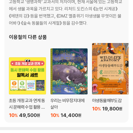
고등학교 ‘생명과학’ 교과서의 저자이며, 현재 서울에 있는 고등학교
에서 생물 과목을 가르치고 있다. 리처드 도킨스의 《눈먼 시계공》
《에덴의 강》 등을 번역했고, 《DMZ 멸종위기 야생생물 무엇이든 물
어봐!》 《숲속 동물들의 사계절》 등을 감수했다.
이용철
의 다른 상품
초등 개정 교과 연계 동
우리는 비무장지대에
야생동물해부도감
시 문해력 수업 활용 필
살아
10
19,800
%
원
독서 세트
10
49,500
10
14,400
%
%
원
원