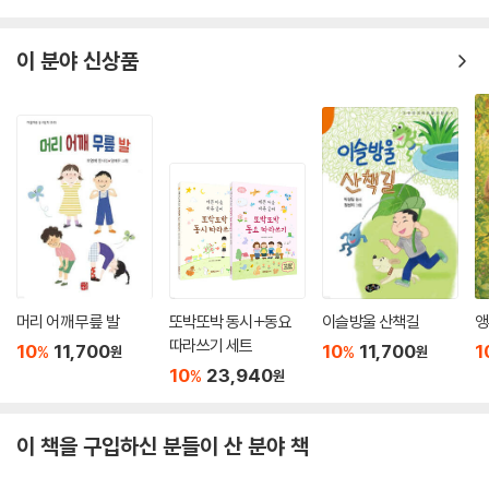
씽씽 찬바람이 좋아
이 분야 신상품
펄펄 하얀 눈이 좋아
해마다 찾아오는 겨울 손님
추운 겨울 잘 지내고
산수유꽃 노랗게 번지면
두 날개 쫙쫙 펼쳐 떠나간다.
아쉬움 때문일까?
겨울의 흔적을 가지고 가고 싶은 걸까?
머리 어깨 무릎 발
또박또박 동시+동요
이슬방울 산책길
앵
꼬리에 녹지 않는
따라쓰기 세트
하얀 눈 자국 남겼다.
10
11,700
10
11,700
1
%
%
원
원
10
23,940
%
원
-“겨울 손님 ｜ 흰꼬리수리” 중에서
이 책을 구입하신 분들이 산 분야 책
보전 조치 현황 표기로 되새기는
종 다양성의 소중함