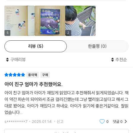
수원청개구리 등, 있는 그대로의 자연 속에서 발견한 작가의 상상력과 위
트가 돋보인다.
방송국에서 연락이 왔어요.
5
2
가파른 바위에서 왔다 갔다
리뷰
5
한줄평
0
바위 타는 선수라면서
꼭 한번 방송에 나왔으면 좋겠다나요.
구매리뷰
추천순
비무장지대에서는
종이책
구매
아무도 없으니
하얀 눈이 쌓인 길로 내려와
아이 친구 엄마가 추천했어요.
우리 세상이다, 하고
아이 친구 엄마가 아이가 재밌게 읽었다고 추천해줘서 읽게되었습니다. 책
뒹굴 누워 쉬기도 하고
이 약간 파손이 되어와서 조금 걸리긴헀는데 그냥 빨리읽고싶다고 해서 그
또 걷기도 하는데 사람들은 잘 모르네요.
대로 봤어요. 아이가 재밌다고 하네요. 아이가 읽기에 좋은거같아요. 잘읽
었습니다...
(중략)
s*********7
2025.01.14.
신고
0
댓글
0