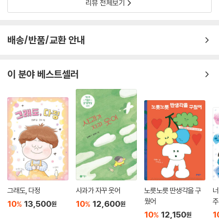
아파트가 점점 높아져
리뷰 전체보기
하늘을 뚫어 구멍이라도 나면
별이 와르르 떨어지거나
비 주머니가 툭, 터지면 어쩌려는지
배송/반품/교환 안내
걱정이네요, 걱정
그럼 방송 출연 좀 생각해 볼게요.
이 분야 베스트셀러
-“방송 출연 ｜ 산양” 중에서
책 전체에 등장하는 생물은 총 50여 종에 달한다. 그중에는 삵, 수달처럼
비교적 익숙한 것들도 있지만 참배암차즈기나 호사비오리처럼 낯선 생물
까지 두루 다루었다. 다채로운 생물들이 화자로서 독자들에게 직접 말을
건네고 있어 독자들은 평소에는 만나기 힘든 생물들의 이야기를 친근한 거
리에서 감상할 수 있다. 더불어 생물의 생김새, 서식지 등 생태적 정보까지
함축하고 있어 시를 감상하기만 해도 관련 지식을 자연스럽게 습득할 수
있다.
그래도, 다정
사과가 자꾸 웃어
노릇노릇 딴생각을 구
너
웠어
주
10
13,500
10
12,600
%
%
원
원
(전략)
10
12,150
1
%
원