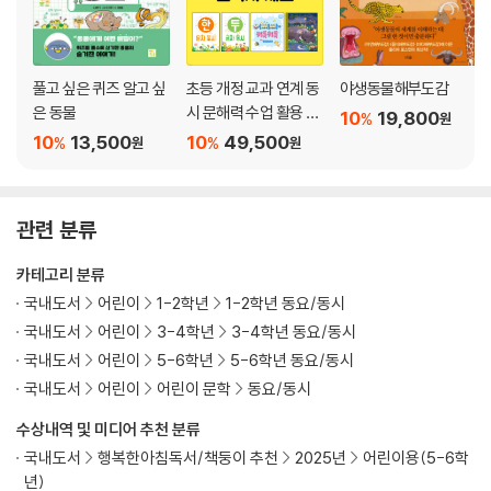
풀고 싶은 퀴즈 알고 싶
초등 개정 교과 연계 동
야생동물해부도감
은 동물
시 문해력 수업 활용 필
10
19,800
%
원
독서 세트
10
13,500
10
49,500
%
%
원
원
관련 분류
카테고리 분류
국내도서
어린이
1-2학년
1-2학년 동요/동시
국내도서
어린이
3-4학년
3-4학년 동요/동시
국내도서
어린이
5-6학년
5-6학년 동요/동시
국내도서
어린이
어린이 문학
동요/동시
수상내역 및 미디어 추천 분류
국내도서
행복한아침독서/책둥이 추천
2025년
어린이용(5-6학
년)