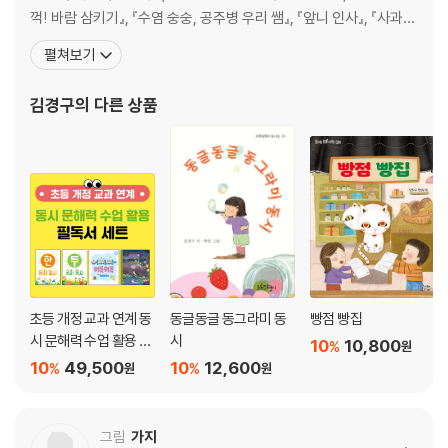
움직이는 솜사탕 ｜ 백로
꺽! 바람 삼키기』, 『수염 숭숭, 공주병 우리 쌤』, 『앞니 인사』, 『사과껍
같은 것 맞아? ｜ 삵
질처럼 길게 길게』, 청소년 시집 『옆에 있어 줘서 고마워』, 『풋풋한 우
펼쳐보기
꽃파도 ｜ 분홍바늘꽃
리들의 시간들』, 시집 『우리 서로 헤어진 지금이 오히려 사랑일 거
마지막 꽃봉오리 ｜ 딱새
야』, 『눈 크게 뜨고 나를 봐 내 안의 네가 보이나』, 『가슴으로 부르는
김경구
의 다른 상품
소문내기 ｜ 수원청개구리
이름 하나』, 『슬
노랑 노랑 노랑 ｜ 노란목도리담비1
무늬만 표범 ｜ 왕은점표범나비
꽃꽃꽃 맴맴맴 ｜ 매미꽃
구슬이 필요하면 연락해 ｜ 구슬사초
매달리기 대결 ｜ 붉은박쥐
고향이 좋아 ｜ 흰수마자
부부부, 데이트 신청하기 ｜ 쇠부엉이
할머니의 마음 ｜ 할미밀망
초등 개정 교과 연계 동
동글동글 동그라미 동
빵점 빵집
소식 배달부 ｜ 수달
시 문해력 수업 활용 필
시
10
10,800
%
원
빛나는 금메달 ｜ 금개구리
독서 세트
10
49,500
10
12,600
%
%
원
원
투잡 ｜ 노랑부리백로
평생을 기도하는 꽃 ｜ 분홍할미꽃
매자와 매자 ｜ 매자나무
그림
가지
미리 만나 보기 ｜ 다람쥐. 물총새