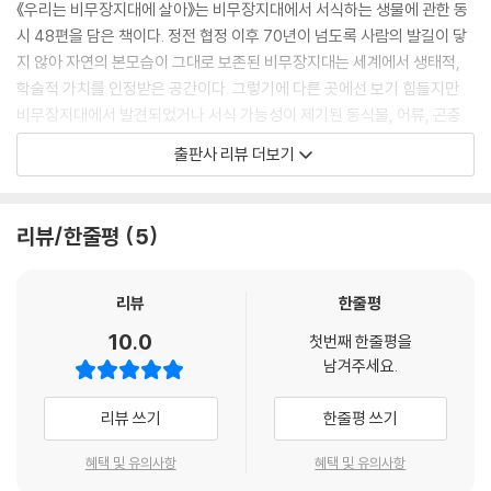
《우리는 비무장지대에 살아》는 비무장지대에서 서식하는 생물에 관한 동
시 48편을 담은 책이다. 정전 협정 이후 70년이 넘도록 사람의 발길이 닿
지 않아 자연의 본모습이 그대로 보존된 비무장지대는 세계에서 생태적,
학술적 가치를 인정받은 공간이다. 그렇기에 다른 곳에선 보기 힘들지만
비무장지대에서 발견되었거나 서식 가능성이 제기된 동식물, 어류, 곤충
들이 이 책의 주인공이다. 천연기념물 등 멸종 위기의 야생 생물들을 동시
출판사 리뷰 더보기
와 그림으로 친근하게 만나며 한반도의 자연을 돌아보고 분단의 현실에 대
해 깊게 생각해 볼 수 있다. 이 책의 삽화를 작업한 가지 작가는 한국과 동
양의 전통 문화를 모티브로 한 그림을 그리며 다양한 영역에서 협업하고
리뷰/한줄평
5
있는 일러스트레이터이다. 그만의 개성과 감성이 넘치는 그림들이 매 페이
지를 화려하게 수놓으며 보는 재미를 더했다.
리뷰
한줄평
분단의 아픔, 통일에 대한 희망
10.0
첫번째 한줄평을
그리고 눈부신 자연이 공존하는 동시집
남겨주세요.
《우리는 비무장지대에 살아》에 수록된 48편의 동시는 비무장지대를 배경
리뷰 쓰기
한줄평 쓰기
으로 하고 있지만 분단의 비극과 아픔에만 집중하고 있지 않다. 작품 면면
을 들여다보면, 방송국의 섭외 요청을 받고 출연을 고민하는 새침데기 산
혜택 및 유의사항
혜택 및 유의사항
양, 개구리 중에서 가장 작아도 유명해지고 싶어 SNS에 홍보를 부탁하는