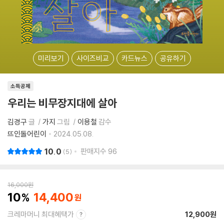
미리보기
사이즈비교
카드뉴스
공유하기
소득공제
우리는 비무장지대에 살아
김경구
글
가지
그림
이용철
감수
뜨인돌어린이
2024.05.08.
10.0
판매지수
96
5
16,000
원
10
14,400
크레마머니 최대혜택가
12,900원