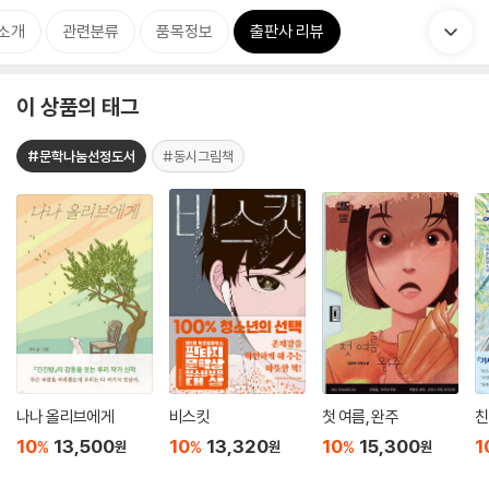
 소개
관련분류
품목정보
출판사 리뷰
이 상품의 태그
#문학나눔선정도서
#동시그림책
나나 올리브에게
비스킷
첫 여름, 완주
친
10
13,500
10
13,320
10
15,300
1
%
%
%
원
원
원