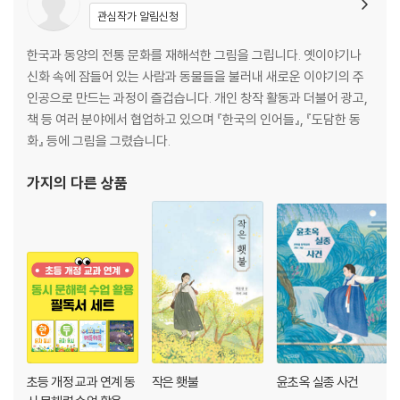
관심작가 알림신청
인형이 아니에요 ｜ 무산쇠족제비
고향 찾아가기 ｜ 열목어
한국과 동양의 전통 문화를 재해석한 그림을 그립니다. 옛이야기나
마음 전하기 ｜ 호사비오리
신화 속에 잠들어 있는 사람과 동물들을 불러내 새로운 이야기의 주
밤에 피는 꽃 ｜ 반딧불이
인공으로 만드는 과정이 즐겁습니다. 개인 창작 활동과 더불어 광고,
내 꿈은 체조 선수 ｜ 노란목도리담비2
책 등 여러 분야에서 협업하고 있으며 『한국의 인어들』, 『도담한 동
겨울 손님 ｜ 흰꼬리수리
화』 등에 그림을 그렸습니다.
꿈에서는 용감한 고라니 ｜ 고라니
가지
의 다른 상품
초등 개정 교과 연계 동
작은 횃불
윤초옥 실종 사건