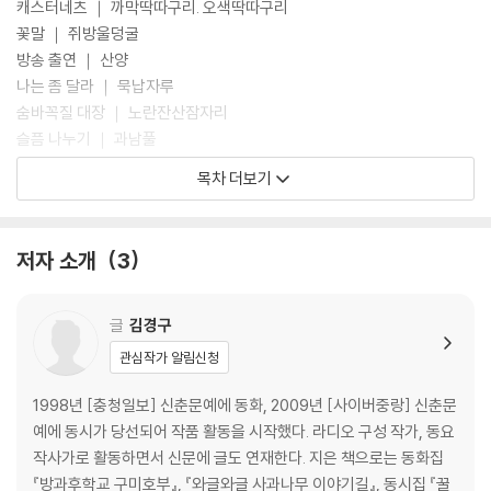
캐스터네츠 ｜ 까막딱따구리. 오색딱따구리
꽃말 ｜ 쥐방울덩굴
방송 출연 ｜ 산양
나는 좀 달라 ｜ 묵납자루
숨바꼭질 대장 ｜ 노란잔산잠자리
슬픔 나누기 ｜ 과남풀
기상 캐스터 ｜ 두루미
목차 더보기
텔레파시 ｜ 멧돼지
눈 크게 뜨고 잘 봐 ｜ 제비동자꽃
오해 풀기 ｜ 참배암차즈기
저자 소개
3
황금빛 친절 ｜ 황쏘가리
자기소개 하기 ｜ 저어새
스타 탄생 ｜ 등뿔왕거미
글
김경구
통일의 꽃종 ｜ 금강초롱꽃
관심작가 알림신청
가족을 만들어 준 꽃 ｜ 참닻꽃
주머니 지키기 ｜ 사향노루
1998년 [충청일보] 신춘문예에 동화, 2009년 [사이버중랑] 신춘문
최고의 사냥꾼 ｜ 검독수리
예에 동시가 당선되어 작품 활동을 시작했다. 라디오 구성 작가, 동요
쓰레기 바위 ｜ 점박이물범
작사가로 활동하면서 신문에 글도 연재한다. 지은 책으로는 동화집
맞고 싶은 방망이 ｜ 산솜방망이
『방과후학교 구미호부』, 『와글와글 사과나무 이야기길』, 동시집 『꿀