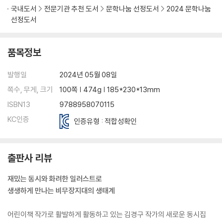
국내도서
전문기관 추천 도서
문학나눔 선정도서
2024 문학나눔
선정도서
품목정보
발행일
2024년 05월 08일
쪽수, 무게, 크기
100쪽 | 474g | 185*230*13mm
ISBN13
9788958070115
KC인증
인증유형 : 적합성확인
출판사 리뷰
재밌는 동시와 화려한 일러스트로
생생하게 만나는 비무장지대의 생태계
어린이책 작가로 활발하게 활동하고 있는 김경구 작가의 새로운 동시집