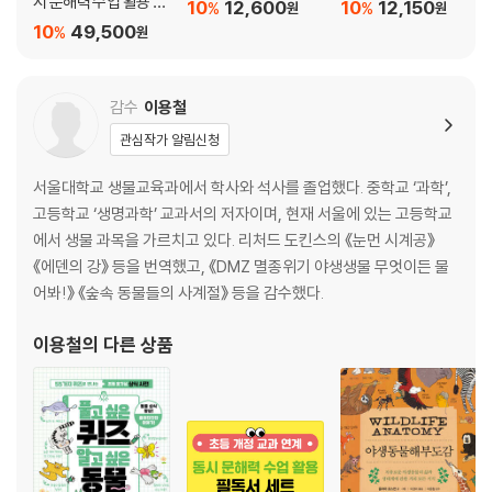
시 문해력 수업 활용 필
10
12,600
10
12,150
%
%
원
원
독서 세트
10
49,500
%
원
감수
이용철
관심작가 알림신청
서울대학교 생물교육과에서 학사와 석사를 졸업했다. 중학교 ‘과학’,
고등학교 ‘생명과학’ 교과서의 저자이며, 현재 서울에 있는 고등학교
에서 생물 과목을 가르치고 있다. 리처드 도킨스의 《눈먼 시계공》
《에덴의 강》 등을 번역했고, 《DMZ 멸종위기 야생생물 무엇이든 물
어봐!》 《숲속 동물들의 사계절》 등을 감수했다.
이용철
의 다른 상품