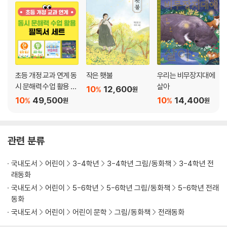
초등 개정 교과 연계 동
작은 횃불
우리는 비무장지대에
시 문해력 수업 활용 필
살아
10
12,600
%
원
독서 세트
10
49,500
10
14,400
%
%
원
원
관련 분류
국내도서
어린이
3-4학년
3-4학년 그림/동화책
3-4학년 전
래동화
국내도서
어린이
5-6학년
5-6학년 그림/동화책
5-6학년 전래
동화
국내도서
어린이
어린이 문학
그림/동화책
전래동화