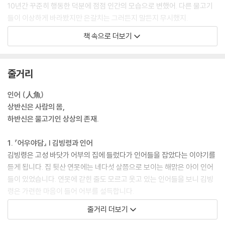
10년간 꾸준히 행동한 덕분에 점점 인간의 모습으로 변했어. 다른 물고기
들이 이상하게 바라봤지만 은갈치는 그러든지 말든지 무시했지.
40년간 더 노력을 하자 상반신이 인간처럼 변했어. 은갈치는 배꼽까지 길
책 속으로 더보기
어진 하얀 머리카락과 잘록한 허리를 봤어.
“와, 다리만 인간이 되면 드디어 뭍으로 갈 수 있어!”
--- 본문 중에서
줄거리
인어 (人魚)
상반신은 사람의 몸,
하반신은 물고기인 상상의 존재.
1. 『어우야담』 | 김빙령과 인어
김빙령은 고성 바닷가 어부의 집에 들렀다가 인어들을 잡았다는 이야기를
듣게 됩니다. 집 뒷산 연못에는 네다섯 살쯤으로 보이는 해맑은 아이 인어
들이 있었습니다. 연못에 갇힌 줄도 모르고 웃고 있는 인어들을 보니 김빙
령은 가련한 마음이 들어 어부를 설득합니다.
줄거리 더보기
2. 거문도 | 신지께가 된 은갈치