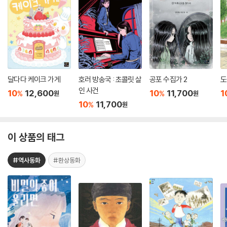
달다다 케이크 가게
호러 방송국 : 초콜릿 살
공포 수집가 2
도
인 사건
10
12,600
10
11,700
1
%
%
원
원
10
11,700
%
원
이 상품의 태그
#역사동화
#환상동화