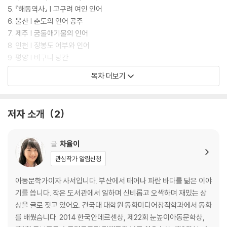
5. 『해동역사』 | 고구려 여인 인어
6. 울산 | 춘도의 인어 공주
7. 제주 | 굼둘애기물의 인어
8. 인천 | 장봉도 어부와 인어
9. 평양 | 비구니 낭간
10. 『자산어보』 | 인어도감
목차 더보기
인어를 동경하는 작가의 말
참고 문헌 및 출처
저자 소개
2
글
차율이
관심작가 알림신청
아동문학가이자 사서입니다. 부산에서 태어나 파란 바다를 닮은 이야
기를 씁니다. 작은 도서관에서 일하며 신비롭고 오싹하며 재밌는 상
상을 글로 짓고 있어요. 건국대 대학원 동화미디어창작학과에서 동화
를 배웠습니다. 2014 한국안데르센상, 제22회 눈높이아동문학상,