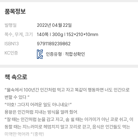
품목정보
발행일
2022년 04월 22일
쪽수, 무게, 크기
140쪽 | 300g | 152*210*10mm
ISBN13
9791189239862
KC인증
인증유형 : 적합성확인
책 속으로
“물속에서 100년간 인간처럼 먹고 자고 똑같이 행동하면 너도 인간으로
변할 수 있다.”
“야호! 그다지 어려운 일도 아니네요!”
용왕은 인간처럼 지내는 방식을 알려 줬어.
“잘 때는 인간처럼 눈을 감고 자고, 숨 쉴 때는 아가미가 아닌 코로 쉬고, 이
동할 때는 지느러미로 헤엄치지 말고 꼬리로 걷고, 음식은 인간들도 먹는
미역만 먹어라.”(중략)