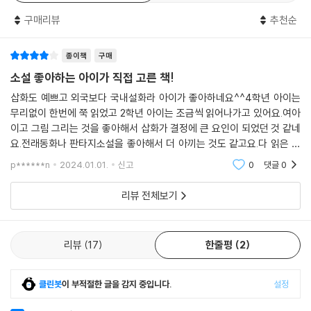
구매리뷰
추천순
6. 울산 | 춘도의 인어 공주
머슴살이를 하던 착한 어부가 있었습니다. 어느 날 그물을 건져 올리는데
종이책
구매
놀라운 것이 잡혔습니다. 초록색 비늘이 달려 있고 상반신은 사람인 인어
였습니다. 어부들은 인어를 잡으면 부자가 된다며 한껏 들떴지만 어부의
소설 좋아하는 아이가 직접 고른 책!
생각은 달랐습니다.
삽화도 예쁘고 외국보다 국내설화라 아이가 좋아하네요^^4학년 아이는
무리없이 한번에 쭉 읽었고 2학년 아이는 조금씩 읽어나가고 있어요.여아
7. 제주 | 굼둘애기물의 인어
이고 그림 그리는 것을 좋아해서 삽화가 결정에 큰 요인이 되었던 것 같네
깊고 깊은 귀덕 앞바다에 귀여운 인어가 살고 있었습니다. 인어는 인간 마
요.전래동화나 판타지소설을 좋아해서 더 아끼는 것도 같고요.다 읽은 지
을 앞에 있는 바위에서 쉬는 것을 좋아했습니다. 어느 날, 가오리의 공격에
금도 책장 손 닿는 칸에 두고 자주자주 들춰보더라고요.지금 시기에는 독
p******n
2024.01.01.
신고
0
댓글
0
서에 대한 아이의 흥미
당한 인어는 상처를 치료하기 위해 마을 앞에 있는 샘으로 뛰어듭니다.
리뷰 전체보기
8. 인천 | 장봉도 어부와 인어
장봉도에 사는 최씨 성을 가진 어부는 매일 배를 타고 나갔지만 물고기를
한 마리도 잡지 못하고 허탕만 쳤습니다. 그러던 어느 날 최씨는 인어 하나
리뷰
17
한줄평
2
를 낚아 올립니다. 그는 인어의 눈물에서 자식을 기다릴 부모의 마음을 생
각하게 됩니다.
클린봇
이 부적절한 글을 감지 중입니다.
설정
9. 평양 | 비구니 낭간