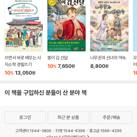
쓰면서 바로 배우는 사
봉이 김 선달
나무꾼과 선녀의 약속
꼬
자소학 경필쓰기
아
10
7,650
8,800
%
원
원
10
13,050
1
%
원
이 책을 구입하신 분들이 산 분야 책
로그인
최근 본 상품
주문/배송
고객센터 1544-3800
티켓 1544-6399
중고샵 1566-4295
eBook 1:1문의/채팅상담