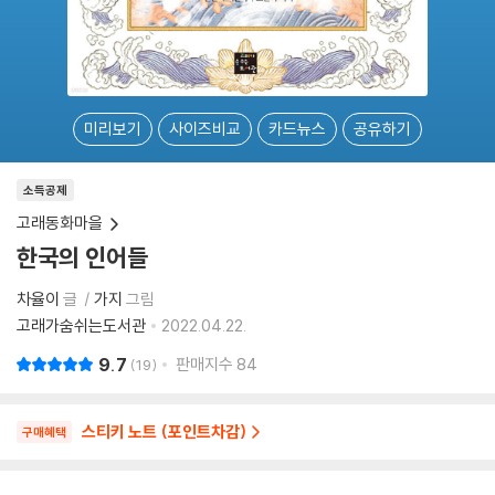
미리보기
사이즈비교
카드뉴스
공유하기
소득공제
고래동화마을
한국의 인어들
차율이
글
가지
그림
고래가숨쉬는도서관
2022.04.22.
9.7
판매지수
84
19
스티키 노트 (포인트차감)
구매혜택