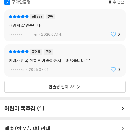
구매한줄평
추천순
평양 남문 밖에 이진수라는 어부가 살았습니다. 어느 날 바다가 갈라지며
한 여인이 나타나 이진수를 용궁으로 초대했습니다. 용궁을 떠나는 마지막
eBook
구매
날, 여인은 선물이라며 이진수에게 인어 고기를 주었습니다.
재밌게 잘 봤습니다
10. 『자산어보』 | 인어도감
n************n
2026.07.14.
0
흑산도로 유배를 간 정약전은 새로운 결심을 했습니다. 바다에 사는 것들
이 궁금하게 된 그는 그곳에서 본 것과 들은 것을 한 데 모아『자산어보』를
종이책
구매
쓰게 됩니다.
아이가 한국 전통 인어 좋아해서 구매했습니다 ^^
r******5
2025.07.01.
0
한줄평 전체보기
어린이 독후감
1
배송/반품/교환 안내