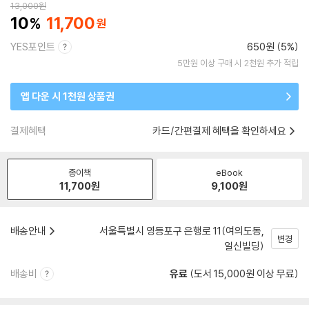
13,000
원
10
11,700
YES포인트
650원 (5%)
5만원 이상 구매 시 2천원 추가 적립
앱 다운 시 1천원 상품권
결제혜택
카드/간편결제 혜택을 확인하세요
종이책
eBook
11,700
원
9,100
원
배송안내
서울특별시 영등포구 은행로 11(여의도동,
변경
일신빌딩)
배송비
유료
(도서 15,000원 이상 무료)