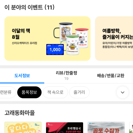
이 분야의 이벤트
11
리뷰/한줄평
도서정보
배송/반품/교환
19
련분류
품목정보
책 속으로
줄거리
고래동화마을