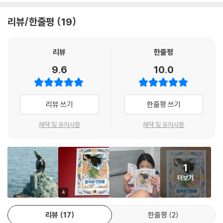
뭍에서 살고 싶은 은갈치는 용왕을 찾아갑니다. 용왕은 인간이 되고 싶으
면 인간처럼 눈을 감고 자고, 숨 쉴 때는 아가미가 아닌 코로 쉬고, 이동할
리뷰/한줄평
19
때는 지느러미로 헤엄치지 말고 꼬리로 걸으라고 말합니다.
3. 도초도 | 인어를 구한 명씨
리뷰
한줄평
홀로 짚신을 팔며 어렵게 사는 명씨는 어느 날 위험에 빠진 인어를 구해줍
9.6
10.0
니다. 인어를 바다로 돌려보내 준 명씨, 그리고 얼마 후 명씨는 부둣가를 걷
다가 일전의 인어를 다시 만나게 됩니다.
리뷰 쓰기
한줄평 쓰기
4. 부산 | 동백섬 인어 공주 황옥
동백꽃이 화사하게 피는 섬에는 황금알에서 태어난 왕이 살았습니다. 왕은
혜택 및 유의사항
혜택 및 유의사항
하늘에서 내려주는 배필을 기다렸습니다. 한편 바다 건너, 멀고 먼 남쪽에
있는 나란다 나라에도 아름다운 공주가 살고 있었습니다.
1
5. 『해동역사』 | 고구려 여인 인어
더보기
아주 먼 옛날 사도라는 남자가 배를 타고 고구려에 가고 있었습니다. 남자
는 바닷가에서 한 여인이 홀로 앉아 있는 것을 보았습니다. 흑단처럼 검은
4
머리카락을 길게 늘어뜨린 여인의 팔꿈치에 희미한 붉은 지느러미가 나 있
리뷰
17
한줄평
2
었습니다.