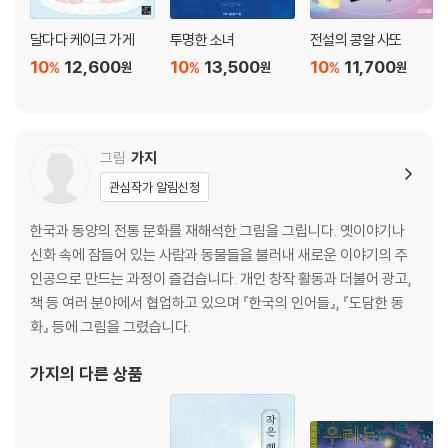
달다다 케이크 가게
투명한 소녀
전설의 콩알 사또
10
12,600
10
13,500
10
11,700
%
%
%
원
원
원
그림
가지
관심작가 알림신청
한국과 동양의 전통 문화를 재해석한 그림을 그립니다. 옛이야기나
신화 속에 잠들어 있는 사람과 동물들을 불러내 새로운 이야기의 주
인공으로 만드는 과정이 즐겁습니다. 개인 창작 활동과 더불어 광고,
책 등 여러 분야에서 협업하고 있으며 『한국의 인어들』, 『도담한 동
화』 등에 그림을 그렸습니다.
가지
의 다른 상품