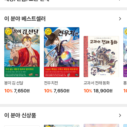
이 분야 베스트셀러
봉이 김 선달
전우치전
교과서 전래 동화
홍
10
7,650
10
7,650
10
18,900
1
%
%
%
원
원
원
이 분야 신상품