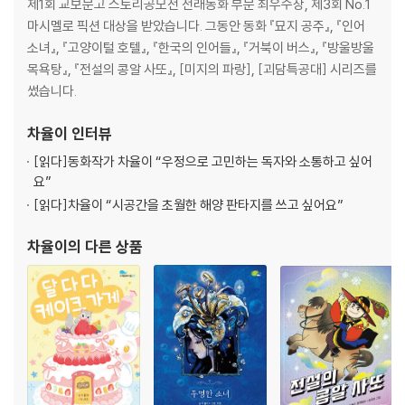
제1회 교보문고 스토리공모전 전래동화 부문 최우수상, 제3회 No.1
마시멜로 픽션 대상을 받았습니다. 그동안 동화 『묘지 공주』, 『인어
소녀』, 『고양이털 호텔』, 『한국의 인어들』, 『거북이 버스』, 『방울방울
목욕탕』, 『전설의 콩알 사또』, [미지의 파랑], [괴담특공대] 시리즈를
썼습니다.
차율이
인터뷰
[읽다]
동화작가 차율이 “우정으로 고민하는 독자와 소통하고 싶어
요”
[읽다]
차율이 “시공간을 초월한 해양 판타지를 쓰고 싶어요”
차율이
의 다른 상품