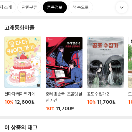
자 소개
관련분류
품목정보
책 속으로
고래동화마을
달다다 케이크 가게
호러 방송국 : 초콜릿 살
공포 수집가 2
도
인 사건
10
12,600
10
11,700
1
%
%
원
원
10
11,700
%
원
이 상품의 태그