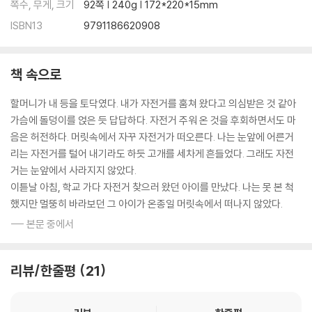
쪽수, 무게, 크기
92쪽 | 240g | 172*220*15mm
ISBN13
9791186620908
책 속으로
할머니가 내 등을 토닥였다. 내가 자전거를 훔쳐 왔다고 의심받은 것 같아
가슴에 돌덩이를 얹은 듯 답답하다. 자전거 주워 온 것을 후회하면서도 마
음은 허전하다. 머릿속에서 자꾸 자전거가 떠오른다. 나는 눈앞에 어른거
리는 자전거를 털어 내기라도 하듯 고개를 세차게 흔들었다. 그래도 자전
거는 눈앞에서 사라지지 않았다.
이튿날 아침, 학교 가다 자전거 찾으러 왔던 아이를 만났다. 나는 못 본 척
했지만 멀뚱히 바라보던 그 아이가 온종일 머릿속에서 떠나지 않았다.
--- 본문 중에서
리뷰/한줄평
21