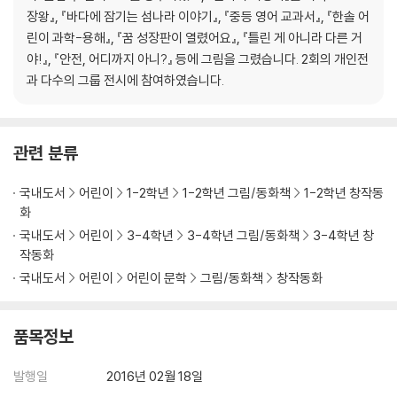
장왕』, 『바다에 잠기는 섬나라 이야기』, 『중등 영어 교과서』, 『한솔 어
린이 과학-용해』, 『꿈 성장판이 열렸어요』, 『틀린 게 아니라 다른 거
야!』, 『안전, 어디까지 아니?』 등에 그림을 그렸습니다. 2회의 개인전
과 다수의 그룹 전시에 참여하였습니다.
관련 분류
국내도서
어린이
1-2학년
1-2학년 그림/동화책
1-2학년 창작동
화
국내도서
어린이
3-4학년
3-4학년 그림/동화책
3-4학년 창
작동화
국내도서
어린이
어린이 문학
그림/동화책
창작동화
품목정보
발행일
2016년 02월 18일