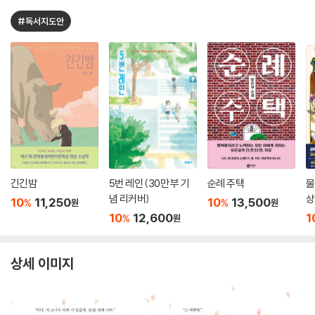
#독서지도안
긴긴밤
5번 레인 (30만 부 기
순례 주택
물
념 리커버)
상
10
11,250
10
13,500
%
%
원
원
10
12,600
1
%
원
상세 이미지