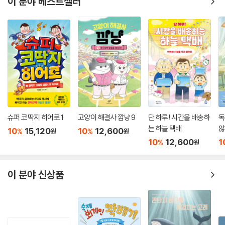
이 분야 베스트셀러
슈퍼 코딱지 히어로 1
고양이 해결사 깜냥 9
단 하루! 시간을 배송하
독
는 하늘 택배
않
10
15,120
10
12,600
%
%
원
원
10
12,600
1
%
원
이 분야 신상품