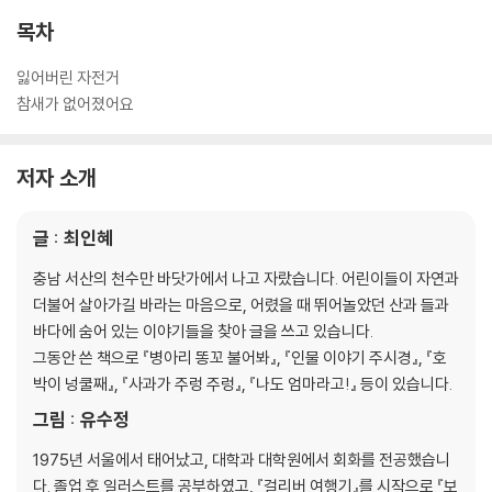
목차
잃어버린 자전거
참새가 없어졌어요
저자 소개
글 : 최인혜
충남 서산의 천수만 바닷가에서 나고 자랐습니다. 어린이들이 자연과
더불어 살아가길 바라는 마음으로, 어렸을 때 뛰어놀았던 산과 들과
바다에 숨어 있는 이야기들을 찾아 글을 쓰고 있습니다.
그동안 쓴 책으로 『병아리 똥꼬 불어봐』, 『인물 이야기 주시경』, 『호
박이 넝쿨째』, 『사과가 주렁 주렁』, 『나도 엄마라고!』 등이 있습니다.
그림 : 유수정
1975년 서울에서 태어났고, 대학과 대학원에서 회화를 전공했습니
다. 졸업 후 일러스트를 공부하였고, 『걸리버 여행기』를 시작으로 『보