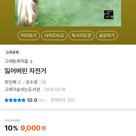
미리보기
사이즈비교
독서지도안
공유하기
소득공제
고래동화마을
잃어버린 자전거
최인혜
글
유수정
그림
고래가숨쉬는도서관
2016.02.18.
10.0
판매지수
102
21
10,000
원
10
9,000