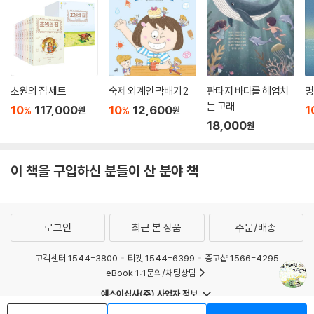
초원의 집 세트
숙제 외계인 곽배기 2
판타지 바다를 헤엄치
명
는 고래
10
117,000
10
12,600
1
%
%
원
원
18,000
원
이 책을 구입하신 분들이 산 분야 책
로그인
최근 본 상품
주문/배송
고객센터 1544-3800
티켓 1544-6399
중고샵 1566-4295
eBook 1:1문의/채팅상담
예스이십사(주) 사업자 정보