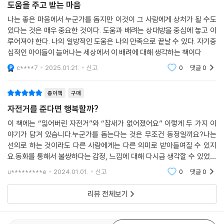
도움을 주고 받는 마음
나는 좋은 마음에서 누군가를 돕지만 이것이 그 사람에게 상처가 될 수도
있다는 것은 매우 중요한 것이다. 도움과 배려는 상대방을 중심에 놓고 이
루어져야 한다. 나의 일방적인 도움은 나의 만족으로 끝날 수 있다. 자기중
심적인 아이들이 늘어나는 세상에서 이 배려에 대해 생각하는 책이다
c****7
2025.01.21.
신고
0
댓글
0
종이책
구매
자전거를 준다면 행복할까?
이 책에는 “잃어버린 자전거”와 “참새가 없어졌어요” 이렇게 두 가지 이
야기가 담겨 있습니다.누군가를 돕는다는 것은 무조건 동정일끼요?나는
선의로 하는 것이라도 다른 사람에게는 다른 의미로 받아들여질 수 있지
요.동화를 통해서 불쌍하다는 감정, 느낌에 대해 다시금 생각할 수 있었습
니다.누군가를 돕는다는 것의 의미에 대해 생각해 볼 수 있는 기회였기에
u*********e
2024.01.01.
신고
0
댓글
0
추천 합니다.
리뷰 전체보기