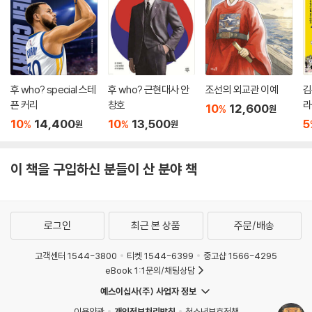
후 who? special 스테
후 who? 근현대사 안
조선의 외교관 이예
김
픈 커리
창호
라
10
12,600
%
원
10
14,400
10
13,500
5
%
%
원
원
이 책을 구입하신 분들이 산 분야 책
로그인
최근 본 상품
주문/배송
고객센터 1544-3800
티켓 1544-6399
중고샵 1566-4295
eBook 1:1문의/채팅상담
예스이십사(주) 사업자 정보