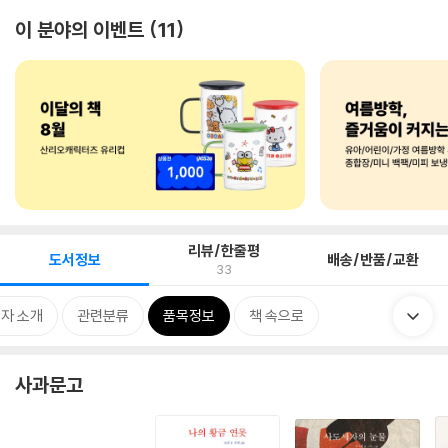
이 분야의 이벤트
11
리뷰/한줄평
도서정보
배송/반품/교환
33
자 소개
관련분류
품목정보
책 속으로
사과문고