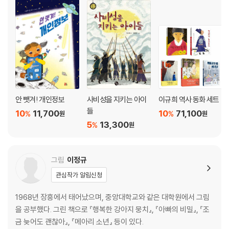
안 뺏겨! 개인정보
사비성을 지키는 아이
이규희 역사 동화 세트
들
10
11,700
10
71,100
%
%
원
원
5
13,300
%
원
그림
이정규
관심작가 알림신청
1968년 장흥에서 태어났으며, 중앙대학교와 같은 대학원에서 그림
을 공부했다. 그린 책으로 『행복한 강아지 뭉치』, 『아빠의 비밀』, 『조
금 늦어도 괜찮아』, 『메아리 소년』 등이 있다.