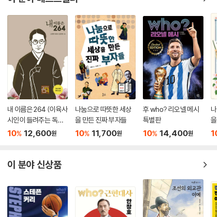
이 분야 베스트셀러
내 이름은 264 (이육사
나눔으로 따뜻한 세상
후 who? 리오넬 메시
나
시인이 들려주는 독립
을 만든 진짜 부자들
특별판
을
운동 이야기)
10
12,600
10
11,700
10
14,400
1
%
%
%
원
원
원
이 분야 신상품