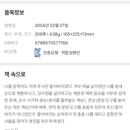
품목정보
발행일
2004년 02월 27일
쪽수, 무게, 크기
209쪽 | 438g | 165*225*13mm
ISBN13
9788970577166
KC인증
인증유형 : 적합성확인
책 속으로
나를 끔찍이도 아껴 주시던 할아버지였다. 겨우 여덟 살이었던 나를 왕세
손으로 책봉하시고, 강서원을 설치하고는 예문관 제학 윤상을 사부로 삼게
한 후에, 손수 서가와 경상(경서를 올려놓는 책상), 연상(문방 도구를 놓아
두는 작은 책상)이며 벼루, 연적 등 문방 도구를 꼼꼼히 갖추어 주신 할아
버지가 아니었던가. 할아버지는 승하하기 전 종종 나를 데리고 집현전 학
사들을 찾아가 경전을 외우게 하셨다.
--- p.11