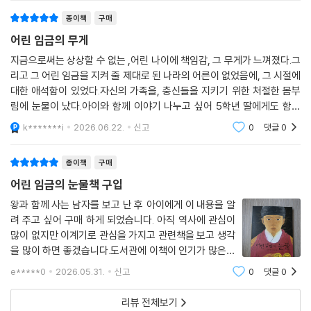
기에 관심 있는 초
종이책
구매
어린 임금의 무게
지금으로써는 상상할 수 없는 ,어린 나이에 책임감, 그 무게가 느껴졌다.그
리고 그 어린 임금을 지켜 줄 제대로 된 나라의 어른이 없었음에, 그 시절에
대한 애석함이 있었다.자신의 가족을, 충신들을 지키기 위한 처절한 몸부
림에 눈물이 났다.아이와 함께 이야기 나누고 싶어 5학년 딸에게도 함께
읽자 했다.
k*******i
2026.06.22.
신고
0
댓글
0
종이책
구매
어린 임금의 눈물책 구입
왕과 함께 사는 남자를 보고 난 후 아이에게 이 내용을 알
려 주고 싶어 구매 하게 되었습니다. 아직 역사에 관심이
많이 없지만 이계기로 관심을 가지고 관련책을 보고 생각
을 많이 하면 좋겠습니다.도서관에 이책이 인기가 많은지
금방빌릴 수 없어 구매 했지만 후회없어요.
e*****0
2026.05.31.
신고
0
댓글
0