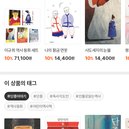
이규희 역사 동화 세트
나의 황금 연못
사도세자의 눈물
몽
10
71,100
10
14,400
10
14,400
1
%
%
%
원
원
원
이 상품의 태그
#단종이야기
#단종
#독서지도안
#인물로읽는역사
#역사동화
#어린이역사책