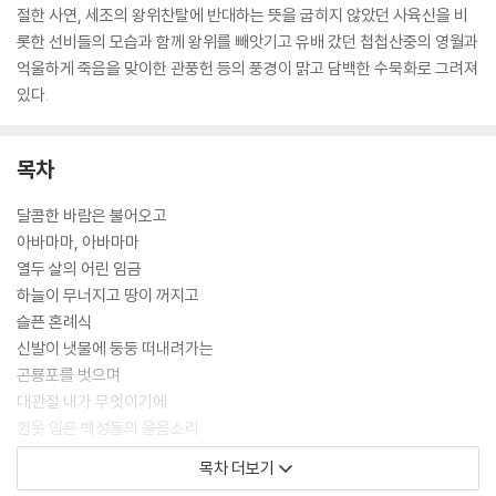
절한 사연, 세조의 왕위찬탈에 반대하는 뜻을 굽히지 않았던 사육신을 비
롯한 선비들의 모습과 함께 왕위를 빼앗기고 유배 갔던 첩첩산중의 영월과
억울하게 죽음을 맞이한 관풍헌 등의 풍경이 맑고 담백한 수묵화로 그려져
있다.
목차
달콤한 바람은 불어오고
아바마마, 아바마마
열두 살의 어린 임금
하늘이 무너지고 땅이 꺼지고
슬픈 혼례식
신발이 냇물에 둥둥 떠내려가는
곤룡포를 벗으며
대관절 내가 무엇이기에
흰옷 입은 백성들의 울음소리
푸른 강물은 소리 없이 흘러가고
목차 더보기
하늘은 귀머거리인가