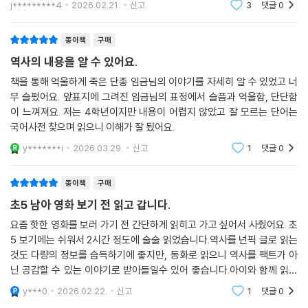
j*********4
2026.02.21.
신고
3
댓글
0
종이책
구매
역사의 내용을 알 수 있어요.
책을 통해 억울하게 죽은 단종 임금님의 이야기를 자세히 알 수 있었고 너
무 슬펐어요. 앞표지에 그려진 임금님의 표정에서 슬픔과 억울함, 단단함
이 느껴져요. 저는 4학년이지만 내용이 어렵지 않았고 잘 모르는 단어는
국어사전 찾으며 읽으니 이해가 잘 됬어요.
y*******i
2026.03.29.
신고
1
댓글
0
종이책
구매
초5 남아 영화 보기 전 읽고 갑니다.
요즘 핫한 영화를 보러 가기 전 간단하게 읽히고 가고 싶어서 사줬어요. 초
5 보기에는 쉬워서 2시간 정도에 술술 읽었습니다.역사를 넌픽 글로 읽는
것도 다량의 정보를 습득하기에 좋지만, 동화로 읽으니 역사를 팩트가 아
닌 공감할 수 있는 이야기로 받아들일수 있어 좋습니다.아이와 함께 읽었
는데마지막 장면에서 저는 눈물 찡..했네요.아들은 아니구요.ㅎ역사 이야
y***0
2026.02.22.
신고
1
댓글
0