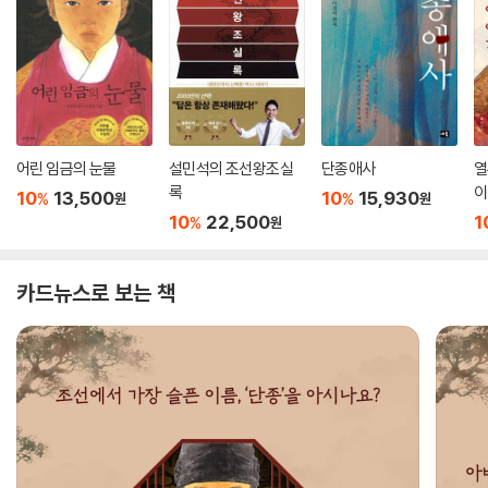
어린 임금의 눈물
설민석의 조선왕조실
단종애사
열
록
이
10
13,500
10
15,930
%
%
원
원
10
22,500
1
%
원
카드뉴스로 보는 책