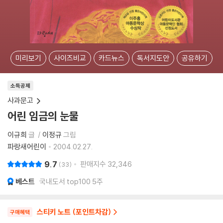
미리보기
사이즈비교
카드뉴스
독서지도안
공유하기
소득공제
사과문고
어린 임금의 눈물
이규희
글
이정규
그림
파랑새어린이
2004.02.27.
9.7
판매지수
32,346
33
베스트
국내도서 top100 5주
스티키 노트 (포인트차감)
구매혜택