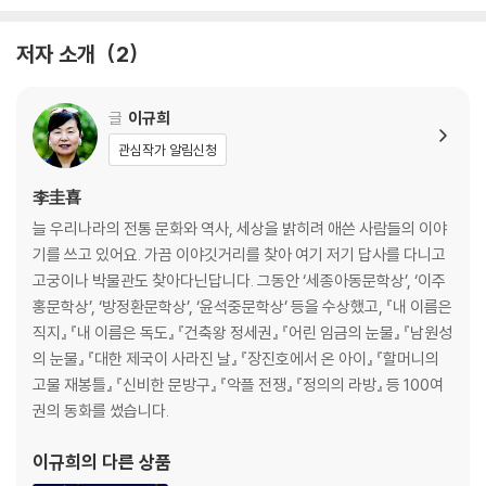
너울너울 비단길 건너
저자 소개
2
그 뒷 이야기
글
이규희
관심작가 알림신청
李圭喜
늘 우리나라의 전통 문화와 역사, 세상을 밝히려 애쓴 사람들의 이야
기를 쓰고 있어요. 가끔 이야깃거리를 찾아 여기 저기 답사를 다니고
고궁이나 박물관도 찾아다닌답니다. 그동안 ‘세종아동문학상’, ‘이주
홍문학상’, ‘방정환문학상’, ‘윤석중문학상’ 등을 수상했고, 『내 이름은
직지』 『내 이름은 독도』 『건축왕 정세권』 『어린 임금의 눈물』 『남원성
의 눈물』 『대한 제국이 사라진 날』 『장진호에서 온 아이』 『할머니의
고물 재봉틀』 『신비한 문방구』 『악플 전쟁』 『정의의 라방』 등 100여
권의 동화를 썼습니다.
이규희
의 다른 상품