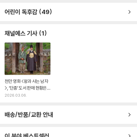
어린이 독후감
49
채널예스 기사
1
천만 영화 <왕과 사는 남자
>, ‘단종’ 도서 판매 현황은?
| 예스24
2026.03.06.
배송/반품/교환 안내