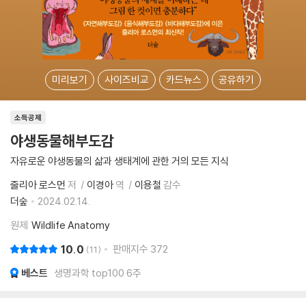
미리보기
사이즈비교
카드뉴스
공유하기
소득공제
야생동물해부도감
자유로운 야생동물의 삶과 생태계에 관한 거의 모든 지식
줄리아 로스먼
저
이경아
역
이용철
감수
더숲
2024.02.14.
원제
Wildlife Anatomy
10.0
판매지수
372
11
베스트
생명과학 top100 6주