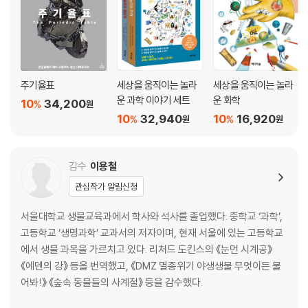
주기율표
세상을 움직이는 놀라
세상을 움직이는 놀라
운 과학 이야기 세트
운 화학
10
34,200
%
원
10
32,940
10
16,920
%
%
원
원
감수
이용철
관심작가 알림신청
서울대학교 생물교육과에서 학사와 석사를 졸업했다. 중학교 ‘과학’,
고등학교 ‘생명과학’ 교과서의 저자이며, 현재 서울에 있는 고등학교
에서 생물 과목을 가르치고 있다. 리처드 도킨스의 《눈먼 시계공》
《에덴의 강》 등을 번역했고, 《DMZ 멸종위기 야생생물 무엇이든 물
어봐!》 《숲속 동물들의 사계절》 등을 감수했다.