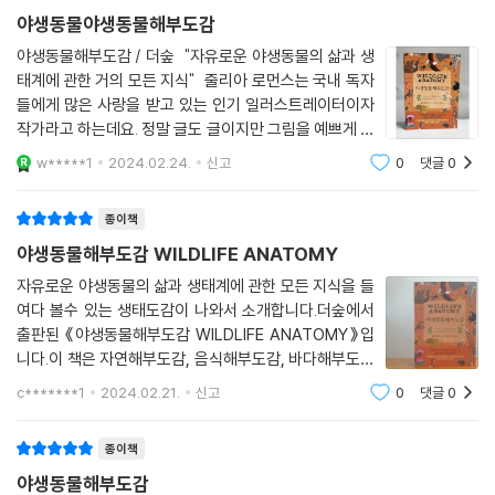
전한다. 포식자와 먹잇감은 눈의 위치로 판단할 수 있다. 포식자는 도망치
야생동물야생동물해부도감
는 먹잇감에 집중할 수 있도록 두 눈이 앞쪽에 자리하고 눈 모양이 세로로
야생동물해부도감 / 더숲 "자유로운 야생동물의 삶과 생
길쭉하며 양안 시력이 좋은 반면, 먹잇감은 양쪽 눈의 폭이 넓어 주변 시력
태계에 관한 거의 모든 지식" 줄리아 로먼스는 국내 독자
이 좋고 눈 모양이 가로로 길쭉하며 머리를 위아래로 움직일 때마다 초점
들에게 많은 사랑을 받고 있는 인기 일러스트레이터이자
이 바뀐다. 풀을 뜯는 동물에서 큰 영역을 차지하는 것은 뿔을 가진 동물들
작가라고 하는데요. 정말 글도 글이지만 그림을 예쁘게 그
이다. 솟과 동물과 사슴과 동물의 수컷에게서 주로 볼 수 있는 뿔은 그 동물
려놓아서 따라 그리고 싶어져요. 이 책은 다양한 주제를
w*****1
2024.02.24.
신고
0
댓글
0
을 특징짓는 동시에 매력 요소이기도 한다. 초식동물은 먹이에 따라 고개
다루어 아이들이 지루하지 않고 계속해서 흥미를 느낄 수
를 들고 풀을 뜯는 동물과 고개를 숙이고 풀을 뜯는 동물로 나뉜다.
있었어요. 먹이사슬의
종이책
동물들의 집 짓기에서는 자신들의 살 곳을 마련하기 위해 치열하게 분투하
야생동물해부도감 WILDLIFE ANATOMY
는 그들의 모습을 발견하게 된다. 굴을 은신처로 이용하는 동물이 많은데,
자유로운 야생동물의 삶과 생태계에 관한 모든 지식을 들
실제로 굴을 파는 것은 1차 굴착자, 버려진 굴을 개조하는 것은 2차 굴착
여다 볼수 있는 생태도감이 나와서 소개합니다.더숲에서
자, 굴을 있는 그대로 이용하는 것은 거주자라고 한다. 예를 들어 1차 굴착
출판된 《야생동물해부도감 WILDLIFE ANATOMY》입
자인 땅거북이 최대 12미터 길이에 3미터 깊이의 굴을 파고 살다가 떠나면
니다.이 책은 자연해부도감, 음식해부도감, 바다해부도감
올빼미, 코요테 등이 이 굴을 넘겨받아 생활한다. 그 밖에 유럽오소리는 여
에 이은 줄리아 로스먼의 [해부도감] 시리즈 최신작이라
c*******1
2024.02.21.
신고
0
댓글
0
고 합니다.차례는 6장으로 되어있습니다. 세상 어디에나
러 개의 방으로 이루어진 넓은 굴을 파고, 쌍살벌은 목재와 식물 섬유의 펄
있는 야생동물들, 이빨과 발톱, 풀 뜯는 동물들, 사회
프로 방수 기능을 갖춘 둥지를 만들며, 성당흰개미는 땅 위로 4.5미터에
종이책
땅속으로 수만 제곱킬로미터에 이르는 큰 구조물을 만든다.
야생동물해부도감