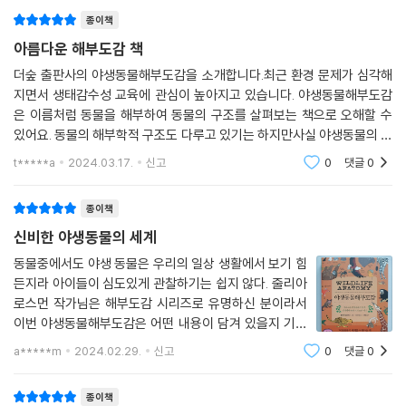
종이책
맨 처음 저자는 ‘생태계’에 주목한다. 생태계는 사람을 포함한 다양한 동식
물로 구성된 생물적 요소와 공기나 물, 토양 같은 비생물적 요소가 상호 작
아름다운 해부도감 책
용하며 살아가기 때문이다. 그리고 생태계는 집 근처 물웅덩이와 도심의
더숲 출판사의 야생동물해부도감을 소개합니다.최근 환경 문제가 심각해
공원, 나무 밑 땅속과 우듬지에서 사하라 사막이나 남아메리카 열대우림에
지면서 생태감수성 교육에 관심이 높아지고 있습니다. 야생동물해부도감
이르기까지 지구상 어디에나 존재한다. 저자는 기후 조건에 따라 낙엽수림
은 이름처럼 동물을 해부하여 동물의 구조를 살펴보는 책으로 오해할 수
과 다우림, 사막, 초원, 습지, 바다 등으로 나누어 각각의 특징을 살피고, 척
있어요. 동물의 해부학적 구조도 다루고 있기는 하지만사실 야생동물의 습
추동물과 무척추동물, 먹이그물을 다이어그램으로 나타내 한눈에 이해할
성 및 환경 등을 잘 살펴보다보면 어느새 이 세상 모든 동물들의 경이로운
t*****a
2024.03.17.
신고
0
댓글
0
생활을 이해하면서
수 있게 한다. 그리고 생태계에서 본래의 역할이 없을 뿐만 아니라 천적마
저 없는 외래종의 도입과 그로 인한 피해를 살핀다.
종이책
신비한 야생동물의 세계
이빨과 발톱에 대한 이야기는 육식동물과 초식동물의 특징을 잘 설명할 뿐
만 아니라, 그들의 생존전략을 드러낸다. 육식동물인 코요테는 다른 동물
동물중에서도 야생 동물은 우리의 일상 생활에서 보기 힘
든지라 아이들이 심도있게 관찰하기는 쉽지 않다. 줄리아
을 찢고 씹는 데 필요한 송곳니가 발달했다면 초식동물인 흰꼬리사슴에게
로스먼 작가님은 해부도감 시리즈로 유명하신 분이라서
서는 송곳니를 찾아볼 수 없다. 발톱도 동물들을 특징짓는 것 중 하나다. 고
이번 야생동물해부도감은 어떤 내용이 담겨 있을지 기대
양잇과 동물은 평소에는 발톱을 숨겼다가 필요할 때 드러내는 반면 갯과
가 되었다. 그림이 엄청 자세하지는 않지만 이 부분이 오
동물은 늘 발톱이 나와 있다. 치타의 발톱은 그 중간형이다.
a*****m
2024.02.29.
신고
0
댓글
0
히려 유아나 초등 저학년 아이들에게는 이런 단순화되고
직관적인 그림이 잘 맞을 것 같다는 생각을 했
풀을 뜯는 동물들의 이야기는 그들의 생김새에 관한 흥미로운 이야기로 발
종이책