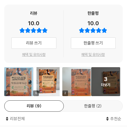
동물의 구분, 먹이그물, 초식동물과 육식동물의 이빨과 발톱의 비교, 저마
침팬지는 인간과 DNA만 공유하는 것이 아니다. 우리 인간과 마찬가지로
다 다른 사냥 전략, 포식자와 먹잇감의 생김새 비교, 반점으로 구분하기,
리뷰
한줄평
침팬지는 복잡하고 위계질서가 있는 사회 집단에서 살아가면서 가족이나
사회적 관계 맺기, 놀라운 집 짓기 등).
10.0
10.0
친구와 심리적 유대감을 형성하고 다양한 방식으로 의사소통을 한다. 또한
텃세가 심해서 다른 무리에서 온 침입자를 죽이기도 한다. --- 「침팬지」 중
또한 저자는 지구상에 존재하는 이 야생 왕국이 인간의 사냥과 기후 변화,
에서
환경 개발로 인한 서식지 감소 등으로 위협을 받고 있다는 사실도 놓치지
리뷰 쓰기
한줄평 쓰기
않는다. 사자는 과거 서식지의 94퍼센트에서 자취를 감추었고, 한때 남아
판다, 얼룩말, 펭귄, 스컹크는 가장 유명한 흑백 동물로 꼽힌다. 이런 색깔
메리카와 북아메리카 전역을 어슬렁거렸던 퓨마는 일부 지역에만 남아 있
혜택 및 유의사항
혜택 및 유의사항
배합은 동물의 윤곽을 허물고 주변 환경과 잘 어우러지게 만들어 위장술을
으며, 참수리는 멸종 위기 취약종이 되었다. 영장류의 60퍼센트도 서식지
펼치는 데 도움을 준다. 눈에 띄는 몸색깔은 스컹크 같은 동물에게는 천적
감소로 그 수가 급격히 줄었다. 천산갑은 비늘을 얻기 위해, 멕시코도롱뇽
의 접근을 막아주는 역할을 한다. 얼룩말의 줄무늬는 피를 빠는 벌레를 쫓
은 재생 능력 때문에 불법 거래가 이루어지고 있다.
으려는 것처럼 보이는데, 과학자들은 정확한 이유를 밝히려고 여전히 노력
3
중이다. --- 「몸 전체가 검고 흰 동물들」 중에서
더보기
이 책은 아이와 어른 모두가 자연을 사랑하고, 더 깊은 탐험으로 나아가게
하는 훌륭한 책이자 보는 재미와 읽는 즐거움을 동시에 주는 백과사전과
2
6
2
판다는 솜털 같은 검고 흰 털과 안대를 한 듯한 독특한 눈 덕분에 전 세계적
같은 책이다.
으로 알려졌지만, 이 흑백의 외피가 어떤 용도를 갖는지는 과학적으로 확
리뷰
9
한줄평
2
실히 알려진 바가 없다. 판다는 천적을 피해 몸을 숨기거나 먹이에 몰래 접
땅에서 바다, 하늘에 이르기까지
근할 필요가 없으므로 위장술일 가능성은 없어 보인다.
리뷰전체
추천순
다양한 생태계와 그 속에 살고 있는 동물들을 만난다
--- 「대왕판다」 중에서