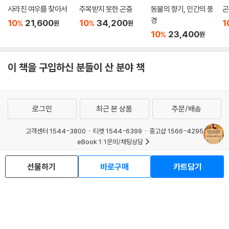
사라진 여우를 찾아서
주목받지 못한 곤충
동물의 향기, 인간의 풍
곤
경
10
21,600
10
34,200
1
%
%
원
원
10
23,400
%
원
이 책을 구입하신 분들이 산 분야 책
로그인
최근 본 상품
주문/배송
고객센터 1544-3800
티켓 1544-6399
중고샵 1566-4295
eBook 1:1문의/채팅상담
예스이십사(주) 사업자 정보
선물하기
바로구매
카트담기
이용약관
개인정보처리방침
청소년보호정책
PC버전
회사소개
거래처관계자께
도서홍보
광고
Copyright © YES24 Corp. All Rights Reserved.
MATOM15