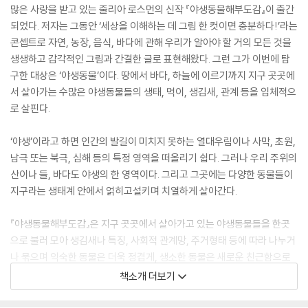
많은 사랑을 받고 있는 줄리아 로스먼의 신작 『야생동물해부도감』이 출간
되었다. 저자는 그동안 ‘세상을 이해하는 데 그림 한 컷이면 충분하다!’라는
콘셉트로 자연, 농장, 음식, 바다에 관해 우리가 알아야 할 거의 모든 것을
생생하고 감각적인 그림과 간결한 글로 표현해왔다. 그런 그가 이번에 탐
구한 대상은 ‘야생동물’이다. 땅에서 바다, 하늘에 이르기까지 지구 곳곳에
서 살아가는 수많은 야생동물들의 생태, 먹이, 생김새, 관계 등을 입체적으
로 살핀다.
‘야생’이라고 하면 인간의 발길이 미치지 못하는 열대우림이나 사막, 초원,
남극 또는 북극, 심해 등의 특정 영역을 떠올리기 쉽다. 그러나 우리 주위의
산이나 들, 바다도 야생의 한 영역이다. 그리고 그곳에는 다양한 동물들이
지구라는 생태계 안에서 얽히고설키며 치열하게 살아간다.
『야생동물해부도감』은 지구 곳곳에서 살아가고 있는 야생동물들을 한곳
으로 불러 모아 생김새나 특징, 사회적 관계망, 주거형태 등에 따라 나누거
나 묶으며 익숙한 동물은 더욱 정겹게, 생소한 동물은 새로운 친근함으로
만나게 한다. 그 속에서 우리는 개별 동물에 대한 풍부한 지식뿐만 아니라
책소개 더보기
그 동물이 실제로 살고 있는 사바나, 열대우림, 사막 한복판 등으로 여행을
떠나는 듯한 생생한 경험을 하게 되고, 우리의 야생에 대한 동경과 상상력