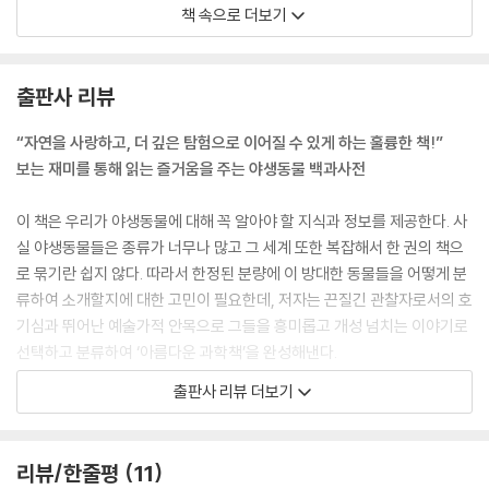
는 동물과 특정 먹이만 먹는 동물」 중에서
책 속으로 더보기
토착종이 아닌 외부에서 들어온 외래종은 생태계에서 본래의 역할이 없을
뿐만 아니라 천적마저 없다. 이런 외래종 동식물은 걷잡을 수 없이 늘어나
출판사 리뷰
토착종을 몰아내거나 씨를 말리기도 한다. 외래종은 선박 화물에 실려 뜻
하지 않게 들어오기도 하지만 대개는 인간이 필요에 의해 들여온 것이다. -
“자연을 사랑하고, 더 깊은 탐험으로 이어질 수 있게 하는 훌륭한 책!”
-- 「생태계를 해치는 외래종의 침입」 중에서
보는 재미를 통해 읽는 즐거움을 주는 야생동물 백과사전
사람들의 하이에나에 대한 인식은 오랫동안 좋지 않았지만, 사회성과 지능
이 책은 우리가 야생동물에 대해 꼭 알아야 할 지식과 정보를 제공한다. 사
이 높은 이 동물은 더 좋은 평판을 받을 만한 자격이 있다. 주로 동물의 사
실 야생동물들은 종류가 너무나 많고 그 세계 또한 복잡해서 한 권의 책으
체를 먹는 청소동물로 알려진 하이에나는 혼자서든 무리를 짓든 사냥에도
로 묶기란 쉽지 않다. 따라서 한정된 분량에 이 방대한 동물들을 어떻게 분
뛰어난 소질을 보인다. 게다가 사체를 한 조각도 남김없이 먹어치워 청소
류하여 소개할지에 대한 고민이 필요한데, 저자는 끈질긴 관찰자로서의 호
부로서도
기심과 뛰어난 예술가적 안목으로 그들을 흥미롭고 개성 넘치는 이야기로
중요한 역할을 한다. --- 「하이에나에 대한 오해」 중에서
선택하고 분류하여 ‘아름다운 과학책’을 완성해낸다.
출판사 리뷰 더보기
코끼리의 코(trunk)는 코와 윗입술이 결합한 부위로서 나무를 뿌리째 뽑
이번에도 저자는 ‘해부도감’이라는 제목에 걸맞게 주요 동물들의 생김새를
을 만큼 강하면서도 풀 한 포기만을 뜯어낼 정도로 섬세하다. 코끼리는 사
해부학적 지식을 바탕으로 정교하게 그리고, 생태계에 대한 개념 설명을
람이 손을 쓰듯 코를 이용하는 한편으로 코로 숨도 쉬고 물을 얼마간 빨아
비롯하여 우리가 흥미롭게 읽고 반드시 알아야 할 생물학적 지식들을 빠짐
리뷰/한줄평
11
들인 다음 입으로 흘려보내 마시기도 한다. --- 「코끼리 잡학 사전」 중에서
없이 수록하여 도감으로서의 역할을 충실히 하고 있다(척추동물과 무척추