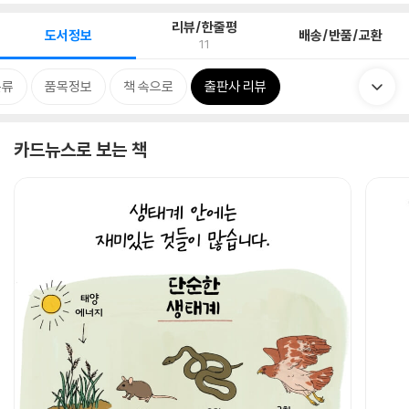
리뷰/한줄평
도서정보
배송/반품/교환
11
분류
품목정보
책 속으로
출판사 리뷰
카드뉴스로 보는 책