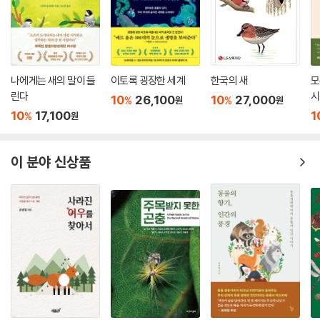
나에게는 새의 말이 들
이토록 굉장한 세계
한국의 새
모
린다
시
10
26,100
10
27,000
%
%
원
원
10
17,100
1
%
원
이 분야 신상품