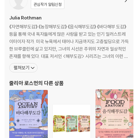
다일과 앨리게이터 비교│킬러 도마뱀│독수리가 지나간 자리
관심작가 알림신청
CHAPTER 3 풀 뜯는 동물들
Julia Rothman
포식자와 먹잇감│오카피│기린영양│기린의 생김새│각질로 이루어진 뿔
《자연해부도감》 《농장해부도감》 《음식해부도감》 《바다해부 도감》
│돋보이는 사슴뿔│영양│발굽의 생김새│얼룩말의 생김새│야생마│야생
등을 통해 국내 독자들에게 많은 사랑을 받고 있는 인기 일러스트레
당나귀│가지뿔영양의 특이한 사례│고개 숙이고 풀 뜯는 동물과 고개 들
이터이자 작가. 미국 뉴욕에서 태어나 지금까지도 고층빌딩으로 가득
고 풀 뜯는 동물│사향소│들소│아프리카물소│코끼리 잡학 사전│아프리
한 브루클린에 살고 있지만, 그녀의 시선은 주위의 자연과 일상적인
카코끼리와 아시아코끼리│이름에 ‘코끼리’가 붙은 동물들│하마│호아친│
존재를 향해 있다. 대표 저서인 <해부도감> 시리즈는 그녀의 이런 따
소등쪼기새와 황로│라마와 알파카│과나코│비쿠냐│낙타의 생김새
뜻하고 섬세한 시선을 엿볼 수 있는 결과물이다. 과학과 역사, 도시,
펼쳐보기
자연, 동물, 음식 등 여러 분야의 지식과 정보를 간결한 글과 아름다
CHAPTER 4 사회적 관계망
운 그림으로 한눈에 보기 쉽게 담아낸다. 놀라운 자연, 농장의 동물과
줄리아 로스먼
의 다른 상품
영장류 집단│유인원│협비류 원숭이│광비류 원숭이│붉은정강이두크│마
식물, 전 세계의 음식, 바닷속 세상에 이어 이
모셋과 타마린│서로 핥아주기│몇 종의 기각류│줄무늬몽구스│미어캣│
홍학의 생김새│화려한 자태를 뽐내는 홍학│벌거숭이두더지쥐│박쥐의
세계│갯과 동물의 세계│여우의 세계
CHAPTER 5 동물들의 집 짓기
집주인│유럽오소리│곤충의 건축술│거미줄│둥지 꾸미기│굴을 파는 새│
자연의 공학자│침대 만들기