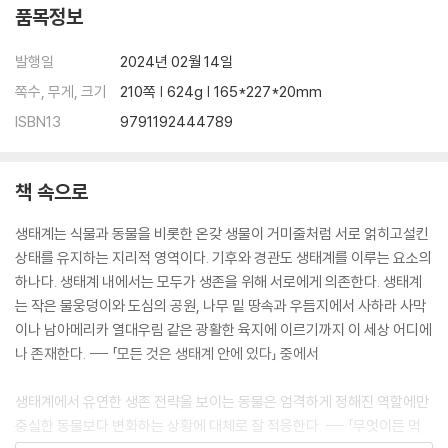
품목정보
발행일
2024년 02월 14일
쪽수, 무게, 크기
210쪽 | 624g | 165*227*20mm
ISBN13
9791192444789
책 속으로
생태계는 식물과 동물을 비롯한 온갖 생물이 거미줄처럼 서로 얽히고설킨
상태를 유지하는 지리적 영역이다. 기후와 경관도 생태계를 이루는 요소의
하나다. 생태계 내에서는 모두가 생존을 위해 서로에게 의존한다. 생태계
는 작은 물웅덩이와 도심의 공원, 나무 밑 땅속과 우듬지에서 사하라 사막
이나 남아메리카 열대우림 같은 광활한 육지에 이르기까지 이 세상 어디에
나 존재한다. --- 「모든 것은 생태계 안에 있다」 중에서
생태계에서 유연한 생존 전략을 보이는 동물은 엄격하게 정해진 역할에만
충실한 동물보다 변화하는 상황에 대체로 잘 적응한다. --- 「무엇이든 먹