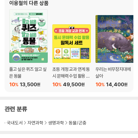
이용철
의 다른 상품
풀고 싶은 퀴즈 알고 싶
초등 개정 교과 연계 동
우리는 비무장지대에
은 동물
시 문해력 수업 활용 필
살아
독서 세트
10
13,500
10
49,500
10
14,400
%
%
%
원
원
원
관련 분류
국내도서
자연과학
생명과학
동물/곤충