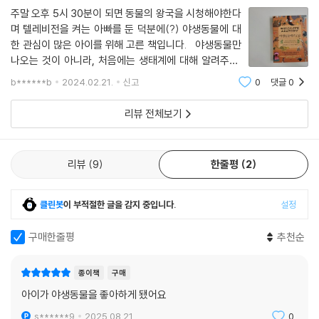
마지막 장에서는 기이하면서 독특한 동물들이 등장한다. 문어는 몸길이가
주말 오후 5시 30분이 되면 동물의 왕국을 시청해야한다
며 텔레비전을 켜는 아빠를 둔 덕분에(?) 야생동물에 대
4.3미터에 이르는 태평양대왕문어부터 몸길이가 2.5센티미터인 피그미
한 관심이 많은 아이를 위해 고른 책입니다. 야생동물만
문어 등 300여 종이 있는데, 크기만큼이나 개성 역시 남다르다. 흉내문어
나오는 것이 아니라, 처음에는 생태계에 대해 알려주고,
는 위장색을 띠는 수준을 넘어 다양한 동물의 모습을 흉내내고, 갈색망토
야생동물의 서식지, 그리고 먹이그물에 대한 설명부터 나
보라문어는 이름 그대로 헤엄치는 모습이 늘어진 망토를 닮았다. 코코넛문
b******b
2024.02.21.
신고
0
댓글
0
옵니다. 사막이 기온이 아니라 건조한 정도에 따라 정의
어는 코코넛 껍질을 이용하여 몸을 숨기고, 파란고리문어의 밝은 몸 색깔
된다는 사실! 아셨나요? 뜨
리뷰 전체보기
은 천적의 접근을 막는다. 알을 낳는 포유류인 오리너구리, 주둥이로 전기
자극을 수집해 먹이를 찾는 별코두더지, 보호용 갑옷을 입은 아르마딜로·
천산갑·가시두더지, 같은 서식지를 공유하고 대나무가 주식인 대왕판다와
리뷰
9
한줄평
2
레서판다, 나무에 매달린 채 출산을 포함한 거의 모든 일을 할 수 있는 나무
늘보 등 개성 넘치는 동물들이 가득하다.
클린봇
이 부적절한 글을 감지 중입니다.
설정
구매한줄평
추천순
종이책
구매
아이가 야생동물을 좋아하게 됐어요
s******9
2025.08.21.
0