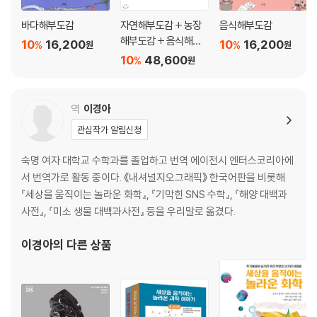
바다해부도감
자연해부도감 + 농장
음식해부도감
CHAPTER 6 기이하면서도 근사한
해부도감 + 음식해부
10
16,200
10
16,200
놀라움을 자아내는 문어│덩치 큰 새들│우스꽝스러운 오리너구리│별코
%
%
원
원
도감 세트
10
48,600
%
두더지│아르마딜로의 생김새│갑옷으로 무장한 그 밖의 포유류│이상야
원
릇한 땅돼지│높은 하늘에서 내려다보자│몸 전체가 검고 흰 동물들│극락
조│카피바라│개미핥기│진기한 카멜레온│중국장수도롱뇽│멕시코도롱
역
이경아
뇽(아홀로틀)│돼지코개구리│그 밖의 다채로운 개구리들│뱀의 세계│판
다의 이모저모│나무늘보
관심작가 알림신청
숙명 여자 대학교 수학과를 졸업하고 번역 에이전시 엔터스코리아에
도움의 손길이 필요한 곳
서 번역가로 활동 중이다. 《내셔널지오그래픽》 한국어판을 비롯해
감사의 말
『세상을 움직이는 놀라운 화학』, 『기막힌 SNS 수학』, 『해양 대백과
사전』, 『미소 생물 대백과사전』 등을 우리말로 옮겼다.
이경아
의 다른 상품