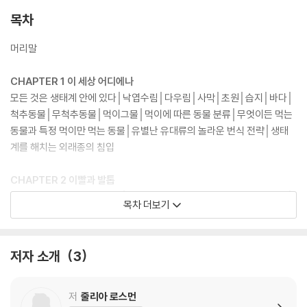
을 더욱 확장시킨다.
목차
머리말
CHAPTER 1 이 세상 어디에나
모든 것은 생태계 안에 있다│낙엽수림│다우림│사막│초원│습지│바다│
척추동물│무척추동물│먹이그물│먹이에 따른 동물 분류│무엇이든 먹는
동물과 특정 먹이만 먹는 동물│유별난 유대류의 놀라운 번식 전략│생태
계를 해치는 외래종의 침입
CHAPTER 2 이빨과 발톱
육식동물과 초식동물의 이빨│사자처럼 생겼지만 영양처럼 먹는 원숭이│
목차 더보기
발톱의 생김새│멋진 발톱의 소유자들│사냥 전략│최고의 자리│아시아사
자와 아프리카사자│하이에나에 대한 오해│최상위 포식자│팬서가 판다
가 아니라고?│호랑이 분류│매력적인 치타│반점으로 구분하기│재규어
저자 소개
3
런디│포사│전 세계의 곰│곰이 아닌 울버린│저녁밥으로 물고기를 잡는
동물들│다양한 피셔│작지만 강한 동물들│타란툴라의 생김새│크고 털이
많은 타란툴라│큰 이빨을 가진 물고기│수리들│부엉이의 생김새│크로커
저
줄리아 로스먼