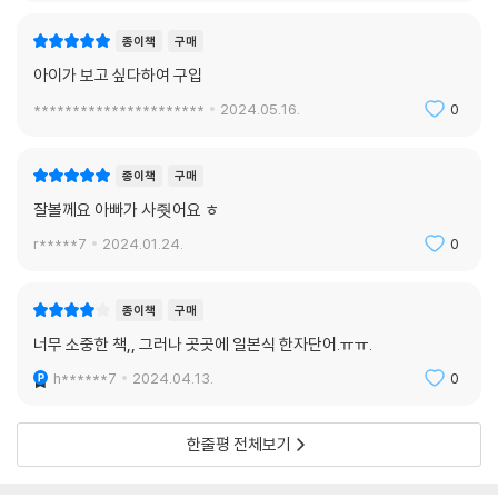
2. 몸을 움직이는 동력
종이책
구매
살아 있는 몸에는 화학 에너지가 들어 있으며, 그 에너지를 배출하고 이용
아이가 보고 싶다하여 구입
해 생명 과정에 힘을 불어넣는 것이야말로 호흡의 화학 반응이 하는 일이
다. 일부 미생물은 산소 없이도 호흡할 수 있지만 몸집이 큰 생물은 산소를
**********************
2024.05.16.
0
필요로 하며, 이들의 몸에 있는 미세하고도 복잡한 구조는 산소를 흡수해
모든 세포에 나누어 주는 일에 관여한다.
종이책
구매
잘볼께요 아빠가 사줫어요 ㅎ
3. 느끼고 감지하기
가장 단순한 미생물조차 주변 환경을 감지한다. 느낀다는 것은 생명체의
r*****7
2024.01.24.
0
핵심적인 속성 가운데 하나이다. 생명체는 감각 정보를 이용해 먹이, 빛, 짝
짓기 상대를 향해 나아가기도 하고 위험으로부터 멀어지기도 하면서 대응
종이책
구매
한다. 화학적 감각이 가장 단순할 테지만, 촉각과 빛 따위의 기본적인 감각
너무 소중한 책,, 그러나 곳곳에 일본식 한자단어.ㅠㅠ.
도 널리 이용된다.
h******7
2024.04.13.
0
4. 움직이기
운동은 생명체의 필수적인 특징 가운데 하나다. 작은 생물은 관절로 된 다
한줄평 전체보기
리를 이용해 달리거나 뛰어오르기도 하고 작은 날개를 파닥여 공중에 머물
기도 한다. 작디작은 세균조차 세포 조직을 회전시켜 앞으로 나아가는 동