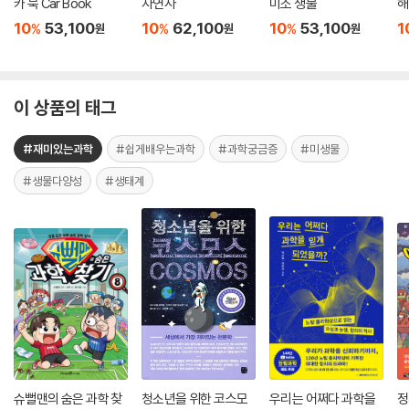
카 북 Car Book
자연사
미소 생물
해
10
53,100
10
62,100
10
53,100
1
%
%
%
원
원
원
이 상품의 태그
#재미있는과학
#쉽게배우는과학
#과학궁금증
#미생물
#생물다양성
#생태계
슈뻘맨의 숨은 과학 찾
청소년을 위한 코스모
우리는 어쩌다 과학을
정