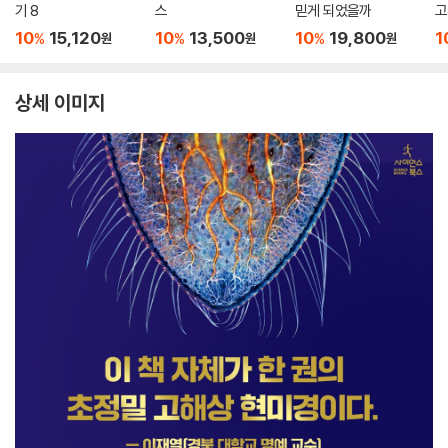
기 8
스
믿게 되었을까
고
10
15,120
10
13,500
10
19,800
1
%
%
%
원
원
원
상세 이미지