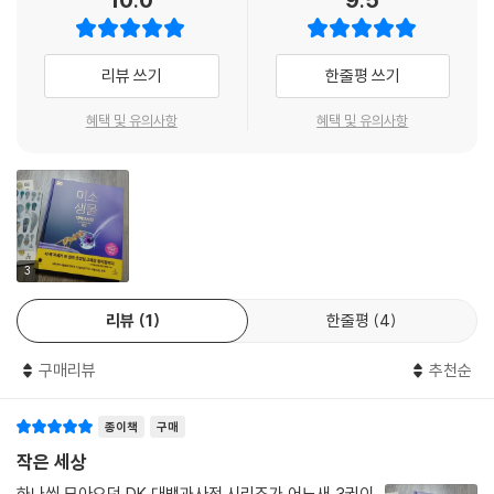
를 맡아 주었다. 작게는 1000배에서 크게는 100만 배까지 확대한 광학 및
류이고 반은 조류 316 / 광합성 조력자 318 용어 해설 320 / 찾아보기 32
전자 현미경 사진 700컷과 밀도 높은 과학적 사실 설명은 인간의 허파꽈
6 / 도판 저작권 334
리에서 일어나는 산소 분자의 교환 과정에서부터 대장균 같은 세균과 바이
리뷰 쓰기
한줄평 쓰기
러스 등이 정상 세포를 감염시키는 전염병의 현장은 물론이고, 반데르발스
힘 같은 화학 분자 간 작용력을 이용해 풀에 매달리는 산개미거미의 솜털
혜택 및 유의사항
혜택 및 유의사항
달린 발까지 미소 생물 세계의 온갖 장면을 포착해 낸다. 독자들은 이 책 책
장을 넘길 때마다 상상도 못 한 미소 세계의 광경에 거대한 충격을 받게 되
리라.
지구에는 120만 종이 넘는 생명체가 존재하지만, 아직 발견되지 않는 수백
만 종의 생명체 대부분은 미시 세계에 속해 있다. 세포를 탐험하는 방법은
3
최신 기술과 함께 발달해 왔다. 전통적인 유리 렌즈를 이용해 빛을 모으는
리뷰
1
한줄평
4
광학 현미경 사진(light micrograph, LM)은 대상을 최대 1000배까지
확대한다. 전자기 ‘렌즈’로 초점을 맞춘 전자 현미경은 파장이 훨씬 작은 전
구매리뷰
추천순
자빔을 이용해 확대력을 100만 배까지 높인다. 투과형 전자 현미경 사진(t
ransmission electron micrograph, TEM)은 전자를 표본의 얇은 박
종이책
구매
편에 투과시킨 것이며 주사형 전자 현미경 사진(scanning electron mic
rograph, SEM)은 고체 표본을 전자빔으로 스캔해 3차원 효과를 얻는다.
작은 세상
하나씩 모아오던 DK 대백과사전 시리즈가 어느새 3권이