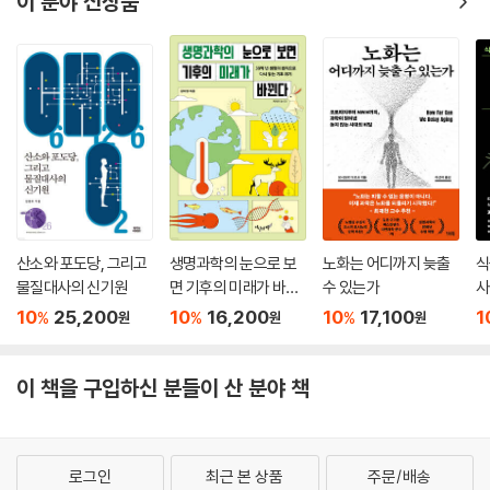
이 분야 신상품
식으로 성장한다. 어떤 개체의 삶의 시작은 성장, 번식, 확산에 전념하는 여
러 단계로 이루어진 생활사의 시작이 될 수도 있다.
8. 서식지와 생활 양식
작은 생명체는 치명적일 만큼 열악한 환경을 포함해 가능한 모든 서식지에
서 살아간다. 해수면은 무리를 이룬 플랑크톤으로 가득하고, 심해 퇴적물
에는 온갖 미생물이 넘쳐난다. 토양 입자들 사이에서는 작은 동물들이 살
아가며 작디작은 기생충은 자기보다 큰 생명체의 피부는 물론 장, 피, 심지
어 뇌에서도 살아간다.
산소와 포도당, 그리고
생명과학의 눈으로 보
노화는 어디까지 늦출
식
이 책은 우리가 살아가는 세계의 내부 세계로 들어가는 통로다.
물질대사의 신기원
면 기후의 미래가 바뀐
수 있는가
사
―크리스 패컴(박물학자, 사진 작가, 과학 저술가, 방송인)
다
10
25,200
10
16,200
10
17,100
1
%
%
%
원
원
원
이 책의 특징
이 책을 구입하신 분들이 산 분야 책
★ 전 세계 10개국 8만 부 출간, DK 베스트셀러 비주얼 대백과사전
★ 보이지 않는 곳까지 밝히는 첨단 전자 현미경 사진
★ 380컷의 세밀화와 사진을 담은 『미소 생물 도감』 증정
로그인
최근 본 상품
주문/배송
★ 놀라운 미시 세계 엽서 4종 포함