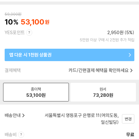
59,000
원
10
53,100
YES포인트
2,950원 (5%)
5만원 이상 구매 시 2천원 추가 적립
앱 다운 시 1천원 상품권
결제혜택
카드/간편결제 혜택을 확인하세요
종이책
원서
53,100
원
73,280
원
배송안내
서울특별시 영등포구 은행로 11(여의도동,
변경
일신빌딩)
배송비
무료