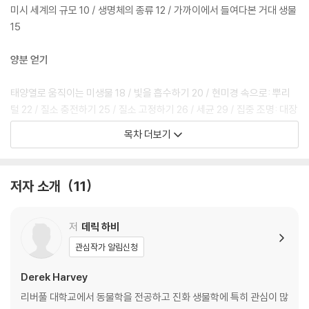
미시 세계의 규모 10 / 생명체의 종류 12 / 가까이에서 들여다본 거대 생물
15
양분 얻기
태양열로 움직이는 미생물 18 / 빛을 흡수하기 20 / 현미경 속으로: 뿌리
털 22 / 질소 충전하기 25 / 질소 고정하기 26 / 세균 29 / 집중 조명: 대장
균 30 / 숙주 해치기 32 / 양분 흡수하기 35 / 집중 조명: 푸른곰팡이 36 /
목차 더보기
먹이 삼키기 38 / 미생물 포식자 40 / 자세포 42 / 입자 먹기 44 / 구기
연결하기 46 / 곤충의 구기 48 / 흡혈 동물 50 / 즙액 받아마시기 52 / 먹
이 긁어내기 54 / 독이 있는 집게발 56 / 먹이를 소화하기 쉬운 상태로 만
저자 소개
11
들기 58 / 현미경 속으로: 혈류 속으로 들어가는 먹이 60 / 장에서 살아가
기 63 / 거미줄 치기 64 / 식물도 아니고 동물도 아닌 66 / 나무 먹기 68
저
데릭 하비
몸을 움직이는 동력
관심작가 알림신청
에너지 배출 72 / 산소 이용하기 75 / 무기질 에너지 77 / 발효 에너지 78
Derek Harvey
/ 산소 농도에 대한 다양한 미생물의 반응 80 / 기체 교환 82 / 숨 쉬는 관
리버풀 대학교에서 동물학을 전공하고 진화 생물학에 특히 관심이 많
84 / 곤충의 아가미 86 / 현미경 속으로: 포유류의 폐 88 / 산소 운반하기