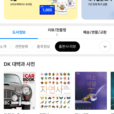
리뷰/한줄평
도서정보
배송/반품/교환
5
 소개
관련분류
품목정보
출판사 리뷰
DK 대백과 사전