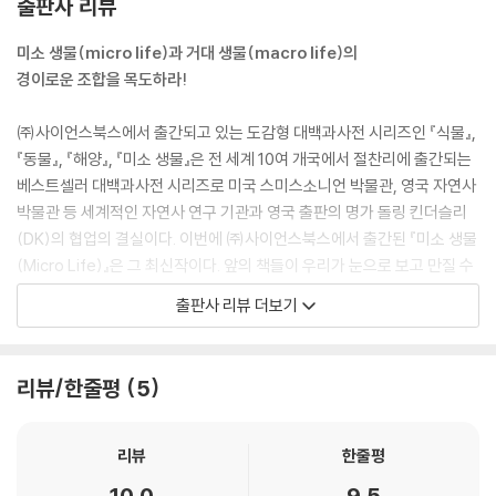
출판사 리뷰
벌 238 / 은밀하게 이루어지는 수분 240 / 호황과 불황 242 / 굶주림에
서 탈출하기 244 / 짝짓기 경쟁 246 / 어버이 양육 248
미소 생물(micro life)과 거대 생물(macro life)의
경이로운 조합을 목도하라!
성장과 변화
㈜사이언스북스에서 출간되고 있는 도감형 대백과사전 시리즈인 『식물』,
세포 군체 252 / 세포 분열 254 / 배아 발달 256 / 곤충의 알 258 / 현미
『동물』, 『해양』, 『미소 생물』은 전 세계 10여 개국에서 절찬리에 출간되는
경 속으로: 양치류가 자라는 법 260 / 씨앗 262 / 씨앗 발아 264 / 단순한
베스트셀러 대백과사전 시리즈로 미국 스미스소니언 박물관, 영국 자연사
식물 266 / 플랑크톤으로 성장하기 268 / 단계적으로 성장하기 270 / 길
박물관 등 세계적인 자연사 연구 기관과 영국 출판의 명가 돌링 킨더슬리
고 짧은 수명 272
(DK)의 협업의 결실이다. 이번에 ㈜사이언스북스에서 출간된 『미소 생물
(Micro Life)』은 그 최신작이다. 앞의 책들이 우리가 눈으로 보고 만질 수
서식지와 생활 양식
있는 식물, 동물, 해양 생물 등을 다뤘다면, 이번 책은 전자 현미경 같은 첨
출판사 리뷰 더보기
단 과학 기술 장비의 도움을 받지 않으면 볼 수 없는, 그렇지만 우리의 삶과
어디든 존재하는 세균 276 / 극한 환경에서 살아남기 278 / 집중 조명: 완
자연에 막대한 영향을 미치는 미소 생물들의 세계를 다룬다.
보 동물 280 / 추위에 살아남기 282 / 붙잡고 매달리기 284 / 해양 플랑
리뷰/한줄평
5
크톤 286 / 집중 조명: 요각류 288 / 연못에서 살아가는 미생물 290 / 민
박물학자이자 과학 저술가, 사진 작가 크리스 패컴이 『동물』, 『해양』에 이
물에서 살아가는 생명체 292 / 집중 조명: 선충 294 / 재활용되는 물질 2
어 『미소 생물』의 서문을 열며 미소 생태계 속으로 독자를 안내하고, 『보이
96 / 모래 입자 속에서 298 / 충영 형성 300 / 집중 조명: 모기 302 / 피
지 않는 권력자』, 『담장 속의 과학』 등을 저술하며 미생물 과학의 대중화에
리뷰
한줄평
부에서 살아가기 304 / 털에서 살아가기 306 / 소화관 속 생물 공동체 3
앞장서 온 이재열 경북 대학교 생명 과학부 명예 교수가 한국어판의 감수
10.0
9.5
08 / 혈구 감염 310 / 뇌 기생충 312 / 식물과 균류의 협력 314 / 반은 균