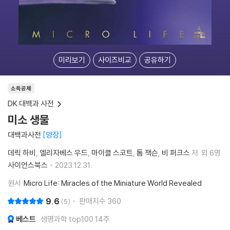
미리보기
사이즈비교
공유하기
소득공제
DK 대백과 사전
미소 생물
대백과사전
양장
데릭 하비
엘리자베스 우드
마이클 스코트
톰 잭슨
비 퍼크스
저
외 6명
사이언스북스
2023.12.31.
원서
Micro Life: Miracles of the Miniature World Revealed
9.6
판매지수
360
5
베스트
생명과학 top100 14주