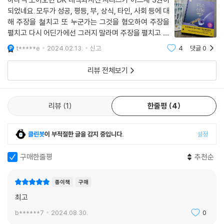
지름이 0.1마이크로미터(1000억분의 1미터)에 불과한 SARS-CoV-2
되었네요. 모두가 성공, 평등, 부, 상식, 타인, 사회 등에 대
(코로나19 대유행을 일으킨 코로나바이러스)에서부터 복잡한 모낭과 꽃
해 주장을 쳘치고 또 누군가는 그것을 혐오하여 주장을
가루 구조에 이르기까지 온갖 생명 형태의 근간을 최첨단 과학적 이미지로
펼치고 다시 어딘가에선 그러지 말라며 주장을 펼치고 자
살핀 이 책은 압도적인 사진과 정교한 인포그래픽을 절묘하게 구성하고 미
기PR의 시대라지만 각자 자기PR만 하는 시대가 아닌가
t*****e
2024.02.13.
신고
4
댓글
0
싶기도 합니다. 그렇게 모두가 소란스러울 때 저는 조용
소 생태계 속 생명체 기능을 8가지로 압축해 독자를 미소 생물 세계 속으
히, 사람과는 무관한, 그러나 아주 무관하진
로 전격 안내한다. 한국어판에는 부록으로 미소 생물 엽서 4장과 다양한
리뷰 전체보기
미소 생물 사진과 세밀화 380점을 담은 『미소 생물 도감』까지 별책으로
포함하고 있다.
리뷰
1
한줄평
4
미소 생태계 구성원의 8가지 생명 기능:
영양, 에너지, 감각, 운동, 방어, 번식, 성장, 서식지를
클린봇
이 부적절한 글을 감지 중입니다.
설정
밀착 관찰한 총천연색 과학 도감!
구매한줄평
추천순
1. 양분 얻기
식물, 조류, 일부 세균처럼 어떤 생물은 햇빛 에너지를 이용해 단순한 화학
종이책
구매
물질에서 양분을 만들어 내거나 화학 물질 자체로 양분을 만들어 낸다. 이
최고
들이 만들어 낸 유기 물질은 지구에 존재하는 먹이 사슬의 나머지를 이루
는 균류, 동물, 그 밖의 수많은 미생물의 먹이가 된다.
b******7
2024.08.30.
0