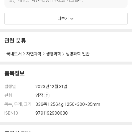
질』, 『해양』, 『자연사』 등에 원고를 기고했다.
58 / 새총처럼 날아가기 160 / 다리로 뛰어오르기 162 / 곤충의 날개 164
/ 안정적인 비행 166 / 가장 작은 비행사 168 / 현미경 속으로: 날개깃 17
0 / 무임 승차하는 진드기 172
더보기
지탱하고 보호하기
관련 분류
세포의 내골격 176 / 규조류 178 / 미세한 껍질 180 / 규산질 골격 182 /
셀룰로스 갑옷 184 / 해면의 골편 186 / 튀기는 물 188 / 화학적 방어 190
국내도서
자연과학
생명과학
생명과학 일반
/ 외부의 골격 192 / 숨어 지내기 194 / 극피동물의 골격 196 / 현미경 속
으로: 상어 피부 198 / 척추동물의 골격 200 / 현미경 속으로: 포유류의 털
품목정보
202 / 세포벽 204 / 현미경 속으로: 식물을 지탱하는 줄기 206 / 잎 표면
208 / 곤충의 침 210 / 자극하는 털 212 / 독을 쏘는 털 214 / 내부 방어 21
발행일
2023년 12월 31일
6
판형
양장
번식하기
쪽수, 무게, 크기
336쪽 | 2564g | 250*300*35mm
ISBN13
9791192908038
사보타주 세포 220 / 집중 조명: 코로나바이러스 222 / 군체를 이루는 세
균 224 / 무성 생식 226 / 난자 수정 228 / 균류의 번식 230 / 세대 교번
232 / 현미경 속으로: 꽃식물의 성 234 / 꽃가루 입자 236 / 집중 조명: