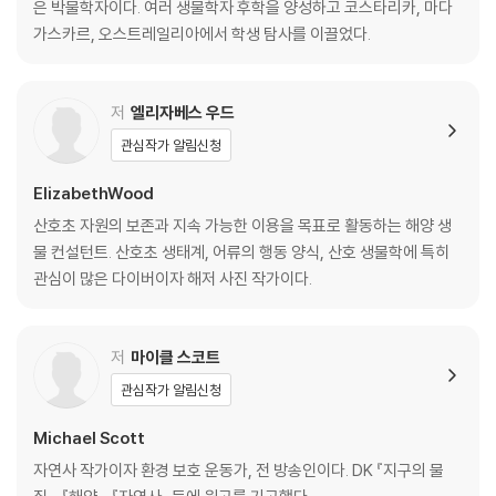
은 박물학자이다. 여러 생물학자 후학을 양성하고 코스타리카, 마다
80 / 현미경 속으로: 순환계 92 / 현미경 속으로: 잎의 공기구멍 94 / 체온
가스카르, 오스트레일리아에서 학생 탐사를 이끌었다.
유지하기 96
느끼고 반응하기
저
엘리자베스 우드
관심작가 알림신청
주변 환경 감지하기 100 / 더듬이 102 / 맛 느끼기 104 / 소리 듣기 106 /
현미경 속으로: 귓속의 감각세포 108 / 거리 판단하기 110 / 겹눈 112 / 색
ElizabethWood
깔 만들기 114 / 보는 각도에 따라 달라지는 빛깔 116 / 빛 만들기 118 / 몸
산호초 자원의 보존과 지속 가능한 이용을 목표로 활동하는 해양 생
색깔을 바꾸는 동물들 120 / 현미경 속으로: 신경세포 122 / 행동 조정 12
물 컨설턴트. 산호초 생태계, 어류의 행동 양식, 산호 생물학에 특히
4
관심이 많은 다이버이자 해저 사진 작가이다.
움직이기
저
마이클 스코트
파닥이는 털 128 / 집중 조명: 짚신벌레 130 / 기어 다니는 세포 132 / 털
관심작가 알림신청
로 헤엄치기 134 / 섬모가 만든 빗 136 / 단순한 근육 138 / 수축하는 근
육 140 / 마찰력 극복하기 142 / 매끄러운 노 젓기 144 / 부력 조절하기 1
Michael Scott
46 / 관족 148 / 수면에서 살기 150 / 집중 조명: 송장헤엄치개 152 / 매
자연사 작가이자 환경 보호 운동가, 전 방송인이다. DK 『지구의 물
달리는 발 154 / 늘였다 줄였다 할 수 있는 다리 156 / 마디가 있는 다리 1