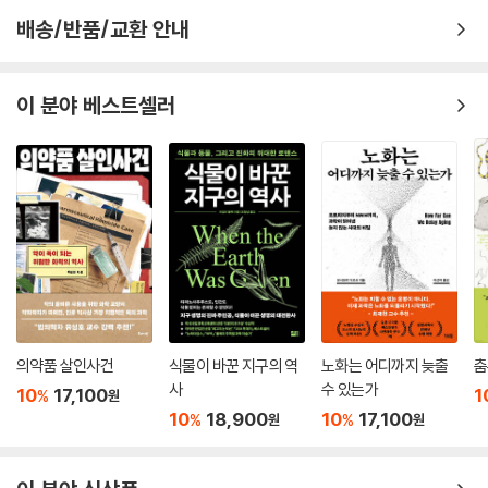
력을 얻을 수 있다. 모든 생물은 내부의 세포가 움직이면서 몸의 형태가 바
배송/반품/교환 안내
뀌기도 하고 물질이 몸 안팎으로 드나들기도 한다.
5. 지탱하고 보호하기
이 분야 베스트셀러
아무리 작은 생물이라도 형태 유지를 위한 골격과 외피, 움직일 때 몸을 붙
들어 매두기 위한 지지 발판 정도는 필요한 법이다. 작고 위험에 취약하기
때문에 물리적으로든, 화학적으로든, 단순히 수적으로든 자신을 방어할
필요가 있다.
6. 번식하기
오늘날 살아 있는 생물의 형태는 40억 년에 걸친 진화를 마친 뒤에 자손을
남기는 일에 능숙해짐으로써 생존에 성공을 거두었다. 여기에는 단순히 자
기 복제를 하거나 다른 종과 DNA를 섞거나 새로운 유전자 조합을 만들어
내는 방식이 이용되었다. 그중 일부는 앞으로도 생존을 위한 치열한 싸움
의약품 살인사건
식물이 바꾼 지구의 역
노화는 어디까지 늦출
춤
에서 성공을 거둘 것이다.
사
수 있는가
10
17,100
1
%
원
10
18,900
10
17,100
%
%
원
원
7. 성장과 변화
살아 있는 생명체는 성장한다. 성장은 생명체를 정의하는 중요한 속성이지
만, 다세포 생물은 세포 분열, 분기, 분화가 포함된 복잡하고 조직적인 방