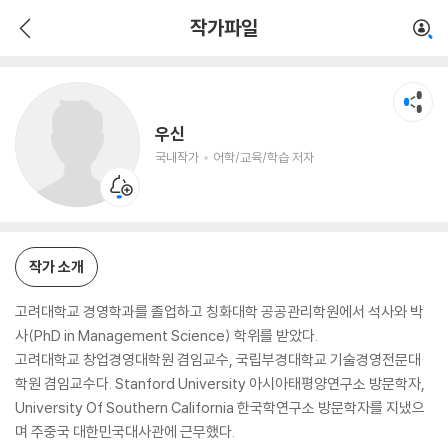
우신
작가파일
국내작가
어학/교육/학습 저자
우신
국내작가
어학/교육/학습 저자
작가 소개
고려대학교 경영학과를 졸업하고 칭화대학 공공관리학원에서 석사와 박
사(PhD in Management Science) 학위를 받았다.
고려대학교 창업경영대학원 겸임교수, 국립부경대학교 기술경영전문대
학원 겸임교수다. Stanford University 아시아태평양연구소 방문학자,
University Of Southern California 한국학연구소 방문학자를 지냈으
며 주중국 대한민국대사관에 근무했다.