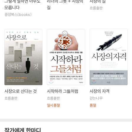
그렇게 일하면 아무도
리더의 그릇 + 사장의
사장의 길
모릅니다
길
흐름출판
중앙북스(books)
사장으로 산다는 것
시작하라 그들처럼
사장의 자격
흐름출판
흐름출판
걷는나무
일시품절
품절
작가에게 한마디