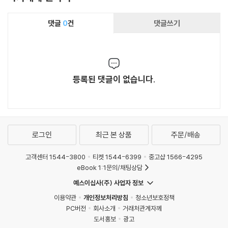
댓글
0
건
댓글쓰기
등록된 댓글이 없습니다.
로그인
최근 본 상품
주문/배송
고객센터 1544-3800
티켓 1544-6399
중고샵 1566-4295
eBook 1:1문의/채팅상담
예스이십사(주) 사업자 정보
이용약관
개인정보처리방침
청소년보호정책
PC버전
회사소개
거래처관계자께
도서홍보
광고