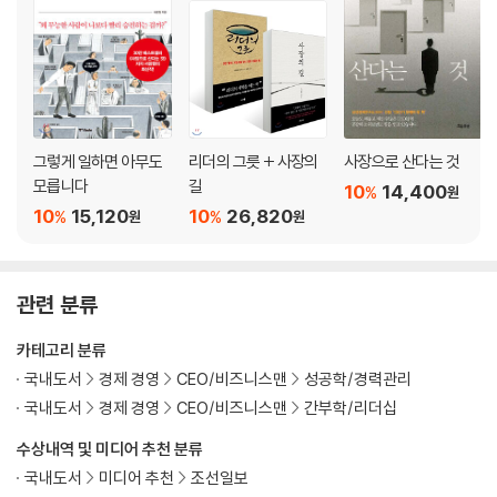
칭기즈칸의 충고: 강하기만 하면 진다!｜허리를 꺾는다는 것
왜 여성 상사들과 일하고 싶어하지 않을까
8 일을 안 하는 용기
잭 웰치의 후회
맨주먹으로 성공한 사장들의 고민
그렇게 일하면 아무도
리더의 그릇 + 사장의
사장으로 산다는 것
모릅니다
길
10
14,400
%
원
9 먼저 주고 다가선다는 것
10
15,120
10
26,820
%
%
원
원
사장이 평생 고마워하는 아내들
사람들은 먼저 받기를 원한다｜젊은 사장들이 곤란을 겪는 이유｜먼저 주
어야 크게 받는 자연의 원리
관련 분류
10 기다리는 마음
카테고리 분류
믿는 도끼에 발등 내놓기
국내도서
경제 경영
CEO/비즈니스맨
성공학/경력관리
리더가 영원한 성장동력인 이유
국내도서
경제 경영
CEO/비즈니스맨
간부학/리더십
목계가 되어야 하는데…
기다림이라는 처절한 노력｜왜 기다림은 힘들고 어려울까?
수상내역 및 미디어 추천 분류
국내도서
미디어 추천
조선일보