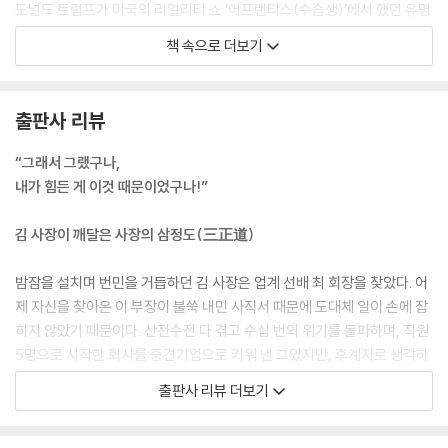
도널드 트럼프가 미국의 리얼리티 쇼 ‘어프랜티스(수습생)’에서 했던 유명
잘나가는 기업과 못 나가는 기업의 본질적 차이
한 한 마디가 있다. 어느 날 어려운 미션을 받은 팀이 머리를 맞대고 아이디
삶을 바쳐야 한다, 목숨을 걸어야 한다
책 속으로 더보기
어를 짜냈다. 여러 다양한 의견이 나오자 팀장을 맡은 사람이 다수결로 결
정하자는 제안을 했다. 모두들 오케이한 덕분에 투표를 통해 팀원들이 가
15 신사업은… 애간장이고 목숨줄
장 좋다는 안을 선택했다. 그런데 트럼프가 팀 리더에게 한 마디를 던졌다.
마음속 시소 전쟁
출판사 리뷰
“당신은 해고야!You’re fired”(중략) 결정은 리더에게 지워진 멍에인 동
위스키 한 잔의 리더십
시에 고유 권한인데 리더가 해야 할 일을 다수결이라는 이름으로 팀원들에
직원과 사장의 차이: 언젠가 Vs 언제든지
“그래서 그랬구나,
게 떠넘겼다는 것이다. 판단과 결정은 누구도 대신할 수 없는 것이고, 해서
내가 힘든 게 이것 때문이었구나!”
도 안 되는 것인데 특별한 이유 없이 다수결을 택한 것은 책임 회피이며, 혼
16 니체는 왜 위험하게 살라고 했을까?
자 감당해야 할 일을 하지 못했다는 게 그의 말이었다. 그는 이렇게 선을 그
이 무시무시한 일을 견딘다는 것
김 사장이 깨달은 사장의 삼정도(三正道)
었다. “다수결은 만병통치약이 아니다.”--- p.101~102
영혼 속에 혼돈을, 가운데가 아닌 경계를!｜내 몫의 어둠 길들이기
밤잠을 설치며 번민을 거듭하던 김 사장은 업계 선배 최 회장을 찾았다. 어
5장 혼자 밥 먹을 수 있는가?(그들은 혼자 먹는다)
에필로그 모퉁이와 꽃자리
제 자신을 찾아온 이 부장이 불쑥 내민 사직서 때문에 도대체 일이 손에 잡
새로운 젊은 왕을 모신 아누아크 족은 왜 ‘왕은 혼자 지내야 하고 혼자 식사
히지 않았기 때문이다. 산전수전 다 겪고 수십 번의 위기를 돌파하며, 직원
를 해야 한다’는 전통을 새로운 왕에게 내밀었을까? 누군가와 밥 먹는 걸
5명으로 시작한 회사를 중견기업으로 키워 낸 그였지만, 후계자로 생각하
통해 공정함이 훼손되지 않아야 왕의 권위가 서고, 권위가 있어야 부족민
고 공들여 키운 인재가 내민 사직서에 눈앞이 캄캄했다. 이런 문제를 논의
출판사 리뷰 더보기
들이 그의 지시를 따를 것이기 때문이다. 할 수 있다고 아무하고나 대화하
할 사람이 딱히 없었다. 혼자 끙끙 앓으며 삭히는 것도 한계에 도달했고,
고 농담을 나누게 되면 권위가 훼손되듯이 밥 먹는 것도 마찬가지인 까닭
‘왜 나는 이런 문제를 논의할 사람조차 없는가’ 한탄스러웠다. 그런 상황에
이다. 당연히 아프지도 말아야 한다. 자신보다 부족민의 이익을 우선해야