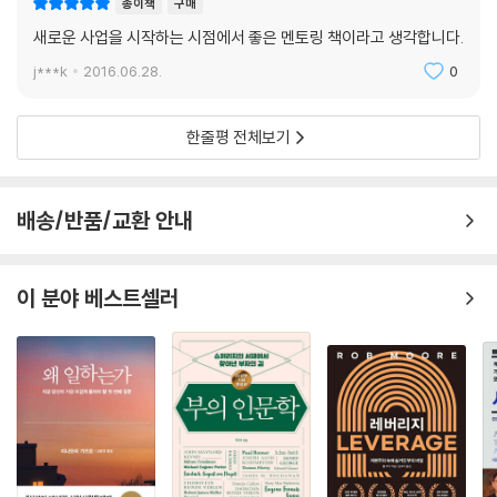
종이책
구매
험과 지혜를 배울 수 있어 유익했다. 책장을 덮으면서 사장의 길을 묵묵히
새로운 사업을 시작하는 시점에서 좋은 멘토링 책이라고 생각합니다.
걸어가야겠다고 나 자신을 다잡는 계기가 되었다. 현직 CEO에게는 공감
j***k
2016.06.28.
0
과 위로를 전해주고, 미래의 CEO에게는 자신의 길을 미리 살펴보는 지침
서가 되어 줄 것이다.
： 조남성 삼성 SDI 사장 ：
한줄평 전체보기
365일 24시간, 잠든 시간마저도 야수의 본능과 철학자의 고뇌를 동시에
끌어안고 있는 사람이 리더다. 이 책은 구체적인 성과를 내야하는 리더들
배송/반품/교환 안내
에게 상대방을 제압하는 것이 아니라 스스로를 이겨내는 것이 진정한 승리
임을 일깨워주고 있다. 사장으로 살아가는, 살아가길 원하는 모든 리더들
에게 성장과 자기성찰을 위한 지침이 되어줄 것이다.
이 분야 베스트셀러
： 이방수 LG디스플레이 부사장 ：
국내외 대기업 27명의 최고경영자와 일하면서 느낀 공통점은 그들 모두
혼자라는 사실이다. 처절한 기다림과 인내, 불확실한 상황에서의 결정, 긍
정의 메시지를 전하는 일은 그들이 끌어안고 있는 두려움, 초조함, 고뇌를
내면으로 감추는 근육을 단련하도록 만든다. 그렇다고 리더의 내면에 자리
한 고독과 불안이 사라지는 것은 아니다. 저자는 깊은 통찰과 간결한 기술