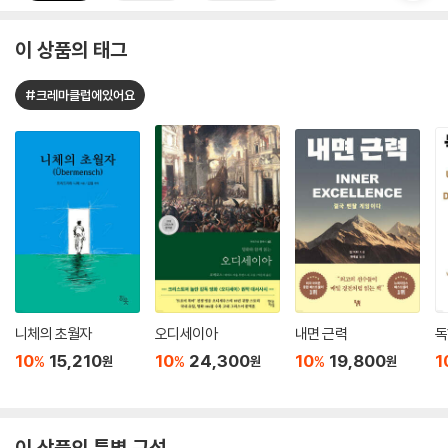
이 상품의 태그
#크레마클럽에있어요
니체의 초월자
오디세이아
내면 근력
독
10
15,210
10
24,300
10
19,800
1
%
%
%
원
원
원
이 상품의 특별 구성