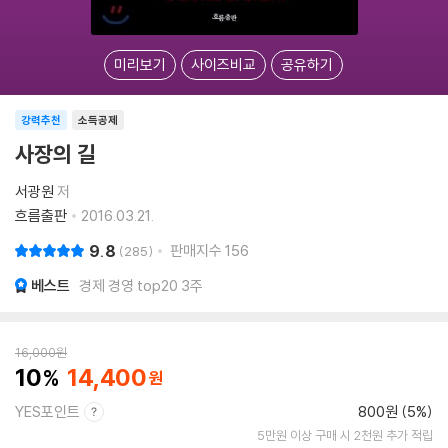
미리보기
사이즈비교
공유하기
강력추천
소득공제
사장의 길
서광원
저
흐름출판
2016.03.21.
9.8
판매지수
156
285
베스트
경제 경영 top20 3주
16,000
원
10
14,400
YES포인트
800원 (5%)
5만원 이상 구매 시 2천원 추가 적립