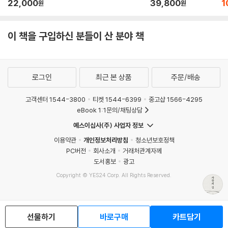
22,000
39,800
1
원
원
의 리더들이 사장의 숙명을 깨우치고 받아들이며 앞으로 나아가는 모습에
서 큰 감명을 받았고 진실한 용기가 무엇인지 엿볼 수 있었다.
： 김동원 現 Real Math학원 근무(前 멘토수학학원 원장) ：
이 책을 구입하신 분들이 산 분야 책
한 기업을 경영하고 있는 사장으로서, 참으로 공감이 가고 해답이 되는 책
이다. 매일 새로운 길을 만들면서 혼자 가는 외로움과 그러면서 전체를 아
로그인
최근 본 상품
주문/배송
우르며 같이 가야 하는 책임에 대하여 분명하게 제시하고 있다. 오랜 기간
사장 직책을 수행하면서도 흐릿하게 느꼈던 길이 한결 밝아졌다. 경영자
고객센터 1544-3800
티켓 1544-6399
중고샵 1566-4295
제위께 일독을 권한다.
eBook 1:1문의/채팅상담
： 조항원 (주)대성미생물연구소 사장：
예스이십사(주) 사업자 정보
저자의 전작 《사장으로 산다는 것》에 이은 이 책 《사장의 길》은 이 시대를
이용약관
개인정보처리방침
청소년보호정책
PC버전
회사소개
거래처관계자께
살아가는 사장의 고민과 그 자리를 지향하는 리더들의 고민이 같은 길 위
도서홍보
광고
에서 같은 방향을 향하고 있음을 일깨워 주고 있다. 저자는 그 길 위에서 반
복되는 시련을 딛고 일어선 사장의 내면을 들여다보고 위로한다. 그리고
Copyright © YES24 Corp. All Rights Reserved.
MATOM7
사장의 고민이 서로 다르지 않음을 전하며 함께 같은 길을 걸어가는 동행
이라는 말을 건네는 듯하다. 그가 건네는 위로가 캄캄한 밤에 항로를 찾는
선장에게 길을 알려주는 북극성의 별빛처럼 영롱하고 따뜻하게 느껴졌다.
선물하기
바로구매
카트담기
그의 시선을 따라 내 마음도 밖이 아닌 안을 향한다.