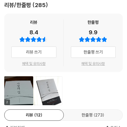
서 최 회장은 뭔가 돌파구를 찾아 줄 수 있을 것 같았다. 설사 답을 얻지 못
리뷰/한줄평
285
하기 때문이다.(중략) 리더의 고독은 나누는 게 아니다. 아니, 나눌 수 없
하더라도 심심한 위로의 말이라도 들을 수 있을 것 같았다. 하지만, 평소 인
다. 나눌 수 없는 고독을 나누려는 순간, 그러니까 고독하지 않으려는 순간,
자하고 성품 좋아 후배의 넋두리를 잠자코 받아 주던 최 회장이 이날은 달
문제가 시작된다! 고독을 뜻하는 영어 단어 solitude는 sole에서 시작된
랐다. “김 사장, 아직 사장의 삼정도(三正道)를 모르나, 이를 모르면 자네
리뷰
한줄평
단어다. sole은 태양을 의미한다. 하늘의 태양이 둘일 수 없듯 홀로 있어야
는 사장의 자리를 지킬 수 없네” 어리둥절 몸 둘 바를 몰라 하는 김 사장을
8.4
9.9
하는 것이다.--- p.141~142
무심히 바라보던 최 회장이 묵직한 입을 열었다. “자네 아누아크 부족의
‘왕의 조건’을 아는가?”
7장 져주는 힘(작은 도요새가 영리한 여우를 이기는 법)
리뷰 쓰기
한줄평 쓰기
《채근담》에 ‘응립여수 호행사병鷹立如睡, 虎行似病’이라는 말이 나온
一. 외롭더라도 혼자 가야 한다
다. ‘매는 조는 듯이 앉아 있고 호랑이는 병이 든 듯이 걷는다’는 뜻이다.(중
; 왕이 혼자 밥 먹는 이유
혜택 및 유의사항
혜택 및 유의사항
략) 존재감을 높이고 위세를 높일수록 주변의 경계심 또한 높아지는 건 당
연지사, 위기가 임박했다는 징조를 느낀 사냥감들은 바람처럼 사라져버린
아프리카에 아누아크 족이 있다. 아누아크 족은 아프리카의 수단과 에티오
다.(중략) 그래서 노련한 매는 조는 듯 앉아 있다 쏜살같이 덮치고 경험 많
피아 국경 접경지대 근처에서 유목하는 작은 부족이다. 아누아크 족은 왕
은 호랑이는 병든 듯 걷다가 전광석화처럼 달려든다. 매섭게 앉아 있고 당
이 사망 전에 후계자를 지명하고 지명 받은 자가 왕이 되는 것이 관례다. 문
당하게 걷는 게 힘든 게 아니라 조는 듯 앉아 있고 병든 듯 걷는 게 힘들다.
제는 왕이 지켜야 할 계율이 있는데, 그것을 한 단어로 요약하면 ‘고독(孤
자연의 최강자들은 평소에는 져주고 또 져주다가 이겨야 할 때 이기는 허
獨)’이다. 왕은 자신의 거처에서 혼자 지내고, 식사도 혼자 해야 하며, 부족
2
허실실 전략의 고수들이다.--- p.188
민들과 함부로 대화를 나눌 수도 없으며, 아파도 아픈 척을 해서는 안 된다.
리뷰
12
한줄평
273
저자는 아누아크 족의 ‘왕의 계율’이 현대 사회의 사장의 조건과 정확히 일
9장 먼저 주고 다가선다는 것(사장이 평생 고마워하는 아내들)
치한다고 말한다. 관계를 맺고 살아가야 하는 인간의 본능을 거슬러 스스