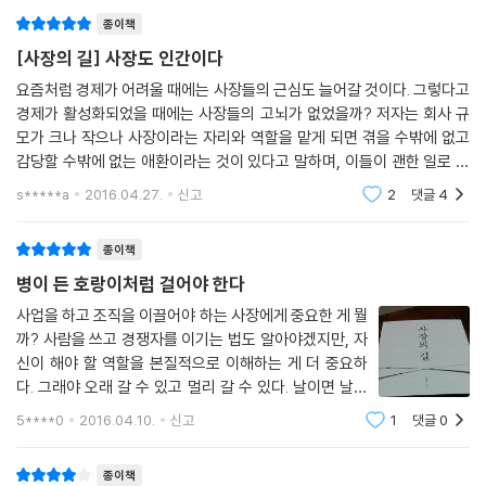
12장 생각은 혼자하고 행동은 같이하라(너무나 인간적이었던 루이 16세
생은 힘의 역학관계를 바탕으로 하고 있다. 난초가 병약해지면 리조비아는
종이책
의 비극)
더 많은 당분을 얻기 위해 난초의 뿌리를 갉아먹기 때문이다. 난초는 리조
[사장의 길] 사장도 인간이다
조직을 이끄는 이들이 결코 잊어서는 안 되는 게 바로 생각은 혼자 하고 행
비아의 침범이 심해지면 살균 성분을 흘려보내 영역 침범을 응징하고, 성
동은 같이하는 것이다. 지독하게 혼자이어야 하면서도 언제나 함께 가야
요즘처럼 경제가 어려울 때에는 사장들의 근심도 늘어갈 것이다. 그렇다고
장이 침체하면 당분의 공급량을 늘린다. 난초는 힘을 바탕으로 보상과 응
경제가 활성화되었을 때에는 사장들의 고뇌가 없었을까? 저자는 회사 규
한다. 말은 쉽지만 행하기는 너무나 어려운 아름다운 패러독스다. 남들이
징을 통해 리조비아를 관리한다.
모가 크나 작으나 사장이라는 자리와 역할을 맡게 되면 겪을 수밖에 없고
보면 아름답지만 막상 자신의 일이 되면 괴로운 패러독스다. 하지만 인도
감당할 수밖에 없는 애환이라는 것이 있다고 말하며, 이들이 괜한 일로 혼
의 속담처럼 ‘강가에서 살 작정이라면 악어와 친구가 되어야 한다’.--- p.3
조직에서 사장이 능동적으로 일하는 구성원을 만드는 방법도 다르지 않다.
자 고민하고 괴로워하지 않았으면 하는 마음에 이 책을 출간했다고 한다.
10~311
s*****a
2016.04.27.
신고
2
댓글
4
답을 알면서도 모르는 척하며 기다리고 원하는 대로 따르지 않는 구성원을
"다들 책을 읽으
설득하는 것은 괴로운 일이나, 이 기다림의 괴로움을 견뎌내는 것이 사장
13장 리더십이란 따라야 할 이유를 제시하는 것(유능함의 2가지 조건)
종이책
의 둘째 계명이며, 한 몸처럼 일하는 조직을 만드는 방법이다.
리더십이란 두 가지 원초적인 능력에서 시작한다. 성과를 내는(먹을 걸 찾
병이 든 호랑이처럼 걸어야 한다
아내거나 만들어내는) 능력과 조직을 하나로 만드는(그래서 효과적으로
조직과 조직의 속성을 아는 게 고개를 끄덕이는 것이라면, 품는 건 도저히
사업을 하고 조직을 이끌어야 하는 사장에게 중요한 게 뭘
움직이게 하는) 능력이다. 조직이 리더를 따르는 가장 기본적이고 강력한
맞지 않을 것 같은 이물질을 내 안에 두는 것이다. 이 고통으로 가득한 인고
까? 사람을 쓰고 경쟁자를 이기는 법도 알아야겠지만, 자
이유이다. 이 능력을 효과적으로 증명하는 순간 조직은 리더를 따르지 말
의 시간을 견디어 내었을 때 사장은 마침내 직원이 이렇게 말하는 걸 듣게
신이 해야 할 역할을 본질적으로 이해하는 게 더 중요하
라고 해도 따른다. 사람들 안에 있는 리더 희구 본능이 자동으로 작동하여
된다고 저자는 말한다. ‘제가 한번 해보겠습니다’ [2부 괴롭더라도 같이 가
다. 그래야 오래 갈 수 있고 멀리 갈 수 있다. 날이면 날마
그들의 몸을 이끌어간다. 리더가 자격이 있다는 걸 능력으로 증명할 때 조
야 한다]에서는 한 방향으로 움직이는 조직을 꾸리기 위해 사장이 지녀야
다 무엇이 나를 넘어뜨리는 돌부리인지 모르면서 하루하
5****0
2016.04.10.
신고
1
댓글
0
직은 스스럼없이 따르고, 가치가 있다고 믿으면 자신의 노력뿐만 아니라
루 팍팍하게 사는 것만큼 고통스러운 게 또 있을까? - '서
할 인내와 기다림의 마음가짐을 다룬다.
자신의 모든 것, 목숨까지 바친다.(중략) 왜 따라야 하는지, 명확하고도 강
문' 중에서 사장의 길은 외
종이책
력한 이유를 제시하는 게 그 어느 나라보다 중요한 이유다. 똑똑한 사람들