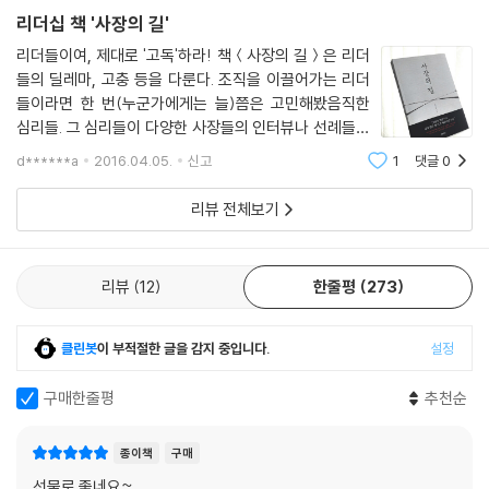
三. 어렵더라도 불확실성과 싸워야 한다
이 회사를 위해 일하고 싶은 강력한 이유를 만들어내는 것, 리더가 해야 할
리더십 책 '사장의 길'
; 에드윈 드레이크와 거지왕 김춘삼의 도전
일이 바로 이것이다.--- p.323~324
리더들이여, 제대로 '고독'하라! 책＜사장의 길＞은 리더
들의 딜레마, 고충 등을 다룬다. 조직을 이끌어가는 리더
이 부장의 사표로 고심하던 김 사장에게 최 회장의 난초 이야기와 사장의
16장 니체는 왜 위험하게 살라고 했을까?(이 무시무시한 일을 견딘다는
들이라면 한 번(누군가에게는 늘)쯤은 고민해봤음직한
둘째 계명이 의미심장하게 다가왔다. 이 부장은 회사의 기둥이 될 인재로
것)
심리들. 그 심리들이 다양한 사장들의 인터뷰나 선례들로
생각해서 김 사장이 3년 전, 삼고초려 하다시피 모셔온 인재였다. 그 인재
탁월한 CEO들도 마찬가지다. 그들은 혼돈 속에서 나름의 패턴을 찾아내
채워져 있다. 겉으로 볼 때 사장이라는 직책은 햇빛을 가
가 자리를 잡아서 이제 자신의 일을 맡겨도 되겠다고 생각했을 때 그의 손
d******a
2016.04.05.
신고
1
댓글
0
장 먼저 받는, 태양과 다름 아닌 자리로 여겨질 수 있다. 하
고, 세상 사람들의 눈에 안 보이는 불확실성 속에서 가능성을 찾아내 눈에
에 들려진 것이 이 부장의 사직서였다. 자신은 이 부장에게 어떤 보상과 경
지만 햇빛을 받으면 자연스럽게 그림자가
보이는 확실한 가치로 만든다. 조직을 이끌어갈 때도 그들은 마치 시계를
리뷰 전체보기
고를 하였는지 김 사장은 생각에 잠겼다. 그리고 조직의 비전 확보를 스스
분해했다가 다시 조립하는 것처럼 한다. 조직은 자기도 모르게 해오던 것
로 감당하지 못하고 이 부장에게 의지하려 했던 자신을 발견했다.
을 계속하려는 관행에 젖어들기 쉽고, 지금까지 이익을 얻어오던 질서에
쉽게 안주하려 한다. 주류라는 이름으로 기득권을 형성하려고 한다. 그래
리뷰
12
한줄평
273
김 사장이 생각에 잠긴 모습을 한참 지켜보던 최 회장이 다시 말문을 열었
서 탁월한 CEO들은 조직이 고정되고 경직되지 않도록 수시로 흐트러뜨리
다. “자네는 크레이지 드레이크로 불리는 이를 아는가” 최 회장이 말한 ‘미
거나 흔든다. 안되면 분해해서 다시 조립한다. 하던 일을 반복하는 게 아니
친 드레이크’는 석유왕 에드윈 드레이크를 말한다. 에드윈 드레이크는 최
클린봇
이 부적절한 글을 감지 중입니다.
설정
라 항상 새로워지는 일을 반복한다. 부분에서는 디테일을 강조하고, 전체
초의 유정 굴착자다. 그는 철도회사를 다니다 은퇴한 이후에 조명용 램프
에서는 균형을 고려한다. 혼돈을 끌어들여 새로운 질서를 만들어낼 줄 안
재료를 얻기 위해 땅을 파다가 석유를 시추하는 것에 착안했다. 하지만 아
구매한줄평
추천순
다.
무도 땅에서 석유를 얻겠다는 생각을 못 하던 시절이라 매일 땅만 파고 있
--- p.373~374
는 드레이크의 모습은 그야말로 광인에 가까워 보였다. 그는 사람들의 손
종이책
구매
가락질에 아랑곳 하지 않고 석탄 채굴 방식을 벤치마킹하며 땅을 파 내려
선물로 좋네요~