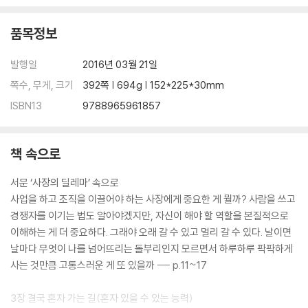
11 흔들릴 것인가, 흔들 것인가
권위에 도전해 오는 그들
품목정보
인내심을 테스트하는 직원들
반드시 제거해야 할 세 가지 ‘노란 싹’
발행일
2016년 03월 21일
노란 싹 I : 능력 부족을 욕심으로 메우는 사람들｜노란 싹Ⅱ : 무능력자보다
더 무서운 사람들｜노란 싹Ⅲ : 아프지만 내쳐야 할 사람들｜잔인해질 필
쪽수, 무게, 크기
392쪽 | 694g | 152*225*30mm
요가 있을까?
ISBN13
9788965961857
12 생각은 혼자하고 행동은 같이하라
너무나 인간적이었던 루이 16세의 비극
책 속으로
서문 ‘사장의 딜레마’ 속으로
Part 3 어렵더라도 불확실성과 싸워야 한다
사업을 하고 조직을 이끌어야 하는 사장에게 중요한 게 뭘까? 사람을 쓰고
경쟁자를 이기는 법도 알아야겠지만, 자신이 해야 할 역할을 본질적으로
13 리더십이란 따라야 할 이유를 제시하는 것
이해하는 게 더 중요하다. 그래야 오래 갈 수 있고 멀리 갈 수 있다. 날이면
유능함의 2가지 조건
날마다 무엇이 나를 넘어뜨리는 돌부리인지 모르면서 하루하루 팍팍하게
후계자가 가장 먼저 갖춰야 할 것
사는 것만큼 고통스러운 게 또 있을까 --- p.11~17
14 등산하는 직원, 탐험하는 사장
3장 결국 혼자 가는 길(혼자 있을 수 있는 능력)
딸 가진 아버지들이 불안해하는 이유