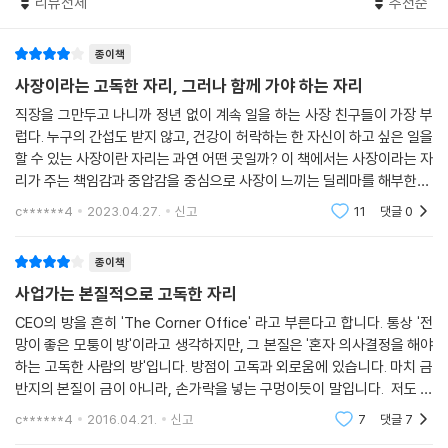
회사에서 사장은 어떤 사람인가? 주는 사람이다. 월급을 주고 관심을 주고
리뷰전체
추천순
로를 고립시켜야 하는 것이 사장의 숙명이기 때문에 사장은 스스로 고독해
마음을 주는 건 물론 수시로 ‘믿는 도끼’에 찍힐 걸 알면서 발등까지 내주어
져야 하는 왕과 같다고 말한다. 혼자임을 받아들이지 못하는 사장은 관계
야 한다. 어떻게 일해야 하는지 알려‘주고’, 어디로 가야 할지 보여‘주어’야
종이책
에 기대다가 파벌을 만들고, 혼자 고민하는 숙성의 시간을 갖지 못해 통찰
한다. 무엇보다 구성원들이 자신을 믿
력을 기르지 못한다. 결국 왕좌의 게임에서, 비즈니스의 전장에서 패해 왕
사장이라는 고독한 자리, 그러나 함께 가야 하는 자리
고 따르기를 원한다면 그들에게 먼저 자신을 따르라고 하기보다 자신이 그
관을 내주는 단명 하는 리더가 된다. 고독은 사장이 받아들여야 하는 첫째
직장을 그만두고 나니까 정년 없이 계속 일을 하는 사장 친구들이 가장 부
들에게 ‘먼저’, 뭔가를 ‘줄’ 수 있어야 하고, 그들의 존재와 능력을 믿어‘주
계명이며, 정도에 이르는 첫 번째 관문이다. [1부 외롭더라도 혼자 가야 한
럽다. 누구의 간섭도 받지 않고, 건강이 허락하는 한 자신이 하고 싶은 일을
어’야 한다.--- p.233~235
다]에서 홀로 ‘나만의 길’을 걸어가야 하는 사장의 숙명을 다룬다.
할 수 있는 사장이란 자리는 과연 어떤 곳일까? 이 책에서는 사장이라는 자
리가 주는 책임감과 중압감을 중심으로 사장이 느끼는 딜레마를 해부한다.
11장 흔들릴 것인가, 흔들 것인가(반드시 제거해야 할 세 가지 ‘노란 싹’)
二. 괴롭더라도 같이 가야 한다
개인적으로 기관장을 몇 번 해 봤다. 최고 의사결정권자로서 가질 수 있는
c******4
2023.04.27.
신고
11
댓글
0
리더가 가진 힘이란 나쁜 힘이 자라는 걸 억제하고 생산적인 힘이 생기도
권한
; 난초가 알려준 리더와 구성원이 함께 가는 법
록 하게 하는 것이다. 난초 같은 식물들이 그러는 것처럼 힘을 가져야 평화
김 사장이 고독(孤獨)에 대해 곱씹고 있는 모습을 바라보던 최 회장은 갑
종이책
로운 공생을 할 수 있다. 무엇보다 미리 조심해서 다루지 않으면 지금처럼
자기 난초 이야기를 꺼냈다. “자네, 사장들이 왜 난을 좋아하는지 아는가”
힘이 커져 ‘외나무다리 결투’를 하지 않을
사업가는 본질적으로 고독한 자리
평소 난에 관심이 없던 김 사장은 어물대다가 모르겠다고 답했다. “난은 사
수 없는 상황을 맞게 된다. 투비아가 당할 뻔했던 불행을 고스란히 맞을 수
장에게 리더와 구성원이 한 몸이 되는 방법을 알려 준다네” 최 회장은 난초
CEO의 방을 흔히 'The Corner Office' 라고 부른다고 합니다. 통상 '전
있다. 싹이 노랄 때 알아보고 대비해야 할 필요가 있다. 어떤 게 노란 싹일
망이 좋은 모퉁이 방'이라고 생각하지만, 그 본질은 '혼자 의사결정을 해야
가 주는 교훈을 들려주었다.
까? 경험 많은 사장들이 말하는, 무엇보다 조심해야 할 세 가지 노란 싹들
하는 고독한 사람의 방'입니다. 방점이 고독과 외로움에 있습니다. 마치 금
이 있다. 이미 시효가 지났지만 맹목적으로 작동하는 본능처럼, 조직을 병
반지의 본질이 금이 아니라, 손가락을 넣는 구멍이듯이 말입니다. 저도 두
옛 선비들이 사군자로 칭송한 난초는 ‘뿌리에 산다’는 뜻을 가진 리조비아
들게 하는 좋지 않은 조직 본능들이다.--- p.280~281
달전에 기관장이 되었습니다. 지난 30년간의 공직생활과는 완전히 다른
(rhizobia)라는 박테리아를 통해서만 흙 속의 영양분을 공급받을 수 있다.
c******4
2016.04.21.
신고
7
댓글
7
경험입니다. 가
난초는 그 대가로 리조비아에게 당분을 주어 공생한다. 그러나 이 둘의 공