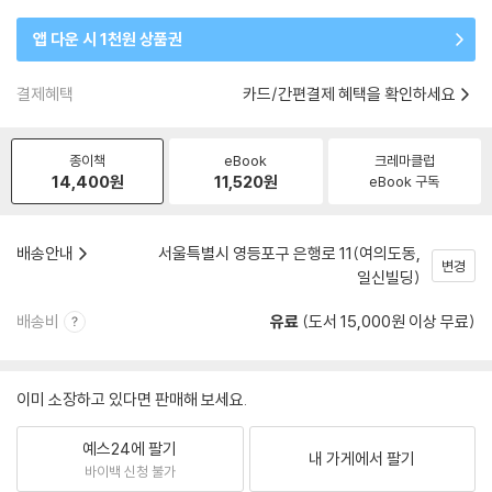
앱 다운 시 1천원 상품권
결제혜택
카드/간편결제 혜택을 확인하세요
종이책
eBook
크레마클럽
14,400
원
11,520
원
eBook 구독
배송안내
서울특별시 영등포구 은행로 11(여의도동,
변경
일신빌딩)
배송비
유료
(도서 15,000원 이상 무료)
이미 소장하고 있다면 판매해 보세요.
예스24에 팔기
내 가게에서 팔기
바이백 신청 불가