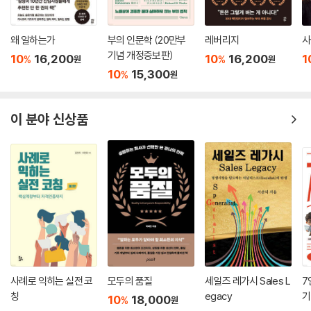
로 내가 보아왔던 사장의 길을 걷는 사람의 고뇌를 확인할 수 있도록 해주
었다.
： 정태희 現 콘티넨탈코리아(주) 인사총괄전무(前 GE Korea CHO) ：
왜 일하는가
부의 인문학 (20만부
레버리지
사
기념 개정증보판)
10
16,200
10
16,200
1
%
%
원
원
리더는 항상 조직의 문제 해결에 골머리를 앓는다. 크고 작은 딜레마로 가
10
15,300
%
원
득한 문제들은 상황과 관계마다 다른 해결책을 요구한다. 저자는 실제 경
영 현장의 다양한 사례를 통해 답 없는 문제의 답을 찾는 지혜를 하나씩 짚
이 분야 신상품
어내고 있다. 평소 좋은 책은 제목과 목차만 봐도 느낌이 온다고 생각했는
데, 이 책은 첫 대면부터 무릎을 치게 하고, 읽는 내내 입가에 미소가 떠올
랐다. 사장은 외롭더라도 혼자 가야 하고, 괴롭더라도 같이 가야 하며, 어렵
더라도 불확실성과 싸워나가야 한다는 것을 깊이 공감했다. 책을 읽으면서
밑줄을 긋기 위해 몇 번이고 독서를 멈춰야 했다.
： 변봉수 제주썬호텔앤카지노 전무 ：
누구나 큰 포부를 갖고 사업을 시작한다. 하지만 막상 사장이 되면 높고 거
대한 현실의 벽을 목도하게 되고, 함께 일하는 구성원은 이런 사장의 마음
을 이해 못 한다는 것을 느끼며 마치 황야에 홀로 선 듯한 기분에 휩싸인다.
사례로 익히는 실전 코
모두의 품질
세일즈 레가시 Sales L
7
사장은 이런 고독을 끌어안은 채, 내 안의 날 선 본능을 다스리고 조직의 잠
칭
egacy
기
10
18,000
%
원
재된 본능은 일깨우기 위해 앞장서야 한다. 이 책에 등장하는 수많은 조직