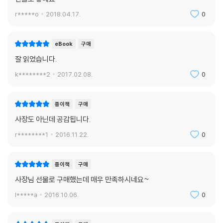
갔다. 그리고 마침내 석유 채굴에 성공하고 보란 듯이 당대 최고의 갑부가
r*****o
2018.04.17.
0
되었다.
거지왕 김춘삼은 항상 식솔의 먹을 것을 자신이 구해왔다. 이전의 우두머
eBook
구매
리들이 구성원을 거리로 내몰고 호의호식 하던 것과는 정반대였다. 김춘삼
잘 읽었습니다.
이 단시간에 거지들의 왕이 된 이유는 그가 구성원을 먹여 살리는 자였기
k********2
2017.02.08.
0
때문이다. 늑대의 리더도 마찬가지다. 먹을 것이 줄면 가장 먼저, 홀로 탐색
에 나선다.
종이책
구매
리더는 조직의 비전을 스스로 확보해야 한다. 그것이 한 치 앞을 내다볼 수
사장도 아닌데 공감됩니다.
없는 어둠 속이라도 가장 먼저 발을 내디디고 그 결과를 책임지는 사람이
r********1
2016.11.22.
0
되어야 한다. 그것이 리더의 역할이다. 먼저 불확실성 속으로 기꺼이 뛰어
드는 자, 그게 사장이다. [3부 어렵더라도 불확실성과 싸워야 한다]에서
이 내용을 다룬다.
종이책
구매
사장님 선물로 구매했는데 매우 만족하시네요~
추천사
l*****a
2016.10.06.
0
‘다른 사장은 어떨까?’ 책을 받아들고 처음 든 생각이었다. 읽다 보니 사장
의 공통된 고민과 생각에 많은 부분 공감했고, 선배 CEO들의 살아있는 경