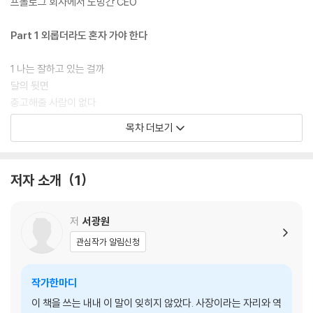
프롤로그 회사에서 도망간 CEO
Part 1 외롭더라도 혼자 가야 한다
1 나는 잘하고 있는 걸까
달의 뒷면
충고해줄 사람이 없다
목차 더보기
2 혼자, 죽음 다음의 형벌
동물도 고독을 느낄까?
우리 몸은 혼자 살도록 되어 있지 않다｜만델라 “난 외로울 때 아주 나약
저자 소개
1
해진다”
3 결국 혼자 가는 길
저
서광원
가난하게 살 것인가, 외롭게 살 것인가?
관심작가 알림신청
왕이 된다는 것
‘왕국’으로 가는 ‘황야’라는 길
작가한마디
혼자 있을 수 있는 능력
이 책을 쓰는 내내 이 말이 잊히지 않았다. 사장이라는 자리와 역
“당신은 해고야!”｜강한 사람은 혼자 있을 때 강하다