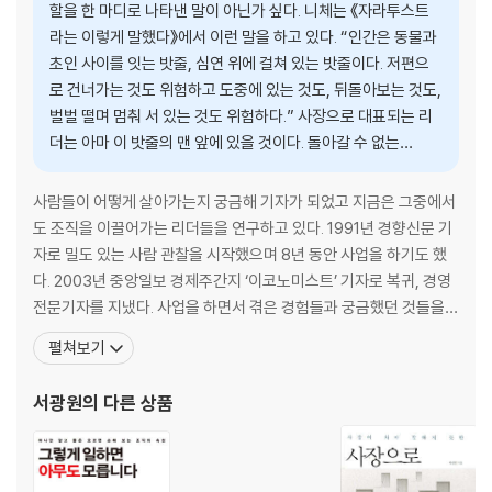
할을 한 마디로 나타낸 말이 아닌가 싶다. 니체는 《자라투스트
라는 이렇게 말했다》에서 이런 말을 하고 있다. “인간은 동물과
4 후회는 왜 어떻게 만들어지는가?
초인 사이를 잇는 밧줄, 심연 위에 걸쳐 있는 밧줄이다. 저편으
본능의 두 얼굴
로 건너가는 것도 위험하고 도중에 있는 것도, 뒤돌아보는 것도,
후회는 구조적이다｜유혹이 시작되는 곳 “우리 회식이나 할까?"｜그들
벌벌 떨며 멈춰 서 있는 것도 위험하다.” 사장으로 대표되는 리
이 인간 본성 탐구자가 되는 이유
더는 아마 이 밧줄의 맨 앞에 있을 것이다. 돌아갈 수 없는…
5 혼자 밥 먹을 수 있는가 ?
그들은 혼자 먹는다
사람들이 어떻게 살아가는지 궁금해 기자가 되었고 지금은 그중에서
왕들도 혼자 먹었다!｜‘혼밥’의 구속, ‘혼밥’의 자유
도 조직을 이끌어가는 리더들을 연구하고 있다. 1991년 경향신문 기
자로 밀도 있는 사람 관찰을 시작했으며 8년 동안 사업을 하기도 했
6 내일을 사는 힘, 나만의 그곳
다. 2003년 중앙일보 경제주간지 ‘이코노미스트’ 기자로 복귀, 경영
지치고 힘들 때 어디를 가는가
전문기자를 지냈다. 사업을 하면서 겪은 경험들과 궁금했던 것들을
그들은 가는 곳이 있다!｜내일, 또 세상으로 나아갈 힘이 필요할 때
현직 사장들을 대상으로 취재, 《사장으로 산다는 것》(2005년)을 출
펼쳐보기
간하면서 본격적으로 사장이라는 존재와 역할을 탐구하기 시작했다.
Part 2 괴롭더라도 같이 가야 한다
경영자들에게 유명한 경영전문사이트 SERICEO에서 저자가 8년 동
서광원
의 다른 상품
안 지속한 강의는 잘 알려져 있고, 2014년에는 삼
7 져주는 힘
혼자 속 터지는 이야기
작은 도요새가 영리한 여우를 이기는 법