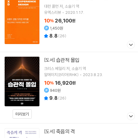
대런 콜먼
저
소슬기
역
유엑스리뷰
2020.1.17.
10
26,100
%
원
1,450원
8.8
(
26
)
습관적 몰입
[도서]
크리스 베일리
저
소슬기
역
알에이치코리아(RHK)
2023.8.23.
10
16,920
%
원
940원
9.8
(
26
)
미리보기
죽음의 격
[도서]