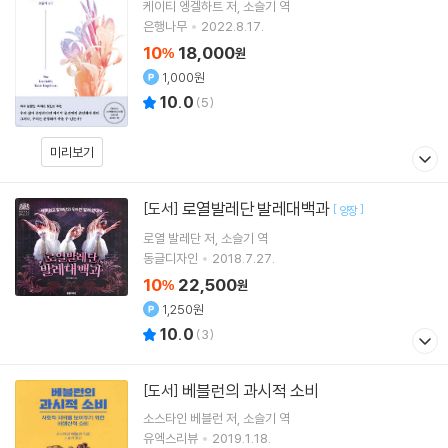
케이티 엥겔하트
저
소슬기
역
은행나무
2022.8.17.
10
18,000
%
원
1,000원
10.0
(
5
)
미리보기
로열발레단 발레대백과
[도서]
[
]
양장
로열 발레단
저
소슬기
역
동글디자인
2018.7.27.
10
22,500
%
원
1,250원
10.0
(
3
)
베블런의 과시적 소비
[도서]
소스타인 베블런
저
소슬기
역
유엑스리뷰
2019.1.18.