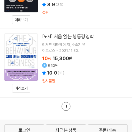
8.9
(
35
)
절판
미리보기
처음 읽는 행동경영학
[도서]
리처드 채터웨이
저
소슬기
역
어크로스
2021.11.30.
10
15,300
%
원
850원
10.0
(
11
)
일시품절
미리보기
1
로그인
최근 본 상품
주문/배송