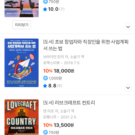
750원
10.0
(
7
)
미리보기
초보 창업자와 직장인을 위한 사업계획
[도서]
서 쓰는 법
브라이언 핀치
저
소슬기
역
유엑스리뷰
2019.7.5.
10
18,000
%
원
1,000원
8.8
(
5
)
러브크래프트 컨트리
[도서]
맷 러프
저
소슬기
역
은행나무
2021.2.5.
10
13,500
%
원
750원