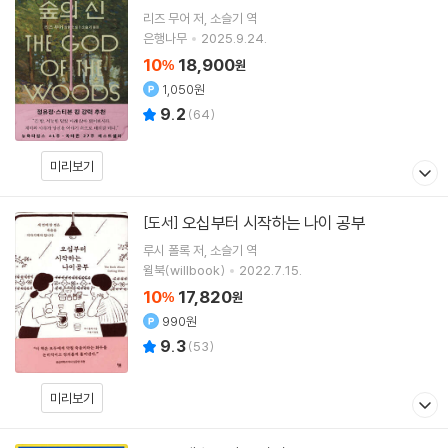
리즈 무어
저
소슬기
역
은행나무
2025.9.24.
10
18,900
%
원
1,050원
9.2
(
64
)
미리보기
오십부터 시작하는 나이 공부
[도서]
루시 폴록
저
소슬기
역
윌북(willbook)
2022.7.15.
10
17,820
%
원
990원
9.3
(
53
)
미리보기