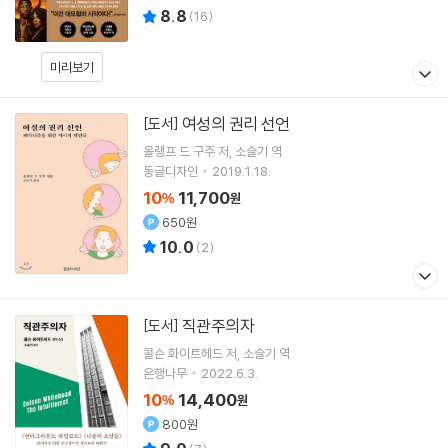
8.8
(
16
)
미리보기
여성의 권리 선언
[도서]
올랭프 드 구주
저
소슬기
역
동글디자인
2019.1.18.
10
11,700
%
원
650원
10.0
(
2
)
직관주의자
[도서]
콜슨 화이트헤드
저
소슬기
역
은행나무
2022.6.3.
10
14,400
%
원
800원