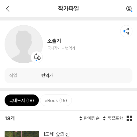
작가파일
소슬기
국내작가
번역가
직업
번역가
국내도서 (18)
eBook (15)
18개
판매량순
품절포함
숲의 신
[도서]