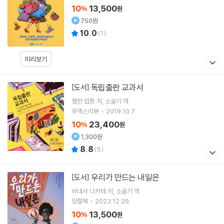
10
13,500
%
원
750원
10.0
(
1
)
미리보기
독립출판 교과서
[도서]
엘런 럽튼
저
소슬기
역
유엑스리뷰
2019.10.7.
10
23,400
%
원
1,300원
8.8
(
5
)
우리가 만드는 내일은
[도서]
바네사 나카테
저
소슬기
역
양철북
2023.12.29.
10
13,500
%
원