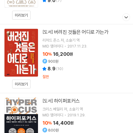
9.0
(
7
)
미리보기
버려진 것들은 어디로 가는가
[도서]
리처드 존스
저
소슬기
역
MID 엠아이디
2017.11.23.
10
16,200
%
원
900원
8.9
(
10
)
절판
미리보기
하이퍼포커스
[도서]
크리스 베일리
저
소슬기
역
MID 엠아이디
2019.1.29.
10
14,400
%
원
800원