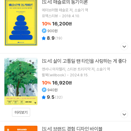
매슬로의 동기이론
[도서]
에이브러햄 매슬로
저
소슬기
역
유엑스리뷰
2018.4.10.
10
16,200
%
원
900원
8.9
(
19
)
삶이 고통일 땐 타인을 사랑하는 게 좋다
[도서]
앤서니 마자렐리
스티븐 트리지악
저
소슬기
역
윌북(willbook)
2024.8.15.
10
16,920
%
원
940원
9.5
(
32
)
미리보기
브랜드 경험 디자인 바이블
[도서]