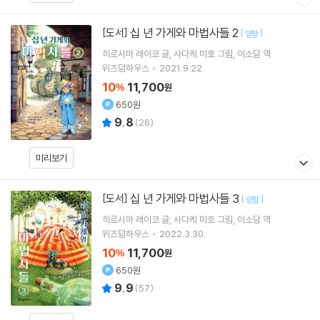
십 년 가게와 마법사들 2
[도서]
[
]
양장
히로시마 레이코
글
사다케 미호
그림
이소담
역
위즈덤하우스
2021.9.22.
10
11,700
%
원
650원
9.8
(
26
)
미리보기
십 년 가게와 마법사들 3
[도서]
[
]
양장
히로시마 레이코
글
사다케 미호
그림
이소담
역
위즈덤하우스
2022.3.30.
10
11,700
%
원
650원
9.9
(
57
)