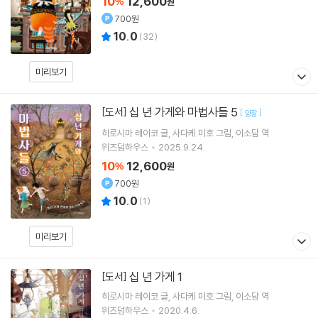
10
12,600
%
원
700원
10.0
(
32
)
미리보기
십 년 가게와 마법사들 5
[도서]
[
]
양장
히로시마 레이코
글
사다케 미호
그림
이소담
역
위즈덤하우스
2025.9.24.
10
12,600
%
원
700원
10.0
(
1
)
미리보기
십 년 가게 1
[도서]
히로시마 레이코
글
사다케 미호
그림
이소담
역
위즈덤하우스
2020.4.6.