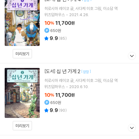
히로시마 레이코
글
사다케 미호
그림
이소담
역
위즈덤하우스
2021.4.26.
10
11,700
%
원
650원
9.9
(
85
)
미리보기
십 년 가게 2
[도서]
[
]
양장
히로시마 레이코
글
사다케 미호
그림
이소담
역
위즈덤하우스
2020.6.10.
10
11,700
%
원
650원
9.9
(
90
)
미리보기