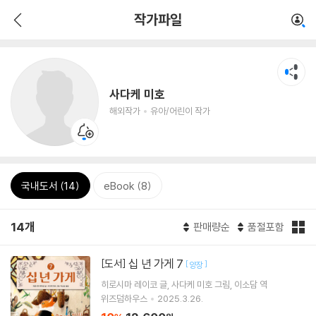
작가파일
사다케 미호
해외작가
유아/어린이 작가
국내도서 (14)
eBook (8)
14개
판매량순
품절포함
십 년 가게 7
[도서]
[
]
양장
히로시마 레이코
글
사다케 미호
그림
이소담
역
위즈덤하우스
2025.3.26.