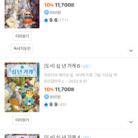
10
11,700
%
원
650원
9.6
(
177
)
미리보기
독서지도안
십 년 가게 6
[도서]
[
]
양장
히로시마 레이코
글
사다케 미호
그림
이소담
역
위즈덤하우스
2022.8.31.
10
11,700
%
원
650원
9.9
(
45
)
미리보기
십 년 가게 4
[도서]
[
]
양장