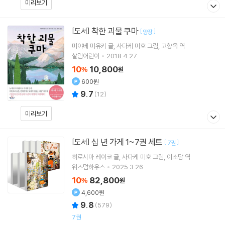
미리보기
착한 괴물 쿠마
[도서]
[
]
양장
미야베 미유키
글
사다케 미호
그림
고향옥
역
살림어린이
2018.4.27.
10
10,800
%
원
600원
9.7
(
12
)
미리보기
십 년 가게 1~7권 세트
[도서]
[
]
7권
히로시마 레이코
글
사다케 미호
그림
이소담
역
위즈덤하우스
2025.3.26.
10
82,800
%
원
4,600원
9.8
(
579
)
7권