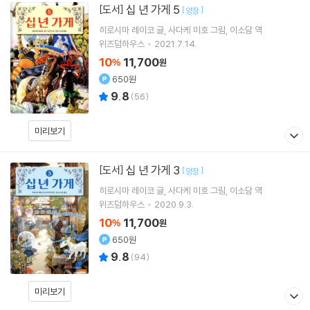
십 년 가게 5
[도서]
[
]
양장
히로시마 레이코
글
사다케 미호
그림
이소담
역
위즈덤하우스
2021.7.14.
10
11,700
%
원
650원
9.8
(
56
)
미리보기
십 년 가게 3
[도서]
[
]
양장
히로시마 레이코
글
사다케 미호
그림
이소담
역
위즈덤하우스
2020.9.3.
10
11,700
%
원
650원
9.8
(
94
)
미리보기