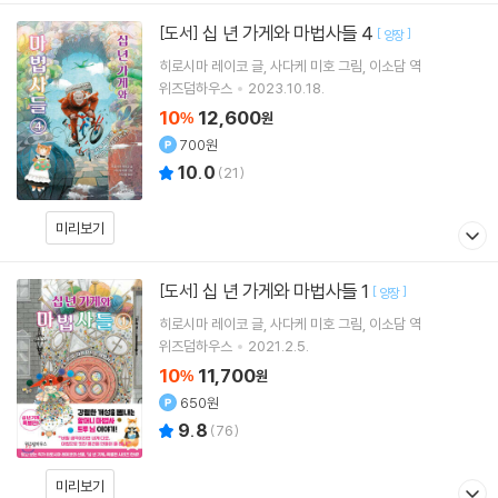
십 년 가게와 마법사들 4
[도서]
[
]
양장
히로시마 레이코
글
사다케 미호
그림
이소담
역
위즈덤하우스
2023.10.18.
10
12,600
%
원
700원
10.0
(
21
)
미리보기
십 년 가게와 마법사들 1
[도서]
[
]
양장
히로시마 레이코
글
사다케 미호
그림
이소담
역
위즈덤하우스
2021.2.5.
10
11,700
%
원
650원
9.8
(
76
)
미리보기