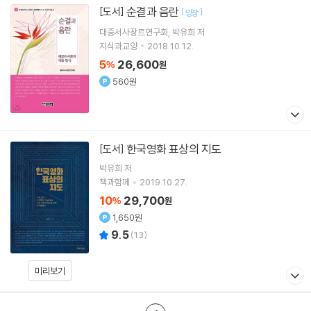
순결과 음란
[도서]
[
]
양장
대중서사장르연구회
박유희
저
지식과교양
2018.10.12.
5
26,600
%
원
560원
한국영화 표상의 지도
[도서]
박유희
저
책과함께
2019.10.27.
10
29,700
%
원
1,650원
9.5
(
13
)
미리보기