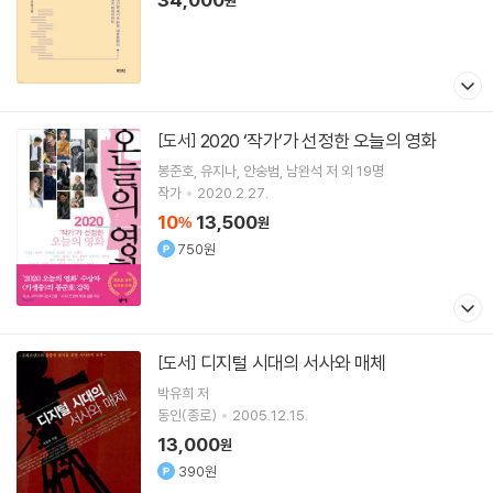
원
2020 ‘작가’가 선정한 오늘의 영화
[도서]
봉준호
유지나
안숭범
남완석
저 외 19명
작가
2020.2.27.
10
13,500
%
원
750원
디지털 시대의 서사와 매체
[도서]
박유희
저
동인(종로)
2005.12.15.
13,000
원
390원