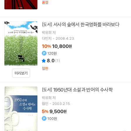
품절
서사의 숲에서 한국영화를 바라보다
[도서]
박유희
저
다빈치
2008.4.23.
10
10,800
%
원
120원
8.0
(
1
)
절판
미리보기
1950년대 소설과 반어의 수사학
[도서]
박유희
저
월인
2003.2.15.
5
9,500
%
원
100원