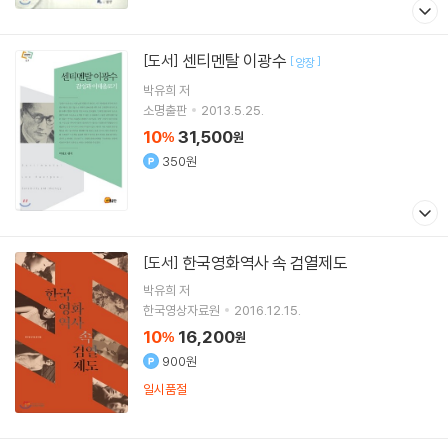
센티멘탈 이광수
[도서]
[
]
양장
박유희
저
소명출판
2013.5.25.
10
31,500
%
원
350원
한국영화역사 속 검열제도
[도서]
박유희
저
한국영상자료원
2016.12.15.
10
16,200
%
원
900원
일시품절