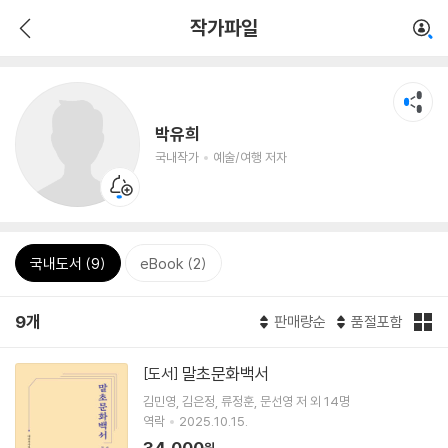
작가파일
박유희
국내작가
예술/여행 저자
국내도서 (9)
eBook (2)
9개
판매량순
품절포함
말초문화백서
[도서]
김민영
김은정
류정훈
문선영
저 외 14명
역락
2025.10.15.
34,000