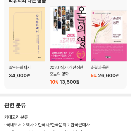
박유희
의 다른 상품
활극의 상상과 흔들리는 적 | 일본이라는 아버지로부터 벗어날 때 | 민족의
국영화 역사 속 검열제도』, 『순결과 음
이름으로 사랑을 방패로 삼다 | 학병 탈주 서사와 『청춘극장』 | 일본제국,
‘청춘대로망’의 운명적 배경 | ‘왜색’ 검열과 일본 재현 | 탈냉전시대 일본군
성노예 문제의 전면화 | 아무리 반복해도 지나치지 않지만, 반복해서는 안
되는 지점에 대해
2장 미국 - [불사조의 언덕](1955)에서 [이태원 살인사건](2009)까
지
미국의 양가성 | 기독교 해방군으로서 미군 | 여성, 한미동맹의 매개 | 기지
촌, 타락이자 기회 그리고 근대적 충동의 공간 | 아메리칸 드림에서 반미영
말초문화백서
2020 ‘작가’가 선정한
순결과 음란
화로 | 미국이라는 숙주와 386세대 | ‘이태원 살인사건’이 남긴 것 | 386
오늘의 영화
34,000
5
26,600
%
원
원
세대의 한계, 혹은 이분법의 맹점
10
13,500
%
원
3장 북한 - [피아골](1955)에서 [웰컴 투 동막골](2005)까지
그들의 ‘흉터’ | ‘인격화’라는 금기 | ‘사람’으로서의 좌파, 피해자로서의 ‘우
관련 분류
리’ | 장르 문법의 우위와 표상의 다양화 | 흉터, 객관화되지 못한 트라우마
| 경계의 붕괴, 그리고 웃음을 동반하는 적
카테고리 분류
국내도서
역사
한국사/한국문화
한국근대사
3부 민주주의 : 3·1운동으로 건립되어 4·19민주이념을 계승하고…