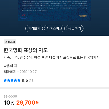
미리보기
사이즈비교
공유하기
소득공제
한국영화 표상의 지도
가족, 국가, 민주주의, 여성, 예술 다섯 가지 표상으로 보는 한국영화사
박유희
저
책과함께
2019.10.27.
9.5
13
33,000
원
10
29,700