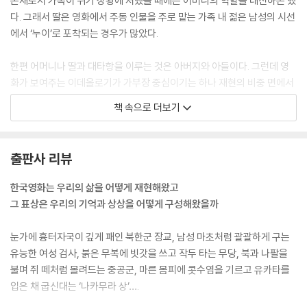
존재로서 가족이 위기 상황에 처했을 때에는 어머니의 역할을 대신하곤 했
가능성 | 법정 멜로드라마에서 법정 추리물로 | 법보다 자본의 시대, 균형
다. 그래서 딸은 영화에서 주동 인물을 주로 맡는 가족 내 젊은 남성의 시선
적 역학의 필요성 | 99퍼센트의 입장에서 권력의 책임을 묻다 | 법정영화
에서 ‘누이’로 포착되는 경우가 많았다.
의 후발(後發)과 한국 근대화의 특수성
한편 어머니나 딸과 대타항을 이루는 것은 아버지와 아들이다. 그런데 영
4부 여성 : 여성, 관습 안에서 관습을 넘어서온 예외자들
화가 보여주는 이데올로기가 가부장 중심이기는 하나 재현의 비중 면에서
1장 첫사랑 - [맨발의 청춘](1964)에서 [건축학개론](2012)까지
‘아버지’는 어머니에 비하면 현저히 적다. 이는 이념적으로는 유능하고 책
책 속으로 더보기
우리 모두는 누군가의 첫사랑이었다 | 첫 번째 사랑이 평생의 사랑 | 불치
임감 있는 가부장이 필요했으나 실제의 역할이나 위상은 그러한 이념적 이
병과 불가역의 청춘 | 훼손의 트라우마에서 경계 없는 사랑으로 | 현실 장
상에 부합하지 못한 현실의 반영일 것이다. 아버지가 약하거나 부재할 때
애에 순응하며 웃어넘기다
아버지가 맡은 책임은 아들에게 떠넘겨졌는데, 아들은 아직 어리거나 가족
출판사 리뷰
의 미래를 위해 근대 지식 자본을 얻는 데 전념해야 했기 때문에 생업은 어
2장 무당 - [고려장](1963)에서 [태백산맥](1994)까지
머니와 딸의 몫이었다. 여기에서 어머니와 딸의 수난이 시작된다. 한편 가
한국영화는 우리의 삶을 어떻게 재현해왔고
붉은 무복에 빗갓을 쓴 여인이 작두를 타다 | 야만과 미몽, 근대적 가치의
족의 기대와 선망이 장자(長子)에게 집중되면서 근대 ‘오빠’의 표상이 탄
그 표상은 우리의 기억과 상상을 어떻게 구성해왔을까
대척점 | 운명에 대한 순응과 여성의 욕망 | 불가사의, 그러나 현실적 존재
생했고, 이 표상은 한국영화사에서 한동안 남성 표상의 주류를 이루었다.
| 약해진 영험과 피억압자로서의 복수 | 공포와 연민의 섹슈얼리티
근대 이후 ‘오빠’라는 말이 가부장제의 총아인 동시에 비극적 청춘의 상징
눈가에 흉터자국이 깊게 패인 북한군 장교, 남성 마초처럼 괄괄하게 구는
이자 혈육과 연인 사이를 오가는 의미로 통용된 것은 이러한 맥락에서다.
유능한 여성 검사, 붉은 무복에 빗갓을 쓰고 작두 타는 무당, 북과 나팔을
3장 여간첩 - [운명의 손](1954)에서 [쉬리](1999)까지
--- 21쪽, 1부 [가족] 머리말에서
불며 쥐 떼처럼 몰려드는 중공군, 마른 몸피에 콧수염을 기르고 유카타를
간첩과 여간첩 | 여간첩의 원조, ‘마가렛’의 모호성 | 이중간첩, ‘김수임’의
입은 채 굽신대는 ‘나카무라 상’….
파국 | ‘남남북녀’ 도식 속의 팜 파탈 | 표상의 다양화와 근본적 한계
출세해야 하는 오빠와 그러한 오빠를 뒷바라지하는 누이의 관습이 지속된