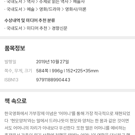
국내도서
역사
주제로 읽는 역사
예술사
1장 3·1운동 - [유관순](1948)에서 [항거: 유관순 이야기](2019)까지
국내도서
예술
영화/드라마
영화사/이론
3·1운동과 유관순 열사 | 유관순 열사 기념사업과 ‘순국처녀 유관순’ | 순결
과 형극의 영웅 도식과 그 그늘 | 민주주의 이상을 품은 학생 유관순
수상내역 및 미디어 추천 분류
국내도서
미디어 추천
경향신문
2장 광주민주화운동 - [오! 꿈의 나라](1989)에서 [택시운전사](201
7)까지
품목정보
‘푸른 눈의 목격자’와 무구한 ‘그들’ | ‘독일 비디오’에서 [26년]까지 | 영웅
서사와 멜로드라마의 변주 | 노스탤지어로서의 여성과 훼손의 범인들 | 소
발행일
2019년 10월 27일
시민의 각성과 광장의 윤리 | 망각의 알리바이와 ‘우리들’의 참회
쪽수, 무게, 크기
584쪽 | 996g | 152*225*35mm
3장 6월 민주항쟁 - [변호인](2013)에서 [1987](2017)까지
ISBN13
9791188990443
‘6월 민주항쟁’ 이후 | [변호인]의 징후 | ‘역사성과 대중성’이라는 해묵은
화두 | 혁명드라마, 그 이상의 서브플롯 | 실질적 주인공 ‘박 처장’과 폭력의
생리 | 변혁의 원동력, 청년 감성 | 역사적 장면 포개놓기와 부단한 균형 감
책 속으로
각
한국영화에서 가부장제 이념은 ‘어머니’를 통해 가장 적극적으로 재현되었
4장 법치주의 - [검사와 여선생](1948)에서 [소수의견](2015)까지
다. ‘현모양처’라는 말에서 드러나듯이 현모와 양처는 한 몸과 같은 것이면
법의 표상으로서 ‘법정’ | 증거와 이성보다 인정의 윤리 | 법의 두 얼굴과 눈
서도 어머니의 자리가 아내보다 우선한다. 또한 딸은 어머니를 예비하는
물의 봉합 | 법의 관용과 근대화 프로젝트 | 법보다 반공(反共), 추리의 불