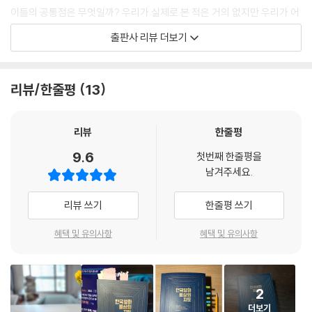
데에는 엘리트 오빠와 그를 동경하고 섬기는 누이 사이에 흐르는, 가족과
이들의 공통점은 무엇일까? 우리가 실제로 본 적은 거의 없지만 우리가 어
4장 여성 법조인 - [어느 여대생의 고백](1958)에서 [침묵](2017)까
연인을 넘나드는 과도기적 감정의 공감대가 존재한다. 근대 교육을 받는
떤 사회적 대상을 떠올릴 때 머릿속에서 자연스럽게 그려지는 이미지라는
출판사 리뷰 더보기
지
오빠들은 일찍이 도시로 공부하러 떠났고 자연히 누이와는 떨어져 살곤 했
것이다. ‘표상(表象)’은 ‘대표로 삼을 만큼 상징적인 것’으로, ‘감각으로 획
법의 젠더 이분법 | 대한민국 최초 여성 변호사와 여판사 | 숙녀복 입은 신
다. 혈육이라 해도 생활을 같이해야 식구가 되고 가족이 된다. 멀리 떨어져
득한 외부 세계의 대상이 마음속에 나타나는 것’을 의미한다. 이러한 이미
사 | 가부장 질서에 저항하는 법조인의 등장 | 법정추리물의 젠더 보수성
있는 오빠는 혈육이지만 낯선 이성이기도 하다. 또한 오빠는 집안의 미래
지가 구성되는 과정에는 기억과 상상이 함께 관여하는데, 이는 대중문화에
리뷰/한줄평
13
를 책임질 엘리트로서 집안 여자들에게 선망의 대상일 수밖에 없었다. 그
재현된 이미지에서 크게 영향을 받는다. 대중의 머릿속에 자리 잡은 표상
5장 여성 노동자 - [청춘의 십자로](1934)에서 [성실한 나라의 앨리스]
러다 보니 누이에게 그런 오빠는 일생에서 처음으로 동경하는 이성일 수
은 사실(史實)이나 실재(實在)와 동떨어진 형태로 구성되기도 한다. 나
(2015)까지
있었다. 그뿐만 아니라 아버지가 부재할 때 오빠는 아버지를 대신하여 가
아가 대중문화에서 재현되는 표상이 변천하면서 대중의 머릿속에 자리 잡
리뷰
한줄평
여성±노동자 | 근대 여성 노동자 영화 약사 | 시민운동과 가족주의 | 여성
부장의 권한을 가지는 만큼 출가하기 전, 혹은 남편이 없는 누이에게는 그
은 표상과 인식 또한 변화하기도 한다. 생각해보라, 우리가 언제 굿판을 보
9.6
중심의 서사와 상업영화로서의 곤경 | 저예산 하이 콘셉트와 딜레마의 수
녀의 운명을 좌우할 수 있는 힘을 가진 남성이기도 했다.
첫번째 한줄평을
았으며, 식민지시기 일본인이나 한국전쟁 당시의 중공군을 본 적이 있는
남겨주세요.
사학 | 신자유주의 시대의 여성 노동자 재현
--- 97쪽, 1부 3장 [오빠]에서
지, 혹은 여성 검사를 만나본 일이 있는지. 만일 우리가 실제로 그들을 본다
하더라도 우리의 머릿속에 떠오르는 익숙한 이미지와는 다를 수 있다.
리뷰 쓰기
한줄평 쓰기
5부 예술 : 예술의 표상으로서 예술가 영화
영화 [괴물]에서 돌연변이 괴생물체가 한강에서 발생하는 이유는 미군이
1장 이광수: 반공과 소명 - [춘원 이광수](1969)에서 [마담 뺑덕](201
독성 화학물질을 한강에 무단 방류했기 때문이다. 게다가 괴물이 사람들을
표상이 구성되는 데 핵심적인 작용을 해온 것은 영상 매체다. 그중에서도
혜택 및 유의사항
혜택 및 유의사항
4)까지
해치고 납치하자 최첨단 방역과 의료기술을 내세우고 등장한 미군은 사람
근대의 시간을 함께하며 오늘에 이른 영화는 대중에게 공유되는 표상을 구
천재성과 민족애 | 1960년대 말, 춘원 소환되다 | 친일, 천재적 민족계몽
을 구하기보다는 정보를 통제하고 수집하며 자국의 이익을 챙기기에 바쁘
성하고 확산하는 데 지대한 영향을 미쳤다. 한국영화 100주년을 맞아 박유
의 발로 | 반공주의로서의 민족주의 | 문인의 소명
다. 여기에서 이 영화의 영어 제목이 ‘괴물(The Monster)’이 아니라 ‘숙
희 고려대 미디어문예창작학과 교수가 펴낸 『한국영화 표상의 지도』는 이
주(The Host)’임에 주목할 필요가 있다. ‘숙주(宿主)’란 ‘생물이 기생하
2
처럼 한국영화가 우리의 삶을 어떻게 재현해왔고, 그 표상이 우리의 기억
2장 이상: 절망과 기교 - [이상의 날개](1968)에서 [금홍아 금홍아](19
는 대상으로 삼는 생물’을 말하는데, 이 영화에서는 ‘숙주’의 의미를 다양하
더보기