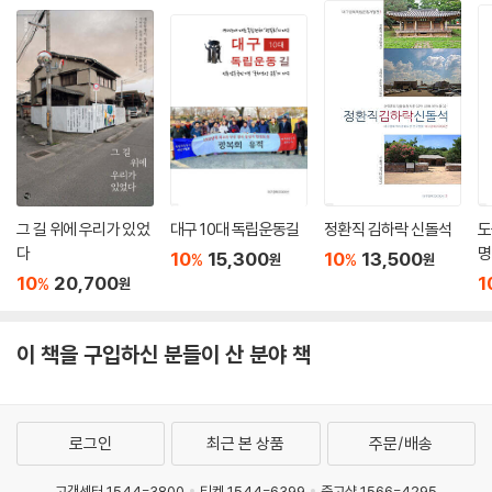
영화사에서 법정영화의 주류가 멜로드라마인 점은 이러한 상황과 관련된
2장 미국 : 미국이 선전하고자 했던 미국의 이미지가 잘 드러나는 영화 [불
다. 멜로드라마는 주정적(主情的) 장르인 데다 한국 멜로드라마는 무엇
사조의 언덕](1955)부터 ‘386세대’가 미국과 사회계급을 바라보는 방식
보다 공감을 바탕으로 하는 심리적 리얼리티를 중시하며 전개되어왔다. 여
의 맹점을 드러낸 [이태원 살인사건](2009)까지 미국 재현과 인식의 역
기에 한국영화에서 1980년대까지 주류를 이루었던 가족 멜로드라마의 표
사를 살펴본다.
면적 주제인 가부장을 중심으로 한 가족 화합에 대한 찬미와, 법이 규범으
3장 북한 : 한국전쟁 이후 공산주의자 재현의 임계가 되었던 최초의 ‘빨치
로서 지닌 근본적 보수성이 결합하며 한국 법정영화는 오랫동안 모든 문제
산 영화’ [피아골](1955)부터 미국을 남북한의 공적(共敵)으로 설정하
를 가부장적 질서로 수렴하려는 보수적 경향을 유지한다. 그러다 보니 법
여 북한 재현에서 파격적인 구도를 보여준 [웰컴 투 동막골](2005)까지
정 멜로드라마에서는 가부장적 질서를 위협하는 범죄가 여성에 의해 일어
적으로서의 북한이 ‘사람 친구’가 되기까지의 과정을 다룬다.
나는데, 현명하고 인자한 남성 법조인에 의해 법정에서 ‘정상 참작’이라는
그 길 위에 우리가 있었
대구 10대 독립운동길
정환직 김하락 신돌석
도
법적 관용의 이름으로 그것이 용납되고, 가부장적 질서가 재정립되면서 마
다
명
3부 민주주의 :
3·1운동, 광주민주화운동, 6월 민주항쟁으로 이어지는 근
10
15,300
10
13,500
%
%
원
원
무리된다. 결과적으로 법이라는 가부장이 여성의 가부장 살해 욕망을 무마
10
20,700
1
현대 민주화를 향한 역사의 도정에서, 한국영화가 이 사건들을 어떻게 재
%
원
하는 셈이다. 여기에서 사회 질서를 위협하는 여성의 사적 도발과 기성 질
현해왔는지를 고찰한다.
서를 유지하려는 남성적인 법은 길항 관계를 맺으며 오랫동안 한국 법정
1장 3·1운동 : 유관순 열사의 이야기에 한정되어 있는 3·1운동 표상을 짚어
이 책을 구입하신 분들이 산 분야 책
멜로드라마의 관습을 형성해왔다.
본다.
--- 301~302쪽, 3부 4장 [법치주의]에서
2장 광주민주화운동 : 1987년 민주화 이후 제작된 16mm 장편 극영화
[오! 꿈의 나라](1989)부터 2017년 촛불혁명 직후에 개봉하여 천만 영화
예외란 일반적인 규칙이나 통례에서 벗어나는 것인 동시에, 그러한 이유로
가 된 [택시운전사](2017)까지 ‘1980년 광주’가 재현되어 온 과정을 살펴
로그인
최근 본 상품
주문/배송
규칙, 표준, 보편, 주류, 중심 등에서 제외되는 경우를 가리킨다. 여성에게
본다.
그런 예외에 놓이는 위험한 순간은 일상일 뿐 아니라 탈선의 안팎은 샴쌍
고객센터 1544-3800
티켓 1544-6399
중고샵 1566-4295