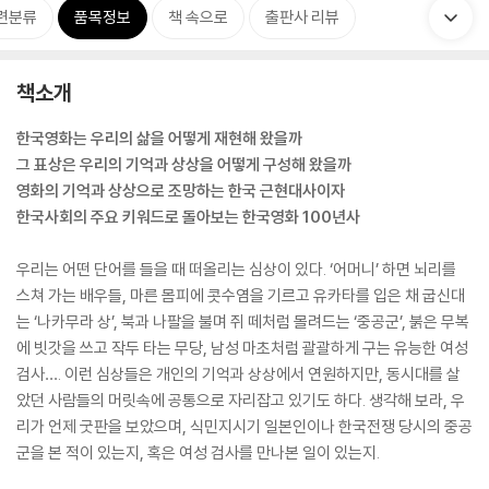
련분류
품목정보
책 속으로
출판사 리뷰
책소개
한국영화는 우리의 삶을 어떻게 재현해 왔을까
그 표상은 우리의 기억과 상상을 어떻게 구성해 왔을까
영화의 기억과 상상으로 조망하는 한국 근현대사이자
한국사회의 주요 키워드로 돌아보는 한국영화 100년사
우리는 어떤 단어를 들을 때 떠올리는 심상이 있다. ‘어머니’ 하면 뇌리를
스쳐 가는 배우들, 마른 몸피에 콧수염을 기르고 유카타를 입은 채 굽신대
는 ‘나카무라 상’, 북과 나팔을 불며 쥐 떼처럼 몰려드는 ‘중공군’, 붉은 무복
에 빗갓을 쓰고 작두 타는 무당, 남성 마초처럼 괄괄하게 구는 유능한 여성
검사…. 이런 심상들은 개인의 기억과 상상에서 연원하지만, 동시대를 살
았던 사람들의 머릿속에 공통으로 자리잡고 있기도 하다. 생각해 보라, 우
리가 언제 굿판을 보았으며, 식민지시기 일본인이나 한국전쟁 당시의 중공
군을 본 적이 있는지, 혹은 여성 검사를 만나본 일이 있는지.