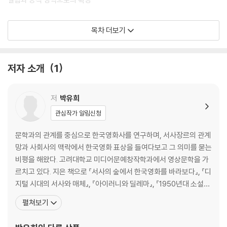
2장 아버지 - [심청전](1925)에서 [화이](2013)까지
목차 더보기
아버지의 이름만으로 | 전후 재건과 아버지의 귀환 | 가부장제와 근대적 가
치의 충돌 | 산업화 속 무력한 아버지 | 살부의 윤리와 이분법의 균열 | ‘아
비 살해’의 급진적 정치성
저자 소개
1
3장 오빠 - [아리랑](1926)에서 [베를린 리포트](1991)까지
‘옵바’의 딜레마 | 근대 가부장으로서 장남 | 가족과 연인 사이의 파토스 |
저
박유희
장벽 붕괴와 오빠의 귀환
관심작가 알림신청
4장 누이 - [사랑에 속고 돈에 울고](1939)에서 [꽃잎](1996)까지
문학과의 관계를 중심으로 한국영화사를 연구하며, 서사장르의 관계
누이, 죽거나 팔리거나 | 한의 분출과 복수의 향방 | 집 나가는 누이, 추동하
망과 사회사의 맥락에서 한국영화 표상을 들여다보고 그 의미를 묻는
는 누이 | 피고 지고 다시 피는, 넋으로 떠도는 누이
비평을 해왔다. 고려대학교 미디어문예창작학과에서 영상문학을 가
르치고 있다. 지은 책으로 『서사의 숲에서 한국영화를 바라보다』, 『디
2부 국가 : 냉전시대 ‘국가들’의 표상
지털 시대의 서사와 매체』, 『아이러니와 딜레마』, 『1950년대 소설과
1장 일본 - [현해탄은 알고 있다](1961)에서 [허스토리](2018)까지
반어의 수사학』이 있고, 5개 대중서사장르(멜로드라마, 역사허구물,
펼쳐보기
숙적이자 전략적 우방 | 한일관계에 대한 성찰적 인식 | 관습적 이분법의
추리물, 코미디, 환상물)에 대한 공동연구를 기획하여 2007년부터
약화와 한일협정 이후의 경색 | 식민지시기 전쟁의 후경화와 액션 장르 |
2016년까지 『대중서사장르의 모든 것』 1~5권을 펴냈다. 이외에 『한