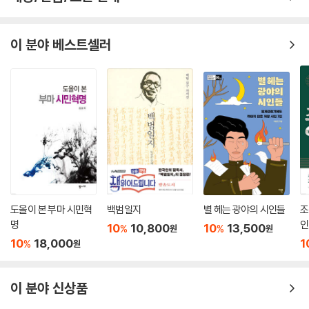
그들의 흉터는 장르영화 속에 편입된 악당의 낙인인 동시에 여전히 분명하
작해 ‘엄마’라는 호명을 거부하는 2018년 ‘미쓰백’([미쓰백])에 이르기까
게 대상화될 수 없는 역사적 트라우마를 품고 있다.
지를 짚어본다.
책을 마치며
2장 아버지 : 자기 눈 뜨자고 딸을 공양하는 ‘심 봉사’([심청전], 1925)부
이 분야 베스트셀러
악당의 상징인 흉터가 21세기 한국전쟁 영화에서는 ‘인민군’이라는 ‘적’의
터 눈 맑은 소년에 의해 살해되는 아비들([화이], 2013)까지 아비의 운명
주
마지막 표식이 된 듯하다. 그 흉터 때문에 그들은 위험해 보이고, 그런 그들
과 표상의 변천을 추적한다.
참고문헌
은 응징당할 수밖에 없다. 하지만 위험한 만큼, 그래서 비극적인 만큼, 그들
3장 오빠 : 똑똑하고 의로웠으나 미쳐버린 ‘영진’([아리랑], 1926)에서 시
찾아보기
은 눈길을 끄는 매혹적인 악당으로서 관객과의 심리적 거리 면에서 아(我)
작해 베를린장벽이 무너지자 여동생 곁으로 돌아오지만 곧 영어의 몸이 되
도판 출처
와 비아(非我)의 경계를 넘나든다. 이제 일종의 클리셰가 되어가는 흉터
는 사회주의자([베를린 리포트], 1991)에 이르기까지 오빠의 표상을 훑어
는 북에 대한 심리적 거리를 반영하는 동시에 여전히 존재하는 어쩔 수 없
본다.
는 경계를 드러낸다고 할 수 있다. 그러나 한편으로는 장르영화의 매혹적
4장 누이 : 오빠의 출세를 위해 자신을 희생하는 여동생의 원조 ‘홍도’([사
인 안타고니스트로 가벼워진 공산주의자의 무게를 반영하기도 한다. 이것
랑에 속고 돈에 울고], 1939)부터 1980년에 실종된 ‘우리들’의 여동생
이 21세기 장르영화가 분명히 대상화할 수 없는 트라우마를 다루는 방식이
([꽃잎], 1996)까지 뼈아픈 누이 재현의 역사를 살펴본다.
기도 하다.
도올이 본 부마 시민혁
백범일지
별 헤는 광야의 시인들
조
--- 224~225쪽, 2부 3장 [북한]에서
2부 국가 :
냉전 시대 한국영화에 자주 재현된 국가들을 중심으로 국가의
명
인
10
10,800
10
13,500
%
%
원
원
표상을 들여다본다.
10
18,000
1
%
원
법은 있었으나 국민은 오랫동안 법의 존재조차 인식하지 못했고, 멀리 있
1장 일본 : 1960년대 초, 한일수교를 앞두고 일본과의 과거사에 대해 잠시
는 힘 있는 자들의 전유물이거나 이상적 규범이었다. 그것이 가까이에서
새로운 재현이 가능했던 시기에 나온 문제작 [현해탄은 알고 있다](1961)
발효될 때에 대중은 법적 절차가 아닌 ‘인지상정(人之常情)’이라는 심법
이 분야 신상품
부터 한일관계가 악화되고 있는 상황에서 1990년대 ‘관부재판’을 재현한
(心法)에 의거하여 그 시비를 판단했으며 그것이 대중의 정의였다. 한국
법정영화 [허스토리](2018)까지를 짚어본다.