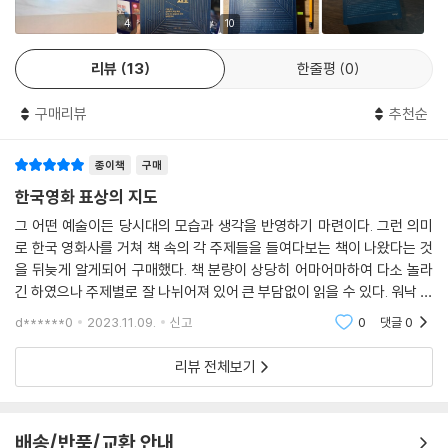
과 상상을 어떻게 구성해왔는지를 여러 주요 키워드로 들여다보는 책이다.
95)까지
게 해석할 수 있다. 우선 바이러스의 숙주로 오인되는 ‘괴물’일 수도 있고,
크게 가족, 국가, 민주주의, 여성, 예술 등 다섯 가지 표상을 살피며 우리의
4
10
오감도(烏瞰圖), 오감도(五感圖) | 순수예술적 천재성의 발로, 절망과
그러한 괴물의 숙주로 기능하는 ‘한강’일 수도 있다. 그런데 문제는 괴물과
기억에 새겨져 있는 이미지들의 연원과 맥락을 짚어본다.
기교 | 예술가의 특권, 편의적 여성 편력 | 순수 예술가의 맥락과 이면
접촉한 사람들에게서 바이러스가 검출되지 않기 때문에 괴물에게는 바이
리뷰
13
한줄평
0
러스가 없는 것으로 판명된다는 점이다. 다시 말해 괴물은 숙주가 아닌 셈
영화의 기억과 상상으로 조망하는 한국 근현대사이자
3장 나운규: 민족애와 방탕 - [아리랑](1926)에서 [나운규 일생](196
이다. 한편 한강을 괴물의 숙주로 만든 것은 주한미군이었다는 인과관계를
구매리뷰
추천순
한국사회의 주요 키워드로 돌아보는 한국영화 100년사
6)까지
고려하면, ‘괴물’이라는 돌연변이로 상징되는 병적인 기현상의 숙주는 ‘미
[아리랑]과 [나운규 일생] | 식민지 예술가의 필수 조건, 사랑과 민족
국’이라는 해석이 가능하다. 바이러스를 조사하고 방역한다는 명분으로 점
종이책
구매
이 책에서는 표상들의 종적 흐름을 추적하는 가운데, 그 갈래들이 전방위
령군처럼 행동하며, 정작 괴물은 방치한 채 애먼 사람들만 괴롭히는 미국
적으로 형성하는 관계도 속에서 한국영화 텍스트의 좌표와 한국영화의 역
한국영화 표상의 지도
4장 윤심덕: 자유와 허무 - [윤심덕](1969)에서 [사의 찬미](1991)까
의 행태는 이러한 해석을 뒷받침한다. 또한 괴물을 잡겠다면서 식수원인
사를 포착하고자 한다. 각 장에서는 표상의 변곡점을 드러내는 영화들을
그 어떤 예술이든 당시대의 모습과 생각을 반영하기 마련이다. 그런 의미
지
한강에 정체불명의 생화학 무기를 살포하는 것도, 그들이 있다고 주장하는
연대순으로 분석하여 표상 변화의 종적 흐름을 드러내도록 했다. 영화의
로 한국 영화사를 거쳐 책 속의 각 주제들을 들여다보는 책이 나왔다는 것
현해탄 정사(情死) | 사랑과 죽음의 아이콘, 윤심덕 | 1960년대 ‘윤심
바이러스의 숙주는 괴물이 아니라 그들 자신, 즉 ‘미국’이라는 해석에 힘을
제목으로 이루어진 ‘~에서 ~까지’라는 각 장의 부제는 그것을 한눈에 보
을 뒤늦게 알게되어 구매했다. 책 분량이 상당히 어마어마하여 다소 놀라
덕’의 자리 | 윤심덕, 자유인으로 호명되다 | 민족보다 자유, 조국 앞의 허무
싣는다. 이렇게 볼 때 영어 제목에서부터 이 영화는 신랄한 미국 비판을 수
여주기 위한 것이다. 나아가 복합적인 서사 매체이자 예술 형식인 영화의
긴 하였으나 주제별로 잘 나뉘어져 있어 큰 부담없이 읽을 수 있다. 워낙 유
| 윤심덕과 [겨울여자]
행한다고 할 수 있다.
표상을 시각적으로 독자에게 제시하고자, 400컷에 가까운 영화 포스터와
명한 영화들이 많이 다루어지기 때문에 책을 읽다 보면 그 영화에 대해 다
d******0
2023.11.09.
신고
0
댓글
0
--- 188~189쪽, 2부 2장 [미국]에서
시 생각하게 하
스틸컷을 수록했다.
5장 나혜석: 애욕과 동경 - [화조](1979)에서 [성애의 침묵](1992)까
리뷰 전체보기
지
21세기 한국전쟁 영화에 나오는 ‘인민군’은 공포와 연민을 동시에 유발하
1부 가족 :
빈도나 비중 면에서 한국영화의 중심에 놓인 가족의 표상을, 어
한국 최초의 여성 화가 | 근대 남성 화가, 과부나 유부녀의 연인 | 남성 화가
는 영웅이자 악당이라는 점에서 갱을 닮았다. 그리고 아직까지도 국가의
머니, 아버지, 오빠, 누이라는 네 개의 하위 주제로 다룬다.
와 여성 모델의 구도 | 1960년대 말, 여성 미술가의 등장 | 1970년대 말 나
검열에서 완전히 자유로울 수 없는 존재라는 점에서도 갱을 많이 닮았다.
1장 어머니 : 해방 공간의 이상적인 어머니([마음의 고향], 1949)에서 시
배송/반품/교환 안내
혜석, 민족에 긴박된 자유주의자 | 예술과 파리 그리고 에로티시즘