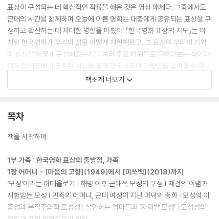
표상이 구성되는 데 핵심적인 작용을 해온 것은 영상 매체다. 그중에서도
근대의 시간을 함께하며 오늘에 이른 영화는 대중에게 공유되는 표상을 구
성하고 확산하는 데 지대한 영향을 미쳤다. 『한국영화 표상의 지도』는 이
처럼 한국영화가 우리의 삶을 어떻게 재현해왔고, 그 표상이 우리의 기억
과 상상을 어떻게 구성해왔는지를 여러 주요 키워드로 들여다보는 책이다.
이처럼 대중에게 공유된 심상을 통해 한국사회의 다방면을 살펴볼 수 있
고, 한국영화의 기억과 상상을 통해 한국의 근현대사를 조망해볼 수 있다.
책소개 더보기
그리고 무엇보다 한국영화의 역사를 지금까지와는 다른 방식으로 펼쳐놓
고 지도를 그려볼 수 있다.
목차
책은 한국영화를 대상으로 한국사회의 주요 이슈이기도 했던 가족, 국가,
민주주의, 여성, 예술에 대한 표상을 살피며 우리의 기억에 새겨져 있는 이
책을 시작하며
미지들의 연원과 맥락을 짚어본다. 이러한 표상들의 종적 흐름을 추적하는
가운데, 그 갈래들이 전방위적으로 형성하는 관계도 속에서 한국영화 텍스
1부 가족 : 한국영화 표상의 출발점, 가족
트의 좌표와 한국영화의 역사를 포착하고자 한다. 나아가 복합적인 서사
1장 어머니 - [마음의 고향](1949)에서 [미쓰백](2018)까지
매체이자 예술 형식인 영화의 표상을 시각적으로 독자에게 제시하고자, 4
‘모성’이라는 이데올로기 | 해방 이후 근대적 모성의 구성 | 재건의 이념과
00컷에 가까운 영화 포스터와 스틸컷을 수록했다.
시험받는 모성 | 민족의 어머니, 근대 여성이 지닌 미덕의 총화 | 모성의 이
중성과 본질주의적 모성성 | 살인하는 엄마들과 ‘지뢰밭 모성’ | 모성성의
열림과 공적 영역으로의 확장