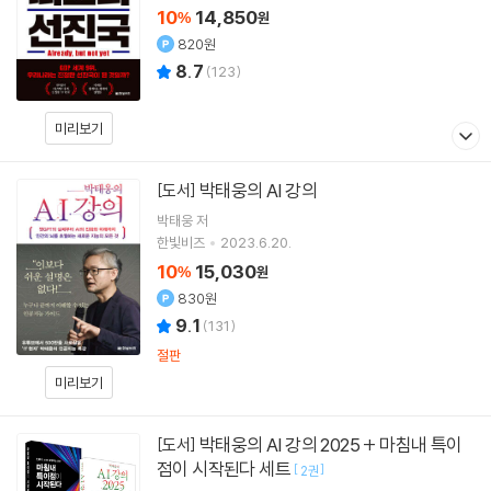
10
14,850
%
원
820원
8.7
(
123
)
미리보기
박태웅의 AI 강의
[도서]
박태웅
저
한빛비즈
2023.6.20.
10
15,030
%
원
830원
9.1
(
131
)
절판
미리보기
박태웅의 AI 강의 2025 + 마침내 특이
[도서]
점이 시작된다 세트
[
]
2권