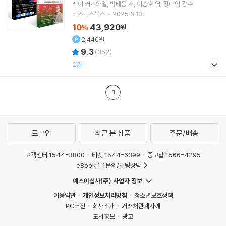
레이 커즈와일
박태웅
저
이충호
역
장대익
감수
비즈니스북스
2025.6.13.
10
43,920
%
원
2,440원
9.3
(
352
)
2권
1
로그인
최근 본 상품
주문/배송
고객센터 1544-3800
티켓 1544-6399
중고샵 1566-4295
eBook 1:1문의/채팅상담
예스이십사(주) 사업자 정보
이용약관
개인정보처리방침
청소년보호정책
PC버전
회사소개
거래처관계자께
도서홍보
광고