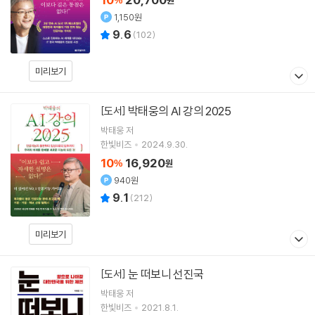
%
원
1,150원
9.6
(
102
)
미리보기
박태웅의 AI 강의 2025
[도서]
박태웅
저
한빛비즈
2024.9.30.
10
16,920
%
원
940원
9.1
(
212
)
미리보기
눈 떠보니 선진국
[도서]
박태웅
저
한빛비즈
2021.8.1.