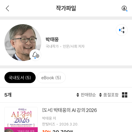
작가파일
박태웅
국내작가
인문/사회 저자
국내도서 (5)
eBook (5)
5개
판매량순
품절포함
박태웅의 AI 강의 2026
[도서]
박태웅
저
한빛비즈
2026.3.20.
10
20,700