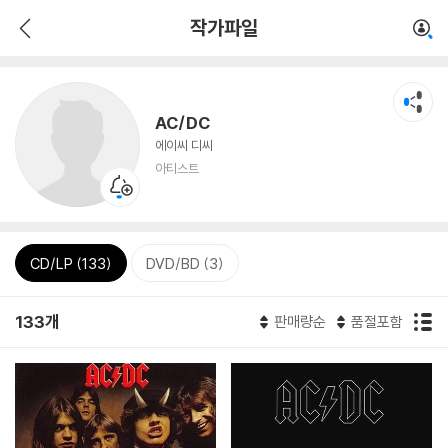
작가파일
AC/DC
에이씨 디씨
아티스트
CD/LP (133)
DVD/BD (3)
133개
판매량순
품절포함