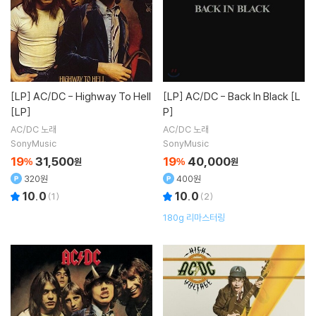
[LP]
AC/DC - Highway To Hell
[LP]
AC/DC - Back In Black [L
[LP]
P]
AC/DC
노래
AC/DC
노래
SonyMusic
SonyMusic
19
31,500
19
40,000
%
원
%
원
320원
400원
10.0
10.0
(
1
)
(
2
)
180g 리마스터링