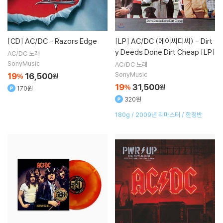
[CD]
AC/DC - Razors Edge
[LP]
AC/DC (에이씨디씨) - Dirt
y Deeds Done Dirt Cheap [LP]
AC/DC
노래
SonyMusic
AC/DC
노래
SonyMusic
19
16,500
%
원
19
31,500
%
원
170원
320원
180g / 2009년 리마스터 / 한정반