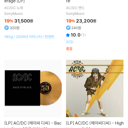
erage [LP]
te
AC/DC
노래
AC/DC
밴드
SonyMusic
SonyMusic
19
31,500
19
23,200
%
원
%
원
320원
240원
10.0
(
1
)
180g / 2009년 리마스터 / 한정반
2CD
품절
[LP]
AC/DC (에이씨 디씨) - Bac
[LP]
AC/DC (에이씨디씨) - High