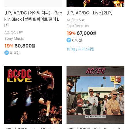
[LP]
AC/DC (에이씨 디씨) - Bac
[LP]
AC/DC - Live [2LP]
k In Black [블랙 & 화이트 컬러 L
AC/DC
노래
P]
Epic Records
19
67,000
AC/DC
밴드
%
원
Sony Music
670원
19
60,800
%
원
180g / 리마스터링
610원