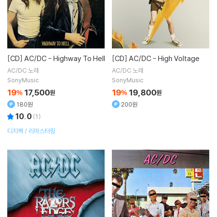
[CD]
AC/DC - Highway To Hell
[CD]
AC/DC - High Voltage
AC/DC
노래
AC/DC
노래
SonyMusic
SonyMusic
19
17,500
19
19,800
%
원
%
원
180원
200원
10.0
(
1
)
디지팩 / 리마스터링