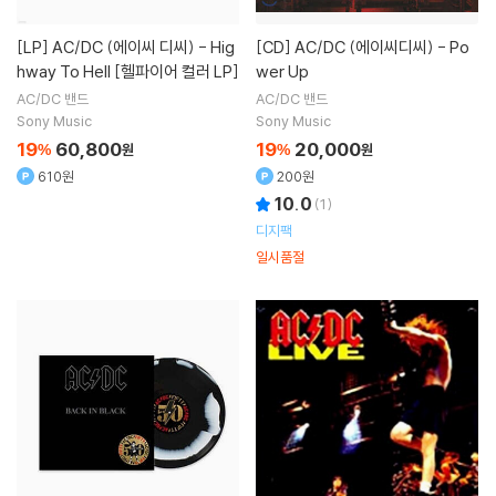
[LP]
AC/DC (에이씨 디씨) - Hig
[CD]
AC/DC (에이씨디씨) - Po
hway To Hell [헬파이어 컬러 LP]
wer Up
AC/DC
밴드
AC/DC
밴드
Sony Music
Sony Music
19
60,800
19
20,000
%
원
%
원
610원
200원
10.0
(
1
)
디지팩
일시품절