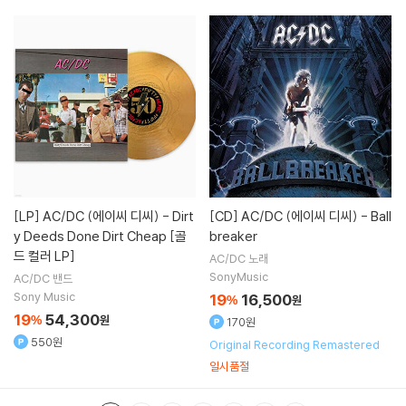
[LP]
AC/DC (에이씨 디씨) - Dirt
[CD]
AC/DC (에이씨 디씨) - Ball
y Deeds Done Dirt Cheap [골
breaker
드 컬러 LP]
AC/DC
노래
SonyMusic
AC/DC
밴드
Sony Music
19
16,500
%
원
19
54,300
%
원
170원
550원
Original Recording Remastered
일시품절