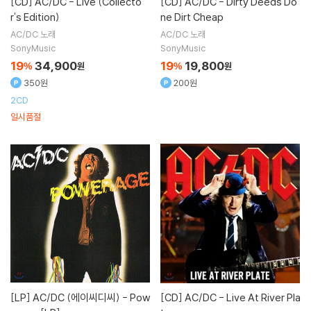
[CD]
AC/DC - Live (Collecto
[CD]
AC/DC - Dirty Deeds Do
r's Edition)
ne Dirt Cheap
AC/DC
노래
AC/DC
노래
SonyMusic
SonyMusic
19
34,900
19
19,800
%
원
%
원
350원
200원
2CD
일시품절
[LP]
AC/DC (에이씨디씨) - Pow
[CD]
AC/DC - Live At River Pla