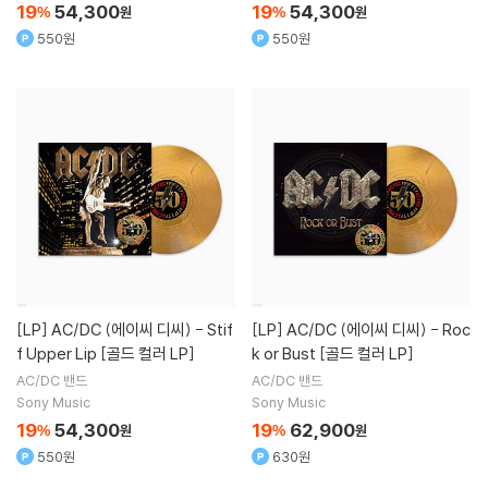
19
54,300
19
54,300
%
원
%
원
550원
550원
[LP]
AC/DC (에이씨 디씨) - Stif
[LP]
AC/DC (에이씨 디씨) - Roc
f Upper Lip [골드 컬러 LP]
k or Bust [골드 컬러 LP]
AC/DC
밴드
AC/DC
밴드
Sony Music
Sony Music
19
54,300
19
62,900
%
원
%
원
550원
630원