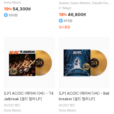
Sony Music
Queen
Isaac Albeniz
Claude Deb
ussy
Hans Zimmer
작곡 외 14명
C-Major
19
54,300
%
원
19
46,800
%
원
550원
470원
일시품절
[LP]
AC/DC (에이씨 디씨) - '74
[LP]
AC/DC (에이씨 디씨) - Ball
Jailbreak [골드 컬러 LP]
breaker [골드 컬러 LP]
AC/DC
밴드
AC/DC
밴드
Sony Music
Sony Music