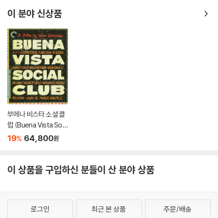
ack) [블루 & 그린 컬
o
러 2LP]
O
이 분야 신상품
부에나 비스타 소셜 클
럽 (Buena Vista Soci
al Club - The Criterio
19
64,800
%
원
n Collection)
이 상품을 구입하신 분들이 산 분야 상품
로그인
최근 본 상품
주문/배송