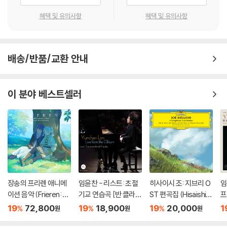
혜택 및 유의사항
혜택 및 유의사항
배송/반품/교환 안내
이 분야 베스트셀러
장송의 프리렌 애니메
임윤찬 - 리스트: 초절
히사이시 조: 지브리 O
임
이션 음악 (Frieren: B
기교 연습곡 [반 클라이
ST 편곡집 (Hisaishi J
프
eyond Journey's En
번 콩쿠르 실황 녹음]
oe: Symphonic Cele
[
19
72,800
19
18,900
19
20,000
1
%
%
%
원
원
원
d - Original Soundtr
bration)
황