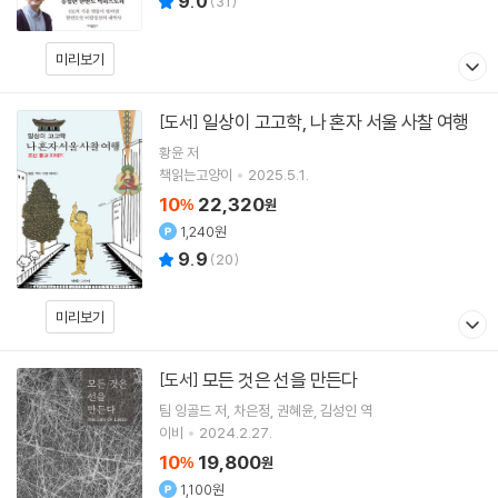
9.0
(
31
)
미리보기
일상이 고고학, 나 혼자 서울 사찰 여행
[도서]
황윤
저
책읽는고양이
2025.5.1.
10
22,320
%
원
1,240원
9.9
(
20
)
미리보기
모든 것은 선을 만든다
[도서]
팀 잉골드
저
차은정
권혜윤
김성인
역
이비
2024.2.27.
10
19,800
%
원
1,100원