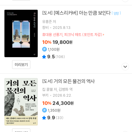
[예스리커버] 아는 만큼 보인다
[도서]
[
]
양장
유홍준
저
창비
2025.8.13.
휴대용 선풍기, 피크닉 매트 (포인트 차감)
10
19,800
%
원
1,100원
9.5
(
106
)
미리보기
거의 모든 물건의 역사
[도서]
칩 콜웰
저
김병화
역
부키
2026.6.22.
10
24,300
%
원
1,350원
9.9
(
33
)