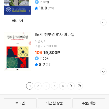
1,170원
10.0
(
20
)
미리보기
천부경 81자 바라밀
[도서]
박용숙
저
소동
2018.1.18.
10
19,800
%
원
1,100원
8.7
(
15
)
1
2
3
4
5
로그인
최근 본 상품
주문/배송