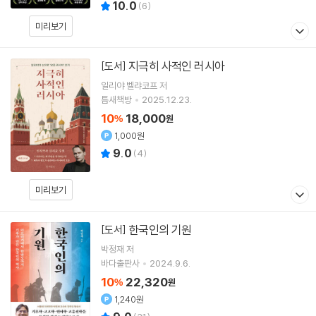
10.0
(
6
)
미리보기
지극히 사적인 러시아
[도서]
일리야 벨랴코프
저
틈새책방
2025.12.23.
10
18,000
%
원
1,000원
9.0
(
4
)
미리보기
한국인의 기원
[도서]
박정재
저
바다출판사
2024.9.6.
10
22,320
%
원
1,240원