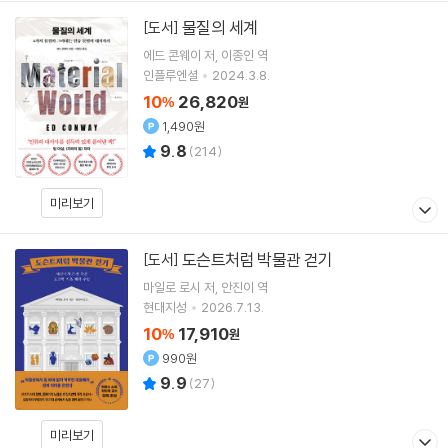
물질의 세계
[도서]
에드 콘웨이
저
이종인
역
인플루엔셜
2024.3.8.
10
26,820
%
원
1,490원
9.8
(
214
)
미리보기
도슨트처럼 박물관 걷기
[도서]
마일로 로시
저
안진이
역
현대지성
2026.7.13.
10
17,910
%
원
990원
9.9
(
27
)
미리보기