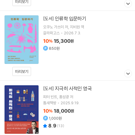
미리보기
인류학 입문하기
[도서]
오쿠노 가쓰미
저
지비원
역
갈라파고스
2026.7.3.
10
15,300
%
원
850원
미리보기
지극히 사적인 영국
[도서]
피터 빈트
홍성광
저
틈새책방
2025.9.19.
10
18,000
%
원
1,000원
8.9
(
13
)