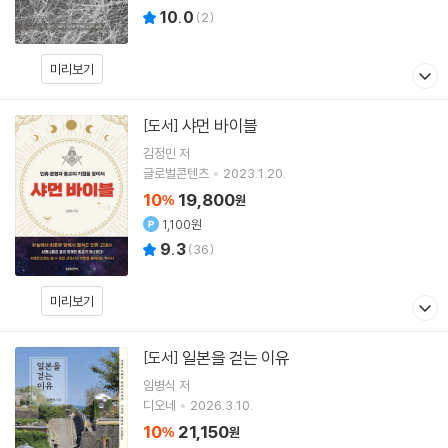
10.0
(
2
)
미리보기
샤먼 바이블
[도서]
김정민
저
글로벌콘텐츠
2023.1.20.
10
19,800
%
원
1,100원
9.3
(
36
)
미리보기
일본을 걷는 이유
[도서]
임병식
저
디오네
2026.3.10.
10
21,150
%
원