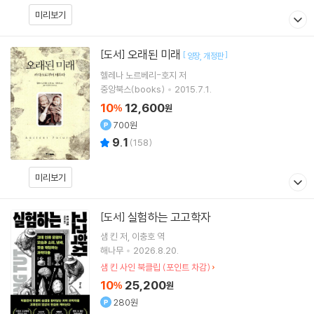
미리보기
오래된 미래
[도서]
[
]
양장
개정판
헬레나 노르베리-호지
저
중앙북스(books)
2015.7.1.
10
12,600
%
원
700원
9.1
(
158
)
미리보기
실험하는 고고학자
[도서]
샘 킨
저
이충호
역
해나무
2026.8.20.
샘 킨 사인 북클립 (포인트 차감)
10
25,200
%
원
280원