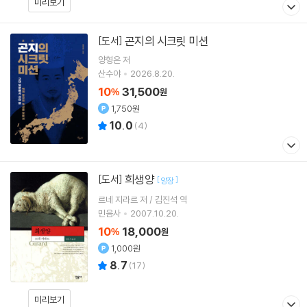
미리보기
곤지의 시크릿 미션
[도서]
양형은
저
산수야
2026.8.20.
10
31,500
%
원
1,750원
10.0
(
4
)
희생양
[도서]
[
]
양장
르네 지라르 저 / 김진석 역
민음사
2007.10.20.
10
18,000
%
원
1,000원
8.7
(
17
)
미리보기