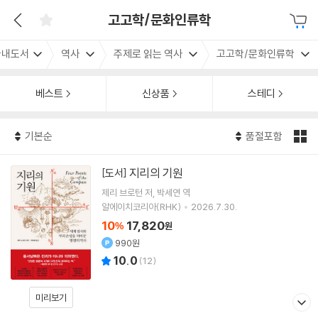
고고학/문화인류학
국내도서
역사
주제로 읽는 역사
고고학/문화인류학
베스트
신상품
스테디
기본순
품절포함
지리의 기원
[도서]
제리 브로턴
저
박세연
역
알에이치코리아(RHK)
2026.7.30.
10
17,820
%
원
990원
10.0
(
12
)
미리보기