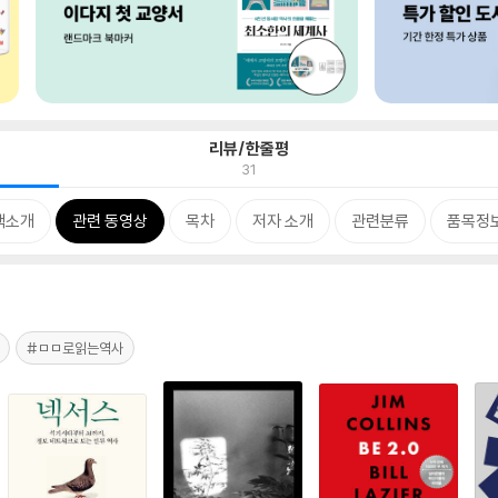
리뷰/한줄평
31
책소개
관련 동영상
목차
저자 소개
관련분류
품목정
#ㅁㅁ로읽는역사