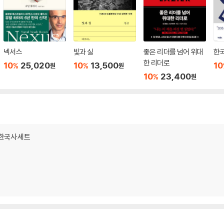
넥서스
빛과 실
좋은 리더를 넘어 위대
한
한 리더로
10
25,020
10
13,500
10
%
%
원
원
10
23,400
%
원
 한국사 세트