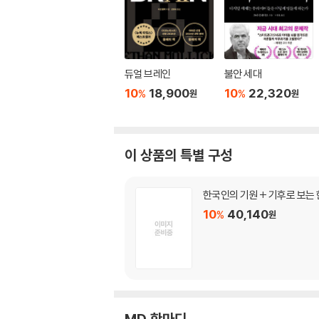
듀얼 브레인
불안 세대
10
18,900
10
22,320
%
%
원
원
이 상품의 특별 구성
한국인의 기원 + 기후로 보는
10
40,140
%
원
MD 한마디