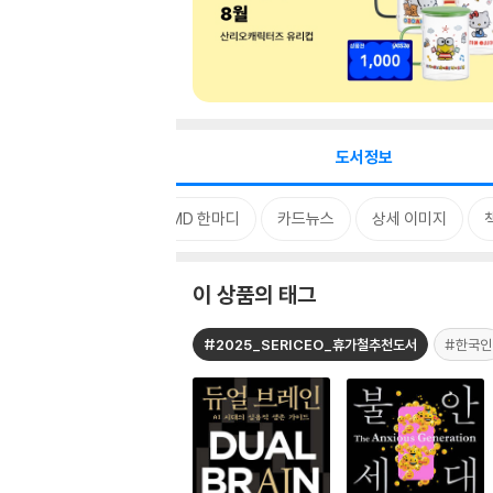
도서정보
태그
특별 구성
MD 한마디
카드뉴스
상세 이미지
이 상품의 태그
#2025_SERICEO_휴가철추천도서
#한국인