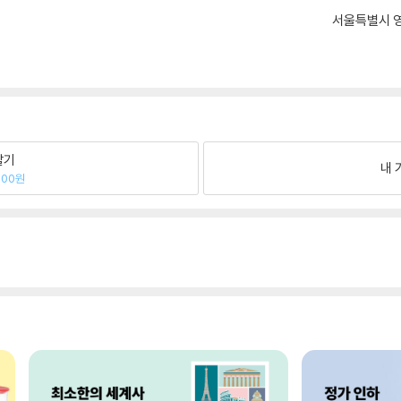
서울특별시 영
팔기
내 
000원