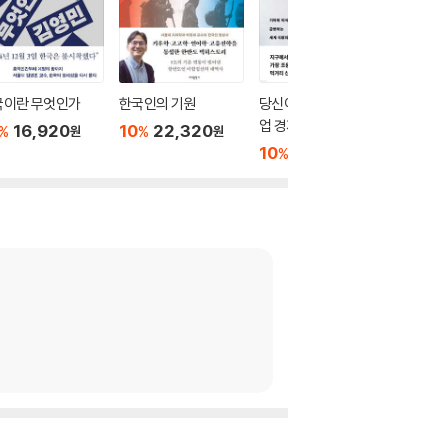
국이란 무엇인가
한국인의 기원
당신이 모르는 진짜 농
공급망 
업 경제 이야기
16,920
10
22,320
10
2
%
%
%
원
원
10
18,900
%
원