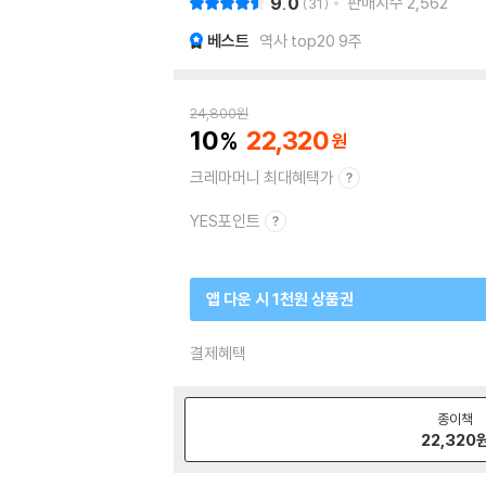
9.0
판매지수
2,562
31
베스트
역사 top20 9주
24,800
원
10
22,320
크레마머니 최대혜택가
YES포인트
앱 다운 시 1천원 상품권
결제혜택
종이책
22,320