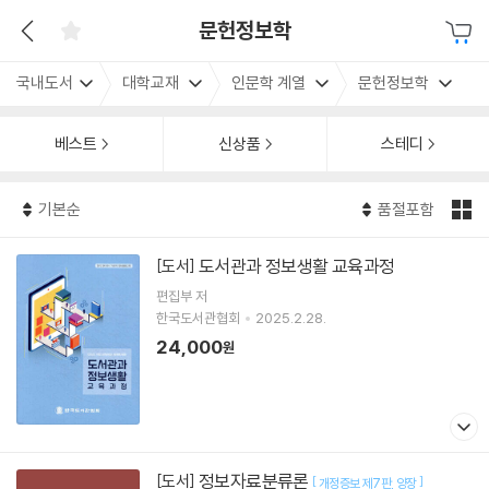
문헌정보학
국내도서
대학교재
인문학 계열
문헌정보학
베스트
신상품
스테디
기본순
품절포함
도서관과 정보생활 교육과정
[도서]
편집부 저
한국도서관협회
2025.2.28.
24,000
원
정보자료분류론
[도서]
[
]
개정증보 제7판
양장