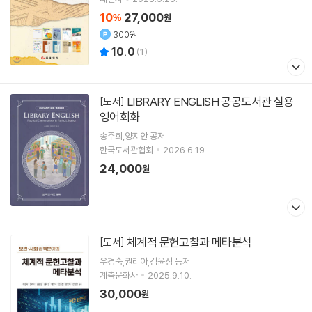
10
27,000
%
원
300원
10.0
(
1
)
LIBRARY ENGLISH 공공도서관 실용
[도서]
영어회화
송주희,양지안 공저
한국도서관협회
2026.6.19.
24,000
원
체계적 문헌고찰과 메타분석
[도서]
우경숙,권리아,김윤정 등저
계축문화사
2025.9.10.
30,000
원