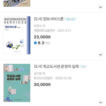
정보서비스론
[도서]
[
]
개정3판
박준식
저
계명대학교출판부
2011.3.11.
23,000
원
8.3
(
16
)
학교도서관 운영의 실제
[도서]
[
]
7판
송기호 저
한국도서관협회
2025.12.30.
30,000
원