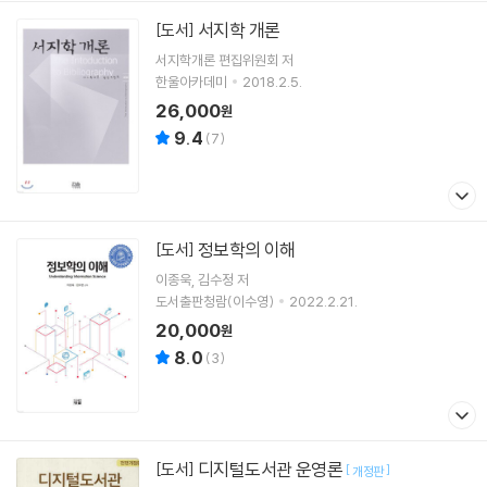
서지학 개론
[도서]
서지학개론 편집위원회
저
한울아카데미
2018.2.5.
26,000
원
9.4
(
7
)
정보학의 이해
[도서]
이종욱
김수정
저
도서출판청람(이수영)
2022.2.21.
20,000
원
8.0
(
3
)
디지털도서관 운영론
[도서]
[
]
개정판