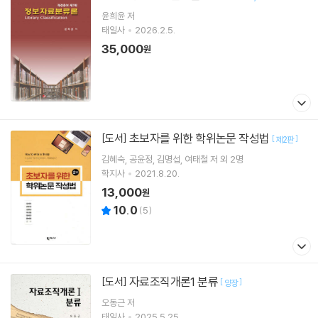
윤희윤
저
태일사
2026.2.5.
35,000
원
초보자를 위한 학위논문 작성법
[도서]
[
]
제2판
김혜숙
공윤정
김명섭
여태철
저 외 2명
학지사
2021.8.20.
13,000
원
10.0
(
5
)
자료조직개론1 분류
[도서]
[
]
양장
오동근
저
태일사
2025.5.25.