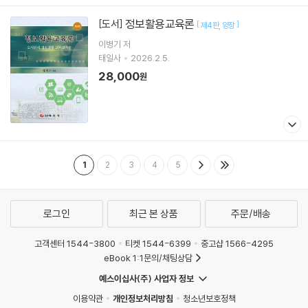
정보활용교육론
[도서]
[
]
제4판
양장
이병기
저
태일사
2026.2.5.
28,000
원
1
2
3
4
5
로그인
최근 본 상품
주문/배송
고객센터 1544-3800
티켓 1544-6399
중고샵 1566-4295
eBook 1:1문의/채팅상담
예스이십사(주) 사업자 정보
이용약관
개인정보처리방침
청소년보호정책