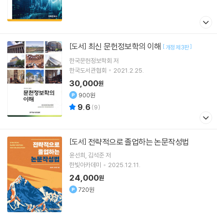
최신 문헌정보학의 이해
[도서]
[
]
개정 제3판
한국문헌정보학회 저
한국도서관협회
2021.2.25.
30,000
원
900원
9.6
(
9
)
전략적으로 졸업하는 논문작성법
[도서]
윤선희
김석준
저
한빛아카데미
2025.12.11.
24,000
원
720원