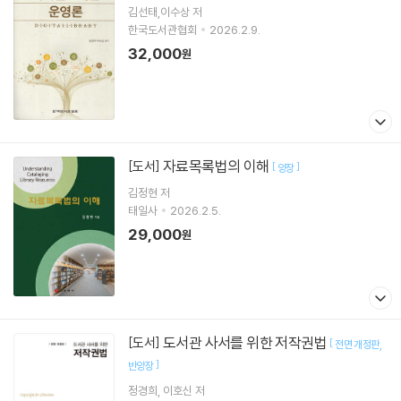
김선태,이수상 저
한국도서관협회
2026.2.9.
32,000
원
자료목록법의 이해
[도서]
[
]
양장
김정현
저
태일사
2026.2.5.
29,000
원
도서관 사서를 위한 저작권법
[도서]
[
전면 개정판
]
반양장
정경희
이호신
저