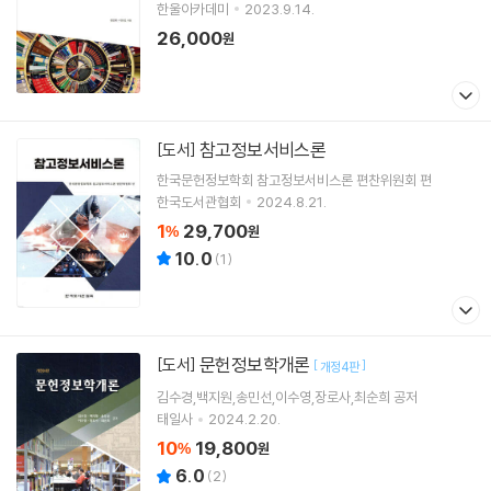
한울아카데미
2023.9.14.
26,000
원
참고정보서비스론
[도서]
한국문헌정보학회 참고정보서비스론 편찬위원회 편
한국도서관협회
2024.8.21.
1
29,700
%
원
10.0
(
1
)
문헌정보학개론
[도서]
[
]
개정4판
김수경,백지원,송민선,이수영,장로사,최순희 공저
태일사
2024.2.20.
10
19,800
%
원
6.0
(
2
)