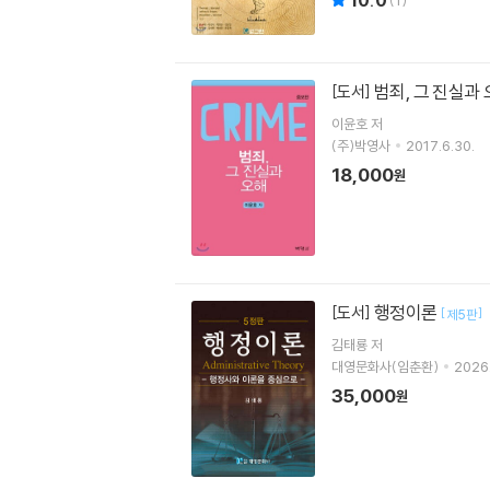
범죄, 그 진실과
[도서]
이윤호 저
(주)박영사
2017.6.30.
18,000
원
행정이론
[도서]
[
]
제5판
김태룡 저
대영문화사(임춘환)
2026.
35,000
원