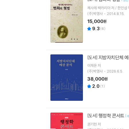
체사레 백카리아 저 / 한인섭 
(주)박영사
2014.8.15.
15,000
원
9.3
(
6
)
지방자치단체 예
[도서]
이재윤 저
(주)박영사
2026.6.5.
38,000
원
2.0
(
1
)
행정학 콘서트
[도서]
[
권기헌
저