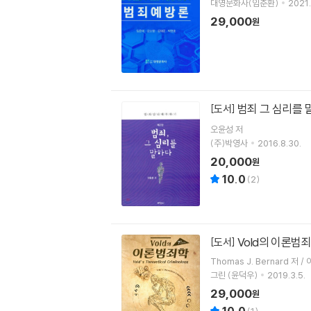
대영문화사(임춘환)
2021.
29,000
원
범죄 그 심리를
[도서]
오윤성 저
(주)박영사
2016.8.30.
20,000
원
10.0
(
2
)
Vold의 이론범
[도서]
Thomas J. Bernard 저 /
그린 (윤덕우)
2019.3.5.
29,000
원
10.0
(
1
)