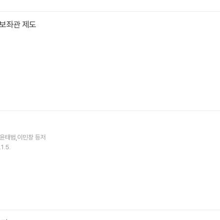
보좌관 제도
,윤태범,이민창 등저
1.5.