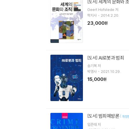
세계의 문화와 
[도서]
Geert Hofstede 저
학지사
2014.2.20.
23,000
원
AI로봇과 범죄
[도서]
송기복
저
박영사
2021.10.29.
15,000
원
범죄예방론
[도서]
[
개정
임준태 저