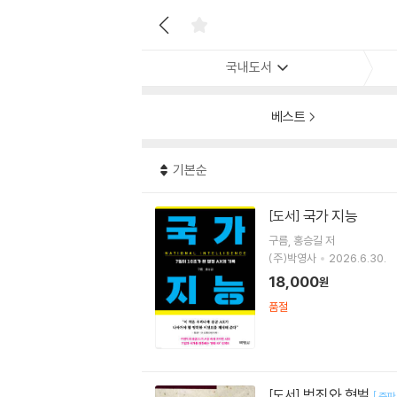
국내도서
베스트
기본순
국가 지능
[도서]
구름
홍승길
저
(주)박영사
2026.6.30.
18,000
원
품절
범죄와 형벌
[도서]
[
중판