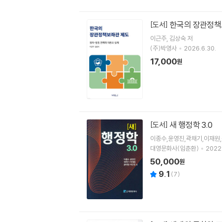
한국의 장관정책
[도서]
이근주
김상숙
저
(주)박영사
2026.6.30.
17,000
원
새 행정학 3.0
[도서]
이종수,윤영진,곽채기,이재원
대영문화사(임춘환)
2022.
50,000
원
9.1
(
7
)