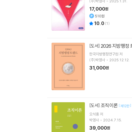
(주)박영사
2025.1.31.
17,000
원
510원
10.0
(
1
)
2026 지방행정
[도서]
한국지방행정연구원
저
(주)박영사
2025.12.12.
31,000
원
조직이론
[도서]
[
]
제12판
오석홍
저
박영사
2024.7.15.
39,000
원