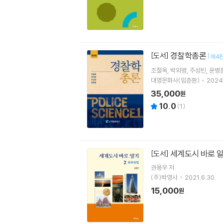
경찰학총론
[도서]
[
제4
조철옥
박외병
주성빈
윤병
대영문화사(임춘환)
2024.
35,000
원
10.0
(
1
)
세계도시 바로 알
[도서]
권용우
저
(주)박영사
2021.6.30.
15,000
원