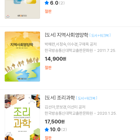
6.0
(
2
)
절판
지역사회영양학
[도서]
[
]
도서+워크북
박혜련,서정숙,이수경,구재옥 공저
한국방송통신대학교출판문화원
2011.7.25.
14,900
원
절판
조리과학
[도서]
[
]
도서+워크북
김선아,문보경,이선미 공저
한국방송통신대학교출판문화원
2020.1.25.
17,500
원
10.0
(
2
)
절판