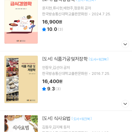
윤지현,류시현,배현주,정윤희 공저
한국방송통신대학교출판문화원
2024.7.25.
16,900
원
10.0
(
3
)
식품가공및저장학
[도서]
[
]
도서+워크북
안장우,김선아 공저
한국방송통신대학교출판문화원
2016.7.25.
16,400
원
9.3
(
3
)
식사요법
[도서]
[
]
도서+워크북
김동우,김지혜 등저