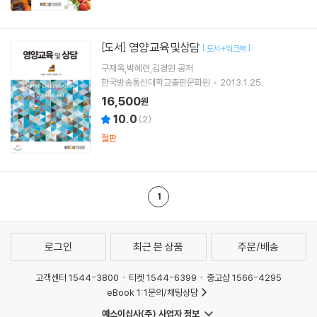
영양교육및상담
[도서]
[
]
도서+워크북
구재옥,박혜련,김경원 공저
한국방송통신대학교출판문화원
2013.1.25.
16,500
원
10.0
(
2
)
절판
1
로그인
최근 본 상품
주문/배송
고객센터 1544-3800
티켓 1544-6399
중고샵 1566-4295
eBook 1:1문의/채팅상담
예스이십사(주) 사업자 정보