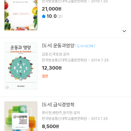
한국방송통신대학교출판문화원
2019.1.25.
21,000
원
10.0
(
2
)
운동과영양
[도서]
[
]
도서+워크북
김창선,곽호경 공저
한국방송통신대학교출판문화원
2014.7.25.
12,300
원
절판
급식경영학
[도서]
류시현,배현주,윤지현 공저
한국방송통신대학교출판문화원
2013.1.25.
8,500
원