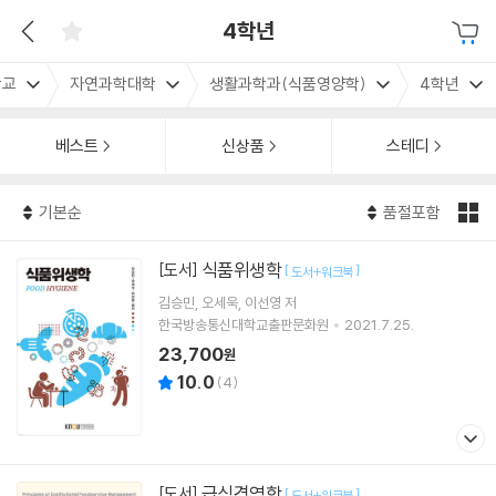
4학년
학교
자연과학대학
생활과학과(식품영양학)
4학년
베스트
신상품
스테디
기본순
품절포함
식품위생학
[도서]
[
]
도서+워크북
김승민
오세욱
이선영
저
한국방송통신대학교출판문화원
2021.7.25.
23,700
원
10.0
(
4
)
급식경영학
[도서]
[
]
도서+워크북