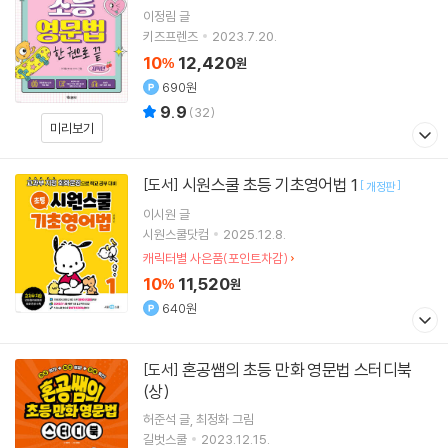
이정림
글
키즈프렌즈
2023.7.20.
10
12,420
%
원
690원
9.9
(
32
)
미리보기
시원스쿨 초등 기초영어법 1
[도서]
[
]
개정판
이시원
글
시원스쿨닷컴
2025.12.8.
캐릭터별 사은품(포인트차감)
10
11,520
%
원
640원
혼공쌤의 초등 만화 영문법 스터디북
[도서]
(상)
허준석
글
최정화
그림
길벗스쿨
2023.12.15.