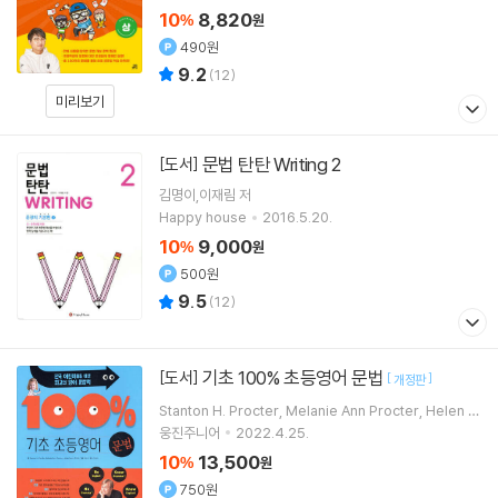
10
8,820
%
원
490원
9.2
(
12
)
미리보기
문법 탄탄 Writing 2
[도서]
김명이,이재림 저
Happy house
2016.5.20.
10
9,000
%
원
500원
9.5
(
12
)
기초 100% 초등영어 문법
[도서]
[
]
개정판
Stanton H. Procter
Melanie Ann Procter
Helen K
won
조현희
글 외 2명
웅진주니어
2022.4.25.
10
13,500
%
원
750원