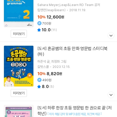
Sahara Meyer,Leap&Learn RD Team 공저
립앤런(leap&learn)
2018.11.19.
10
12,600
%
원
700원
10.0
(
11
)
미리보기
혼공쌤의 초등 만화 영문법 스터디북
[도서]
(하)
허준석
글
최정화
그림
길벗스쿨
2023.12.15.
10
8,820
%
원
490원
8.0
(
5
)
미리보기
하루 한장 초등 영문법 한 권으로 끝 (저
[도서]
학년)
[
]
저자 해설 강의 및 MP3 음원 제공
워크북 제공