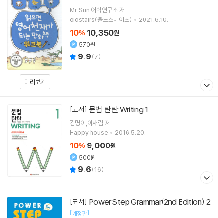
Mr.Sun 어학연구소
저
oldstairs(올드스테어즈)
2021.6.10.
10
10,350
%
원
570원
9.9
(
7
)
미리보기
문법 탄탄 Writing 1
[도서]
김명이,이재림 저
Happy house
2016.5.20.
10
9,000
%
원
500원
9.6
(
16
)
Power Step Grammar(2nd Edition) 2
[도서]
[
]
개정판