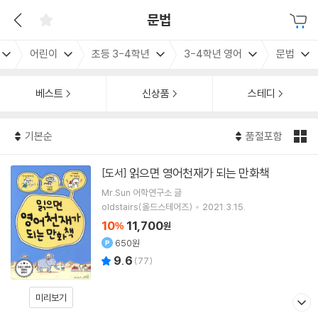
문법
어린이
초등 3-4학년
3-4학년 영어
문법
베스트
신상품
스테디
기본순
품절포함
읽으면 영어천재가 되는 만화책
[도서]
Mr.Sun 어학연구소
글
oldstairs(올드스테어즈)
2021.3.15.
10
11,700
%
원
650원
9.6
(
77
)
미리보기