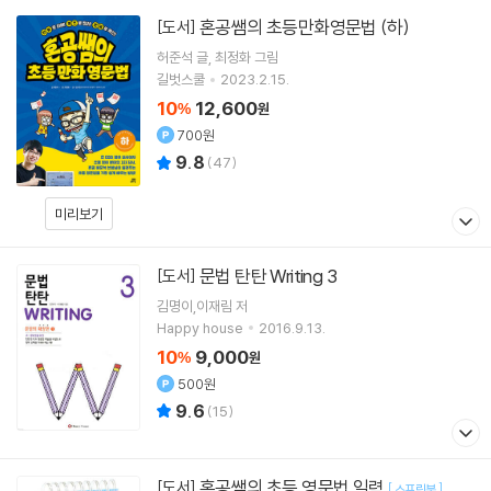
혼공쌤의 초등만화영문법 (하)
[도서]
허준석
글
최정화
그림
길벗스쿨
2023.2.15.
10
12,600
%
원
700원
9.8
(
47
)
미리보기
문법 탄탄 Writing 3
[도서]
김명이,이재림 저
Happy house
2016.9.13.
10
9,000
%
원
500원
9.6
(
15
)
혼공쌤의 초등 영문법 일력
[도서]
[
]
스프링북