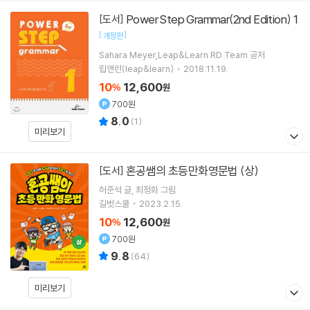
Power Step Grammar(2nd Edition) 1
[도서]
[
]
개정판
Sahara Meyer,Leap&Learn RD Team 공저
립앤런(leap&learn)
2018.11.19.
10
12,600
%
원
700원
8.0
(
1
)
미리보기
혼공쌤의 초등만화영문법 (상)
[도서]
허준석
글
최정화
그림
길벗스쿨
2023.2.15.
10
12,600
%
원
700원
9.8
(
64
)
미리보기