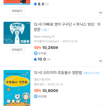
8.0
(
3
)
미리보기
아빠표 영어 구구단 + 파닉스 10단 : 의
[도서]
문문
[
]
양장
Mike Hwang
저
마이클리시(miklish)
2019.12.16.
10
10,260
%
원
미리보기
570원
10.0
(
8
)
으라차차 초등필수 영문법
[도서]
[
]
MP3 CD 1매
열린기획 편저
열린생각
2015.12.14.
10
10,800
%
원
600원