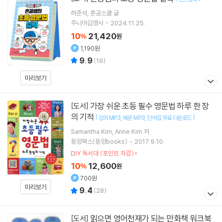
허준석
혼공스쿨
글
주니어김영사
2024.11.25.
10
21,420
%
원
1,190원
9.9
(
16
)
미리보기
가장 쉬운 초등 필수 영문법 하루 한 장
[도서]
의 기적
[
]
강의 MP3
예문 MP3
단어집 무료 다운로드
Samantha Kim
Anne Kim
저
동양북스(동양books)
2017.9.10.
DIY 독서대 (포인트 차감)
10
12,600
%
원
700원
미리보기
9.4
(
28
)
읽으면 영어천재가 되는 만화책 워크북
[도서]