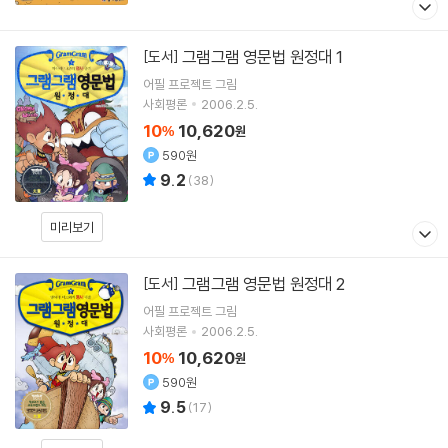
그램그램 영문법 원정대 1
[도서]
어필 프로젝트
그림
사회평론
2006.2.5.
10
10,620
%
원
590원
9.2
(
38
)
미리보기
그램그램 영문법 원정대 2
[도서]
어필 프로젝트
그림
사회평론
2006.2.5.
10
10,620
%
원
590원
9.5
(
17
)