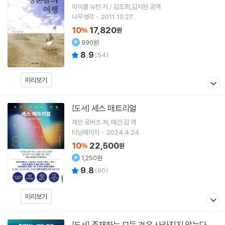
마이클 뉴턴 저 / 김도희,김지원 공역
나무생각
2011.10.27.
10
17,820
%
원
990원
8.9
(
54
)
미리보기
세스 매트리얼
[도서]
제인 로버츠
저
매건 김
역
터닝페이지
2024.4.24.
10
22,500
%
원
1,250원
9.8
(
90
)
미리보기
존재하는 모든 것은 사라지지 않는다
[도서]