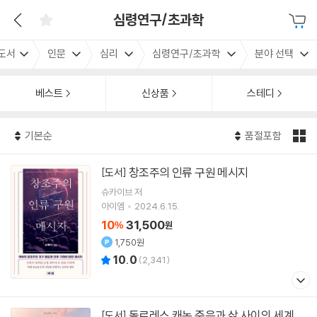
심령연구/초과학
도서
인문
심리
심령연구/초과학
분야 선택
베스트
신상품
스테디
기본순
품절포함
창조주의 인류 구원 메시지
[도서]
슈카이브
저
아이엠
2024.6.15.
10
31,500
%
원
1,750원
10.0
(
2,341
)
돌로레스 캐논 죽음과 삶 사이의 세계
[도서]