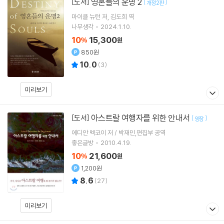
영혼들의 운명 2
[도서]
[
]
개정2판
마이클 뉴턴
저
김도희
역
나무생각
2024.1.10.
10
15,300
%
원
850원
10.0
(
3
)
미리보기
아스트랄 여행자를 위한 안내서
[도서]
[
]
양장
에디안 멕코이 저 / 박재민,편집부 공역
좋은글방
2010.4.19.
10
21,600
%
원
1,200원
8.6
(
27
)
미리보기