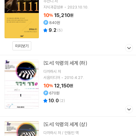
수잔디
저
지식과감성#
2023.10.10.
10
15,210
%
원
840원
9.2
(
5
)
미리보기
악령의 세계 (하)
[도서]
다까하시 저
서음미디어
2010.4.27.
10
12,150
%
원
670원
10.0
(
2
)
악령의 세계 (상)
[도서]
다까하시 저 / 안동민 역