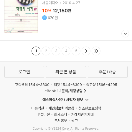
서음미디어
2010.4.27.
10
12,150
%
원
670원
1
2
3
4
5
로그인
최근 본 상품
주문/배송
고객센터 1544-3800
티켓 1544-6399
중고샵 1566-4295
eBook 1:1문의/채팅상담
예스이십사(주) 사업자 정보
이용약관
개인정보처리방침
청소년보호정책
PC버전
회사소개
거래처관계자께
도서홍보
광고
Copyright © YES24 Corp. All Rights Reserved.