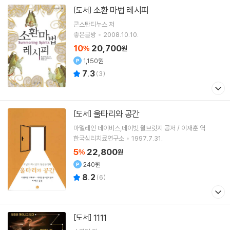
소환 마법 레시피
[도서]
콘스탄티누스
저
좋은글방
2008.10.10.
10
20,700
%
원
1,150원
7.3
(
3
)
울타리와 공간
[도서]
마델레인 데이비스,데이빗 윌브릿지 공저 / 이재훈 역
한국심리치료연구소
1997.7.31.
5
22,800
%
원
240원
8.2
(
6
)
1111
[도서]