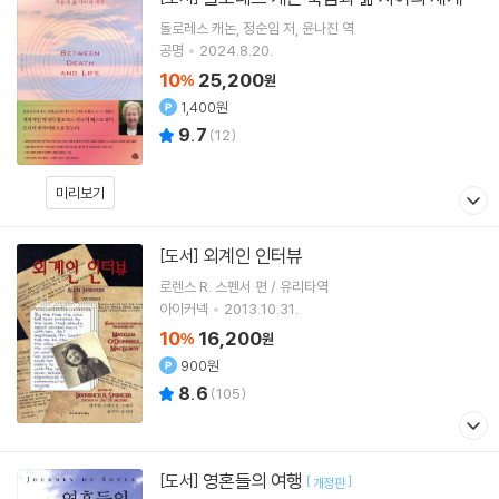
돌로레스 캐논
정순임
저
윤나진
역
공명
2024.8.20.
10
25,200
%
원
1,400원
9.7
(
12
)
미리보기
외계인 인터뷰
[도서]
로렌스 R. 스펜서 편 / 유리타역
아이커넥
2013.10.31.
10
16,200
%
원
900원
8.6
(
105
)
영혼들의 여행
[도서]
[
]
개정판