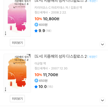
지중해의 성자 다스칼로스 3
[도서]
[
]
개정판
키리아코스 C.마르키데스 저 / 김효선 역
정신세계사
2008.2.22.
10
10,800
%
원
600원
9.9
(
18
)
미리보기
지중해의 성자 다스칼로스 2
[도서]
[
]
개정판
이균형
역
정신세계사
2007.12.30.
10
11,700
%
원
650원
10.0
(
15
)
미리보기