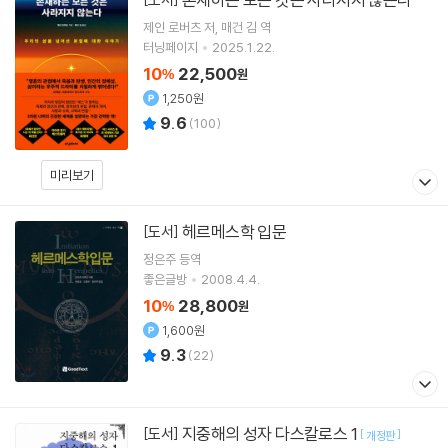
제인 로버츠
저
매건 김
역
터닝페이지
2025.1.22.
10
22,500
%
원
1,250원
9.6
(
100
)
미리보기
헤르메스학 입문
[도서]
정은주
등역
좋은글방
2008.4.4.
10
28,800
%
원
1,600원
9.3
(
22
)
지중해의 성자 다스칼로스 1
[도서]
[
]
개정판