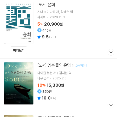
윤회
[도서]
지나 서미나라
저
강태헌
역
파피에
2020.11.3.
5
20,900
%
원
440원
9.5
(
23
)
미리보기
영혼들의 운명 1
[도서]
[
]
2개정판
마이클 뉴턴 저 / 김지원 역
나무생각
2025.2.3.
10
15,300
%
원
850원
10.0
(
4
)