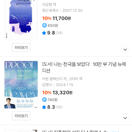
이균형
역
정신세계사
2007.12.30.
10
11,700
%
원
650원
9.8
(
19
)
미리보기
나는 천국을 보았다 : 10만 부 기념 뉴에
[도서]
디션
이븐 알렉산더
저
고미라
역
김영사
2024.1.15.
10
13,320
%
원
740원
8.3
(
10
)
미리보기