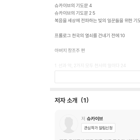
슈카이브의 기도문 4
슈카이브의 기도문 2 5
복음을 세상에 전파하는 빛의 일꾼들을 위한 기도
프롤로그 천국의 열쇠를 건네기 전에 10
아버지 창조주 편
1. 선과 악, 2가지 모두 천사의 일이다 24
2. 우주와 천사들은 너희의 주문을 열심히 만들고
3. 같음과 다름도 하나이다 28
4. 지구 전체의 카르마가 더 고통스럽고 무거워진
5. 네가 가진 모든 것은 네 것이 아니다 31
저자 소개
1
6. 천계의 의식 환전소 33
7. 영매, 무당은 저급 천사이다 36
8. 빙하가 빠르게 녹는 진짜 이유 38
저
슈카이브
9. 사후세계에 관한 영화, 드라마가 쏟아져 나오
관심작가 알림신청
10. 부모에게는 부모의 삶이 있다 43