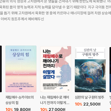
 인류의 의식 성장과 고차원에서 온 영들을 건져내기 위해 한반도에 육화했다. 어
다 48
지적 능력을 담아낼 수 없기 때문이다. 지구 극이동 전까지 반드시 완수해야 할 역할과 사명에는 인류
다 50
승을 돕기 위해 고차원에서 육화한 영 중에 카르마나 에너지장에 걸려 차원 상승에
들은 아버지 창조주께서 예비해두신
것이다 56
니다 64
한다 77
재림예수 슈카이브의
나는 재림예수로 깨어
심판의 날 구원의 방주
이다 92
상상의 힘
나기 전까지 이렇게 살
10
22,500
%
원
았다
10
19,800
10
27,000
%
%
원
원