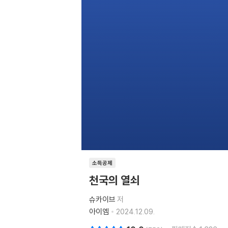
소득공제
천국의 열쇠
슈카이브
저
아이엠
2024.12.09.