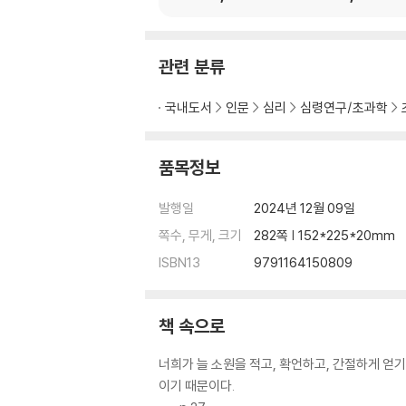
30. 모든 것은 사랑과 깨어남이다 99
31. 이제는 더 이상 윤회가 없다 100
32. 창조주의 눈으로 보게 되고 알 것은 알게 된다
관련 분류
33. 볼 것을 보게 되면 103
34. 너희의 역할은 양분화가 아니라 이원화이다 
국내도서
인문
심리
심령연구/초과학
35. 이 또한 훈련이다 105
36. 청출어람 106
37. 두려움에 대하여 107
품목정보
38. 의식과 깨달음은 마중하지 않는다 108
39. 가시면류관에 대하여 109
발행일
2024년 12월 09일
40. 너의 능력을 낮추지도 의심하지도 말거라 11
쪽수, 무게, 크기
282쪽 | 152*225*20mm
41. 가장 낮은 자가 가장 높은 자가 될 것이다 11
ISBN13
9791164150809
42. 모든 것은 마음 안의 것 113
43. 아는 것이 너희를 구원하게 될 것이다 114
44. 천국에서 너의 상이 크다 115
책 속으로
45. 2천 년 전, 예수의 열두 제자들 중 일부만 깨
46. 곧 있을 1차 상승의 날에 상승되는 자의 숫자 
너희가 늘 소원을 적고, 확언하고, 간절하게 얻
47. 완벽도 어둠이 만든 것이다 119
이기 때문이다.
48. 마음은 지혜가 아니다 122