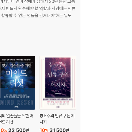
려서부터 언어 장애가 심해서 30년 동안 고통
 합류할 수 없는 영들을 건져내야 하는 일도
빛의 일꾼들을 위한 마
창조주의 인류 구원 메
인드 리셋
시지
10
22,500
10
31,500
%
%
원
원