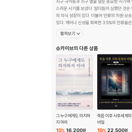
11. 슈카이브는 2천 년 전 예수의 현신이다 46
지구 극이동과 지구 멸을 앞둔 중요한 시기에
12. 슈카이브는 가장 빛나는 자, 창조주의 아들이
스러운 시기를 보냈다. 말더듬이 심했던 것은 육화된 몸이 영적 능력과 
13. 슈카이브는 금성의 지도자, 교육자, 철학자였
의 의식 성장이 있다. 더불어 인류의 차원 상
14. 창조주의 아들, 슈카이브는 빛으로 왔다 53
있다. 깨어나 신성을 회복한 3.5%의 인류
15. 가장 큰 죄는 신성을 깨우는 일을 방해하는 
펼쳐보기
16. 너는 마음으로 모든 것을 창조한다 58
17. 빛의 전사에 관하여 60
슈카이브
의 다른 상품
18. 상대의 감정에 개입하지 말 것 62
19. 너는 이미 3차원의 삶을 살아가는 존재가 아
20. 진리는 단순하고 명쾌하다 66
21. 꼭 기억해야 할 2가지 67
22. 상승을 위한 깨우침은 스스로의 몫이다 70
23. 슈카이브는 모든 신의 합일에 의해 왔다 73
24. 슈카이브는 창조주의 아들이고 DNA에 관여
25. 차크라는 단순히 명상의 도구가 아니다 81
26. 인류가 영적 성장에 돈을 쓰지 않는 이유 85
27. 볼 것을 보고, 빛을 향해 모여라 89
그 누구에게도 의지하
죽음 이후 사후세계의
28. 상승의 그날, 자신의 고유 에너지로 도울 것
지 마라
비밀
29. 돈의 카르마와 무게를 가볍게 해주어라 95
10
16,200
10
22,500
%
%
원
원