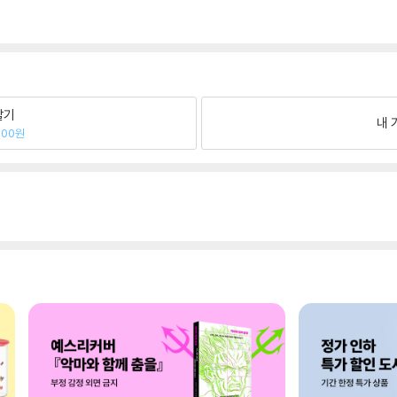
팔기
내 
300원