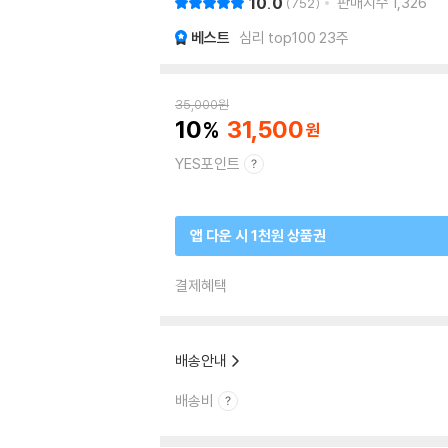
10.0
판매지수
1,326
752
베스트
심리 top100 23주
35,000
원
10
31,500
YES포인트
앱 다운 시 1천원 상품권
결제혜택
배송안내
배송비