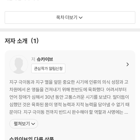
첫 번째 시크릿(Secret) - 꿈을 향해 직진하라
목차 더보기
지금 오늘에 집중하라
그들도 했는데 나라고 왜 못 해!
저자 소개
1
당신의 심장을 뛰게 하는 일을 하라
시련은 곧 희망이다
저
슈카이브
두 번째 시크릿(Secret) - 담대하게 도전하라
관심작가 알림신청
뜻이 지지 않는 곳에 길이 생긴다
지구 극이동과 지구 멸을 앞둔 중요한 시기에 인류의 의식 성장과 고
시련이 인간을 강하게 만든다
차원에서 온 영들을 건져내기 위해 한반도에 육화했다. 어려서부터
리스크는 기꺼이 감수하라
언어 장애가 심해서 30년 동안 고통스러운 시기를 보냈다. 말더듬이
어디 두고 봐, 누가 이기는지!
심했던 것은 육화된 몸이 영적 능력과 지적 능력을 담아낼 수 없기 때
결과의 관점에서 생각하라
문이다. 지구 극이동 전까지 반드시 완수해야 할 역할과 사명에는 인
〈시크릿 에피소드 - 사람이 인생의 모닥불이다〉
류의 의식 성장이 있다. 더불어 인류의 차원 상승을 돕기 위해 고차원
펼쳐보기
에서 육화한 영 중에 카르마나 에너지장에 걸려 차원 상승에 합류할
세 번째 시크릿(Secret) - 최악의 순간까지 견뎌라
수 없는 영들을 건져내야 하는 일도 있다. 깨어나 신성을 회복한 3.
슈카이브
의 다른 상품