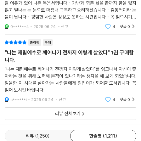
존재가 되라.
할 이유가 있어 나온 복음서입니다ㆍ가난과 힘든 삶을 끝까지 꿈을 잃지
않고 빌나는 는 눈으로 마침내 극복하고 승리하셨습니다ㆍ감동적이라 눈
물이 납니다ㆍ평범한 사람은 상상도 못하는 시련입니다ㆍ꼭 읽으시기를
바랍니다
0******4
2025.06.24.
신고
4
댓글
0
종이책
구매
"나는 재림예수로 깨어나기 전까지 이렇게 살았다" 1권 구매합
니다.
"나는 재림예수로 깨어나기 전까지 이렇게 살았다"를 읽고나서 자신이 좋
아하는 것을 위해 노력해 본적이 있나? 라는 생각을 해 보게 되었습니다.
암울한 이 시대를 살아가는 사람들에게 길잡이가 되어줄 도서입니다. 꼭
읽어 보시길 바랍니다.
c******i
2025.06.24.
신고
4
댓글
0
리뷰 전체보기
리뷰
1,250
한줄평
1,211