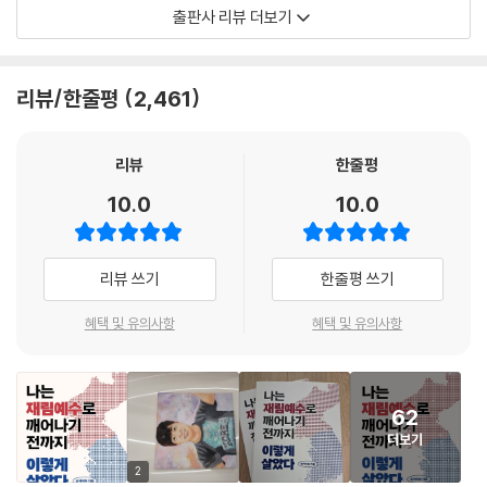
겨우겨우 2년제를 졸업했다. 시인의 꿈을 갖고 책을 내려 했지만 많은 출판
출판사 리뷰 더보기
사로부터 500번 가까이 퇴짜를 맞았다. 사람을 잘못 만나 신용불량자가
파이널 포인트(Final Point) : 인생의 절정은 이제부터 시작된다
되기도 했다.
리뷰/한줄평
2,461
하루에 10만 원이 아니라 1,000만 원을 벌어라
그러나 그는 이제 180억 자산가가 되었다. 대한민국 최대 규모의 책쓰기, 1
진정한 멘토를 찾으면 운명은 당신의 편이 된다
인 창업 교육, 강사 양성 회사인 ‘한국책쓰기강사양성협회(이하 한책
부자가 되고자 한다면 부자의 마인드를 가져라
협)’를 운영한다. 과거 자신과 같은 힘든 처지에 있는 사람들에게 지식과
리뷰
한줄평
성공해서 책을 쓰는 것이 아니라 책을 써야 성공한다
경험, 인생의 깨달음을 전수하는 삶을 살고 있다. 그동안 수만 명의 사람들
10.0
10.0
이 그가 하는 강의, 교육, 상담, 코칭을 받았다. 기적이라고 불러도 좋을 만
큼 극적인 인생 이야기가 이 책에 담겨 있다. 아주 극소수의 사람들만 깨닫
고 실행한 절대 법칙, 1%의 성공을 이룬 사람들이라면 알고 있을 내용이다.
리뷰 쓰기
한줄평 쓰기
저자의 삶에서 성공의 절대 법칙들이 어떻게 작용하였는지 한 편의 드라마
를 보듯 이해할 수 있을 것이다.
혜택 및 유의사항
혜택 및 유의사항
새로운 삶으로 안내하는 7가지 시크릿
62
1. 첫 번째 시크릿(Secret) - 꿈을 향해 직진하라
더보기
과거에 연연하거나 미래를 두려워하지 말고 지금 오늘에 집중하며 살아가
야 한다. 이미 꿈을 이뤄 성공한 사람들이 있다면 당신도 당연히 성공할 수
2