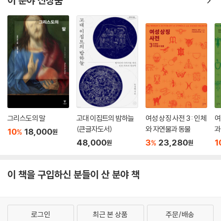
이 분야 신상품
그리스도의 말
고대 이집트의 밤하늘
여성 상징 사전 3 : 인체
여
(큰글자도서)
와 자연물과 동물
과
10
18,000
%
원
48,000
3
23,280
1
%
원
원
이 책을 구입하신 분들이 산 분야 책
로그인
최근 본 상품
주문/배송