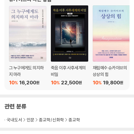
5%의 인류들은 아버지 창조주께서 예비해두신
나를 죽이지 못하는 시련은 나를 더 단단하게 만든다
자존심 따위는 개나 줘버려라
믿음의 주문을 외워라, ‘된다, 된다, 나는 된다!’
매일 모든 면에서 점점 나아지고 있다
〈시크릿 에피소드 - 제대로 인풋(INPUT)하는 방법〉
네 번째 시크릿(Secret) - 비빌 언덕은 직접 만들어라
나는 스스로 비빌 언덕이 되기로 했다
그 누구에게도 의지하
죽음 이후 사후세계의
재림예수 슈카이브의
떠오르는 태양처럼 살아라
지 마라
비밀
상상의 힘
원하는 미래를 만드는 데 올인하라
10
16,200
10
22,500
10
19,800
%
%
%
원
원
원
갈망하라, 담대하게 나아가라
다섯 번째 시크릿(Secret) - 운은 스스로 만드는 것이다
관련 분류
내 인생을 바꿀 수 있는 건 나뿐이다
국내도서
인문
종교학/신화학
종교학
내가 변해야 세상도 변한다
결심한 대로 생각하고 행동하라