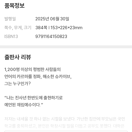
진정 행복을 느끼는 일이 무엇인가?
품목정보
누가 뭐래도 나는 운이 좋은 사람이다
발행일
2025년 06월 30일
여섯 번째 시크릿(Secret) - 자신이 가진 무한한 가능성과 잠재력을 믿
쪽수, 무게, 크기
384쪽 | 153*226*23mm
어라
ISBN13
9791164150823
하늘마저 감동시키는 노력을 하라
결국 나는 이길 것이다
출판사 리뷰
인생은 정직하고 노력은 배신하지 않는다
운명은 아직 결정되지 않았다
1,200명 이상의 평범한 사람들의
나는 책을 써서 운명을 바꿨다
언어의 카르마를 정화, 해소한 슈카이브,
〈시크릿 에피소드 - 우리는 가슴이 시키는 일을 하며 살아야 한다〉
그는 누구인가?
일곱 번째 시크릿(Secret) - 초점을 미래에 맞추며 살아라
“나는 진사년 한반도에 출현하기로
예언된 재림예수이다.”
99%가 실천하지 않는 1%의 성공 비결
끝에서 시작하기, 단번에 정상에 올라서라
저자는 내세울 것 하나 없는 시절을 보냈다. 가난한 집안에 부모님은 국민
가난한 현실보다 가난한 생각이 더 위험하다
학교를 중퇴하셨고, 본인은 학창시절 말을 더듬고 공부도 못했다. 대학은
누구도 대체할 수 없는 존재가 되라