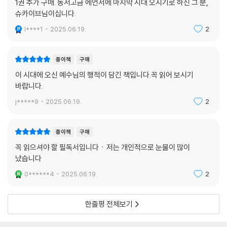
1권 추가 구매. 동서고금 에언서에 마지막 시대 오시기로 하신 그 분,
슈카이브님이십니다.
l****1
2025.06.19.
2
종이책
구매
이 시대에 오신 예수님의 행적이 담긴 책입니다.꼭 읽어 보시기
바랍니다.
j*****9
2025.06.19.
2
종이책
구매
꼭 읽으셔야 할 필독서입니다ㆍ저는 개인적으로 눈물이 많이
났습니다
0******4
2025.06.19.
2
한줄평 전체보기