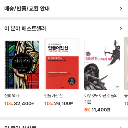
배송/반품/교환 안내
이 분야 베스트셀러
신의 역사
만들어진 신
아무것도 아닌 것들의
중
기쁨
10
32,400
10
26,100
1
%
%
원
원
5
11,400
%
원