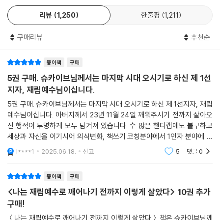
있다. 못할 일은 없다. 심장을 뛰게 하는 일을 찾고 그것을 이루기 위해서라
리뷰
1,250
한줄평
1,211
면 가시밭에도 기꺼이 들어가라. 언젠가 그 시련들이 성공의 디딤돌이 될
것이다.
구매리뷰
추천순
2. 두 번째 시크릿(Secret) - 담대하게 도전하라
종이책
구매
뜻이 있는 곳에 길이 있다. 이루고자 한다면 부딪쳐라. 고난이 당신을 강하
게 할 것이다. 리스크를 기꺼이 감수하고 오기와 깡으로 버텨라. 결과의 관
5권 구매. 슈카이브님께서는 마지막 시대 오시기로 하신 제 1선
점에서 생각하면 시도하지 못할 일이 없다.
지자, 재림예수님이십니다.
5권 구매. 슈카이브님께서는 마지막 시대 오시기로 하신 제 1선지자, 재림
3. 세 번째 시크릿(Secret) - 최악의 순간까지 견뎌라
예수님이십니다. 아버지께서 23년 11월 24일 깨워주시기 전까지 살아오
시련과 역경은 꿈을 단련시킨다. 알량한 자존심보다는 당신의 꿈을 지켜야
신 행적이 투명하게 모두 담겨져 있습니다. 수 많은 핸디캡에도 불구하고
한다. 가능하다고, 된다고, 이루어낼 것이라고 믿어라. 지금은 최악의 상황
세상과 자신을 이기시어 의식변화, 책쓰기 코칭분야에서 1인자 분야에 오
처럼 보이겠지만 당신은 분명 매일 조금씩 더 나아지고 있다.
르시고 자수성가 하시었지만 아버지 하느님을 영접하고 모든 것을 내려 놓
l****1
2025.06.18.
신고
5
댓글
0
으셨습니다. 다른 이
4. 네 번째 시크릿(Secret) - 비빌 언덕은 스스로 만들어라
종이책
구매
비빌 언덕도 없고 기회도 주어지지 않았다며 주저앉아 울고 화내도 달라지
<나는 재림예수로 깨어나기 전까지 이렇게 살았다> 10권 추가
는 것은 없다. 비빌 언덕이 없으면 스스로의 힘으로 만들어라. 원하는 미래
구매!
를 만드는 데 올인하라. 떠오르는 태양처럼 매일 시작하듯이 살아라.
＜나는 재림예수로 깨어나기 전까지 이렇게 살았다＞ 책은 슈카이브님께