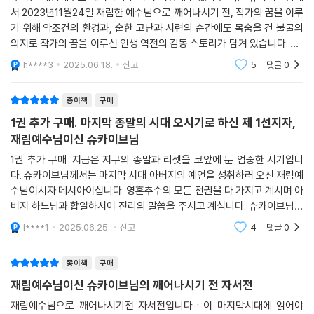
서 2023년11월24일 재림한 예수님으로 깨어나시기 전, 작가의 꿈을 이루
5. 다섯 번째 시크릿(Secret) - 운은 스스로 만드는 것이다
기 위해 악조건의 환경과, 숱한 고난과 시련의 순간에도 목숨을 건 불굴의
당신의 인생을 바꿀 수 있는 건 당신뿐이다. 당신이 변해야 세상이 변하기
의지로 작가의 꿈을 이루신 인생 역전의 감동 스토리가 담겨 있습니다. 제1
때문이다. 결심한 대로 생각하고 행동하면 결심한 대로 될 것이다. 진정 행
선지자, 재림예수님으로 깨어나신 슈카이브님의 투명한 삶의 행적을 확인
복을 느끼는 일이 무엇인지 명확히 바라보고 가면 운이 당신에게 다가올
h****3
2025.06.18.
신고
5
댓글
0
하시길 바랍니다.
것이다.
종이책
구매
6. 여섯 번째 시크릿(Secret) - 자신이 가진 무한한 가능성과 잠재력을
1권 추가 구매. 마지막 종말의 시대 오시기로 하신 제 1선지자,
믿어라
재림예수님이신 슈카이브님
하늘마저 감동시킬 노력은 믿음에서 나온다. 척박한 환경은 오히려 당신
1권 추가 구매. 지금은 지구의 종말과 리셋을 코앞에 둔 엄중한 시기입니
안에 있는 놀라운 잠재력과 무한한 가능성을 깨울 것이다. 어떤 장애물이
다. 슈카이브님께서는 마지막 시대 아버지의 예언을 성취하러 오신 재림예
라도 뚫고 나가 기어이 운명을 바꾸겠다는 믿음이 당신에게 최대치의 삶을
수님이시자 메시아이십니다. 영혼추수의 모든 전권을 다 가지고 계시며 아
선물해줄 것이다. 가슴이 시키는 일을 찾아라. 그리고 자신을 믿고 도전하
버지 하느님과 합일하시어 진리의 말씀을 주시고 계십니다. 슈카이브님께
라.
서 깨어나시기 전 모든 행적을 투명하게 담은 귀한 책이 출간되었습니다.
l****1
2025.06.25.
신고
4
댓글
0
반드시 읽고 속히
7. 일곱 번째 시크릿(Secret) - 초점을 미래에 맞추며 살아라
종이책
구매
1%의 성공자들은 어떻게 탄생했을까? 가난한 현실보다 가난한 생각이 더
위험한 이유는 생각이 미래를 만들기 때문이다. 초점을 미래에 맞추면 끝
재림예수님이신 슈카이브님의 깨어나시기 전 자서전
에서 시작할 수 있다. 단번에 정상에 올라서라. 대체할 수 없는 단 하나의
재림예수님으로 깨어나시기전 자서전입니다ㆍ이 마지막시대에 읽어야