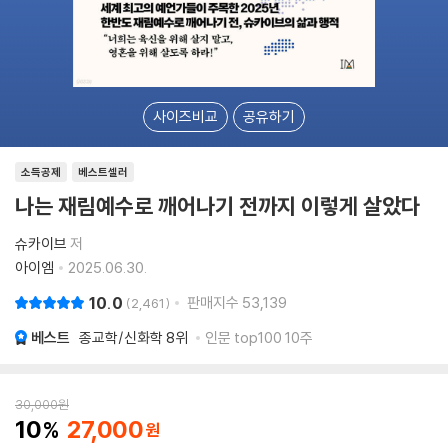
사이즈비교
공유하기
소득공제
베스트셀러
나는 재림예수로 깨어나기 전까지 이렇게 살았다
슈카이브
저
아이엠
2025.06.30.
10.0
판매지수
53,139
2,461
베스트
종교학/신화학
8위
인문 top100 10주
30,000
원
10
27,000