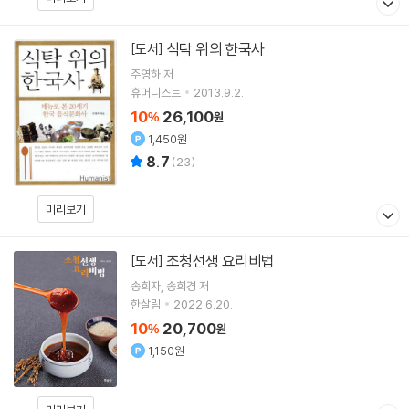
식탁 위의 한국사
[도서]
주영하
저
휴머니스트
2013.9.2.
10
26,100
%
원
1,450원
8.7
(
23
)
미리보기
조청선생 요리비법
[도서]
송희자
송희경
저
한살림
2022.6.20.
10
20,700
%
원
1,150원