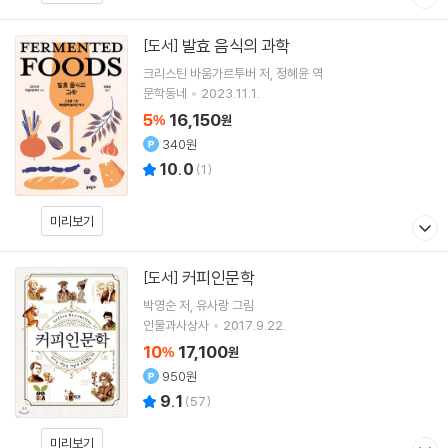
발효 음식의 과학
[도서]
크리스틴 바움가르투버
저
정혜윤
역
문학동네
2023.11.1.
5
16,150
%
원
340원
10.0
(
1
)
미리보기
커피인문학
[도서]
박영순
저
유사랑
그림
인물과사상사
2017.9.22.
10
17,100
%
원
950원
9.1
(
57
)
미리보기