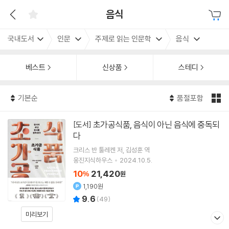
음식
국내도서
인문
주제로 읽는 인문학
음식
베스트
신상품
스테디
기본순
품절포함
초가공식품, 음식이 아닌 음식에 중독되
[도서]
다
크리스 반 툴레켄
저
김성훈
역
웅진지식하우스
2024.10.5.
10
21,420
%
원
1,190원
9.6
(
49
)
미리보기