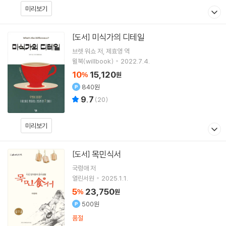
미리보기
미식가의 디테일
[도서]
브렛 워쇼
저
제효영
역
윌북(willbook)
2022.7.4.
10
15,120
%
원
840원
9.7
(
20
)
미리보기
목민식서
[도서]
국령애
저
열린서원
2025.1.1.
5
23,750
%
원
500원
품절