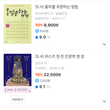
홍차를 주문하는 방법
[도서]
츠지야 켄지 저 / 송재영 역
토담미디어
2013.7.7.
10
9,900
%
원
550원
9.0
(
6
)
위스키 한 잔 인문학 한 장
[도서]
김진국
저
리코멘드
2026.2.16.
10
22,500
%
원
1,250원
9.1
(
11
)
미리보기