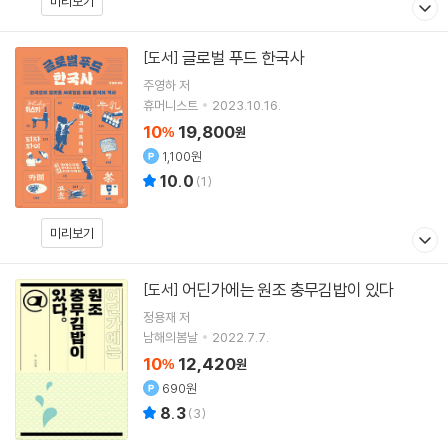
미리보기
글로벌 푸드 한국사
[도서]
주영하
저
휴머니스트
2023.10.16.
10
19,800
%
원
1,100원
10.0
(
1
)
미리보기
어딘가에는 원조 충무김밥이 있다
[도서]
정용재
저
남해의봄날
2022.7.7.
10
12,420
%
원
690원
8.3
(
3
)