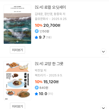
로컬 오딧세이
[도서]
김태윤
장민영
황종욱
저
을유문화사
2025.9.25.
10
20,700
%
원
1,150원
9.7
(
18
)
미리보기
교양 한 그릇
[도서]
박찬일
저
북트리거
2025.9.5.
10
15,120
%
원
840원
10.0
(
11
)
미리보기