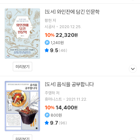
와인잔에 담긴 인문학
[도서]
황헌
저
시공사
2020.12.25.
10
22,320
%
원
1,240원
9.5
(
46
)
미리보기
음식을 공부합니다
[도서]
주영하
저
휴머니스트
2021.11.22.
10
14,400
%
원
800원
9.7
(
96
)
미리보기