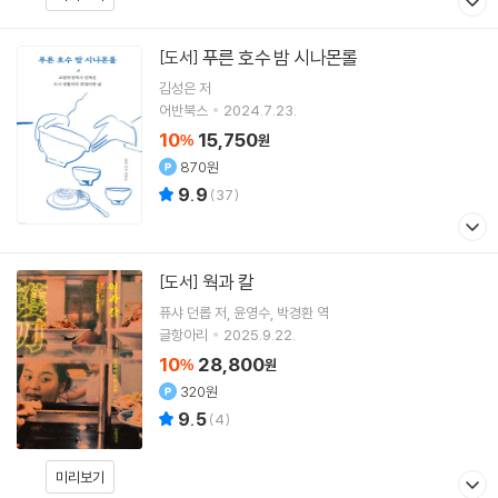
푸른 호수 밤 시나몬롤
[도서]
김성은
저
어반북스
2024.7.23.
10
15,750
%
원
870원
9.9
(
37
)
웍과 칼
[도서]
퓨샤 던롭
저
윤영수
박경환
역
글항아리
2025.9.22.
10
28,800
%
원
320원
9.5
(
4
)
미리보기