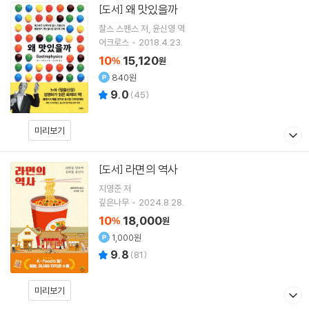
왜 맛있을까
[도서]
찰스 스펜스
저
윤신영
역
어크로스
2018.4.23.
10
15,120
%
원
840원
9.0
(
45
)
미리보기
라면의 역사
[도서]
지영준
저
깊은나무
2024.8.28.
10
18,000
%
원
1,000원
9.8
(
81
)
미리보기