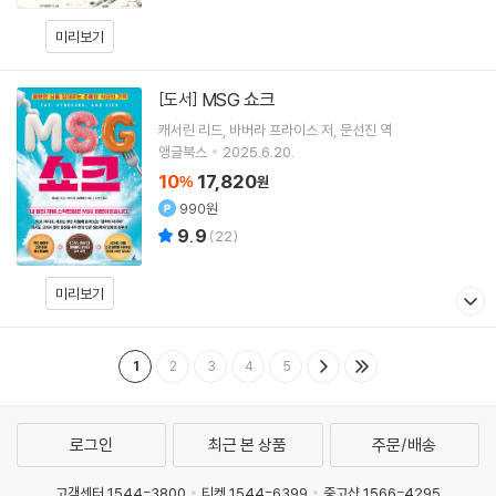
미리보기
MSG 쇼크
[도서]
캐서린 리드
바버라 프라이스
저
문선진
역
앵글북스
2025.6.20.
10
17,820
%
원
990원
9.9
(
22
)
미리보기
1
2
3
4
5
로그인
최근 본 상품
주문/배송
고객센터 1544-3800
티켓 1544-6399
중고샵 1566-4295