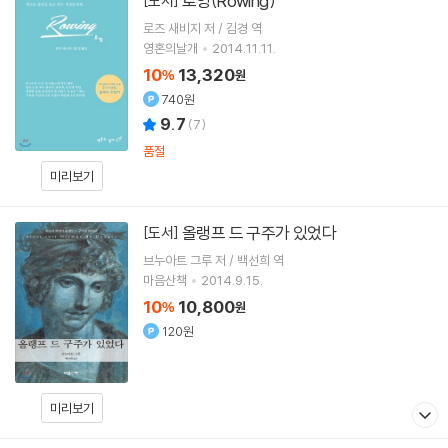
로잉(Rowing)
[도서]
로즈 새비지 저 / 김경 역
영혼의날개
2014.11.11.
10
13,320
%
원
740원
9.7
(
7
)
품절
미리보기
올랭프 드 구주가 있었다
[도서]
브누아트 그루 저 / 백선희 역
마음산책
2014.9.15.
10
10,800
%
원
120원
미리보기