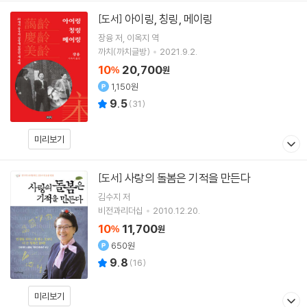
아이링, 칭링, 메이링
[도서]
장융
저
이옥지
역
까치(까치글방)
2021.9.2.
10
20,700
%
원
1,150원
9.5
(
31
)
미리보기
사랑의 돌봄은 기적을 만든다
[도서]
김수지 저
비전과리더십
2010.12.20.
10
11,700
%
원
650원
9.8
(
16
)
미리보기