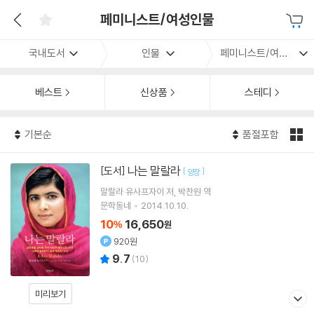
페미니스트/여성인물
국내도서
인물
페미니스트/여성인물
베스트
신상품
스테디
기본순
품절포함
나는 말랄라
[도서]
[
]
양장
말랄라 유사프자이
저
박찬원
역
문학동네
2014.10.10.
10
16,650
%
원
920원
9.7
(
10
)
미리보기