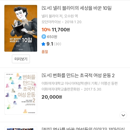
넬리 블라이의 세상을 바꾼 10일
[도서]
넬리 블라이
저
오수원
역
모던아카이브
2018.1.20.
10
11,700
%
원
650원
9.1
(
30
)
품절
미리보기
변화를 만드는 초국적 여성 운동 2
[도서]
이화여자대학교 아시아여성학센터 기획 / 이명선 등편
이화여자대학교출판문화원
2017.5.30.
20,000
원
역사를 바꾼 여성들의 이야기! 꼬마이실
[전집]