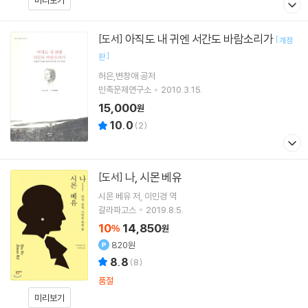
미리보기
아직도 내 귀엔 서간도 바람소리가
[도서]
[
개정
]
판
허은,변창애 공저
민족문제연구소
2010.3.15.
15,000
원
10.0
(
2
)
나, 시몬 베유
[도서]
시몬 베유
저
이민경
역
갈라파고스
2019.8.5.
10
14,850
%
원
820원
8.8
(
8
)
품절
미리보기