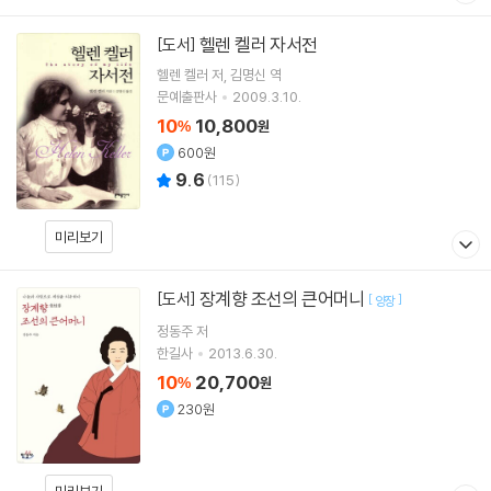
헬렌 켈러 자서전
[도서]
헬렌 켈러
저
김명신
역
문예출판사
2009.3.10.
10
10,800
%
원
600원
9.6
(
115
)
미리보기
장계향 조선의 큰어머니
[도서]
[
]
양장
정동주
저
한길사
2013.6.30.
10
20,700
%
원
230원