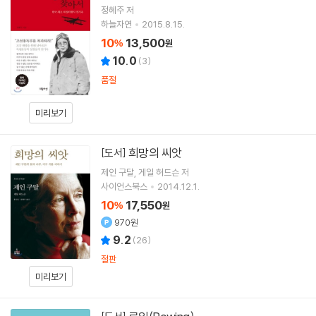
정혜주 저
하늘자연
2015.8.15.
10
13,500
%
원
10.0
(
3
)
품절
미리보기
희망의 씨앗
[도서]
제인 구달
게일 허드슨
저
사이언스북스
2014.12.1.
10
17,550
%
원
970원
9.2
(
26
)
절판
미리보기