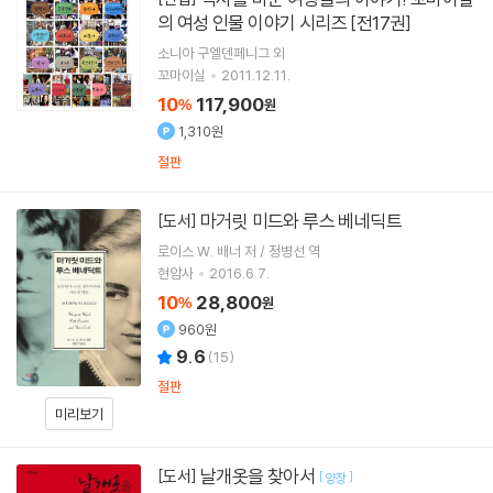
의 여성 인물 이야기 시리즈 [전17권]
소니아 구엘덴페니그 외
꼬마이실
2011.12.11.
10
117,900
%
원
1,310원
절판
마거릿 미드와 루스 베네딕트
[도서]
로이스 W. 배너 저 / 정병선 역
현암사
2016.6.7.
10
28,800
%
원
960원
9.6
(
15
)
절판
미리보기
날개옷을 찾아서
[도서]
[
]
양장