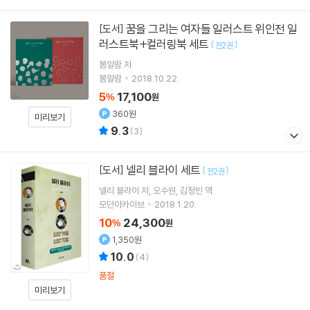
꿈을 그리는 여자들 일러스트 위인전 일
[도서]
러스트북+컬러링북 세트
[
]
전2권
봄알람
저
봄알람
2018.10.22.
5
17,100
%
원
360원
미리보기
9.3
(
3
)
넬리 블라이 세트
[도서]
[
]
전2권
넬리 블라이
저
오수원
김정민
역
모던아카이브
2018.1.20.
10
24,300
%
원
1,350원
10.0
(
4
)
품절
미리보기