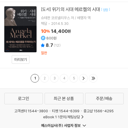
위기의 시대 메르켈의 시대
[도서]
[
]
양장
슈테판 코르넬리우스 저 / 배명자 역
책담
2014.5.30.
10
14,400
%
원
800원
8.7
(
12
)
절판
미리보기
1
2
3
4
5
로그인
최근 본 상품
주문/배송
고객센터 1544-3800
티켓 1544-6399
중고샵 1566-4295
eBook 1:1문의/채팅상담
예스이십사(주) 사업자 정보