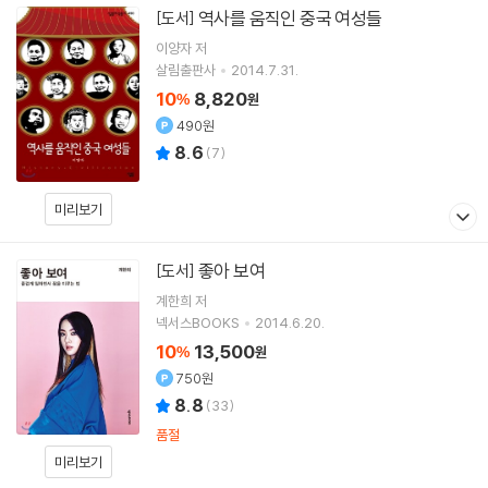
역사를 움직인 중국 여성들
[도서]
이양자 저
살림출판사
2014.7.31.
10
8,820
%
원
490원
8.6
(
7
)
미리보기
좋아 보여
[도서]
계한희 저
넥서스BOOKS
2014.6.20.
10
13,500
%
원
750원
8.8
(
33
)
품절
미리보기