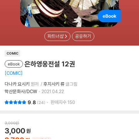
파트너샵
공유하기
COMIC
은하영웅전설 12권
eBook
COMIC
다나카 요시키
원저
후지사키 류
글그림
학산문화사/DCW
2021.04.22.
9.8
판매지수
150
24
3,000
원
3,000