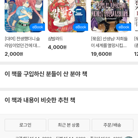
[대여] 전생했더니 슬
샴발라드
[묶음] 선생님! 저희들
[
라임이었던 건에 대하
이 세계를 멸망시킵니
(
4,000
원
여(코믹스) 30권
다 (총8권/미완결)
2,000
19,600
1
원
원
이 책을 구입하신 분들이 산 분야 책
이 책과 내용이 비슷한 추천 책
로그인
최근 본 상품
주문/배송