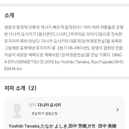
소개
영웅의 등장에 인류의 역사가 빠르게 움직인다!! 이미 여러 작품들로 유명
한 다나카 요시키가 [봉신연의],[시귀],[카쿠리요 이야기]등으로 친숙한
후지자키 류와 만났다. 다나카 요시키의 대표작[은하영웅전설]을 독특한
그림체로 표현해낸 후지자키 류. 2분기 애니메이션도 방영이 결정된 만큼
지금이 새로운 매력으로 재해석된 [은하영웅전설]을 만날 기회다. GING
A EIYU DENSETSU ⓒ 2015 by Yoshiki Tanaka, Ryu Fujisaki/SHU
EISHA Inc.
저자 소개
2
원저
다나카 요시키
관심작가 알림신청
Yoshiki Tanaka,たなか よしき,田中 芳樹,본명 : 田中 美樹