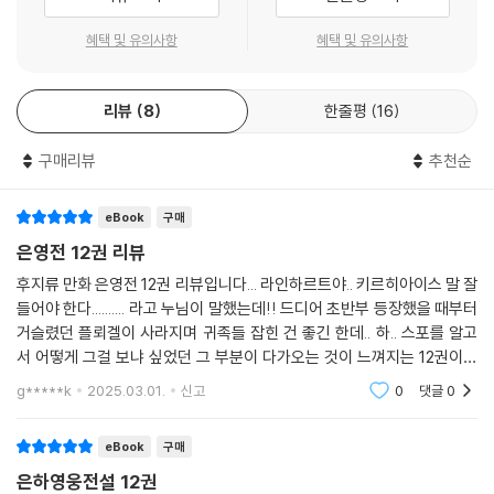
혜택 및 유의사항
혜택 및 유의사항
리뷰
8
한줄평
16
구매리뷰
추천순
eBook
구매
은영전 12권 리뷰
후지류 만화 은영전 12권 리뷰입니다... 라인하르트야.. 키르히아이스 말 잘
들어야 한다.......... 라고 누님이 말했는데!! 드디어 초반부 등장했을 때부터
거슬렸던 플뢰겔이 사라지며 귀족들 잡힌 건 좋긴 한데.. 하.. 스포를 알고
서 어떻게 그걸 보냐 싶었던 그 부분이 다가오는 것이 느껴지는 12권이었
습니다. 가치관 자체는.. 키르히아이스 같은 인정을 무조건 부리기에는 쉽
g*****k
2025.03.01.
신고
0
댓글
0
지않은
eBook
구매
은하영웅전설 12권