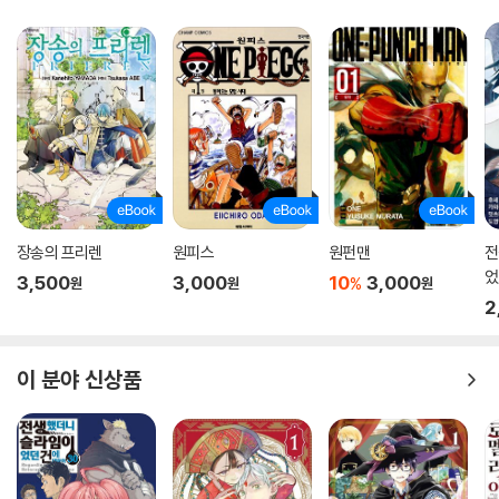
장송의 프리렌
원피스
원펀맨
전
었
3,500
3,000
10
3,000
%
원
원
원
스
2
이 분야 신상품