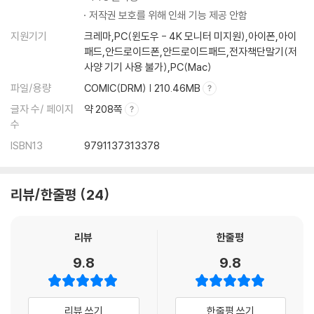
저작권 보호를 위해 인쇄 기능 제공 안함
지원기기
크레마,PC(윈도우 - 4K 모니터 미지원),아이폰,아이
패드,안드로이드폰,안드로이드패드,전자책단말기(저
사양 기기 사용 불가),PC(Mac)
파일/용량
COMIC(DRM) | 210.46MB
글자 수/ 페이지
약 208쪽
수
ISBN13
9791137313378
리뷰/한줄평
24
리뷰
한줄평
9.8
9.8
리뷰 쓰기
한줄평 쓰기