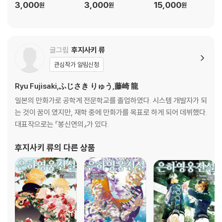
3,000
3,000
15,000
원
원
원
글그림
후지사키 류
관심작가 알림신청
Ryu Fujisaki,ふじさき りゅう,藤崎 龍
일본의 만화가로 공학계 전문학교를 졸업하였다. 시스템 개발자가 되
는 것이 꿈이 였지만, 재학 중에 만화가를 목표로 하게 되어 데뷔했다.
대표작으로는 『봉신연의』가 있다.
후지사키 류
의 다른 상품