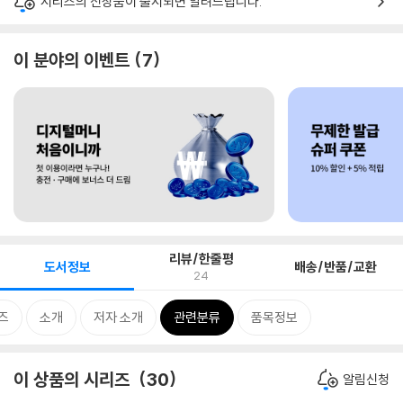
시리즈의 신상품이 출시되면 알려드립니다.
이 분야의 이벤트
7
리뷰/한줄평
도서정보
배송/반품/교환
24
즈
소개
저자 소개
관련분류
품목정보
이 상품의 시리즈
30
알림신청