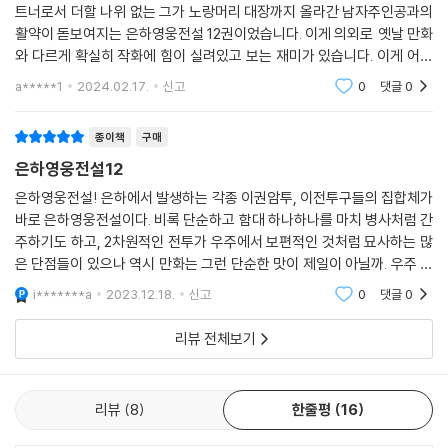
트너로서 더할 나위 없는 그가 노랑머리 대장까지 올라간 남자주인공과의
활약이 돋보여지는 은하영웅전설 12권이었습니다. 이게 의외로 옛날 만화
와 다르게 확실히 작화에 힘이 실려있고 보는 재미가 있습니다. 이게 어느
정도 이야기도 잘 흐름이 진행되어지게 만들었고 부담없이 보기 좋게 만든
a*****1
2024.02.17.
신고
0
댓글
0
만화라 강추하고
종이책
구매
은하영웅전설12
은하영웅전설! 은하에서 발생하는 각종 이권암투, 이전투구들의 집합체가
바로 은하영웅전설이다. 비록 단순하고 함대 하나하나를 마치 병사처럼 간
주하기도 하고, 2차원적인 전투가 우주에서 보편적인 것처럼 묘사하는 많
은 단점들이 있으나 역시 만화는 그런 단순한 맛이 제일이 아닐까. 우주 귀
족들을 하나하나 각개격파하며 제압하는 라인하르트! 그의 인생에 영원히
i*******a
2023.12.18.
신고
0
댓글
0
황금이 빛나길
리뷰 전체보기
리뷰
8
한줄평
16