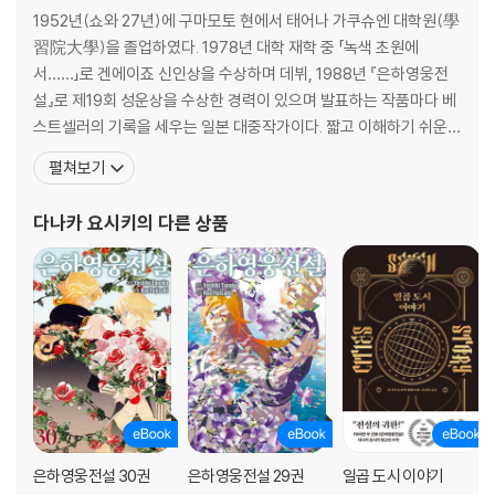
1952년(쇼와 27년)에 구마모토 현에서 태어나 가쿠슈엔 대학원(學
習院大學)을 졸업하였다. 1978년 대학 재학 중 「녹색 초원에
서……」로 겐에이죠 신인상을 수상하며 데뷔, 1988년 『은하영웅전
설』로 제19회 성운상을 수상한 경력이 있으며 발표하는 작품마다 베
스트셀러의 기록을 세우는 일본 대중작가이다. 짧고 이해하기 쉬운
간결한 문체와 상호연관관계가 전혀 흐트러지지 않는 짜임새있는 일
펼쳐보기
관된 구조로 스토리의 호흡을 매끄럽게 이어간다는 평을 받고 있다.
『은하영웅전설』외에 『창룡전』『아루스란 전기』 등을 썼으며, 이 세 작
다나카 요시키
의 다른 상품
품은 모두 애니메이션으로 제작되었다. 특히 일본에서만 950
은하영웅전설 30권
은하영웅전설 29권
일곱 도시 이야기