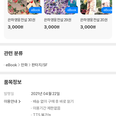
은하영웅전설 30권
은하영웅전설 29권
은하영웅전설 20권
3,000
3,000
3,000
원
원
원
관련 분류
eBook
만화
판타지/SF
품목정보
발행일
2021년 04월 22일
이용안내
배송 없이 구매 후 바로 읽기
이용기간 제한없음
TTS 불가능