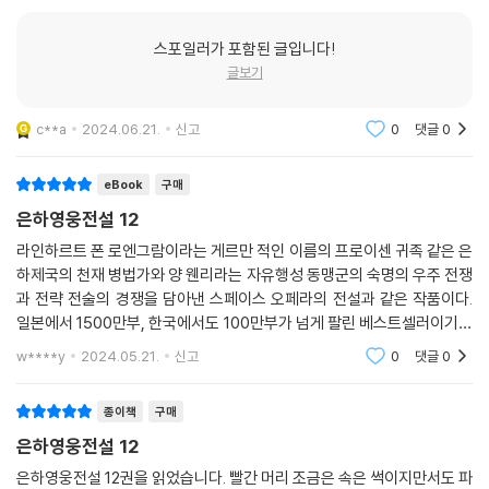
스포일러가 포함된 글입니다!
글보기
c**a
2024.06.21.
신고
0
댓글
0
eBook
구매
은하영웅전설 12
라인하르트 폰 로엔그람이라는 게르만 적인 이름의 프로이센 귀족 같은 은
하제국의 천재 병법가와 양 웬리라는 자유행성 동맹군의 숙명의 우주 전쟁
과 전략 전술의 경쟁을 담아낸 스페이스 오페라의 전설과 같은 작품이다.
일본에서 1500만부, 한국에서도 100만부가 넘게 팔린 베스트셀러이기도
하다.
w****y
2024.05.21.
신고
0
댓글
0
종이책
구매
은하영웅전설 12
은하영웅전설 12권을 읽었습니다. 빨간 머리 조금은 속은 썩이지만서도 파