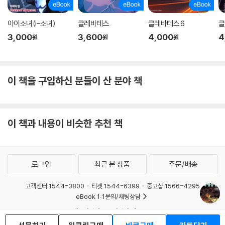
아이소녀(i-소녀)
클레바테스
클레바테스 6
클
3,000
3,600
4,000
4
원
원
원
이 책을 구입하신 분들이 산 분야 책
이 책과 내용이 비슷한 추천 책
로그인
최근 본 상품
주문/배송
고객센터 1544-3800
티켓 1544-6399
중고샵 1566-4295
eBook 1:1문의/채팅상담
예스이십사(주) 사업자 정보