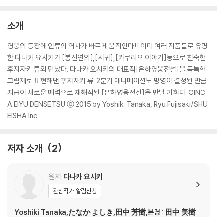
소개
영웅의 등장에 인류의 역사가 빠르게 움직인다!! 이미 여러 작품들로 유명
한 다나카 요시키가 [봉신연의],[시귀],[카쿠리요 이야기]등으로 친숙한
후지자키 류와 만났다. 다나카 요시키의 대표작[은하영웅전설]을 독특한
그림체로 표현해낸 후지자키 류. 2분기 애니메이션도 방영이 결정된 만큼
지금이 새로운 매력으로 재해석된 [은하영웅전설]을 만날 기회다. GING
A EIYU DENSETSU ⓒ 2015 by Yoshiki Tanaka, Ryu Fujisaki/SHU
EISHA Inc.
저자 소개
2
원저
다나카 요시키
관심작가 알림신청
Yoshiki Tanaka,たなか よしき,田中 芳樹,본명 : 田中 美樹