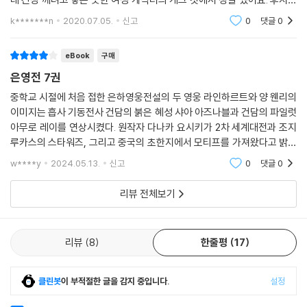
키 류 여전하다 정말 재미있다 싶으면 조금씩 이렇게... 생각을 바꾸게 해
k*******n
2020.07.05.
신고
0
댓글
0
주네요... 캐릭
eBook
구매
은영전 7권
중학교 시절에 처음 접한 은하영웅전설의 두 영웅 라인하르트와 양 웬리의
이미지는 흡사 기동전사 건담의 붉은 혜성 샤아 아즈나블과 건담의 파일럿
아무로 레이를 연상시켰다. 원작자 다나카 요시키가 2차 세계대전과 조지
루카스의 스타워즈, 그리고 중국의 초한지에서 모티프를 가져왔다고 밝힌
것과 같이, 두 주인공 라인하르트와 양 웬리도 당시 일본에 센세이션을 일
w****y
2024.05.13.
신고
0
댓글
0
으킨 기동전사
리뷰 전체보기
리뷰
8
한줄평
17
클린봇
이 부적절한 글을 감지 중입니다.
설정