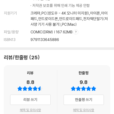
저작권 보호를 위해 인쇄 기능 제공 안함
지원기기
크레마,PC(윈도우 - 4K 모니터 미지원),아이폰,아이
패드,안드로이드폰,안드로이드패드,전자책단말기(저
사양 기기 사용 불가),PC(Mac)
파일/용량
COMIC(DRM) | 167.62MB
ISBN13
9791133645886
리뷰/한줄평
25
리뷰
한줄평
8.8
9.8
리뷰 쓰기
한줄평 쓰기
혜택 및 유의사항
혜택 및 유의사항