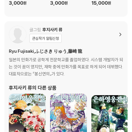
3,000
3,000
15,000
원
원
원
글그림
후지사키 류
관심작가 알림신청
Ryu Fujisaki,ふじさき りゅう,藤崎 龍
일본의 만화가로 공학계 전문학교를 졸업하였다. 시스템 개발자가 되
는 것이 꿈이 였지만, 재학 중에 만화가를 목표로 하게 되어 데뷔했다.
대표작으로는 『봉신연의』가 있다.
후지사키 류
의 다른 상품