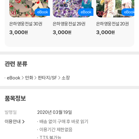
은하영웅전설 30권
은하영웅전설 29권
은하영웅전설 20권
3,000
3,000
3,000
원
원
원
관련 분류
eBook
만화
판타지/SF
소장
품목정보
발행일
2020년 03월 19일
이용안내
배송 없이 구매 후 바로 읽기
이용기간 제한없음
TTS 불가능