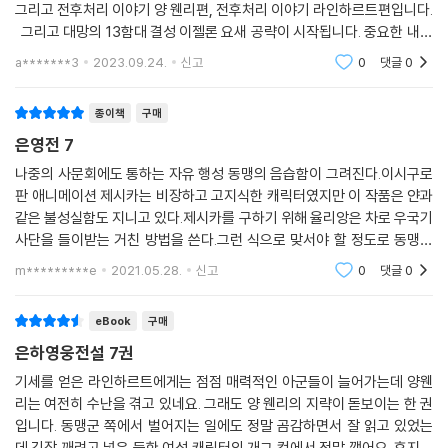
그리고 전후처리 이야기 양 웬리편, 전후처리 이야기 라인하르트편입니다.
그리고 대망의 13함대 결성 이젤론 요새 공략이 시작됩니다. 중요한 내용
이 많이 나오니까 체크해두고 볼 만합니다.
a*******3
2023.09.24.
신고
0
댓글
0
종이책
구매
은영전 7
나중의 사문회에도 통하는 자유 행성 동맹의 음습함이 그려진다.이시구로
판 애니메이션 제시카는 비장하고 고지식한 캐릭터였지만 이 작품은 얀과
같은 불성실함도 지니고 있다.제시카를 구하기 위해 율리앙은 차로 우국기
사단을 들이받는 거친 방법을 쓴다.그런 식으로 맞서야 할 정도로 동맹사
회는 구하기 어렵다. 이시구로판 애니메이션인 양은 제시카를 보호하기 위
m*********e
2021.05.28.
신고
0
댓글
0
해 욥 트뤼니히트
eBook
구매
은하영웅전설 7권
기세를 얻은 라인하르트에게는 점점 매력적인 아군들이 늘어가는데 양웬
리는 여전히 수난을 겪고 있네요. 그래도 양 웬리의 지략이 돋보이는 한 권
입니다. 동맹군 쪽에서 벌어지는 일에도 정말 곰감하면서 잘 읽고 있었는
데 긴장 깨려고 넣은 듯한 여성 캐릭터의 개그 컷에서 정말 깼어요. 후지사