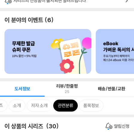
시리즈의 신상품이 출시되면 알려드립니다.
이 분야의 이벤트
6
리뷰/한줄평
도서정보
배송/반품/교환
25
즈
소개
저자 소개
관련분류
품목정보
이 상품의 시리즈
30
알림신청