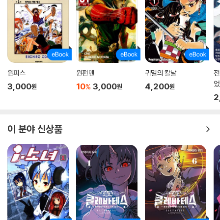
원피스
원펀맨
귀멸의 칼날
전
었
3,000
10
3,000
4,200
%
원
원
원
스
2
이 분야 신상품