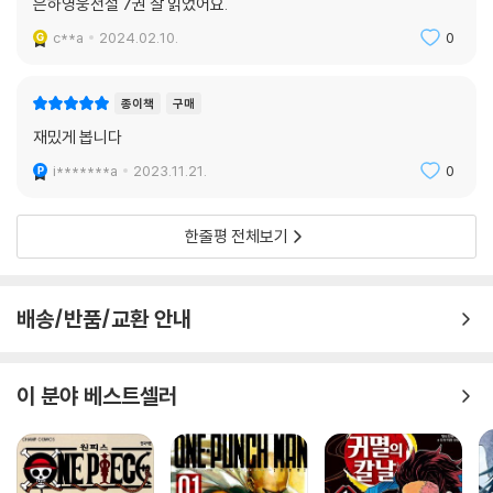
은하영웅전설 7권 잘 읽었어요.
c**a
2024.02.10.
0
종이책
구매
재밌게 봅니다
i*******a
2023.11.21.
0
한줄평 전체보기
배송/반품/교환 안내
이 분야 베스트셀러