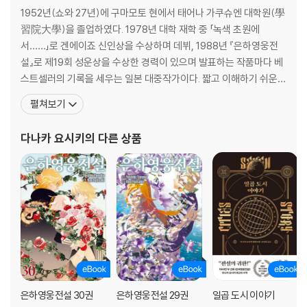
1952년(쇼와 27년)에 구마모토 현에서 태어나 가쿠슈엔 대학원(學
習院大學)을 졸업하였다. 1978년 대학 재학 중 「녹색 초원에
서……」로 겐에이죠 신인상을 수상하며 데뷔, 1988년 『은하영웅전
설』로 제19회 성운상을 수상한 경력이 있으며 발표하는 작품마다 베
스트셀러의 기록을 세우는 일본 대중작가이다. 짧고 이해하기 쉬운
간결한 문체와 상호연관관계가 전혀 흐트러지지 않는 짜임새있는 일
펼쳐보기
관된 구조로 스토리의 호흡을 매끄럽게 이어간다는 평을 받고 있다.
『은하영웅전설』외에 『창룡전』『아루스란 전기』 등을 썼으며, 이 세 작
다나카 요시키
의 다른 상품
품은 모두 애니메이션으로 제작되었다. 특히 일본에서만 950
은하영웅전설 30권
은하영웅전설 29권
일곱 도시 이야기