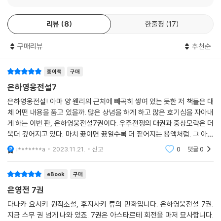
리뷰
8
한줄평
17
구매리뷰
추천순
종이책
구매
은하영웅전설7
은하영웅전설! 아마 양 웬리의 근처에 빼곡히 쌓여 있는 듯한 저 책들은 대
체 어떤 내용을 품고 있을까. 많은 상념을 하게 하고 많은 호기심을 자아내
게 하는 이번 판, 은하영웅전설7권이다. 우주전쟁의 대권과 중상모략은 더
욱더 깊어지고 있다. 마치 끓이면 끓일수록 더 짙어지는 용액처럼. 그 아름
답고도 추한 검은 하얀 진실의 백묵은 무엇을 가리킬 것인가. 무엇을 킬할
i*******a
2023.11.21.
신고
0
댓글
0
것인가. 다
eBook
구매
은영전 7권
다나카 요시키 원작소설, 후지사키 류의 만화입니다. 은하영웅전설 7권.
지금 스무 권 넘게 나와 있죠. 7권은 아스타르테 회전을 마저 묘사합니다.