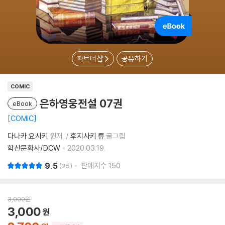
파트너샵
공유하기
COMIC
은하영웅전설 07권
eBook
COMIC
다나카 요시키
원저
후지사키 류
글그림
학산문화사/DCW
2020.03.19.
9.5
판매지수
150
25
3,000
원
3,000