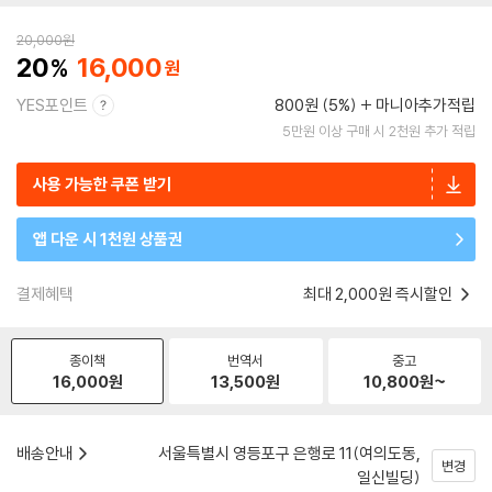
20,000
원
20
16,000
YES포인트
800원 (5%)
마니아추가적립
5만원 이상 구매 시 2천원 추가 적립
사용 가능한 쿠폰 받기
앱 다운 시 1천원 상품권
결제혜택
최대 2,000원 즉시할인
종이책
번역서
중고
16,000
원
13,500
원
10,800
원~
배송안내
서울특별시 영등포구 은행로 11(여의도동,
변경
일신빌딩)