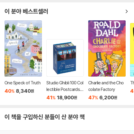
이 분야 베스트셀러
One Speck of Truth
Studio Ghibli 100 Col
Charlie and the Cho
T
lectible Postcards :
colate Factory
40
8,340
4
%
원
스튜디오 지브리 엽서 1
41
18,900
47
6,200
%
%
원
원
00장 세트 (소장용 포
스트 카드 박스 세트)
이 책을 구입하신 분들이 산 분야 책