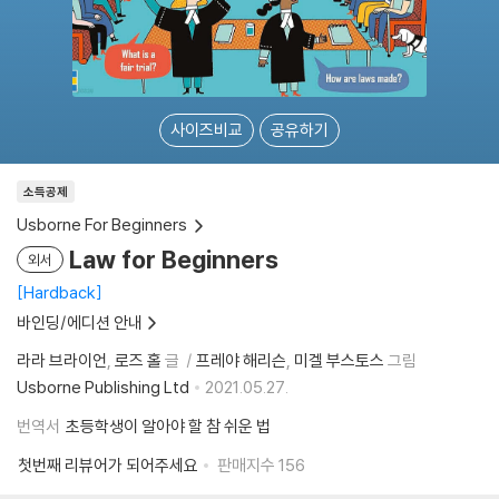
사이즈비교
공유하기
소득공제
Usborne For Beginners
Law for Beginners
외서
Hardback
바인딩/에디션 안내
라라 브라이언
로즈 홀
글
프레야 해리슨
미겔 부스토스
그림
Usborne Publishing Ltd
2021.05.27.
번역서
초등학생이 알아야 할 참 쉬운 법
첫번째 리뷰어가 되어주세요
판매지수
156