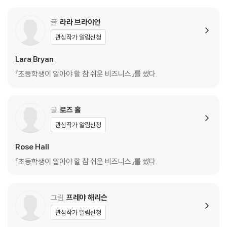
게 바라볼 수 있는 시야를 갖게 될 것이다.
글
라라 브라이언
An entertaining and thought-provoking guide to what laws ar
e, who makes them and how people enforce them. It covers c
관심작가 알림신청
rime and punishment as well as social and citizenship issues s
Lara Bryan
uch as politics and international law, using a mixture of debate
s, cartoon strips and clear diagrams.
『초등학생이 알아야 할 참 쉬운 비즈니스』를 썼다.
글
로즈 홀
관심작가 알림신청
Rose Hall
『초등학생이 알아야 할 참 쉬운 비즈니스』를 썼다.
그림
프레야 해리슨
관심작가 알림신청