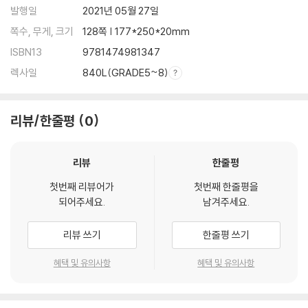
발행일
2021년 05월 27일
쪽수, 무게, 크기
128쪽 | 177*250*20mm
ISBN13
9781474981347
렉사일
840L(GRADE5~8)
리뷰/한줄평
0
리뷰
한줄평
첫번째 리뷰어가
첫번째 한줄평을
되어주세요.
남겨주세요.
리뷰 쓰기
한줄평 쓰기
혜택 및 유의사항
혜택 및 유의사항