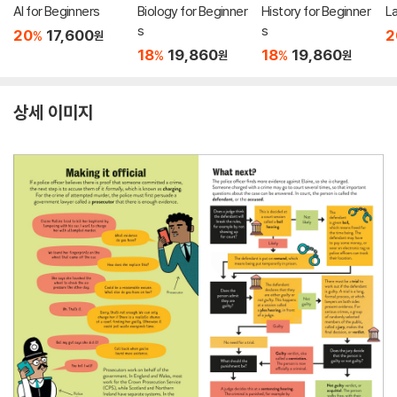
AI for Beginners
Biology for Beginner
History for Beginner
L
s
s
20
17,600
2
%
원
18
19,860
18
19,860
%
%
원
원
상세 이미지