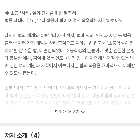
◆ 초등 「사회」 심화 단계를 위한 필독서
법을 제대로 알고, 우리 생활에 법이 어떻게 작용하는지 알아보아요!
다양한 법의 체계와 종류부터 재판 절차, 법과 정의, 인권과 자유 등 법을
둘러싼 여러 가지 개념을 사례 중심으로 풀어낸 법 입문서 『초등학생이 알
아야 할 참 쉬운 법』이 출간되었다. 초등학생의 눈높이에 맞춘 간결한 설명
과 풍부한 예시, 짜임새 있는 인포그래픽 형식이 어렵게 느껴질 수 있는 법
에 관한 여러 개념과 사회에서 이루어지는 법의 작용을 효과적으로 이해할
수 있도록 돕는다.
초등 「사회」 교과서 속 법의 기본 개념을 이해하는 단계에서 한발 더 나아
가 법에 관련된 사회 현상 전반에 대해 알려 준다. 더불어 법과 정의와 관련
한 다수의 사회적 질문을 여러 가지 다른 관점으로 이해하며 다양한 생각
을 할 수 있도록 한다. 이처럼 어린이 스스로 법과 정의에 관한 능동적인 고
책소개 더보기
민을 하는 과정에서 사고력과 논리력, 문제 해결력을 기를 수 있을 것이다.
법이 어렵고 복잡하다는 편견은 이제 그만! 법에 대해 잘 알지 못했던 아이
들도 이 책을 읽으면서 쉽고 흥미진진하게 법을 이해하고, 사회를 똑똑하
저자 소개
4