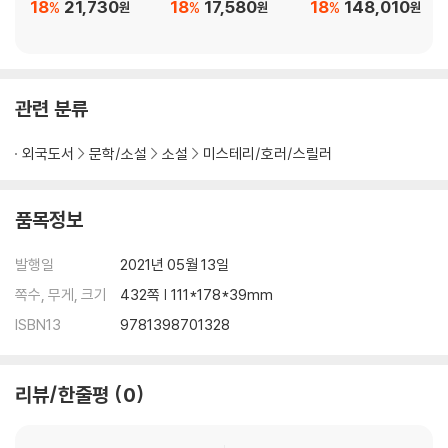
18
21,730
18
17,580
18
148,010
%
%
%
원
원
원
'The so-called Lincoln Lawyer . . . turns in another dazzling cou
rtroom performance' New York Times Book Review
관련 분류
* * * * *
외국도서
문학/소설
소설
미스테리/호러/스릴러
"The law of innocence is unwritten. It will not be found in a leat
her-bound code book. It will never be argued in a courtroom. I
n nature, for every action there is an equal and opposite reacti
품목정보
on. In the law of innocence, for every man not guilty of a crime
there is a man out there who is. And to prove true innocence t
발행일
2021년 05월 13일
he guilty man must be found and exposed to the world."
쪽수, 무게, 크기
432쪽 | 111*178*39mm
ISBN13
9781398701328
리뷰/한줄평
0