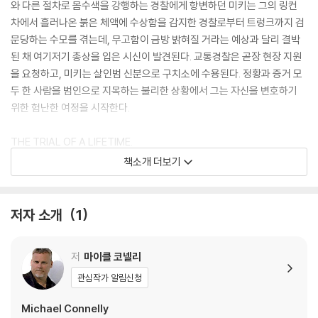
와 다른 절차로 몸수색을 강행하는 경찰에게 항변하던 미키는 그의 링컨
차에서 흘러나온 붉은 체액에 수상함을 감지한 경찰로부터 트렁크까지 검
문당하는 수모를 겪는데, 무고함이 금방 밝혀질 거라는 예상과 달리 결박
된 채 여기저기 총상을 입은 시신이 발견된다. 교통경찰은 곧장 현장 지원
을 요청하고, 미키는 살인범 신분으로 구치소에 수용된다. 정황과 증거 모
두 한 사람을 범인으로 지목하는 불리한 상황에서 그는 자신을 변호하기
위한 험난한 여정을 시작한다.
THE TRIAL OF A LIFETIME.
BUT WILL IT BE HIS LAST?'This is Connelly on top form . . . A te
책소개 더보기
rrific thriller' Mail on Sunday
'Grabs you on the very first page and doesn't let go' The Time
s
저자 소개
1
* * * * *
저
마이클 코넬리
Heading home after winning his latest case, defense attorney
관심작가 알림신청
Mickey Haller - The Lincoln Lawyer - is pulled over by the polic
Michael Connelly
e. They open the trunk of his car to find the body of a former c