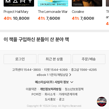
Project Hail Mary
The Lemonade War
Coraline
Th
an : 2013 뉴베
40
10,800
41
7,600
41
7,600
%
%
%
원
원
원
작
4
이 책을 구입하신 분들이 산 분야 책
로그인
최근 본 상품
주문/배송
고객센터 1544-3800
티켓 1544-6399
중고샵 1566-4295
eBook 1:1문의/채팅상담
예스이십사(주) 사업자 정보
이용약관
개인정보처리방침
청소년보호정책
PC버전
회사소개
거래처관계자께
도서홍보
광고
Copyright © YES24 Corp. All Rights Reserved.