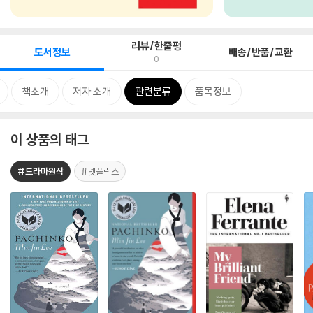
리뷰/한줄평
도서정보
배송/반품/교환
0
책소개
저자 소개
관련분류
품목정보
이 상품의 태그
#드라마원작
#넷플릭스