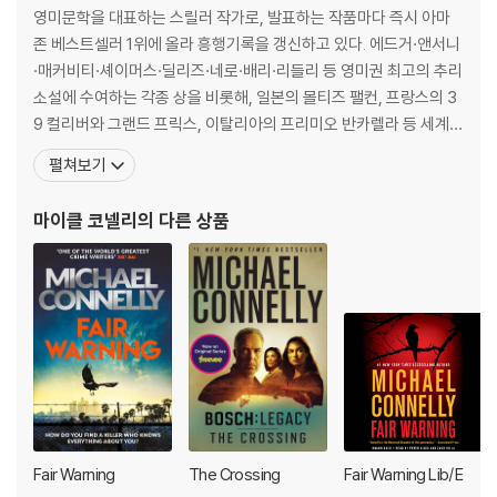
lient.
영미문학을 대표하는 스릴러 작가로, 발표하는 작품마다 즉시 아마
존 베스트셀러 1위에 올라 흥행기록을 갱신하고 있다. 에드거·앤서니
Haller knows the law inside out. He will be charged with murde
·매커비티·셰이머스·딜리즈·네로·배리·리들리 등 영미권 최고의 추리
r. He will have to build his case from behind bars. And the trial
소설에 수여하는 각종 상을 비롯해, 일본의 몰티즈 팰컨, 프랑스의 3
will be the trial of his life.
9 컬리버와 그랜드 프릭스, 이탈리아의 프리미오 반카렐라 등 세계
유수의 상을 석권할 정도로 그 작품성도 인정받았다. 1956년 미국 필
펼쳐보기
Because Mickey Haller will defend himself in court.
라델피아에서 태어나 플로리다 대학교에서 저널리즘을 전공했으며,
졸업 후 [데이토나 비치 뉴스 저널]에서 경찰 기자로 일했다. 1982년
마이클 코넬리
의 다른 상품
With watertight evidence stacked against him, Haller will need
부터는 [포트로더데일 뉴스]와 [썬-센티넬]로
every trick in the book to prove he was framed.
But a not-guilty verdict isn't enough. In order to truly walk fre
e, Haller knows he must find the real killer - that is the law of in
nocence...
* * * * *
'Pick up this gripping book at your peril, especially if you have
Fair Warning
The Crossing
Fair Warning Lib/E
other things to do like working or sleeping.' Express