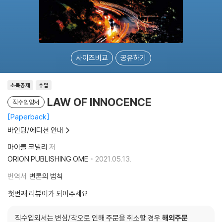
사이즈비교
공유하기
소득공제
수입
LAW OF INNOCENCE
직수입양서
Paperback
바인딩/에디션 안내
마이클 코넬리
저
ORION PUBLISHING OME
2021.05.13.
번역서
변론의 법칙
첫번째 리뷰어가 되어주세요
직수입외서는 변심/착오로 인해 주문을 취소할 경우
해외주문