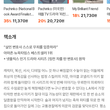
Pachinko (National B
Pachinko (미국판) :
My Brilliant Friend
P
ook Award Finalist) :
애플TV 드라마 '파친
애
18
21,730
%
원
애플TV 드라마 '파친
코' 원작소설
코
35
11,370
20
20,720
1
%
%
원
원
코' 원작소설
책소개
“살인 변호사 스스로 무죄를 입증하라”
아마존·뉴욕타임스 베스트셀러 1위
* 넷플릭스 인기 드라마 시리즈 [링컨 차를 탄 변호사] 원작
캐릭터, 복선, 서사, 디테일 어느 것 하나 빠짐없이 수놓아 읽는 이들에게
최상의 만족감을 선사하는 법정 스릴러의 거장, 마이클 코넬리가 미키 할
러와 함께 돌아왔다. 이 시리즈의 여섯 번째 이야기는 무뢰한이 의뢰하더
라도 수임료만 높게 책정해준다면 누구나 변호할 수 있다는 LA에서 가장
타락한 변호사 미키가 절대 이길 가능성이 없던 재판에서 또 한 번 승소의
달콤함을 만끽하며 시작한다. 술과 여자가 넘치는 축하 파티를 뒤로 한 채
집으로 돌아가던 길에 그는 교통경찰에게 의문의 검문을 맞닥뜨린다. 평소