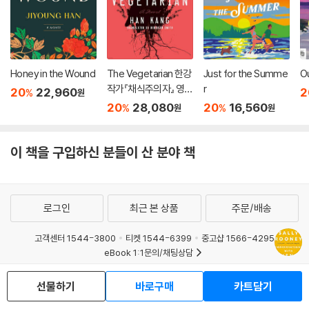
Honey in the Wound
The Vegetarian 한강
Just for the Summe
O
작가『채식주의자』 영문
r
20
22,960
2
%
원
판 (미국판)
20
28,080
20
16,560
%
%
원
원
이 책을 구입하신 분들이 산 분야 책
로그인
최근 본 상품
주문/배송
고객센터 1544-3800
티켓 1544-6399
중고샵 1566-4295
eBook 1:1문의/채팅상담
예스이십사(주) 사업자 정보
선물하기
바로구매
카트담기
이용약관
개인정보처리방침
청소년보호정책
PC버전
회사소개
거래처관계자께