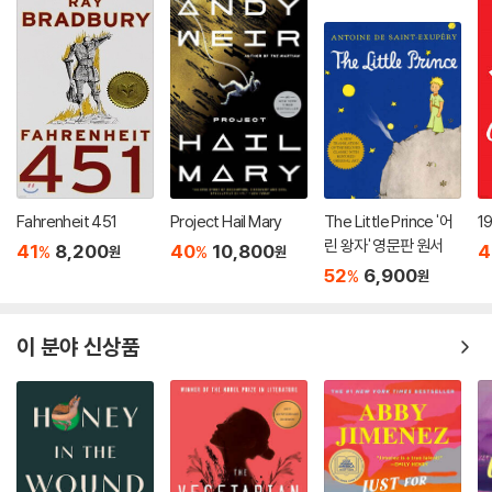
Fahrenheit 451
Project Hail Mary
The Little Prince '어
1
린 왕자' 영문판 원서
41
8,200
40
10,800
4
%
%
원
원
52
6,900
%
원
이 분야 신상품