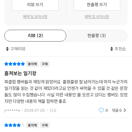
리뷰 쓰기
한줄평 쓰기
혜택 및 유의사항
혜택 및 유의사항
리뷰
2
한줄평
3
구매리뷰
추천순
종이책
구매
훔쳐보는 일기장
북클럽 멤버들과 재밌게 읽었어요. 훌렁훌렁 잘 넘어가는데 마치 누군가의
일기장을 읽는 것 같이 재밌더라고요.언젠가 써먹을 수 있을 것 같은 문장
들도 많이 수집했습니다. 사실 이런 내용인 줄 모르고 샀다는 멤버도 있었
지만 다양한 내용의 책을 접하면 좋죠.
j******e
2026.07.20.
신고
0
댓글
0
종이책
구매