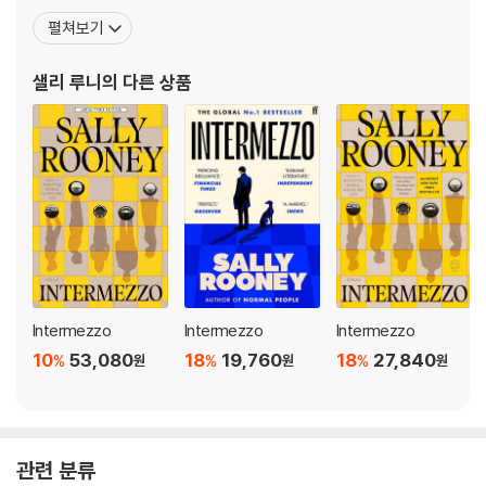
nestly confront her own vulnerabilities for the first time.
올해의 젊은 작가상을 수상하는 등 데뷔와 동시에 평단과 독자로부터
펼쳐보기
큰 호응을 얻었다. 이후 스물일곱 살에 발표한 두 번째 장편 《노멀 피
플》(2018)이 부커상 후보에 오르고, 전 세계 46개 언어로 번역 출간
샐리 루니
의 다른 상품
되며 100만 부 이상 판매되면서 젊은
Intermezzo
Intermezzo
Intermezzo
10
53,080
18
19,760
18
27,840
%
%
%
원
원
원
관련 분류