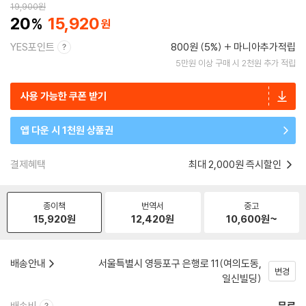
19,900
원
20
15,920
YES포인트
800원 (5%)
마니아추가적립
5만원 이상 구매 시 2천원 추가 적립
사용 가능한 쿠폰 받기
앱 다운 시 1천원 상품권
결제혜택
최대 2,000원 즉시할인
종이책
번역서
중고
15,920
원
12,420
원
10,600
원~
배송안내
서울특별시 영등포구 은행로 11(여의도동,
변경
일신빌딩)
배송비
무료