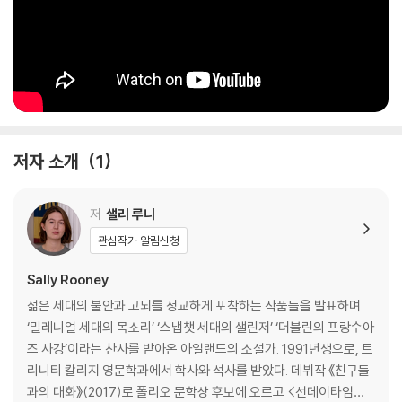
SHORTLISTED FOR THE RATHBONES FOLIO PRIZE 2018
SHORTLISTED FOR THE INTERNATIONAL DUBLIN LITERAR
Y AWARD 2019
LONGLISTED FOR THE DESMOND ELLIOTT PRIZE 2018
A SUNDAY TIMES, OBSERVER AND TELEGRAPH BOOK OF T
HE YEAR
A SUNDAY TIMES TOP 100 NOVEL OF THE TWENTY-FIRST
저자 소개
1
CENTURY
Frances is twenty-one years old, cool-headed and observan
저
샐리 루니
t. A student in Dublin and an aspiring writer, at night she perfor
관심작가 알림신청
ms spoken word with her best friend Bobbi, who used to be h
er girlfriend. When they are interviewed and then befriended b
Sally Rooney
y Melissa, a well-known journalist who is married to Nick, an ac
젊은 세대의 불안과 고뇌를 정교하게 포착하는 작품들을 발표하며
tor, they enter a world of beautiful houses, raucous dinner par
‘밀레니얼 세대의 목소리’ ‘스냅챗 세대의 샐린저’ ‘더블린의 프랑수아
ties and holidays in Provence, beginning a complex menage-a
즈 사강’이라는 찬사를 받아온 아일랜드의 소설가. 1991년생으로, 트
-quatre. But when Frances and Nick get unexpectedly closer,
리니티 칼리지 영문학과에서 학사와 석사를 받았다. 데뷔작 《친구들
the sharply witty and emotion-averse Frances is forced to ho
과의 대화》(2017)로 폴리오 문학상 후보에 오르고 <선데이타임스>