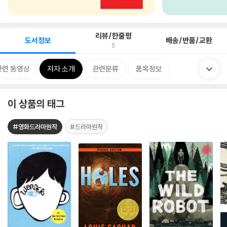
리뷰/한줄평
도서정보
배송/반품/교환
5
관련 동영상
저자 소개
관련분류
품목정보
이 상품의 태그
#영화드라마원작
#드라마원작