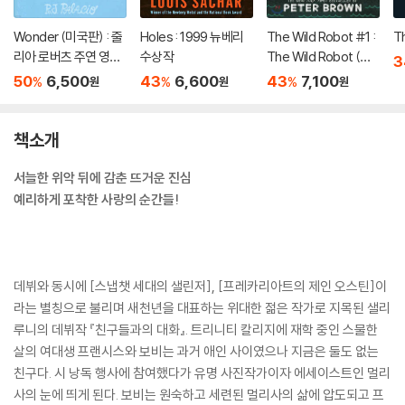
Wonder (미국판) : 줄
Holes : 1999 뉴베리
The Wild Robot #1 :
T
리아 로버츠 주연 영화
수상작
The Wild Robot (미
3
'원더' 원작 소설
국판)
50
6,500
43
6,600
43
7,100
%
%
%
원
원
원
책소개
서늘한 위악 뒤에 감춘 뜨거운 진심
예리하게 포착한 사랑의 순간들!
데뷔와 동시에 [스냅챗 세대의 샐린저], [프레카리아트의 제인 오스틴]이
라는 별칭으로 불리며 새천년을 대표하는 위대한 젊은 작가로 지목된 샐리
루니의 데뷔작 『친구들과의 대화』. 트리니티 칼리지에 재학 중인 스물한
살의 여대생 프랜시스와 보비는 과거 애인 사이였으나 지금은 둘도 없는
친구다. 시 낭독 행사에 참여했다가 유명 사진작가이자 에세이스트인 멀리
사의 눈에 띄게 된다. 보비는 원숙하고 세련된 멀리사의 삶에 압도되고 프