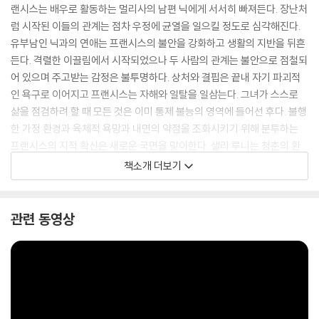
랜시스는 배우로 활동하는 멀리사의 남편 닉에게 서서히 빠져든다. 장난처
럼 시작된 이들의 관계는 점차 우정에 균열을 일으킬 정도로 심각해진다.
유부남인 닉과의 연애는 프랜시스의 불안을 강화하고 생활의 지반을 뒤흔
든다. 격렬한 이끌림에서 시작되었으나 두 사람의 관계는 불안으로 점철되
어 있으며 주고받는 감정은 불투명하다. 상처와 결핍은 끝내 자기 파괴적
인 욕구로 이어지고 프랜시스는 자해와 일탈을 일삼는다. 그녀가 스스로
삶을 점검하려 할 때 모든 것은 이미 통제 불능의 영역에 들어선 후다. 불행
한 가정 환경과 육체적 욕망과 내면의 약점을 조화시키기 위해 분투하는
프랜시스의 지적 확신은 새로운 국면을 맞이한다. 샐리 루니는 청춘의 환
락과 위험, 사랑과 우정을 결 그대로 생생하게 그렸다.
책소개 더보기
'This book. This book. I read it in one day. I hear I'm not alone.'
- Sarah Jessica Parker (Instagram)
관련 동영상
WINNER OF THE SUNDAY TIMES / PFD YOUNG WRITER OF
THE YEAR
SHORTLISTED FOR THE DYLAN THOMAS PRIZE 2018
SHORTLISTED FOR THE KERRY GROUP IRISH NOVEL OF T
HE YEAR 2018