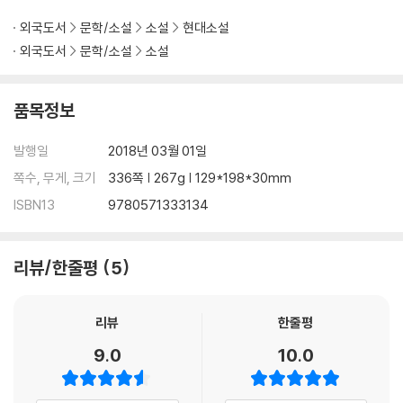
외국도서
문학/소설
소설
현대소설
외국도서
문학/소설
소설
품목정보
발행일
2018년 03월 01일
쪽수, 무게, 크기
336쪽 | 267g | 129*198*30mm
ISBN13
9780571333134
리뷰/한줄평
5
리뷰
한줄평
9.0
10.0