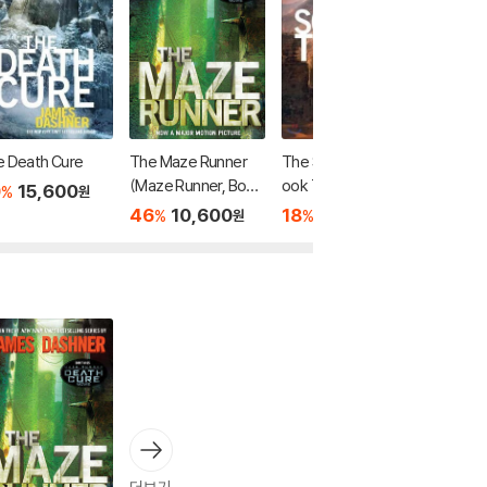
더보기
 Death Cure
The Maze Runner
The Scorch Trials: B
(Maze Runner, Book
ook Two of the Maz
0
15,600
%
원
One): Book One
e Runner Series
46
10,600
18
29,500
%
%
원
원