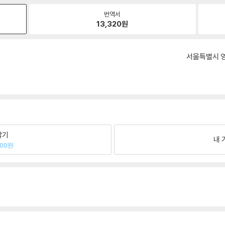
번역서
13,320
원
서울특별시 영
팔기
내 
600원