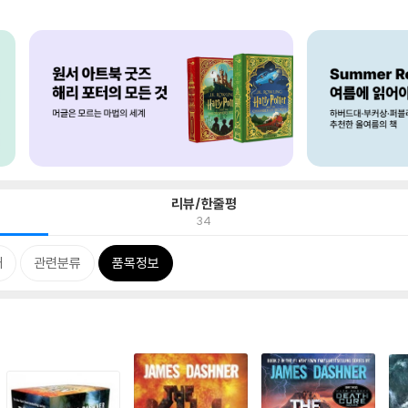
리뷰/한줄평
34
개
관련분류
품목정보