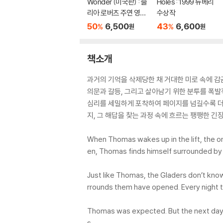
Wonder (미국판) : 줄
Holes : 1999 뉴베리
리아 로버츠 주연 영화
수상작
'원더' 원작 소설
50
6,500
43
6,600
%
%
원
원
책소개
과거의 기억을 삭제당한 채 거대한 미로 속에 감
의문과 갈등, 그리고 살아남기 위한 분투를 폭발
심리를 세밀하게 포착하여 페이지를 넘길수록 더욱
지, 그 해답을 찾는 과정 속에 흐르는 팽팽한 긴
When Thomas wakes up in the lift, the onl
en, Thomas finds himself surrounded by 
Just like Thomas, the Gladers don’t know
rrounds them have opened. Every night th
Thomas was expected. But the next day, a 
s.