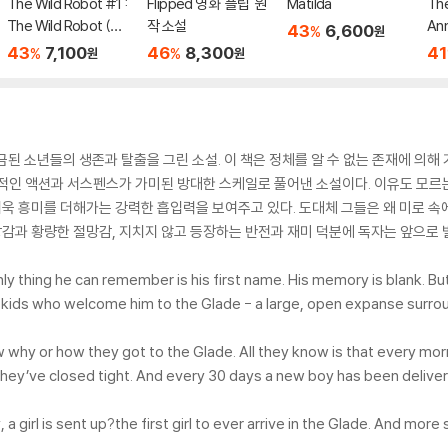
The Wild Robot #1 :
Flipped 영화 '플립' 원
Matilda
The
The Wild Robot (미
작 소설
Ann
43
6,600
%
원
국판)
43
7,100
46
8,300
41
%
%
원
원
금된 소년들의 생존과 탈출을 그린 소설. 이 책은 정체를 알 수 없는 존재에 의
적인 액션과 서스펜스가 가미된 방대한 스케일로 풀어낸 소설이다. 이유도 모르는
 흥미를 더해가는 강력한 흡입력을 보여주고 있다. 도대체 그들은 왜 미로 속에
장감과 황량한 절망감, 지치지 않고 등장하는 반전과 재미 덕분에 독자는 앞으로 
y thing he can remember is his first name. His memory is blank. But
kids who welcome him to the Glade - a large, open expanse surrou
 why or how they got to the Glade. All they know is that every mo
ey’ve closed tight. And every 30 days a new boy has been delivered
girl is sent up?the first girl to ever arrive in the Glade. And more