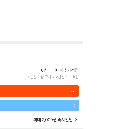
0원
마니아추가적립
5만원 이상 구매 시 2천원 추가 적립
최대 2,000원 즉시할인