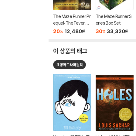
The Maze Runner Pr
The Maze Runner S
equel: The Fever Co
eries Box Set
de
20
12,480
30
33,320
%
%
원
원
이 상품의 태그
#영화드라마원작