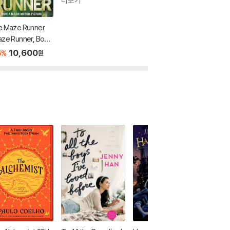
더보기
e Maze Runner
ze Runner, Book
e): Book One
6
10,600
%
원