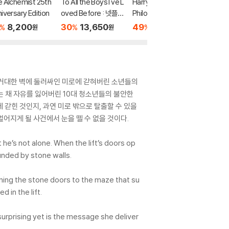
 Alchemist 25th
To All the Boys I've L
Harry Potter and the
The Wil
iversary Edition
oved Before : 넷플릭
Philosopher's Stone
The Wil
스 영화 '내가 사랑했던
(영국판)
apes 
8,200
30
13,650
49
8,200
40
7
%
%
%
%
원
원
원
모든 남자들에게' 원작
소설
해 거대한 벽에 둘러싸인 미로에 갇혀버린 소년들의
 채 자유를 잃어버린 10대 청소년들의 불안한
 갇힌 것인지, 과연 미로 밖으로 탈출할 수 있을
벌어지게 될 사건에서 눈을 뗄 수 없을 것이다.
 he’s not alone. When the lift’s doors op
nded by stone walls.
rning the stone doors to the maze that su
 in the lift.
 surprising yet is the message she deliver