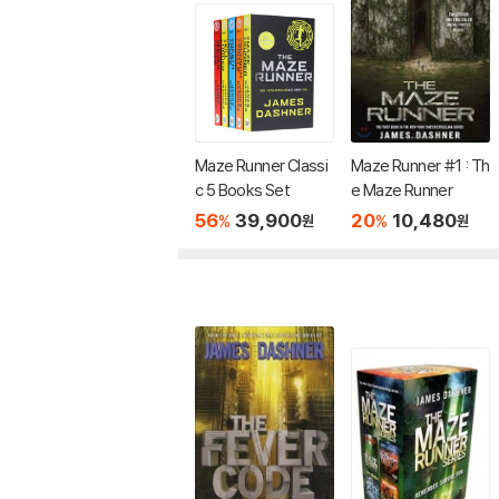
Maze Runner Classi
Maze Runner #1 : Th
c 5 Books Set
e Maze Runner
56
39,900
20
10,480
%
%
원
원