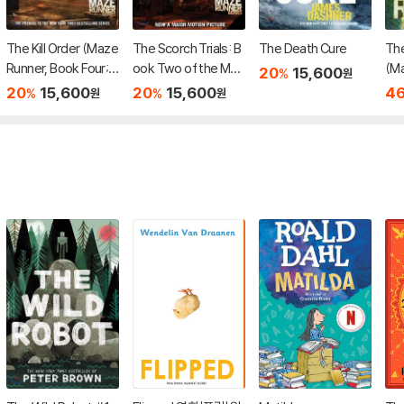
The Kill Order (Maze
The Scorch Trials: B
The Death Cure
Th
Runner, Book Four;
ook Two of the Maz
(Ma
20
15,600
%
원
Origin): Book Four; O
e Runner Series
On
20
15,600
20
15,600
4
%
%
원
원
rigin