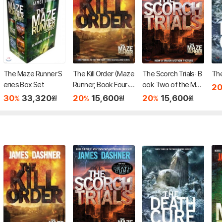
The Maze Runner S
The Kill Order (Maze
The Scorch Trials: B
The
eries Box Set
Runner, Book Four;
ook Two of the Maz
2
Origin): Book Four; O
e Runner Series
30
33,320
20
15,600
20
15,600
%
%
%
원
원
원
rigin