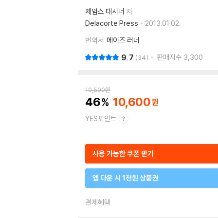
제임스 대시너
저
Delacorte Press
2013.01.02.
번역서
메이즈 러너
9.7
판매지수
3,300
34
19,500
원
46
10,600
YES포인트
사용 가능한 쿠폰 받기
앱 다운 시 1천원 상품권
결제혜택