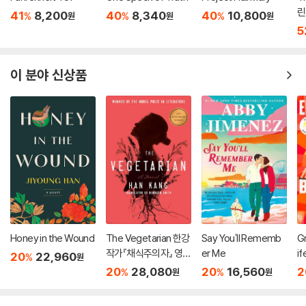
린
41
8,200
40
8,340
40
10,800
%
%
%
원
원
원
5
이 분야 신상품
Honey in the Wound
The Vegetarian 한강
Say You'll Rememb
Gr
작가『채식주의자』 영문
er Me
if
20
22,960
%
원
판 (미국판)
20
28,080
20
16,560
2
%
%
원
원