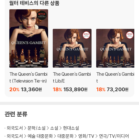
월터 테비스
의 다른 상품
대
The Queen's Gambi
The Queen's Gambi
The Queen's Gambi
t (Television Tie-in)
t Lib/E
t
20
13,360
18
153,890
18
73,200
%
%
%
원
원
원
관련 분류
외국도서
문학/소설
소설
현대소설
외국도서
예술 대중문화
대중문화
영화/TV
연극/TV/미디어