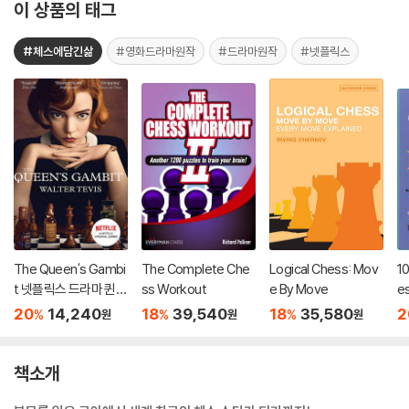
이 상품의 태그
#체스에담긴삶
#영화드라마원작
#드라마원작
#넷플릭스
The Queen's Gambi
The Complete Che
Logical Chess: Mov
10
t 넷플릭스 드라마 퀸스
ss Workout
e By Move
es
갬빗 원작소설
e
20
14,240
18
39,540
18
35,580
2
%
%
%
원
원
원
Th
s
책소개