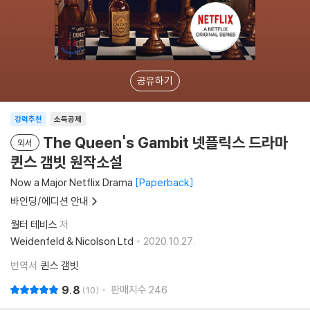
공유하기
강력추천
소득공제
The Queen's Gambit 넷플릭스 드라마
외서
퀸스 갬빗 원작소설
Now a Major Netflix Drama
Paperback
바인딩/에디션 안내
월터 테비스
저
Weidenfeld & Nicolson Ltd
2020.10.27.
번역서
퀸스 갬빗
9.8
판매지수
246
10