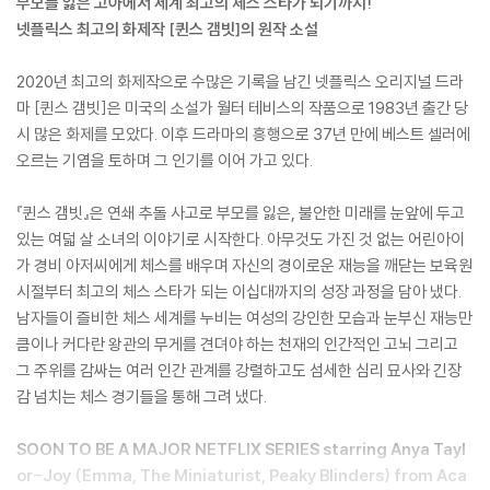
부모를 잃은 고아에서 세계 최고의 체스 스타가 되기까지!
넷플릭스 최고의 화제작 [퀸스 갬빗]의 원작 소설
2020년 최고의 화제작으로 수많은 기록을 남긴 넷플릭스 오리지널 드라
마 [퀸스 갬빗]은 미국의 소설가 월터 테비스의 작품으로 1983년 출간 당
시 많은 화제를 모았다. 이후 드라마의 흥행으로 37년 만에 베스트 셀러에
오르는 기염을 토하며 그 인기를 이어 가고 있다.
『퀸스 갬빗』은 연쇄 추돌 사고로 부모를 잃은, 불안한 미래를 눈앞에 두고
있는 여덟 살 소녀의 이야기로 시작한다. 아무것도 가진 것 없는 어린아이
가 경비 아저씨에게 체스를 배우며 자신의 경이로운 재능을 깨닫는 보육원
시절부터 최고의 체스 스타가 되는 이십대까지의 성장 과정을 담아 냈다.
남자들이 즐비한 체스 세계를 누비는 여성의 강인한 모습과 눈부신 재능만
큼이나 커다란 왕관의 무게를 견뎌야 하는 천재의 인간적인 고뇌 그리고
그 주위를 감싸는 여러 인간 관계를 강렬하고도 섬세한 심리 묘사와 긴장
감 넘치는 체스 경기들을 통해 그려 냈다.
SOON TO BE A MAJOR NETFLIX SERIES starring Anya Tayl
or-Joy (Emma, The Miniaturist, Peaky Blinders) from Aca