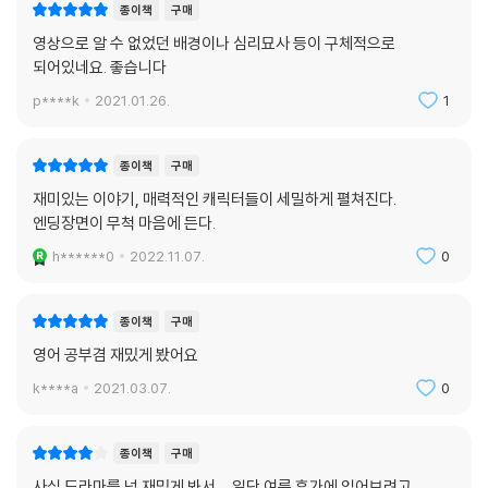
종이책
구매
영상으로 알 수 없었던 배경이나 심리묘사 등이 구체적으로
되어있네요. 좋습니다
p****k
2021.01.26.
1
종이책
구매
재미있는 이야기, 매력적인 캐릭터들이 세밀하게 펼쳐진다.
엔딩장면이 무척 마음에 든다.
h******0
2022.11.07.
0
종이책
구매
영어 공부겸 재밌게 봤어요
k****a
2021.03.07.
0
종이책
구매
사실 드라마를 넘 재밌게 봐서,,, 일단 여름 휴가에 읽어보려고