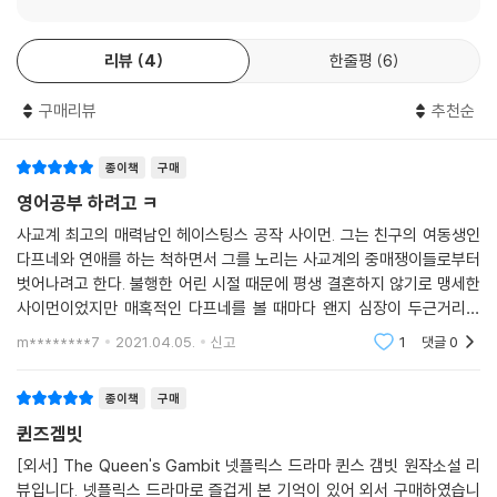
리뷰
4
한줄평
6
구매리뷰
추천순
종이책
구매
영어공부 하려고 ㅋ
사교계 최고의 매력남인 헤이스팅스 공작 사이먼. 그는 친구의 여동생인
다프네와 연애를 하는 척하면서 그를 노리는 사교계의 중매쟁이들로부터
벗어나려고 한다. 불행한 어린 시절 때문에 평생 결혼하지 않기로 맹세한
사이먼이었지만 매혹적인 다프네를 볼 때마다 왠지 심장이 두근거리는
데….두 번의 사교계 시즌을 지나 결혼 시장의 재고품이 되어 버린 다프네
m********7
2021.04.05.
신고
1
댓글
0
브리저튼. 그녀는 모
종이책
구매
퀸즈겜빗
[외서] The Queen's Gambit 넷플릭스 드라마 퀸스 갬빗 원작소설 리
뷰입니다. 넷플릭스 드라마로 즐겁게 본 기억이 있어 외서 구매하였습니