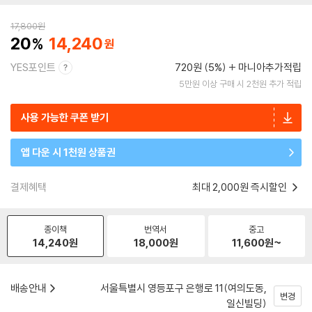
17,800
원
20
14,240
YES포인트
720원 (5%)
마니아추가적립
5만원 이상 구매 시 2천원 추가 적립
사용 가능한 쿠폰 받기
앱 다운 시 1천원 상품권
결제혜택
최대 2,000원 즉시할인
종이책
번역서
중고
14,240
원
18,000
원
11,600
원~
배송안내
서울특별시 영등포구 은행로 11(여의도동,
변경
일신빌딩)