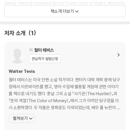
demy-Award nominee Scott Frank (Out of Sight, Minority
Report, Marley & Me) and BAFTA nominee Allan Scott
책소개 더보기
'Superb' Time Out
'Sheer entertainment. It is a book I reread every few years - fo
저자 소개
1
r the pure pleasure and skill of it' Michael Ondaatje
'Don't pick this up if you want a night's sleep' Scotsman
저
월터 테비스
When she is sent to an orphanage at the age of eight, Beth Ha
관심작가 알림신청
rmon soon discovers two ways to escape her surroundings, al
Walter Tevis
beit fleetingly: playing chess and taking the little green pills gi
ven to her and the other children to keep them subdued. Befo
월터 테비스는 미국 단편 소설 작가이다. 켄터키 대학 재학 중에 당구
re long, it becomes apparent that hers is a prodigious talent, a
장에서 아르바이트를 했고, 영어 수업에 활용할 게임에 관한 이야기
nd as she progresses to the top of the US chess rankings she
를 책으로 내기도 했다. 훗날 그의 소설 『사기꾼(The Hustler)』과
is able to forge a new life for herself. But she can never quite
『돈의 색깔(The Color of Money)』에서 그가 아끼던 당구장을 다
overcome her urge to self-destruct. For Beth, there's more at
시 소환하였다. 두 작품은 영화로도 각색되었는데, 배우 폴 뉴먼이 주
stake than merely winning and losing.
연 을 맡았으며 여러 가지 영화상을 휩쓸며 인기를 끌었다. 저자의 또
펼쳐보기
다른 작품인 『지구로 떨어진 남자(The Man Who Fell to Earth)』
와 『앵무새(Mockingbird)』는 공상 과학 소설의 걸작으로 그 명성이