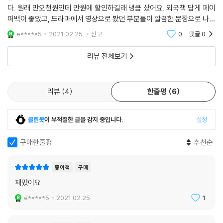
다. 원래 만오천원인데 만원에 할인하길래 냉큼 샀어요. 외국책 답게 페이
퍼백이 좋았고, 드라마에서 영상으로 봤던 부분들이 깔끔한 문장으로 나와
있어서 즐겁게 봤어요!!! 영상보다 책을 먼저 봤으면 어땟을까 그런 생각
e*****5
2021.02.25.
신고
0
댓글
0
이 드네요
리뷰 전체보기
리뷰
4
한줄평
6
클린봇
이 부적절한 글을 감지 중입니다.
설정
구매한줄평
추천순
종이책
구매
재밌어요
e*****5
2021.02.25.
1