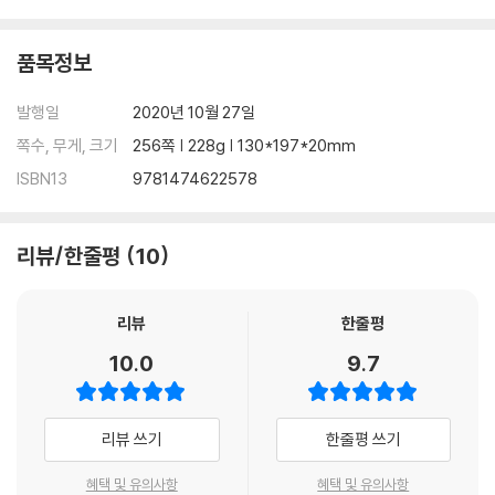
품목정보
발행일
2020년 10월 27일
쪽수, 무게, 크기
256쪽 | 228g | 130*197*20mm
ISBN13
9781474622578
리뷰/한줄평
10
리뷰
한줄평
10.0
9.7
리뷰 쓰기
한줄평 쓰기
혜택 및 유의사항
혜택 및 유의사항