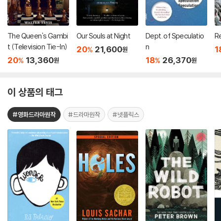
The Queen's Gambi
Our Souls at Night
Dept. of Speculatio
R
t (Television Tie-In)
n
20
21,600
1
%
원
20
13,360
18
26,370
%
%
원
원
이 상품의 태그
#영화드라마원작
#드라마원작
#넷플릭스