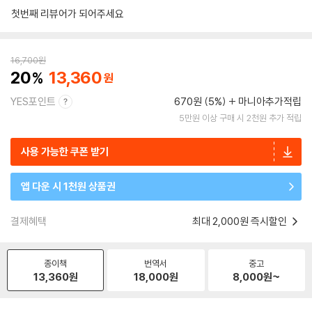
첫번째 리뷰어가 되어주세요
16,700
원
20
13,360
YES포인트
670원 (5%)
마니아추가적립
5만원 이상 구매 시 2천원 추가 적립
사용 가능한 쿠폰 받기
앱 다운 시 1천원 상품권
결제혜택
최대 2,000원 즉시할인
종이책
번역서
중고
13,360
원
18,000
원
8,000
원~