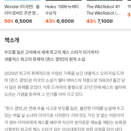
Wonder (미국판) : 줄
Holes : 1999 뉴베리
The Wild Robot #1 :
T
리아 로버츠 주연 영화
수상작
The Wild Robot (미
3
'원더' 원작 소설
국판)
50
6,500
43
6,600
43
7,100
%
%
%
원
원
원
책소개
부모를 잃은 고아에서 세계 최고의 체스 스타가 되기까지!
넷플릭스 최고의 화제작 [퀸스 갬빗]의 원작 소설
2020년 최고의 화제작으로 수많은 기록을 남긴 넷플릭스 오리지널 드라
마 [퀸스 갬빗]은 미국의 소설가 월터 테비스의 작품으로 1983년 출간 당
시 많은 화제를 모았다. 이후 드라마의 흥행으로 37년 만에 베스트 셀러에
오르는 기염을 토하며 그 인기를 이어 가고 있다.
『퀸스 갬빗』은 연쇄 추돌 사고로 부모를 잃은, 불안한 미래를 눈앞에 두고
있는 여덟 살 소녀의 이야기로 시작한다. 아무것도 가진 것 없는 어린아이
가 경비 아저씨에게 체스를 배우며 자신의 경이로운 재능을 깨닫는 보육원
시절부터 최고의 체스 스타가 되는 이십대까지의 성장 과정을 담아 냈다.