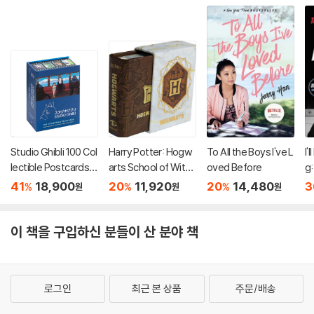
Studio Ghibli 100 Col
Harry Potter: Hogw
To All the Boys I've L
I'
lectible Postcards :
arts School of Witch
oved Before
g:
스튜디오 지브리 엽서 1
craft and Wizardry
at
41
18,900
20
11,920
20
14,480
3
%
%
%
원
원
원
00장 세트 (소장용 포
(Tiny Book)
1 
스트 카드 박스 세트)
ri
이 책을 구입하신 분들이 산 분야 책
로그인
최근 본 상품
주문/배송