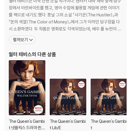
월터 테비스는 미국 단편 소설 작가이다. 켄터키 대학 재학 중에 당구
장에서 아르바이트를 했고, 영어 수업에 활용할 게임에 관한 이야기
를 책으로 내기도 했다. 훗날 그의 소설 『사기꾼(The Hustler)』과
『돈의 색깔(The Color of Money)』에서 그가 아끼던 당구장을 다
시 소환하였다. 두 작품은 영화로도 각색되었는데, 배우 폴 뉴먼이 주
연 을 맡았으며 여러 가지 영화상을 휩쓸며 인기를 끌었다. 저자의 또
펼쳐보기
다른 작품인 『지구로 떨어진 남자(The Man Who Fell to Earth)』
와 『앵무새(Mockingbird)』는 공상 과학 소설의 걸작으로 그 명성이
월터 테비스
의 다른 상품
대
The Queen's Gambi
The Queen's Gambi
The Queen's Gambi
t 넷플릭스 드라마 퀸스
t Lib/E
t