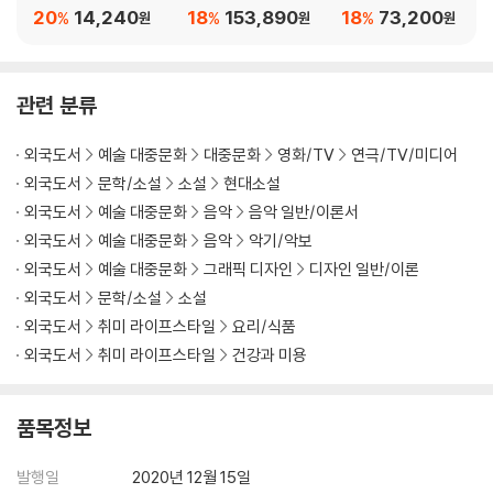
갬빗 원작소설
20
14,240
18
153,890
18
73,200
%
%
%
원
원
원
관련 분류
외국도서
예술 대중문화
대중문화
영화/TV
연극/TV/미디어
외국도서
문학/소설
소설
현대소설
외국도서
예술 대중문화
음악
음악 일반/이론서
외국도서
예술 대중문화
음악
악기/악보
외국도서
예술 대중문화
그래픽 디자인
디자인 일반/이론
외국도서
문학/소설
소설
외국도서
취미 라이프스타일
요리/식품
외국도서
취미 라이프스타일
건강과 미용
품목정보
발행일
2020년 12월 15일