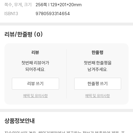
쪽수, 무게, 크기
256쪽 | 129*201*20mm
ISBN13
9780593314654
리뷰/한줄평
0
리뷰
한줄평
첫번째 리뷰어가
첫번째 한줄평을
되어주세요.
남겨주세요.
리뷰 쓰기
한줄평 쓰기
혜택 및 유의사항
혜택 및 유의사항
상품정보안내