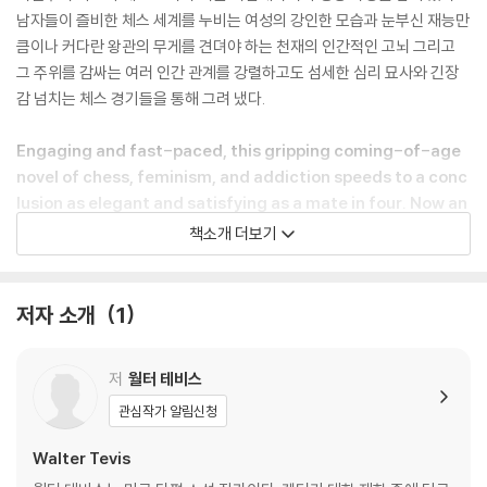
남자들이 즐비한 체스 세계를 누비는 여성의 강인한 모습과 눈부신 재능만
큼이나 커다란 왕관의 무게를 견뎌야 하는 천재의 인간적인 고뇌 그리고
그 주위를 감싸는 여러 인간 관계를 강렬하고도 섬세한 심리 묘사와 긴장
감 넘치는 체스 경기들을 통해 그려 냈다.
Engaging and fast-paced, this gripping coming-of-age
novel of chess, feminism, and addiction speeds to a conc
lusion as elegant and satisfying as a mate in four. Now an
acclaimed Netflix series.
책소개 더보기
Eight year-old orphan Beth Harmon is quiet, sullen, and by all a
ppearances unremarkable. That is, until she plays her first ga
저자 소개
1
me of chess. Her senses grow sharper, her thinking clearer, an
d for the first time in her life she feels herself fully in control. B
저
월터 테비스
y the age of sixteen, she's competing for the U.S. Open cham
pionship. But as Beth hones her skills on the professional circui
관심작가 알림신청
t, the stakes get higher, her isolation grows more frightening,
Walter Tevis
and the thought of escape becomes all the more tempting.