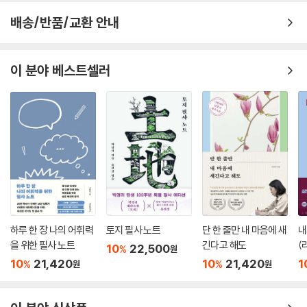
배송/반품/교환 안내
이 분야 베스트셀러
하루 한 장 나의 어휘력
토지 필사 노트
단 한 줄만 내 마음에 새
내
을 위한 필사 노트
긴다고 해도
(
10
22,500
%
원
10
21,420
10
21,420
1
%
%
원
원