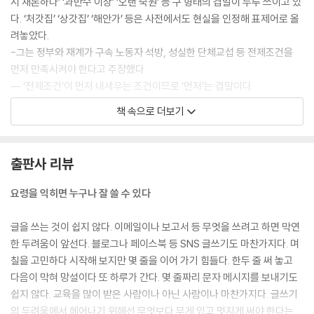
시 재론하다’ ‘과반수 이상’ ‘오랜 숙원’ 등 구 형태의 겹말이 두루 쓰이고 있
03 ‘생선’ ‘생파’가 뭔 말이여?
다. ‘처갓집’ ‘상갓집’ ‘해안가’ 등은 사전에서도 현실을 인정해 표제어로 올
04 ‘도우미’가 미워!
려놓았다.
05 ‘그녀’는 아름답지 않다
-그는 정부와 재계가 구속 노동자 석방, 성실한 단체교섭 등 전제조건을
06 ‘개맛있다’보다 맛있는 ‘핵맛있다’
먼저 만족시켜야 한다고 주장했다.
07 ‘조조할인’에 장비 화나다
― ‘전제조건’이 먼저 내세우는 조건이므로 ‘먼저’는 겹말이다.
08 ‘처녀출전’ 있는데 ‘총각출전’은 없나요?
⇒ 그는 정부와 재계가 구속 노동자 석방, 성실한 단체교섭 등 전제조건을
09 한자 가지고 장난치지 마라
책 속으로 더보기
만족시켜야 한다고 주장했다.
10 접속사가 없어야 좋은 문장
--- p.67
11 ‘여우비’를 아시나요?
12 ‘살사리꽃’을 아시나요?
출판사 리뷰
부문/부분
13 어려운 한자어 쓰지 맙시다
-올해 아카데미상 시상식에서는 「기생충」이 작품상 등 4개 부분을 수상
요령을 익히면 누구나 잘 쓸 수 있다
14 ‘망년회’인가, ‘송년회’인가
했다.
15 안주 일절(?), 외상 일체(?) 사절
― 문화/예술/학술 분야 등에서 정해진 기준에 따라 분류해 놓은 것은 ‘부
글을 쓰는 것이 쉽지 않다. 이메일이나 보고서 등 무엇을 쓰려고 하면 막연
16 ‘삼가하다’를 삼갑시다
분’이 아니라 ‘부문’이다. ‘부분’은 전체를 이루는 작은 범위를 뜻한다.
한 두려움이 앞선다. 블로그나 페이스북 등 SNS 글쓰기도 마찬가지다. 며
17 ‘꽃샘추위’와 ‘하나비에’
⇒ 올해 아카데미상 시상식에서는 「기생충」이 작품상 등 4개 부문을 수상
칠을 고민하다 시작해 보지만 몇 줄을 이어 가기 힘들다. 한두 줄 써 놓고
18 가을?추파와 외도
했다.
다음이 막혀 망설이다 또 하루가 간다. 몇 줄짜리 문자 메시지를 보내기도
19 ‘저희 나라’라고 하지 마라
--- p.117
쉽지 않다. 교육을 많이 받은 사람이나 아닌 사람이나 마찬가지다. 글쓰기
20 ‘아니예요’가 아니에요
의 두려움에서 헤어나기 위해선 무엇보다 무게 있고 멋지게 써야 한다는
21 기형적인 말투 〔‘?다’라고〕