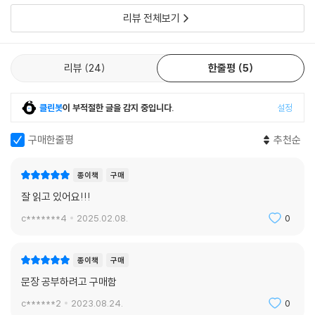
리뷰 전체보기
‘어떡하다’는 “저는 이제 어떡하면 좋아요” “어떡하다가 이렇게 되었니”
“어떡하든 잊어 보려고 하지만 힘들어요” “오늘도 안 오면 어떡해” 등처
럼 쓰인다. ‘어떡하다’가 ‘어떻게 하다’의 준말이므로 ‘어떡하면’은 ‘어떻게
리뷰
24
한줄평
5
하면’, ‘어떡하다가’는 ‘어떻게 하다가’, ‘어떡하든’은 ‘어떻게 하든’, ‘어떡
해’는 ‘어떻게 해’가 줄어든 것이 며 그대로 바꿔 쓸 수 있다. 따라서 ‘나 어떻
게’는 ‘나 어떡해’ 또는 ‘나 어떻게 해’로 고쳐야 한다.
클린봇
이 부적절한 글을 감지 중입니다.
설정
--- p.265
구매한줄평
추천순
종이책
구매
잘 읽고 있어요!!!
c*******4
2025.02.08.
0
종이책
구매
문장 공부하려고 구매함
c******2
2023.08.24.
0