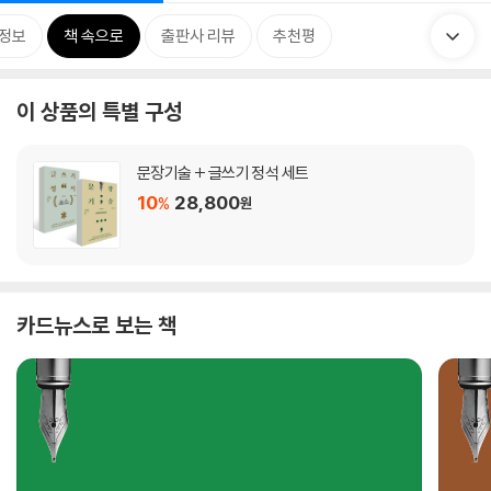
정보
책 속으로
출판사 리뷰
추천평
이 상품의 특별 구성
문장기술 + 글쓰기 정석 세트
10
28,800
%
원
카드뉴스로 보는 책