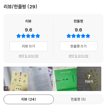
능력과 어떤 문제가 주어졌을 때 그에 대해 종합적으로 사고할 수 있는 능
40 스타는 유명세를 탄다(?)
휘한다는 사실을 시저는 본능적으로 깨닫고 있었으리라 생각된다.
의 결정체다. 배 기자의 자상한 목소리로 인도되는 글쓰기의 세계는 이제
리뷰/한줄평
29
력이 있어야 한다. 마지막으로 자신의 생각을 글로써 체계적으로 표현할
41 ‘윤중제’는 일본말이다
--- p.216
까지 우리가 알지 못했던 새로운 즐거움의 세계로 들어가는 단초가 될 것
수 있는 능력, 즉 문장력이 있어야 한다. 문장력이 없으면 이해와 사고의 결
42 ‘십팔번’은 어디서 왔을까?
이다.
과를 글이라는 형태로 정확하게 담아낼 수 없으므로 모두 무용지물이다.
43 깡소주는 깡다구로 마시는 소주?
리뷰
한줄평
‘일절(一切)’은 ‘아주’ ‘전혀’ ‘절대로’의 뜻으로 ‘없다’ ‘않다’ 등 부정적인 단
문장력이란 자신이 하고자 하는 얘기를 명확하게 전달할 수 있고, 읽는 이
44 ‘구정’엔 일제의 아픈 역사가
- 김지형 (경희대 국어국문학과 교수)
어와 어울려 쓰인다. “일절 연락하지 않았다”에서처럼 사물을 부인할 때
9.6
9.6
가 어떤 사람이든 특별한 노력을 기울이지 않고도 끝까지 읽어 내려갈 수
45 갈매기살- 제비추리는 새고기?
사용된다. 따라서 ‘안주 일절(전혀) 없음’은 될 수 있어도 ‘안주 일절 있
있게끔 문장을 구성하는 능력을 말한다. 글을 잘 쓰느냐, 못 쓰느냐는 결국
46 ‘거시기’는 잘돼 가냐?
음’은 성립할 수 없다. ‘일절’은 ‘일절 출입을 금합니다’에서와 같이 행위를
문장력에 달려 있다. 글을 잘 쓰는 사람을 일컬어 ‘문장력이 있는 사람’ 또
47 ‘?에 있어(서)’는 일본식 표현
금지할 때도 쓰인다. ‘모든 것’ 또는 ‘모두 다’를 뜻하는 단어는 ‘일체(一
리뷰 쓰기
한줄평 쓰기
는 ‘문장가’라고 하는 것은 이런 이유 때문이다.
48 ‘대폿잔’과 ‘소주잔’의 차이
切)’다. “내가 일체의 책임을 지고 물러나겠다” “한잔 마시고 지나간 일은
49 ‘?시키다’를 줄여 쓰자
일체 털어 버리자” 등처럼 쓰인다. 따라서 ‘안주 일절’은 ‘안주 일체’라고 해
혜택 및 유의사항
혜택 및 유의사항
완벽한 문장력을 위한 10가지 비법
50 우리말 존칭, 완전히 망가지셨습니다
야 맞는다. 손님이 많아 안주가 일찍 바닥나고 문 닫을 때가 되면 그 순간만
51 다르다고 틀린 것이 아니다
큼은 ‘안주 일절 (없음)’이 맞긴 하다. 한자(一切)는 같으면서도 ‘일절’과
문장력을 기르기 위해서는 좋은 글을 많이 읽고 자주 써 보면서 남의 평가
52 갠차나유!
‘일체’로 차이가 나는 것은 ‘切’이(가) ‘끊을 절’ ‘모두 체’의 두 가지 뜻으로
를 받는 것이 중요하다. 그러나 이렇게 하기 위해서는 시간이 많이 걸리고
7
53 객관적 글에서는 존칭 쓰지 말아야
달리 읽히기 때문이다. 그러면 과거에 동네 가게나 포장마차에서 흔히 볼
제약이 따른다. 이러지 않고도 짧은 시간에 글 쓰는 능력을 향상하려면 문
54 ‘구랍’은 음력 12월
더보기
수 있었던 ‘외상 일체 사절’은 어떻게 될까. ‘외상 절대 사절(안 돼)’이라는
장의 기본 원칙을 마음에 새기고 잘 지키면 된다. 『문장기술』은 문장의 핵
55 그대 있음에(?)
4
뜻이므로 ‘외상 일절 사절’이라고 해야 맞다.
심 요소를 알기 쉽고 재미있게 풀이해 놓은 책이다. 전체적으로 쉬운 설명
56 요즘은 ‘꺾다’를 ‘꺽다’로 써요
--- p.229
과 함께 풍부한 예문을 들어 놓았으므로 한번 읽어 보는 것만으로도 자신
리뷰
24
한줄평
5
의 글 쓰는 능력을 크게 향상할 수 있다. 특히 이 책에 나오는 ‘문장의 십계