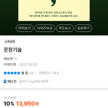
미리보기
사이즈비교
카드뉴스
공유하기
소득공제
문장기술
배상복
저
이케이북
2021.05.03.
9.5
판매지수
744
29
베스트
글쓰기 top100 80주
15,500
원
10
13,950