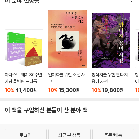
이 분야 신상품
아티스트 웨이 30주년
언어화를 위한 소설 사
창작자를 위한 판타지
창
기념 특별판 + 나를 위
고
용어 사전
어
해 쓸 권리 세트
한
10
41,400
10
15,300
10
19,800
1
%
%
%
원
원
원
트
이 책을 구입하신 분들이 산 분야 책
로그인
최근 본 상품
주문/배송