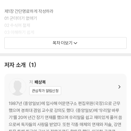
제1장 간단명료하게 작성하라
01 군더더기 없애기
02 수식어 절제
03 이해하기 쉽게
04 문장은 짧게
목차 더보기
제2장 중복을 피하라
05 단어 중복
저자 소개
1
06 구절 중복
07 의미 중복
08 겹말
저
배상복
관심작가 알림신청
제3장 호응이 중요하다
09 주어와 서술어의 호응
1987년 〈중앙일보〉에 입사해 어문연구소 편집위원(국장)으로 근무
10 목적어와 서술어의 호응
했으며 경희대 겸임 교수로 강의도 했다. 〈중앙일보〉에 ‘우리말 바루
11 논리적 호응
기’를 20여 년간 장기 연재를 했으며 우리말을 쉽고 재미있게 풀어 씀
12 단어의 특성에 따른 호응
으로써 독자들의 사랑을 받았다. 또한 각종 매체의 연재와 저술, 강연