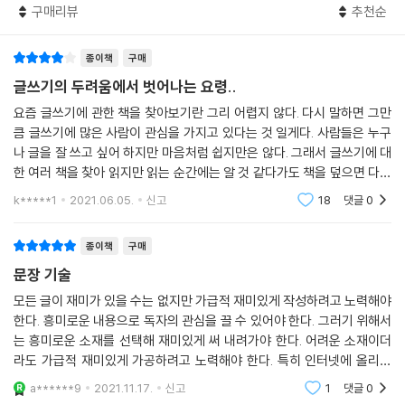
국가는 대등한 관계이므로 자기 나라를 낮추어 얘기할 필요가 없다. 한국
명’은 하나하나 따라 하다 보면 좋은 글을 쓸 수 있을 것이다.
구매리뷰
추천순
문화와 언어를 아는 외국인에게도 굳이 ‘저희 나라’라고 말할 이유가 없다.
① 간단명료하게 작성하라
하물며 우리 국민을 대상으로 한 중계방 송에서 우리나라를 낮추어 버젓이
② 중복을 피하라
종이책
구매
‘저희 나라’라고 하는 것은 이해하기 어려운 일이다. 그렇게 말하는 사람의
③ 호응이 중요하다
글쓰기의 두려움에서 벗어나는 요령..
언어적 소양을 의심케 한다. ‘우리 선수’를 ‘저희 선수’라 부르는 것도 마찬
④ 피동형으로 만들지 마라
가지다. ‘우리나라’는 우리 한민족이 세운 나라를 스스로 이르는 말로, ‘우
요즘 글쓰기에 관한 책을 찾아보기란 그리 어렵지 않다. 다시 말하면 그만
⑤ 단어의 위치에 신경 써라
리나라 선수’ ‘우리나라 사람’ ‘우리나라 풍속’ 등과 같이 쓰인다. ‘우리나
큼 글쓰기에 많은 사람이 관심을 가지고 있다는 것 일게다. 사람들은 누구
⑥ 적확한 단어를 선택하라
나 글을 잘 쓰고 싶어 하지만 마음처럼 쉽지만은 않다. 그래서 글쓰기에 대
라’를 ‘저희 나라’라고 낮추어 부르는 일이 없도록 주의해야 한다.
⑦ 단어와 구절을 대등하게 나열하라
한 여러 책을 찾아 읽지만 읽는 순간에는 알 것 같다가도 책을 덮으면 다시
--- p.238
⑧ 띄어쓰기를 철저히 하라
예전과 똑같아진다. 여러 가지 이유가 있을 수 있겠지만 가장 큰 이유는 책
k*****1
2021.06.05.
신고
18
댓글
0
⑨ 어려운 한자어는 쉬운 말로 바꿔라
에서 알려
‘예요’는 ‘이에요’가 줄어든 말이며 ‘이’는 명사를 서술어로 만 들 때 쓰이는
⑩ 외래어 표기의 일반원칙을 알라
조사다. 명사의 경우 받침이 있으면 ‘이에요’, 없으면 ‘예요’와 결합한다. ‘이
종이책
구매
예요’는 없는 형태다. ‘책+이에요→책이에요’ ‘꽃+이에요→꽃이에요’ ‘셋
문장 기술
＋이에요→셋이에요’ ‘선물＋이에요→선물이에요’ ‘집사람＋이에요→집
모든 글이 재미가 있을 수는 없지만 가급적 재미있게 작성하려고 노력해야
사람이에요’ 등과 같이 받침이 있는 명사에는 ‘이에요’가 붙는다. 명사가 아
한다. 흥미로운 내용으로 독자의 관심을 끌 수 있어야 한다. 그러기 위해서
닌 용언(동사/형용사)의 어간과 직접 결합할 때는 서술격 조사 ‘이’가 필요
는 흥미로운 소재를 선택해 재미있게 써 내려가야 한다. 어려운 소재이더
없으므로 ‘에요’만 붙는다. ‘아니다’의 경우 어간이 ‘아니’이므로 ‘아니+에
라도 가급적 재미있게 가공하려고 노력해야 한다. 특히 인터넷에 올리는
요→아니에요’가 된다.
글은 재미없는 얘기를 늘어놓아서는 안 된다. 적절한 비유를 하거나 에피
a******9
2021.11.17.
신고
1
댓글
0
--- p.239
소드, 유머 등을