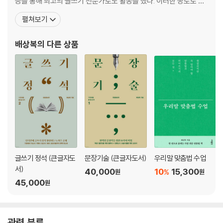
등을 통해 최고의 글쓰기 전문가로도 활동을 했다. 이러한 공로로 문
제4장 피동형으로 만들지 마라
화부장관상인 ‘우리말 글 대상’을 2회 수상했으며, 2022년 한글날 한
펼쳐보기
13 가급적 능동형으로
글학회가 주는 ‘국어운동 공로 표창’을 받기도 했다. 지은 책으로는
14 이중피동을 피하라
《문장기술》, 《글쓰기 정석》, 《이기는 자소서》, 《기자 아빠의 논술 멘
배상복
의 다른 상품
토링》, 《단어가 인격이다》, 《
제5장 단어의 위치에 신경 써라
15 수식어는 수식되는 말 가까이에
16 주어와 서술어는 너무 멀지 않게
17 의미 파악이 쉽도록 위치 선정
제6장 적확한 단어를 선택하라
18 비슷한 한자어 구분하기
19 비슷한 순우리말 구분하기
20 조사 정확하게 사용하기
글쓰기 정석 (큰글자도
문장기술 (큰글자도서)
우리말 맞춤법 수업
서)
40,000
10
15,300
%
원
원
제7장 단어와 구절을 대등하게 나열하라
45,000
원
21 같은 성격의 단어 나열
22 같은 구조의 구절 나열
관련 분류