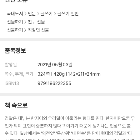
제8장 띄어쓰기를 철저히 하라
23 띄어쓰기의 일반 규칙
국내도서
인문
글쓰기
글쓰기 일반
24 쓰임새에 따라 띄어쓰기를 달리하는 것들
선물하기
친구 선물
25 기타 헷갈리는 띄어쓰기
선물하기
직장인 선물
제9장 어려운 한자어는 쉬운 말로 바꿔라
26 가능하면 쉬운 단어나 순우리말로
품목정보
27 한자는 꼭 필요한 경우에만 병기
28 억지 조어를 사용하지 마라
발행일
2021년 05월 03일
쪽수, 무게, 크기
324쪽 | 428g | 142*211*24mm
제10장 외래어 표기의 일반원칙을 알라
ISBN13
9791186222355
29 외래어 표기의 일반원칙
30 외국의 인명- 지명 표기 요약
31 외래어를 남용하지 마라
책 속으로
제2부 우리말 칼럼
겹말은 대부분 한자어와 우리말이 어울리는 형태를 띤다. 한자어만으론 무
언가 의미 표현이 충분하지 않다고 여기기 때문에 생겨나는 현상으로 볼
01 “5만 원이세요.”
수 있다. 일상에서는 ‘역전앞’ ‘옥상위’ ‘내 면속’ 등 단어 형태의 겹말과 ‘다
02 오빠 빨리 낳으세요(?)