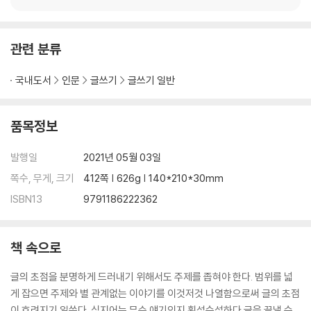
제5장 제목이 반이다
01 핵심 내용을 제목에 담아라
관련 분류
02 흥미를 끌 수 있는 것이어야 한다
03 무언가 다르다는 것을 보여 줘라
국내도서
인문
글쓰기
글쓰기 일반
04 내용이 정확한 것이어야 한다
05 공간에 맞는 길이여야 한다
06 그 부분의 주제로 소제목을 삼아라
품목정보
07 지나친 명사 나열을 피하라
발행일
2021년 05월 03일
제6장 품격 있는 문장을 구사하라
쪽수, 무게, 크기
412쪽 | 626g | 140*210*30mm
01 상투적 표현을 피하라
ISBN13
9791186222362
02 구어체적 표현을 삼가라
03 쉼표가 많으면 지저분해진다
04 접속어를 남용하지 마라
책 속으로
05 완결된 문장을 써라
06 용어를 일관되게 사용하라
글의 초점을 분명하게 드러내기 위해서도 주제를 좁혀야 한다. 범위를 넓
07 존칭이나 존대 표현에 주의하라
게 잡으면 주제와 별 관계없는 이야기를 이것저것 나열함으로써 글의 초점
08 도표를 적절하게 활용하라
이 흐려지기 일쑤다. 심지어는 무슨 얘기인지 횡설수설하다 글을 끝낼 수