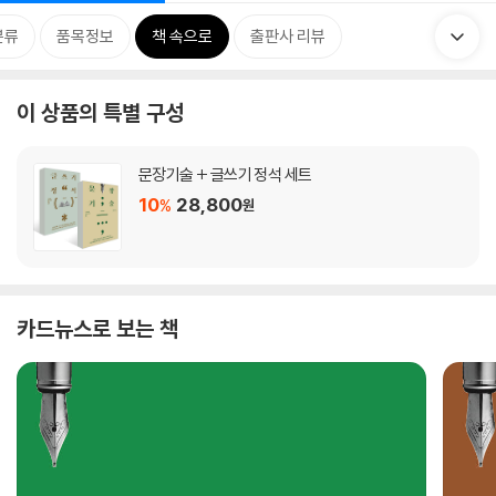
분류
품목정보
책 속으로
출판사 리뷰
이 상품의 특별 구성
문장기술 + 글쓰기 정석 세트
10
28,800
%
원
카드뉴스로 보는 책