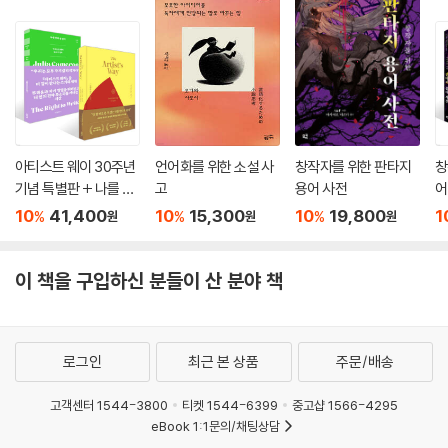
아티스트 웨이 30주년
언어화를 위한 소설 사
창작자를 위한 판타지
창
기념 특별판 + 나를 위
고
용어 사전
어
해 쓸 권리 세트
한
10
41,400
10
15,300
10
19,800
1
%
%
%
원
원
원
트
이 책을 구입하신 분들이 산 분야 책
로그인
최근 본 상품
주문/배송
고객센터 1544-3800
티켓 1544-6399
중고샵 1566-4295
eBook 1:1문의/채팅상담