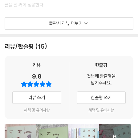
식과 달리 미괄식은 앞부분에서 글의 초점이 뚜렷하지 않아 산만해지거나
글을 잘 써야 성공한다.
09 제목을 적절하게 활용하라
엉뚱한 방향으로 흐를 우려가 있으므로 초점을 분명하게 유지하도록 신경
10 간결하게 작성해야 한다
써야 한다. 중심 문장이나 마지막 단락의 내용을 미리 결정해 두고 그에 맞
글쓰기가 안 되는 이유
11 개성 있는 문체로 작성하라
출판사 리뷰 더보기
춰 써 내려가는 것이 요령이다.
12 충분한 시간을 가지고 작성하라
---p.85
대졸자들이 자기소개서 하나 올바로 쓰지 못하고 회사에 들어가서는 기획
13 면접 시 질문으로 활용된다
서 - 보고서 등을 제대로 작성하지 못해 글쓰기 재교육을 받고 있는 실정이
14 자소서 작성 시 주의사항
리뷰/한줄평
15
‘-라 할 것이다’ ‘-라 아니할 수 없다’ ‘-를 연출했다’ ‘-결과가 주목된다’ 등
다. 이렇듯 너나없이 글쓰기가 잘 되지 않는 것은 개인 차원의 문제가 아니
이 흔히 쓰이는 표현으로 신선감이 떨어지며 읽는 이를 싫증나게 만든다.
라 우리 교육이 잘못된 탓이다. 결코 내가 능력이 없거나 자질이 부족해서
제9장 인기 SNS가 되는 10가지 방법
‘-에 다름 아니다’ ‘-을 요한다’ ‘-에 갈음한다’ ‘-에 값한다’ ‘-에 틀림없다’
가 아니다. 글쓰기를 잘하지 못한다고 해서 자신을 원망하거나 남을 흉볼
리뷰
한줄평
01 하나의 주제로 특화해야 한다
등은 일본식 표현일 뿐 아니라 말을 늘어뜨려 읽는 맛을 없앤다. ‘-을 필요
필요가 없다.
02 딱딱한 글보다 시청각적인 것이 낫다
9.8
로 한다’ ‘-이 요구된다’도 영어식 표현에서 온 고리타분한 말이므로 가급
첫번째 한줄평을
03 글은 짧게 써야 한다
남겨주세요.
적 사용하지 않는 것이 바람직하다. ‘-하여’ ‘-되어’ 등 말로는 요즘 거의 쓰
누구나 잘 쓸 수 있다
04 제목이 절대적이다
지 않는 문어체적 표현도 글을 늘어뜨리고 따분한 느낌을 주므로 ‘-해’ ‘-
05 매일 하나씩 올려라
리뷰 쓰기
한줄평 쓰기
돼’로 쓰는 것이 좋다.
글 쓰는 법을 조금만 익히면 살아가는 데 불편을 느끼지 않을 정도의 일상
06 발품을 많이 팔아야 한다
---p.165
적인 글쓰기는 누구나 잘할 수 있다. 막상 글을 쓰려고 하면 잘 되지 않는
07 시선을 끌 만한 편집이 필요하다
혜택 및 유의사항
혜택 및 유의사항
것은 실제적으로 글을 써 나가는 방식, 즉 글쓰기의 정석(定石)을 제대로
08 퍼가기 좋은 것을 많이 올려라
장단점을 적으라고 하는 경우 장점만 나열하지 말고 자신의 단점에 대해
익히지 못했기 때문이다. 그 정석이란 바로 글쓰기의 요령이다. 몇 가지 요
09 친구 관계를 많이 맺어라
함께 언급해야 한다. 한 가지 단점을 밝히고 이를 극복하기 위해 어떠한 노
령을 터득하는 것만으로도 일상생활에서 꼭 필요한 글쓰기는 누구나 충분
10 메시지 기능을 적절히 활용하라
력을 했는지 설명하는 것이 바람직하다. 예를 들면 단점이 ‘독단적’이라 밝
6
히 해결할 수 있다.