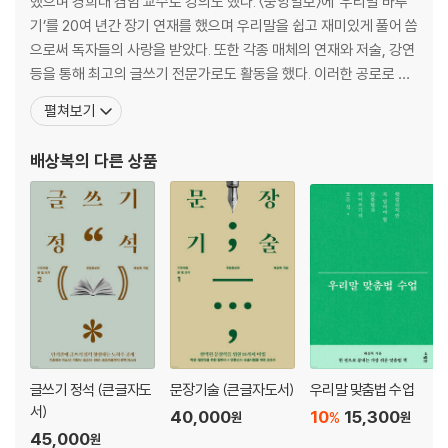
했으며 경희대 겸임 교수로 강의도 했다. 〈중앙일보〉에 ‘우리말 바루
06 실용문은 삼단 구성이 무난하다
기’를 20여 년간 장기 연재를 했으며 우리말을 쉽고 재미있게 풀어 씀
으로써 독자들의 사랑을 받았다. 또한 각종 매체의 연재와 저술, 강연
제3장 공감을 느끼게끔 써라
등을 통해 최고의 글쓰기 전문가로도 활동을 했다. 이러한 공로로 문
01 남의 일이 아니라는 생각을 갖게 하라
화부장관상인 ‘우리말 글 대상’을 2회 수상했으며, 2022년 한글날 한
펼쳐보기
02 공통적인 체험에 호소하라
글학회가 주는 ‘국어운동 공로 표창’을 받기도 했다. 지은 책으로는
03 능숙한 수사법을 동원하라
《문장기술》, 《글쓰기 정석》, 《이기는 자소서》, 《기자 아빠의 논술 멘
배상복
의 다른 상품
04 여운을 남겨라
토링》, 《단어가 인격이다》, 《
05 유머러스하게 얘기하라
06 반복어법을 구사하라
제4장 설득은 논리에서 나온다
01 일관성 있게 써야 한다
02 객관성이 필요하다
03 인과관계를 일치시켜라
04 내용에 논리적 모순이 없어야 한다
05 근거를 충분히 제시해야 한다
글쓰기 정석 (큰글자도
문장기술 (큰글자도서)
우리말 맞춤법 수업
06 어법에 맞아야 한다
서)
40,000
10
15,300
%
원
원
07 단어의 고유한 의미를 알아야 한다
45,000
원