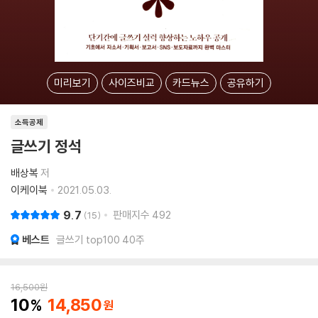
미리보기
사이즈비교
카드뉴스
공유하기
소득공제
글쓰기 정석
배상복
저
이케이북
2021.05.03.
9.7
판매지수
492
15
베스트
글쓰기 top100 40주
16,500
원
10
14,850