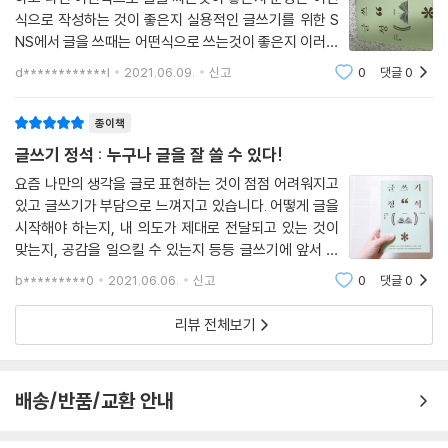
식으로 작성하는 것이 좋은지 실용적인 글쓰기를 위한 S
07 단계별 보도자료 작성법
NS에서 글을 쓰때는 어떤식으로 쓰는것이 좋은지 이러한
08 결정권자의 승인을 받은 뒤 배포하라
내용들을 다루고 있는데요. 진지하게 글을 써본적이 없
09 가장 적절한 배포 타이밍을 잡아라
d************l
2021.06.09.
신고
0
댓글
0
는 저로써는 간단한 글쓰기를 익혀와서 그런지 새롭게
배울수 있는 내용도 많았고
제14장 격식에 맞는 경조사 문구 작성법
종이책
01 약혼ㆍ결혼 축하
글쓰기 정석 : 누구나 글을 잘 쓸 수 있다!
02 결혼 기념일
요즘 나만의 생각을 글로 표현하는 것이 점점 어려워지고
03 생일ㆍ회갑
있고 글쓰기가 부담으로 느껴지고 있습니다. 어떻게 글을
04 조문ㆍ애도
시작해야 하는지, 내 의도가 제대로 전달되고 있는 것이
05 연령별 호칭
맞는지, 공감을 일으킬 수 있는지 등등 글쓰기에 앞서 수
06 신생아 출산 축하
많은 걱정을 떠올립니다. 아마 저처럼 글쓰기에 대한 고민
b*********0
2021.06.06.
신고
0
댓글
0
07 환자 병문안
을 많은 분들이 하실 거라 생각합니다. 그래서 오늘은 글
08 연말연시ㆍ계절 인사
쓰기와 관련된 책 한 권을 소개합
리뷰 전체보기
09 초상ㆍ제사
10 승진ㆍ취임ㆍ영전 축하
11 개업ㆍ이전ㆍ창립
배송/반품/교환 안내
12 공사ㆍ준공ㆍ입주
13 공연ㆍ전시