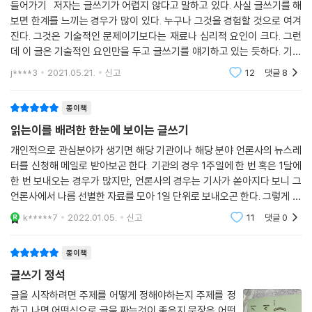
- 인기 SNS가 되는 10가지 방법
들어가기 저자는 글쓰기가 어렵지 않다고 말하고 있다. 사실 글쓰기를 해
06 객관성과 정확성을 갖춰라
있다. 지면 사정으로 기사가 축소될 때 뒤에서부터 자르기 때문에 중요한
보면 한계를 느끼는 경우가 많이 있다. 누구나 그것을 경험할 것으로 여겨
- 유혹하는 기획서 쓰기
07 구체적으로 써야 한다
내용이 잘려 나갈 염려가 없게 하기 위해서도 역피라미드 형식이 사용된
진다. 그것은 기술적인 문제이기보다는 재료나 심리적 요인이 크다. 그런
- 만점짜리 보고서 쓰기
08 형식을 제대로 갖춰야 한다
다. 보도자료를 작성할 때는 중요 사항을 가급적 앞쪽에 적고 첫 문장에 핵
데 이 글은 기술적인 요인만을 두고 글쓰기를 얘기하고 있는 듯하다. 기술
- 성공하는 이메일 쓰기
심을 담는다고 생각하면 된다.
적인 부분은 학교에서 많이 배운다. 정상적인 과정을 거쳐 고등학교를 졸
- 100% 기사화되는 보도자료 작성법
j****3
2021.05.21.
신고
12
댓글
8
제12장 성공하는 이메일 쓰기
업한 사람
---p.354
- 격식에 맞는 경조사 문구 작성법
01 내용을 짐작할 수 있는 제목으로
종이책
02 간결하고도 쉽게 써야 한다
03 가급적 자료를 첨부하지 마라
읽는이를 배려한 한눈에 보이는 글쓰기
04 통신언어나 속어는 안 쓰는 게 상책이다
개인적으로 관심분야가 생기면 해당 기관이나 해당 분야 언론사의 뉴스레
05 메일 주소를 철저하게 확인하라
터를 신청해 메일로 받아보곤 한다. 기관의 경우 1주일에 한 번 혹은 1달에
06 스팸메일로 취급받지 않는 요령
한 번 보내오는 경우가 많지만, 언론사의 경우는 기사가 쏟아지다 보니 그
언론사에서 나름 선별한 자료를 모아 1일 단위로 보내오곤 한다. 그렇게 정
제13장 100% 기사화되는 보도자료 작성법
보를 습득하는 습관을 시작한게 벌써 십여 년이 지났다. 그런데 그 과정에
k*****7
2022.01.05.
신고
11
댓글
0
서 재미있는
01 기자의 입장에서 생각하라
02 기자들이 주목하는 보도자료
종이책
03 기자들이 외면하는 보도자료
글쓰기 정석
04 기사문의 특성을 이해하라
05 기사문의 유형에 맞게 작성하라
글을 시작하려면 주제를 어떻게 정해야하는지 주제를 정
하고 나면 어떤식으로 글을 짜는것이 좋은지 문장은 어떤
06 보도자료의 진행 절차