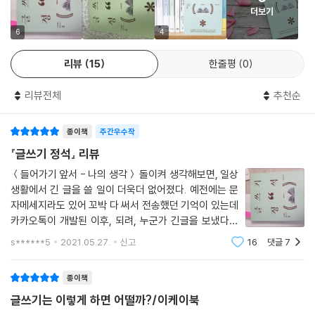
히고 그것을 극복하는 방안을 세가지 정도 적는 것이다. 이러한 태도는 늘
더보기
- 기초가 튼튼해야 글을 잘 쓴다
제10장 유혹하는 기획서 쓰기
성찰하고 노력하는 자세와 함께 자신감을 보여 줌으로써 강렬한 인상을 심
- 틀을 잘 짜야 알맹이가 있다
6
4
01 첫인상이 중요하다
어 줄 수 있다. 단점을 어떻게 처리하느냐에 따라 자소서의 격이 달라진다.
- 설득은 논리에서 나온다
02 한 장으로 끝내라
---p.224
리뷰
15
한줄평
0
- 제목이 반이다
03 흥미로운 내용이어야 한다
- 품격 있는 문장을 구사하라
04 상대방에 대해 많이 알아야 한다
실제로 보고서를 검토하는 사람들은 요약본을 우선적으로 읽어본다는 조
리뷰전체
추천순
- 대충 써 놓고 다듬어라
05 어떤 행동이 필요한지 명확하게 하라
사 결과도 있다. 최종 결재자가 요약본만 읽어 보았다 하더라도 보고서는
06 하나의 기획서에는 하나의 목적만
최소한의 목적을 달성하는 셈이다. 2~3장짜리 요약본도 유용하지만 가능
종이책
주간우수작
07 요건을 충족시켜라
하면 한 장으로 만드는 것이 바람직하다. 따로 요약본을 만들어도 되고 목
기초에서 자소서 - 기획서 - 보고서 - SNS - 보도자료까지 실전 글쓰기
『글쓰기 정석』 리뷰
08 입안에서 실행까지의 절차
차 다음 부분에 ‘요약’을 첨부해도 된다. 글을 요약하기도 쉬운 일이 아니므
의 모든 것
09 완성 후 체크리스트
＜들어가기 앞서 - 나의 생각＞ 돌이켜 생각해보면, 일상
로 요약본을 만들려면 글을 압축하는 기술이 필요하다. 요약본에는 본문의
생활에서 긴 글을 쓸 일이 더욱더 없어졌다. 예전에는 문
10 프레젠테이션을 잘해야 한다
내용을 압축해 표현해야 하고 제안?권고 사항 등 주된 내용이 누락되지 않
이 책에서는 기초부터 품위 있는 글쓰기까지, 자소서 - 기획서 - 보고서 -
자메세지라도 있어 꼬박 다 써서 전송했던 기억이 있는데
도록 주의해야 한다.
SNS - 보도자료 등 모든 유형의 글쓰기에 최적화된 기자의 숨겨진 비법을
카카오톡이 개발된 이후, 되려, 누군가 긴글을 보냈다는
제11장 만점짜리 보고서 쓰기
---p.320
공개하다.
것은 큰 부담감으로 느껴지고 이사람이 왜 나한테 긴 글을
01 결론을 먼저 써라
s******5
2021.05.27.
신고
16
댓글
7
보냈을까 하는 두려움이 생긴다. 또한, 그렇게 긴 글을 읽
- 튼튼한 글쓰기 기초
02 제목에 핵심 사항을 담아라
바쁘게 생활하는 독자들이 전체 기사를 다 읽어보지 않고도 어느 정도 내
는 것 또한 부담스러워 지기 시작했다.
- 알맹이로 잘 짠 틀 구상법
03 요점을 명확하게 작성하라
종이책
용을 파악할 수 있게끔 하기 위한 서술 방식이다. 제목이나 기사의 앞부분
- 공감하는 글쓰기
04 한 장짜리 요약본을 만들라
만 읽어보아도 본문의 전체 내용을 대략 판단할 수 있도록 작성한다. 중요
글쓰기는 이렇게 하면 어떨까?/이케이북
- 인상적인 자기소개서 쓰기
05 문제점을 지적하고 적극 제안하라
한 내용을 앞부분에 배치하므로 곧바로 독자의 관심과 흥미를 북돋울 수