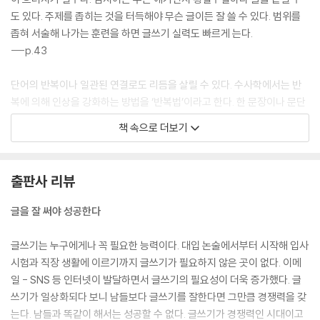
도 있다. 주제를 좁히는 것을 터득해야 무슨 글이든 잘 쓸 수 있다. 범위를
제7장 대충 써 놓고 다듬어라
좁혀 서술해 나가는 훈련을 하면 글쓰기 실력도 빠르게 는다.
01 빠진 부분이 없나 살펴라
---p.43
02 불필요한 것을 삭제하라
03 단락과 단어를 다시 배열하라
단어의 반복이나 일관된 연결로도 리듬을 살릴 수 있다. 수사학에서는 반
04 내용이 정확한지 따져라
복에 의해 인상을 강화하는 방법을 ‘반복법’이라고 한다. 한 문장이나 문단
05 표현이 적절한지 살펴라
안에서 같은 단어나 어구(語句) 또는 문장을 반복함으로써 감정적 호소의
책 속으로 더보기
06 전체에서의 오류 수정
효과를 높이는 표현 기법이다. 시(詩)에서 운율을 맞춰 흥을 돋우거나 뜻
07 부분에서의 오류 수정
을 강조할 때 많이 쓰인다. 반복법은 광고 문구나 글의 제목에서도 유익하
게 활용된다. 다만 글에서 불필요한 반복은 중복의 요소가 있으므로 주의
출판사 리뷰
제8장 인상적인 자기소개서 쓰기
해야한다.
01 자신만의 주제를 가져라
---p.53
글을 잘 써야 성공한다
02 스펙이 아니라 스토리다
03 하나의 질문에는 하나의 소재만
미괄식은 무엇보다 독자의 흥미를 지속적으로 유지할 수 있는 장점이 있
글쓰기는 누구에게나 꼭 필요한 능력이다. 대입 논술에서부터 시작해 입사
04 단점을 잘 써야 고급스러워진다
다. 하고 싶은 말을 아끼면서 차분히 써 내려가기 때문에 무엇을 말하려 하
시험과 직장 생활에 이르기까지 글쓰기가 필요하지 않은 곳이 없다. 이메
05 긍정적인 면을 강조하라
는지에 대한 독자의 궁금증을 유발할 수 있다. 또한 끝에 가서 결론을 극적
일 - SNS 등 인터넷이 발달하면서 글쓰기의 필요성이 더욱 증가했다. 글
06 지원 동기를 구체적으로 밝혀라
으로 내놓음으로써 독자의 흥미를 지속적으로 붙잡아둘 수 있다. 미괄식은
쓰기가 일상화되다 보니 남들보다 글쓰기를 잘한다면 그만큼 경쟁력을 갖
07 꼭 필요한 인재라는 것을 보여 줘라
두괄식의 장점과 단점을 맞바꾼 것이다. 중요 사항을 먼저 내세우는 두괄
는다. 남들과 똑같이 해서는 성공할 수 없다. 글쓰기가 경쟁력인 시대이고
08 장래 희망과 포부를 수치로 언급하라