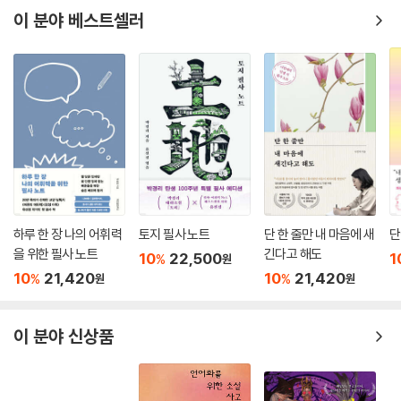
14 우승ㆍ경선ㆍ당선
이 분야 베스트셀러
15 입학ㆍ졸업ㆍ합격ㆍ퇴임
16 출판ㆍ출간
17 사례(謝禮)
18 송별(送別)
19 책 또는 그림 기증
20 교회 관련
하루 한 장 나의 어휘력
토지 필사 노트
단 한 줄만 내 마음에 새
단
을 위한 필사 노트
긴다고 해도
10
22,500
1
%
원
10
21,420
10
21,420
%
%
원
원
이 분야 신상품