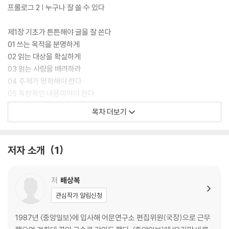
프롤로그 2 | 누구나 잘 쓸 수 있다
제1장 기초가 튼튼해야 글을 잘 쓴다
01 쓰는 목적을 분명하게
02 읽는 대상을 확실하게
03 읽는 사람을 배려하라
04 주제가 명확해야 한다
05 독창적인 내용이어야 한다
06 주제를 좁혀야 쓰기 쉽다
목차 더보기
07 주제를 잘 잡는 방법
08 글에도 리듬이 있다
09 메모하는 습관을 들여라
저자 소개
1
제2장 틀을 잘 짜야 알맹이가 있다
01 구상하기
저
배상복
02 내용별로 단락을 구분하라
관심작가 알림신청
03 강한 인상을 주려면 두괄식으로
04 흥미를 지속하려면 미괄식으로
1987년 〈중앙일보〉에 입사해 어문연구소 편집위원(국장)으로 근무
05 주장을 강조하려면 양괄식으로