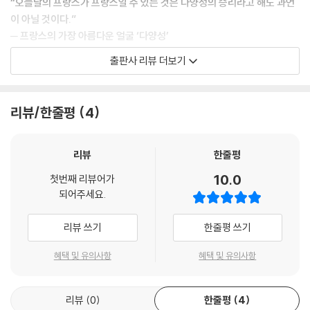
“오늘날의 프랑스가 프랑스일 수 있는 것은 다양성의 승리라고 해도 과언
이 아닐 것이다.”
지금까지 필자는 옛 프랑스에 대해 고찰하면서 프랑스와 유럽 국가들 간에
─ 프랑스의 가장 아름다운 얼굴 ‘다양성’
존재했던 긴밀하고 기본적인 연결 관계를 충분히 보여 주었다고 믿는다.
출판사 리뷰 더보기
이러한 연결 관계가 없었다면, 프랑스는 물론이고 유럽의 어떤 국가도 지
세상에서 프랑스만큼 다원적인 나라는 드물다. 영국, 독일, 이탈리아, 스페
금과 같은 일관성이나 견고함을 갖추지 못했을 것이다. 마을(village)-읍
인도 그들의 입장에서는 어느 정도 다양성이 존재한다고 말할지 모르겠지
(bourg)-도시(ville)의 체계는 로마제국 말기를 지나 백년전쟁의 재앙 속
만, 의심의 여지 없이 프랑스에 견줄 바가 못 된다. 경관적 특징만이 아닌,
리뷰/한줄평
4
에서도 흔들리지 않았다.
“삶과 죽음을 대하는 방식이나 부모와 자식, 부부, 친구, 이웃 관계 등 기본
--- p.283~284, 「제2장 정주 체계: 마을, 읍, 도시」중에서
적인 인간관계를 정의하는 데 필요한 원칙”과 같은 고유한 문화적 특성도
각기 다르다. 여기에는 특정 지방의 특권, 방언, 민속, 건축양식, 의복 등을
리뷰
한줄평
지리학자 비달 드 라 블라슈(Vidal de la Blache)가 제기했던 의문, “프
비롯한 모든 요소가 포함된다. 그 기이할 정도의 다양성을 몇 가지 예로 체
10.0
랑스는 지리적인 존재인가?”, 이것은 의문의 여지 없이 지리적 결정론의
첫번째 리뷰어가
감해 보면, 프랑스의 어느 한 지방에서는 그 지역에서만 17가지 종류의 측
되어주세요.
모호한 문제를 다시 환기시키고자 하는 것이리라. 지리학자들은 결정적인
량단위를 사용하였다고 한다. 이러한 계량형의 문제는 특히 행정 관리들에
요소가 대지나 자연 또는 환경이 아니라, 역사나 사람이었던 것으로 보고
게 끔찍한 일이었는데, 한 지방의 관리는 포도주 보관 용기의 크기를 통일
리뷰 쓰기
한줄평 쓰기
있다. 다시 말하면, 인간은 오래전에 그 땅에 뿌리를 내리고 환경과 더불어
해 달라는 요청에 ‘지역 시장에서 통용되는 세 종류의 용기를 제외하고도,
살아온 사람들의 행위, 사건, 기술, 전통의 상속인이거나 계승자이기 때문
동네마다 이름도 크기도 다른 용기가 제각각 사용되어 일일이 기록하기에
혜택 및 유의사항
혜택 및 유의사항
이다.
도 벅찰 지경인데 통일이 웬 말이냐’고 답했다. 상황이 이러하니 시장에서
--- p.289~290, 「제3장 무엇이 오늘의 프랑스를 있게 했을까? 지리적
아주 간단한 곡식 거래의 영수증을 발행하는 일에도 얼마나 복잡한 과정을
조건?」중에서
리뷰
0
한줄평
4
거쳤을지 어렵지 않게 상상이 가능할 것이다.