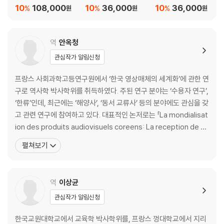
10
108,000
10
36,000
10
36,000
%
%
%
원
원
원
II. 행정 체계 설명하기: 읍(bourg)
하나의 모델로서의 읍
1790년의 공드르쿠르/뫼즈와 그에 속한 마을들: 직업에 관한 증언
역
안옥청
관심작가 알림신청
III. 행정 체계 설명하기: 도시(villes)
도시란 무엇인가?
프랑스 사회과학고등연구원에서 ‘한국 영상매체의 세계화’에 관한 연
간단한 사례들
구로 역사학 박사학위를 취득하였다. 주된 연구 분야는 ‘수용자 연구’,
브장송과 지역적 우위의 문제
‘한류’인데, 최근에는 ‘해양사’, ‘동서 교류사’ 등의 분야에도 관심을 갖
교통의 요충지, 로아네
고 관련 연구에 참여하고 있다. 대표적인 논저로는 「La mondialisat
교통의 요지에 위치한 로안
ion des produits audiovisuels coreens: La reception de d
자본주의와 봉건주의
eux feuilletons televises ‘Sonate d’hiver’ et ‘Taejangg?m’
펼쳐보기
도시 안의 도시
aupres des publics japonais, coreens et chinois」(20
19세기와 20세기의 로안
산업과 상업의 두 마리 토끼를 잡은 도시, 라발
역
이상균
한 가지 도시 모델을 제시하는 캉
관심작가 알림신청
대도시의 위상
파리는 다른 도시들과 같은 도시였나?
한국교원대학교에서 교육학 박사학위를, 프랑스 껑대학교에서 지리
오늘날의 마을, 읍, 도시