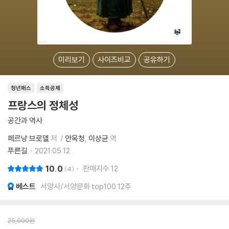
미리보기
사이즈비교
공유하기
청년패스
소득공제
프랑스의 정체성
공간과 역사
페르낭 브로델
저
안옥청
이상균
역
푸른길
2021.05.12.
10.0
판매지수
12
4
베스트
서양사/서양문화 top100 12주
25,000
원