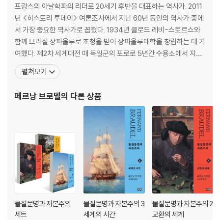
방언과 지명을 통한 선사 시대 지리의 조명
프랑스의 아날학파의 리더로 20세기 후반을 대표하는 역사가. 2011
문화인류학적 관점에서 본 공동체들: 프랑스의 단일성에 대한 반증
년 <히스토리 투데이> 여론조사에서 지난 60년 동안의 역사가 중에
서 가장 중요한 역사가로 꼽혔다. 1934년 클로드 레비-스토르스와
III. 가변적인 척도로서의 거리
함께 브라질 상파울루로 초청을 받아 상파울루대학을 창립하는 데 기
마침내 모자이크 프랑스를 설명하다
여했다. 제2차 세계대전 때 독일군의 포로로 5년간 수용소에서 지내
다양성과 역사
면서 20세기 최고의 역사책 중 하나로 평가받는 『지중해: 펠리페 2세
펼쳐보기
그렇다면 오늘날에는?
시대의 지중해 세계』를 경이적인 기억력과 지역 도서관의 빈약한 장
서에 의지해 집필하기 시작해 1949년에 출간했다. 콜레주 드 프랑스
페르낭 브로델
의 다른 상품
제2장 정주 체계: 마을, 읍, 도시
의 교수로 재직하면서 1956년 <아날>지의 편집
I. 마을(villages)로 떠나 보자
마을의 다양성을 넘어
하나의 모델로서의 마을
‘재산 가치’가 있는 숲
뒤바뀐 세계로서의 숲
피난처로서의 숲
이상적인 마을: 모든 것을 생산하다
피할 수 없는 개방
물질문명과 자본주의
물질문명과 자본주의 3
물질문명과 자본주의 2
사람들의 이동과 교류
세트
세계의 시간
교환의 세계