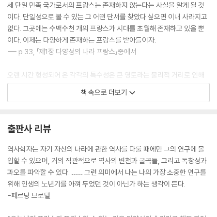
세 단일 민족 국가로서의 프랑스는 존재하지 않는다는 사실을 알게 될 것
이다. 단일성으로 볼 수 있는 그 어떤 단서를 찾았다 싶으면 이내 사라지고
없다. 그곳에는 수백수천 개의 프랑스가 시대를 초월해 존재하고 있을 뿐
이다. 이제는 다양하게 존재하는 프랑스를 받아들이자.
--- p.33, 「제1장 다양성의 나라 프랑스」중에서
오랜 시간 형성되어 온 각각의 특수성은 큰 영토라는 물리적 거리로 인해
보존되었고, 다양성은 그러한 상황이 낳은 결과에 다름 아니다. 하지만 긴
책 속으로 더보기
세월에 걸쳐 형성된 다양성은 역사의 힘이 되었다.
--- p.130, 「제1장 다양성의 나라 프랑스」중에서
출판사 리뷰
가장 아랫 단계인 마을과 읍에 사람들이 정주하는 것은 모든 것을 의지하
고 살아갈 기반을 형성하는 것이다. 영토의 이 끝에서 저 끝까지 근본적으
역사학자는 자기 자신의 나라에 관한 역사를 다룰 때에만 그의 연구에 몰
로 크게 다르지 않은 모델들이 끊임없이 재생산되어 모인다. 마치 작은 행
입할 수 있으며, 거의 직관적으로 역사의 변천과 굴곡들, 그리고 독창성과
성들이 태양을 중심으로 둘레에 자리 잡고 있는 것처럼, 시장이 서는 읍을
과오를 파악할 수 있다. …… 그런 의미에서 나는 나의 가장 소중한 연구를
중심으로 마을들은 원을 그리면서 모인다. … 캉통(canton) 역시 사람들
위해 인생의 노년기를 아껴 두었던 것이 아닌가 하는 생각이 든다.
이 정주하는 기초 단계가 되는데, 이들 역시 크고 작은 도시 주위로 모이게
-페르낭 브로델
된다.
--- p.139~140, 「제2장 정주 체계: 마을, 읍, 도시」중에서