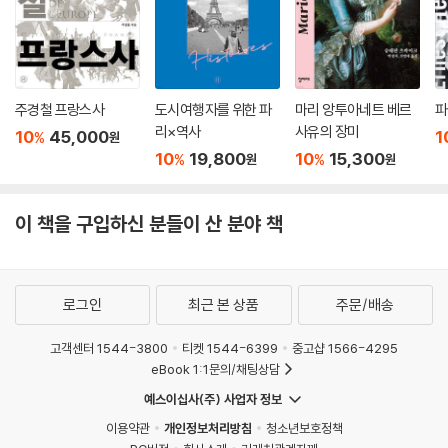
주경철 프랑스사
도시여행자를 위한 파
마리 앙투아네트 베르
파
리×역사
사유의 장미
10
45,000
1
%
원
10
19,800
10
15,300
%
%
원
원
이 책을 구입하신 분들이 산 분야 책
로그인
최근 본 상품
주문/배송
고객센터 1544-3800
티켓 1544-6399
중고샵 1566-4295
eBook 1:1문의/채팅상담
예스이십사(주) 사업자 정보
이용약관
개인정보처리방침
청소년보호정책