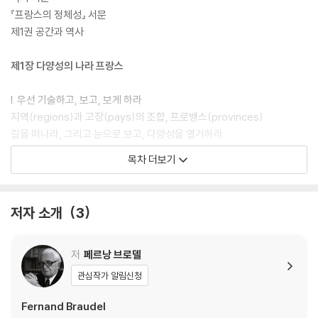
『프랑스의 정체성』 서문
제1권 공간과 역사
제1장 다양성의 나라 프랑스
I. 우선 기술하고, 보고, 보게 하라
지역(regions)과 고장(pays)의 조합, 프로뱅스(provinces)
길을 떠나라, 그리고 눈으로 보고, 다양성을 열거하라
목차 더보기
II. 가능한 범위에서 다양성 설명하기
각양각색의 유럽과 프랑스
국지기후와 국지환경
저자 소개
3
지방경제는 어떻게 보전되었을까?
국가와 사회도 다양성 유지에 기여
도시의 수만큼 다양한 사회 방정식
저
페르낭 브로델
지방에 대해 말하자면
관심작가 알림신청
랑그도크(Langue d’oc)와 랑그도이(Langue d’oil)
로컬 스케일에서: 셀 수 없이 다양했던 방언들(18세기)
Fernand Braudel