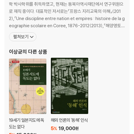
학 박사학위를 취득하였고, 현재는 동북아역사재단에서 연구위원으
로 재직 중이다. 대표적인 저서로는『프랑스 지리교육의 이해』(201
제3장 무엇이 오늘의 프랑스를 있게 했을까? 지리적 조건?
2),『Une discipline entre nation et empires : histoire de la g
eographie scolaire en Coree, 1876-2012(2013),『해양영토
I. 프랑스라는 ‘지협’의 역할을 과장하지 말라
바로알기』(2014, 공저),『지도와 사진으로 보는 동해와 독도』(201
1850년 이전의 론강
펼쳐보기
4, 공저),『France-Coree: 130 ans de relations, 1886-2016』
지협과 프랑스의 단일성
(2016, 공저),『역사지도
국경 하천으로서의 론강
이상균
의 다른 상품
리옹의 운명
오늘날의 강: 론강으로부터 라인강까지
II. 파리, 일드프랑스, 그리고 파리 분지는 어디에 있나?
파리 분지가 갖는 우선권
그런데 왜 파리인가?
III. 본질적인 검증: 국경
경계와 국경, 그리고 고단한 삶
19세기 일본지도에 독
해외 언론의 '동해' 인식
베르됭 조약(843년)
도는 없다
5
19,000
국경이 정해졌던 주요 시기들: 1212, 1213, 1214, 1216년
%
원