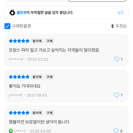
그러나 많은 학자가 이러한 프랑스의 다양성을 논할 때 오직 프랑스의 단
프랑스를 바라보며 지리학자 비달은 다음과 같이 말했다. “한 민족의 역사
일성을 말하기 위한 하나의 중간단계 정도로 여기는 듯한 태도를 보이곤
클린봇
이 부적절한 글을 감지 중입니다.
설정
는 그들이 살고 있는 영토로부터 떼어 놓을 수 없다. 하나의 영토는 에너지
한다. 전통과 역사를 왜곡해서라도 모든 지역적 특수성을 축소해 버리고,
가 축적된 저장소이고 자연이 씨앗을 뿌리지만 그것을 사용하는 사람에 달
하나의 통일된 프랑스를 주장하고 싶어 하는 것이다. 이에 대해 페르낭 브
구매한줄평
추천순
려 있다는 생각으로부터 출발해야 한다.”
로델은 다양성의 범위를 제대로 짚고 넘어가지 않는다면 프랑스 역사 연구
--- p.290, 「제3장 무엇이 오늘의 프랑스를 있게 했을까? 지리적 조건?」
의 과제를 제대로 파악하기 어려울지도 모른다고 말한다. 프랑스가 하나의
종이책
구매
중에서
통합체로 나아가는 것을 저지하는 요소나 주체는 언제나, 프랑스 안에 시
프랑스 파리 말고 가보고 싶어지는 지역들이 많아졌음
대를 초월해 존재하는 수백수천 개의 프랑스였기 때문이다. 따라서 브로델
프랑스의 단일화는 역사적으로 사회, 경제, 정치, 문화와 같은 모든 분야의
t*****4
2022.03.22.
1
은 20, 30, 40km의 거리마다 자연 풍경, 사람들의 외형, 생활양식 등이
힘이 모여 이루어 낸 과업이었다. 일드프랑스(ile-de-France) 지방의 언
달라지는 프랑스 지리적 환경의 엄청난 다양성을 관찰하고 이에 매료되었
어가 중심이 된 프랑스어는 정치와 행정적인 도구로서의 역할을 하면서 프
으며, 공간을 가로지르는 깊고 고요한 움직임을 분석한다. 그가 열거하는
종이책
구매
랑스의 통합에 기여했다.
다양성을 따라 프랑스를 이해하다 보면, 아래의 대목도 새롭게 다가올 것
좋아요 기대되네요
--- p.409~410, 「제3장 무엇이 오늘의 프랑스를 있게 했을까? 지리적
이다. 다니엘 로슈의 저작 『파리 사람들』에서는 한 인물이 자신의 지방색
조건?」중에서
j*****5
2021.09.02.
1
을 보여 주는 일종의 증명으로 다음과 같이 말한다. “나는 다섯 세대에 걸
쳐 파리에 살고 있는 사람이다”.
종이책
구매
무엇이 오늘날의 프랑스를 있게 했을까?
명불허전 브로델이란 생각이 듭니다
─ 단일한 프랑스로의 여정
i****7
2025.04.09.
0