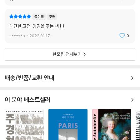
프랑스는 유럽에서 정치적·문화적 측면에서 가장 빠르게 단일화한 국가 중
하나이다. 프랑스의 다양성에서 단일성으로 전환해 나아가며, 단일화된 프
종이책
구매
랑스를 가능한 여러 현실 속에서 살펴본 이 책의 구성은 다음과 같다.
대단한 고전. 영감을 주는 책 !!!
제1장 ‘다양성의 나라 프랑스’에서는 프랑스의 다양성과 다원적인 측면을
‘시각화’를 통해 보여 준다. 독립적으로 존재했던 ‘지방’에 관해 살펴보고,
s*****o
2022.01.17.
0
프랑스라는 나라의 모자이크를 구성하는 다양한 색과 형태의 퍼즐 조각들
에 관한 증언을 담는다. 이들 각각의 퍼즐 조각은 강력한 시멘트를 바른 것
한줄평 전체보기
처럼 단단하게 고정되어 있으며, 서로를 구속하기도 하고 서로의 차이를
보완해 주기도 한다.
제2장 ‘정주 체계: 마을, 읍, 도시’에서는 마을과 읍, 읍과 도시, 지방과 국가
배송/반품/교환 안내
사이에 원활한 교류를 통해 지역 공동체 간의 긴밀한 관계 형성과 이를 통
한 보다 포괄적이고 일관된 전체를 만들어 가는 과정을 보여 준다.
마지막 단계에서는 이러한 모든 것들의 거대한 총합인 국가에 관해 살펴본
이 분야 베스트셀러
다. 통합된 프랑스, 전체로서의 그림은 어떤 방식으로든 건축되고, 완성되
고, 시간 속에서 지속된다. 프랑스라는 공간 그리고 자연환경도 변화를 겪
으며 만들어진다. 이렇게 프랑스는 프랑스 땅에서, 유럽의 한 부분에서, 세
계의 한 지점에서 만들어졌다. 바로 이러한 과정을 거쳐 마침내 제3장 ‘무
엇이 오늘의 프랑스를 있게 했을까? 지리적 조건?’에 이르게 된다.