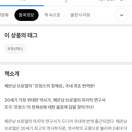
4
련분류
품목정보
책 속으로
출판사 리뷰
이 상품의 태그
#청년패스
책소개
페르낭 브로델의 『프랑스의 정체성』 국내 최초 번역판!
20세기 가장 위대한 역사가, 페르낭 브로델의 마지막 연구서
조국 ‘프랑스’의 정체성에 대한 물음에 답을 찾아가다!
페르낭 브로델의 마지막 연구서가 드디어 국내에 번역 출간되었다. 페르낭
브로델은 20세기 최고의 역사학자로, 역사학의 교황으로 불리며 2세대 아