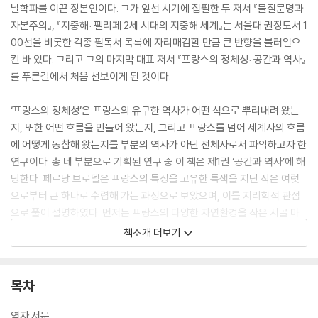
날학파를 이끈 장본인이다. 그가 앞선 시기에 집필한 두 저서 『물질문명과
자본주의』, 『지중해: 펠리페 2세 시대의 지중해 세계』는 서울대 권장도서 1
00선을 비롯한 각종 필독서 목록에 자리매김할 만큼 큰 반향을 불러일으
킨 바 있다. 그리고 그의 마지막 대표 저서 『프랑스의 정체성: 공간과 역사』
를 푸른길에서 처음 선보이게 된 것이다.
‘프랑스의 정체성’은 프랑스의 유구한 역사가 어떤 식으로 뿌리내려 왔는
지, 또한 어떤 흐름을 만들어 왔는지, 그리고 프랑스를 넘어 세계사의 흐름
에 어떻게 동참해 왔는지를 부분의 역사가 아닌 전체사로서 파악하고자 한
연구이다. 총 네 부분으로 기획된 연구 중 이 책은 제1권 ‘공간과 역사’에 해
당한다. 페르낭 브로델은 프랑스의 특징을 고유한 특색을 지닌 작은 여럿
으로부터 큰 하나로 수렴해 가는 과정으로 보았으며, 이를 지리학적 관점
으로 풀어 설명하였다. 먼저는 프랑스의 다양한 자연환경을 작은 시골 마
을 구석구석까지 세세히 구분 짓고, 이들을 연결한 행정 체계를 작은 단위
책소개 더보기
에서 큰 단위까지 기능적으로 분석하였다. 그러고는 전체로서의 그림으로
통합된 국가 프랑스에 관해 살펴보았다. 짜임새 있는 프랑스를 조직적으로
이야기하고자 택한 글의 구성과 체계마저 페르낭 브로델의 놀라운 연구 자
목차
세를 보여 주는 것은 물론, 그가 “나의 가장 소중한 연구”라고 언급한 만큼
프랑스에 대한 애정과 고민이 곳곳에 묻어난 책이다.
역자 서문