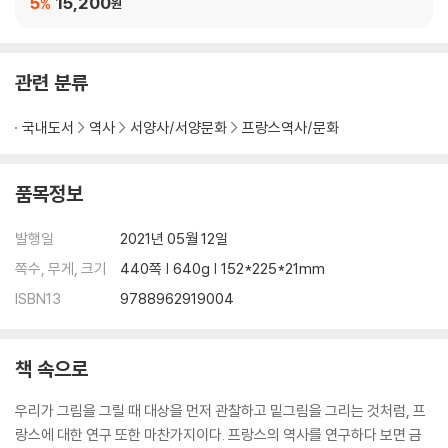
5
15,200
%
자연발생적 국경들
원
바다는 서두른다고 잡히는 것도 아니고, 결코 길들여지는 법이 없다
IV. 조사와 연구는 유용한가?
관련 분류
북동부 지역과 동부 지역의 국경들
왜 메스인가?
국내도서
역사
서양사/서양문화
프랑스역사/문화
느리게 진행되는 전쟁
전쟁에 대해서는?
품목정보
메스는 불평을 해야 할까?
두 번째 여행: 툴롱을 사수하라
발행일
2021년 05월 12일
교훈이라면?
쪽수, 무게, 크기
440쪽 | 640g | 152*225*21mm
V. 공간과 역사: 맺는 말
ISBN13
9788962919004
주
책 속으로
우리가 그림을 그릴 때 대상을 먼저 관찰하고 밑그림을 그리는 것처럼, 프
랑스에 대한 연구 또한 마찬가지이다. 프랑스의 역사를 연구하다 보면 금